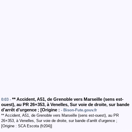
**
Accident
,
A51
, de Grenoble vers Marseille
(sens est-
0:03 -
ouest
)
,
au PR 26+353
,
à Venelles
,
Sur voie de droite
, sur bande
d’arrêt d’urgence
;
[
Origine :
- Bison-Fute.gouv.fr
** Accident, A51, de Grenoble vers Marseille (sens est-ouest), au PR
26+353, à Venelles, Sur voie de droite, sur bande d’arrêt d’urgence ;
[Origine : SCA Escota (fr204)]