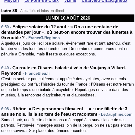
Meylan
Le Pont-de-Claix
Vizille
Charvieu-Chavagneux
Isère 38
- Actualités et infos en direct
LUNDI 10 AOÛT 2026
Eclipse solaire du 12 août : « On a une centaine de
6:50 -
demandes par jour », où peut-on encore trouver des lunettes à
Grenoble ?
- France3-Regions
A quelques jours de l’éclipse solaire, événement rare et tant attendu, c’est
la ruée vers les lunettes de protection. De nombreux commerces sont en
pénurie à Grenoble, mais il reste quelques exceptions.
Ça roule en Oisans, balade à vélo de Vaujany à Villard-
6:40 -
Reymond
- FranceBleu.fr
C’est un secteur particulièrement apprécié des cyclistes, avec des cols
prestigieux qui ont fait l’histoire du tour de France : l’Oisans est notre terrain
de jeu le temps d’une balade à bicyclette. Reportages en visite dans des
musées, à la rencontre d’agriculteurs et d’aubergistes.
Rhône. « Des personnes filmaient… » : une fillette de 3
6:08 -
ans se noie, ils la sortent de l’eau et racontent
- LeDauphine.com
Samedi soir, une fillette de trois ans a échappé à la surveillance de ses
parents. Retrouvée immergée assez loin de la berge, on ne sait pas encore
si elle survivra. Sur place, des témoins racontent.