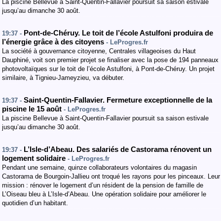
La piscine Bellevue à Saint-Quentin-Fallavier poursuit sa saison estivale
jusqu’au dimanche 30 août.
Pont-de-Chéruy. Le toit de l’école Astulfoni produira de
19:37 -
l’énergie grâce à des citoyens
- LeProgres.fr
La société à gouvernance citoyenne, Centrales villageoises du Haut
Dauphiné, voit son premier projet se finaliser avec la pose de 194 panneaux
photovoltaïques sur le toit de l’école Astulfoni, à Pont-de-Chéruy. Un projet
similaire, à Tignieu-Jameyzieu, va débuter.
Saint-Quentin-Fallavier. Fermeture exceptionnelle de la
19:37 -
piscine le 15 août
- LeProgres.fr
La piscine Bellevue à Saint-Quentin-Fallavier poursuit sa saison estivale
jusqu’au dimanche 30 août.
L’Isle-d’Abeau. Des salariés de Castorama rénovent un
19:37 -
logement solidaire
- LeProgres.fr
Pendant une semaine, quinze collaborateurs volontaires du magasin
Castorama de Bourgoin-Jallieu ont troqué les rayons pour les pinceaux. Leur
mission : rénover le logement d’un résident de la pension de famille de
L’Oiseau bleu à L’Isle-d’Abeau. Une opération solidaire pour améliorer le
quotidien d’un habitant.