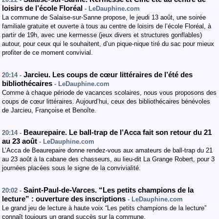
loisirs de l’école Floréal
- LeDauphine.com
La commune de Salaise-sur-Sanne propose, le jeudi 13 août, une soirée
familiale gratuite et ouverte à tous au centre de loisirs de l’école Floréal, à
partir de 19h, avec une kermesse (jeux divers et structures gonflables)
autour, pour ceux qui le souhaitent, d’un pique-nique tiré du sac pour mieux
profiter de ce moment convivial.
Jarcieu. Les coups de cœur littéraires de l’été des
20:14 -
bibliothécaires
- LeDauphine.com
Comme à chaque période de vacances scolaires, nous vous proposons des
coups de cœur littéraires. Aujourd’hui, ceux des bibliothécaires bénévoles
de Jarcieu, Françoise et Benoîte.
Beaurepaire. Le ball-trap de l’Acca fait son retour du 21
20:14 -
au 23 août
- LeDauphine.com
L’Acca de Beaurepaire donne rendez-vous aux amateurs de ball-trap du 21
au 23 août à la cabane des chasseurs, au lieu-dit La Grange Robert, pour 3
journées placées sous le signe de la convivialité.
Saint-Paul-de-Varces. “Les petits champions de la
20:02 -
lecture” : ouverture des inscriptions
- LeDauphine.com
Le grand jeu de lecture à haute voix “Les petits champions de la lecture”
connaît toujours un grand succès sur la commune.