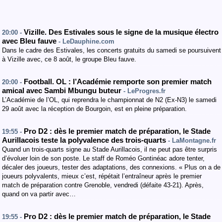
Vizille. Des Estivales sous le signe de la musique électro
20:00 -
avec Bleu fauve
- LeDauphine.com
Dans le cadre des Estivales, les concerts gratuits du samedi se poursuivent
à Vizille avec, ce 8 août, le groupe Bleu fauve.
Football. OL : l’Académie remporte son premier match
20:00 -
amical avec Sambi Mbungu buteur
- LeProgres.fr
L’Académie de l’OL, qui reprendra le championnat de N2 (Ex-N3) le samedi
29 août avec la réception de Bourgoin, est en pleine préparation.
Pro D2 : dès le premier match de préparation, le Stade
19:55 -
Aurillacois teste la polyvalence des trois-quarts
- LaMontagne.fr
Quand un trois-quarts signe au Stade Aurillacois, il ne peut pas être surpris
d’évoluer loin de son poste. Le staff de Roméo Gontinéac adore tenter,
décaler des joueurs, tester des adaptations, des connexions. « Plus on a de
joueurs polyvalents, mieux c’est, répétait l’entraîneur après le premier
match de préparation contre Grenoble, vendredi (défaite 43-21). Après,
quand on va partir avec…
Pro D2 : dès le premier match de préparation, le Stade
19:55 -