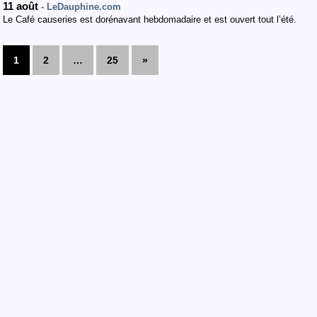
11 août
- LeDauphine.com
Le Café causeries est dorénavant hebdomadaire et est ouvert tout l’été.
1
2
…
25
»