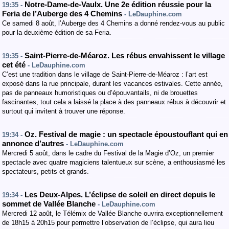
Notre-Dame-de-Vaulx. Une 2e édition réussie pour la
19:35 -
Feria de l’Auberge des 4 Chemins
- LeDauphine.com
Ce samedi 8 août, l’Auberge des 4 Chemins a donné rendez-vous au public
pour la deuxième édition de sa Feria.
Saint-Pierre-de-Méaroz. Les rébus envahissent le village
19:35 -
cet été
- LeDauphine.com
C’est une tradition dans le village de Saint-Pierre-de-Méaroz : l’art est
exposé dans la rue principale, durant les vacances estivales. Cette année,
pas de panneaux humoristiques ou d’épouvantails, ni de brouettes
fascinantes, tout cela a laissé la place à des panneaux rébus à découvrir et
surtout qui invitent à trouver une réponse.
Oz. Festival de magie : un spectacle époustouflant qui en
19:34 -
annonce d’autres
- LeDauphine.com
Mercredi 5 août, dans le cadre du Festival de la Magie d’Oz, un premier
spectacle avec quatre magiciens talentueux sur scène, a enthousiasmé les
spectateurs, petits et grands.
Les Deux-Alpes. L’éclipse de soleil en direct depuis le
19:34 -
sommet de Vallée Blanche
- LeDauphine.com
Mercredi 12 août, le Télémix de Vallée Blanche ouvrira exceptionnellement
de 18h15 à 20h15 pour permettre l’observation de l’éclipse, qui aura lieu