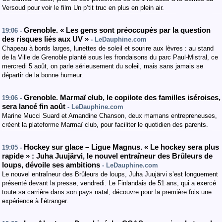
Versoud pour voir le film Un p’tit truc en plus en plein air.
Grenoble. « Les gens sont préoccupés par la question
19:06 -
des risques liés aux UV »
- LeDauphine.com
Chapeau à bords larges, lunettes de soleil et sourire aux lèvres : au stand
de la Ville de Grenoble planté sous les frondaisons du parc Paul-Mistral, ce
mercredi 5 août, on parle sérieusement du soleil, mais sans jamais se
départir de la bonne humeur.
Grenoble. Marmaï club, le copilote des familles iséroises,
19:06 -
sera lancé fin août
- LeDauphine.com
Marine Mucci Suard et Amandine Chanson, deux mamans entrepreneuses,
créent la plateforme Marmaï club, pour faciliter le quotidien des parents.
Hockey sur glace – Ligue Magnus. « Le hockey sera plus
19:05 -
rapide » : Juha Juujärvi, le nouvel entraîneur des Brûleurs de
loups, dévoile ses ambitions
- LeDauphine.com
Le nouvel entraîneur des Brûleurs de loups, Juha Juujärvi s’est longuement
présenté devant la presse, vendredi. Le Finlandais de 51 ans, qui a exercé
toute sa carrière dans son pays natal, découvre pour la première fois une
expérience à l’étranger.