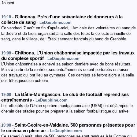
Joubert.
Gillonnay. Près d’une soixantaine de donneurs à la
19:18 -
collecte de sang
- LeDauphine.com
Ce vendredi 7 août en fin d’après-midi, l’Amicale des volontaires du sang de
la Bièvre et du Liers organisait à la salle des fêtes la collecte annuelle de
sang, dans le village, de l’Établissement français du sang de Grenoble.
Châbons. L’Union châbonnaise impactée par les travaux
19:08 -
du complexe sportif
- LeDauphine.com
L’Union châbonnaise a achevé sa saison dernière avec de bons résultats.
Mais à partir de la rentrée, ses entraînements seront perturbés en raison
des travaux qui ont lieu au gymnase. Ces derniers se feront alors à la salle
des fêtes jusqu’en octobre.
La Bâtie-Montgascon. Le club de football reprend ses
19:08 -
entraînements
- LeDauphine.com
Les effectifs de l’Union sportive montgasconnaise (USM) ont déjà repris le
chemin des stades pour se préparer à la saison footballistique qui arrive.
Saint-Geoire-en-Valdaine. 500 personnes présentes pour
19:08 -
le cinéma en plein air
- LeDauphine.com
Ce samedi 8 août, plus de 500 personnes se sont rendues à la Combe du