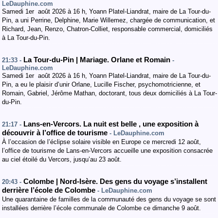
LeDauphine.com
Samedi 1er août 2026 à 16 h, Yoann Platel-Liandrat, maire de La Tour-du-
Pin, a uni Perrine, Delphine, Marie Willemez, chargée de communication, et
Richard, Jean, Renzo, Chatron-Colliet, responsable commercial, domiciliés
à La Tour-du-Pin.
La Tour-du-Pin | Mariage. Orlane et Romain
21:33 -
-
LeDauphine.com
Samedi 1er août 2026 à 16 h, Yoann Platel-Liandrat, maire de La Tour-du-
Pin, a eu le plaisir d’unir Orlane, Lucille Fischer, psychomotricienne, et
Romain, Gabriel, Jérôme Mathan, doctorant, tous deux domiciliés à La Tour-
du-Pin.
Lans-en-Vercors. La nuit est belle , une exposition à
21:17 -
découvrir à l’office de tourisme
- LeDauphine.com
À l’occasion de l’éclipse solaire visible en Europe ce mercredi 12 août,
l’office de tourisme de Lans-en-Vercors accueille une exposition consacrée
au ciel étoilé du Vercors, jusqu’au 23 août.
Colombe | Nord-Isère. Des gens du voyage s’installent
20:43 -
derrière l’école de Colombe
- LeDauphine.com
Une quarantaine de familles de la communauté des gens du voyage se sont
installées derrière l’école communale de Colombe ce dimanche 9 août.