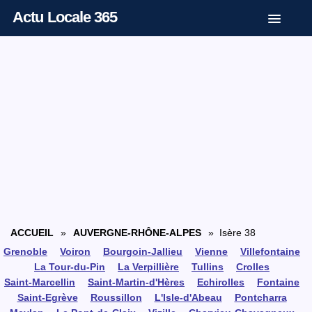
Actu Locale 365
ACCUEIL
»
AUVERGNE-RHÔNE-ALPES
» Isère 38
Grenoble
Voiron
Bourgoin-Jallieu
Vienne
Villefontaine
La Tour-du-Pin
La Verpillière
Tullins
Crolles
Saint-Marcellin
Saint-Martin-d'Hères
Echirolles
Fontaine
Saint-Egrève
Roussillon
L'Isle-d'Abeau
Pontcharra