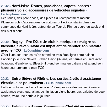
Nord-Isère. Roues, pare-chocs, capots, phares :
20:42 -
plusieurs vols d’accessoires de véhicules signalés
-
LeDauphine.com
Des roues, des pare-chocs, des pièces du compartiment moteur…
Plusieurs vols d’accessoires de voitures ont été constatés dans des
communes du Nord-Isère, autour de La Tour-du-Pin, au cours du week-end
des 8 et 9 août.
Rugby – Pro D2. « Un club historique » : malgré sa
20:30 -
blessure, Steven David est impatient de débuter son histoire
avec le FCG
- LeDauphine.com
C’est l’une des recrues qu’on attend en troisième ligne cette saison.
L’ancien joueur de Nevers Steven David (32 ans) est arrivé en Isère avec
beaucoup d’ambitions. Blessé, il prend son mal en patience et attend son
heure pour prendre le train FCG.
Entre Bièvre et Rhône. Les sorties à vélo à assistance
20:22 -
électrique se poursuivent
- LeDauphine.com
L’office du tourisme Entre Bièvre et Rhône propose des sorties à vélo à
assistance électrique, allant de l’initiation d’une heure, aux balades de deux
heures, voire une sortie à la journée.
Salaise-sur-Sanne. Kermesse et Ciné été au centre de
20:22 -