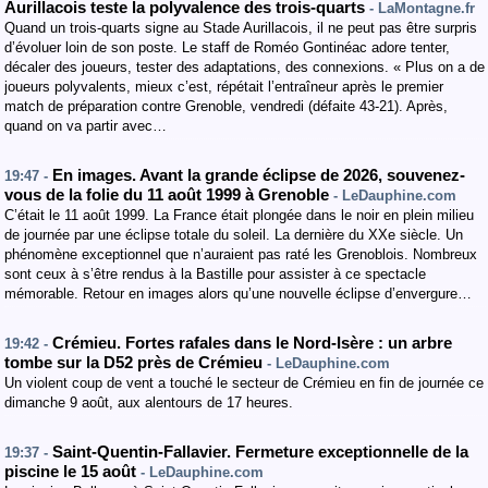
Aurillacois teste la polyvalence des trois-quarts
- LaMontagne.fr
Quand un trois-quarts signe au Stade Aurillacois, il ne peut pas être surpris
d’évoluer loin de son poste. Le staff de Roméo Gontinéac adore tenter,
décaler des joueurs, tester des adaptations, des connexions. « Plus on a de
joueurs polyvalents, mieux c’est, répétait l’entraîneur après le premier
match de préparation contre Grenoble, vendredi (défaite 43-21). Après,
quand on va partir avec…
En images. Avant la grande éclipse de 2026, souvenez-
19:47 -
vous de la folie du 11 août 1999 à Grenoble
- LeDauphine.com
C’était le 11 août 1999. La France était plongée dans le noir en plein milieu
de journée par une éclipse totale du soleil. La dernière du XXe siècle. Un
phénomène exceptionnel que n’auraient pas raté les Grenoblois. Nombreux
sont ceux à s’être rendus à la Bastille pour assister à ce spectacle
mémorable. Retour en images alors qu’une nouvelle éclipse d’envergure…
Crémieu. Fortes rafales dans le Nord-Isère : un arbre
19:42 -
tombe sur la D52 près de Crémieu
- LeDauphine.com
Un violent coup de vent a touché le secteur de Crémieu en fin de journée ce
dimanche 9 août, aux alentours de 17 heures.
Saint-Quentin-Fallavier. Fermeture exceptionnelle de la
19:37 -
piscine le 15 août
- LeDauphine.com