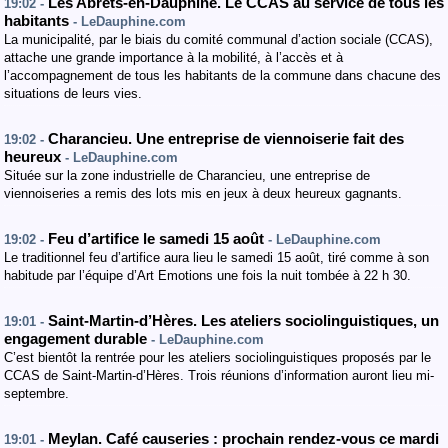
Les Abrets-en-Dauphiné. Le CCAS au service de tous les
19:02 -
habitants
- LeDauphine.com
La municipalité, par le biais du comité communal d’action sociale (CCAS),
attache une grande importance à la mobilité, à l’accès et à
l’accompagnement de tous les habitants de la commune dans chacune des
situations de leurs vies.
Charancieu. Une entreprise de viennoiserie fait des
19:02 -
heureux
- LeDauphine.com
Située sur la zone industrielle de Charancieu, une entreprise de
viennoiseries a remis des lots mis en jeux à deux heureux gagnants.
Feu d’artifice le samedi 15 août
19:02 -
- LeDauphine.com
Le traditionnel feu d’artifice aura lieu le samedi 15 août, tiré comme à son
habitude par l’équipe d’Art Emotions une fois la nuit tombée à 22 h 30.
Saint-Martin-d’Hères. Les ateliers sociolinguistiques, un
19:01 -
engagement durable
- LeDauphine.com
C’est bientôt la rentrée pour les ateliers sociolinguistiques proposés par le
CCAS de Saint-Martin-d’Hères. Trois réunions d’information auront lieu mi-
septembre.
Meylan. Café causeries : prochain rendez-vous ce mardi
19:01 -