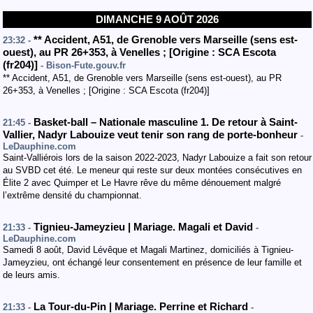
DIMANCHE 9 AOÛT 2026
**
Accident
,
A51
, de Grenoble vers Marseille
(sens est-
23:32 -
ouest
)
,
au PR 26+353
,
à Venelles
;
[
Origine : SCA Escota
(fr204)
]
- Bison-Fute.gouv.fr
** Accident, A51, de Grenoble vers Marseille (sens est-ouest), au PR
26+353, à Venelles ; [Origine : SCA Escota (fr204)]
Basket-ball – Nationale masculine 1. De retour à Saint-
21:45 -
Vallier, Nadyr Labouize veut tenir son rang de porte-bonheur
-
LeDauphine.com
Saint-Valliérois lors de la saison 2022-2023, Nadyr Labouize a fait son retour
au SVBD cet été. Le meneur qui reste sur deux montées consécutives en
Élite 2 avec Quimper et Le Havre rêve du même dénouement malgré
l’extrême densité du championnat.
Tignieu-Jameyzieu | Mariage. Magali et David
21:33 -
-
LeDauphine.com
Samedi 8 août, David Lévêque et Magali Martinez, domiciliés à Tignieu-
Jameyzieu, ont échangé leur consentement en présence de leur famille et
de leurs amis.
La Tour-du-Pin | Mariage. Perrine et Richard
21:33 -
-