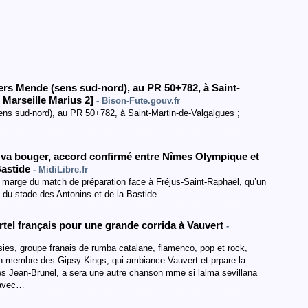
vers Mende
(sens sud-nord
)
,
au PR 50+782
,
à Saint-
Marseille Marius 2
]
- Bison-Fute.gouv.fr
ns sud-nord), au PR 50+782, à Saint-Martin-de-Valgalgues ;
 va bouger, accord confirmé entre Nîmes Olympique et
 Bastide
- MidiLibre.fr
n marge du match de préparation face à Fréjus-Saint-Raphaël, qu’un
 du stade des Antonins et de la Bastide.
tel français pour une grande corrida à Vauvert
-
sies, groupe franais de rumba catalane, flamenco, pop et rock,
en membre des Gipsy Kings, qui ambiance Vauvert et prpare la
s Jean-Brunel, a sera une autre chanson mme si lalma sevillana
e avec…