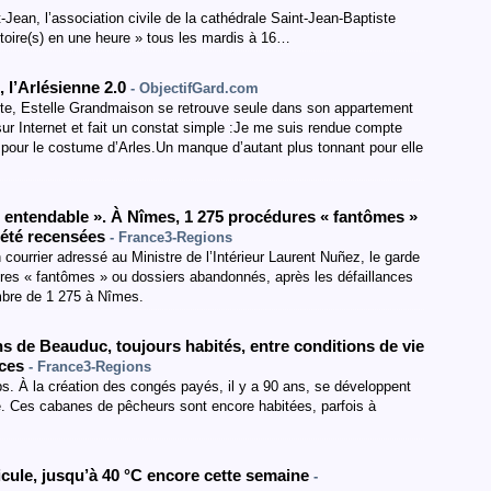
t-Jean, l’association civile de la cathédrale Saint-Jean-Baptiste
istoire(s) en une heure » tous les mardis à 16…
l’Arlésienne 2.0
- ObjectifGard.com
te, Estelle Grandmaison se retrouve seule dans son appartement
sur Internet et fait un constat simple :Je me suis rendue compte
 pour le costume d’Arles.Un manque d’autant plus tonnant pour elle
s entendable ». À Nîmes, 1 275 procédures « fantômes »
 été recensées
- France3-Regions
ourrier adressé au Ministre de l’Intérieur Laurent Nuñez, le garde
es « fantômes » ou dossiers abandonnés, après les défaillances
ombre de 1 275 à Nîmes.
ons de Beauduc, toujours habités, entre conditions de vie
nces
- France3-Regions
 À la création des congés payés, il y a 90 ans, se développent
 Ces cabanes de pêcheurs sont encore habitées, parfois à
icule, jusqu’à 40 °C encore cette semaine
-