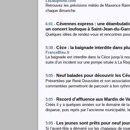
LeDauphine.com
Retrouvez les prévisions météo de Maxence Raimo
chaque dimanche.
Cévennes express : une déambulatio
6:01 -
un concert loufoque à Saint-Jean-du-Ga
Quelques idées de rendez-vous et rencontres pou
Cèze : la baignade interdite dans p
5:38 -
FranceBleu.fr
La baignade est interdite dans la Cèze jusqu’à nou
suite d’un incident sur une pompe située à La Ro
Neuf balades pour découvrir les C
5:05 -
Présentées par René Doussière et son associat
commentées permettront de parcourir à bon rythm
Record d’affluence aux Mardis de V
5:05 -
Créés il y a quelques années sur le domaine de l
disparue, puis repris par l’ancienne municipalité,
Les jeunes sont prêts pour neuf jour
5:05 -
Si l’avant-fête a démarré sur les chapeaux de ro