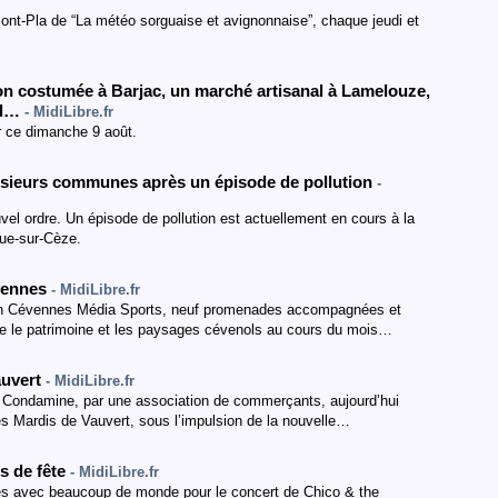
nt-Pla de “La météo sorguaise et avignonnaise”, chaque jeudi et
n costumée à Barjac, un marché artisanal à Lamelouze,
rd…
- MidiLibre.fr
r ce dimanche 9 août.
lusieurs communes après un épisode de pollution
-
vel ordre. Un épisode de pollution est actuellement en cours à la
que-sur-Cèze.
évennes
- MidiLibre.fr
ion Cévennes Média Sports, neuf promenades accompagnées et
e le patrimoine et les paysages cévenols au cours du mois…
auvert
- MidiLibre.fr
a Condamine, par une association de commerçants, aujourd’hui
 les Mardis de Vauvert, sous l’impulsion de la nouvelle…
s de fête
- MidiLibre.fr
ues avec beaucoup de monde pour le concert de Chico & the