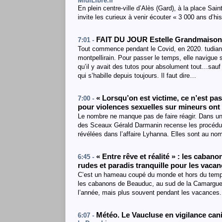
MidiLibre.fr
En plein centre-ville d’Alès (Gard), à la place Sain
invite les curieux à venir écouter « 3 000 ans d’h
FAIT DU JOUR Estelle Grandmaison, 
7:01 -
Tout commence pendant le Covid, en 2020. tudian
montpellirain. Pour passer le temps, elle navigue 
qu’il y avait des tutos pour absolument tout…sauf
qui s’habille depuis toujours. Il faut dire…
« Lorsqu’on est victime, ce n’est pa
7:00 -
pour violences sexuelles sur mineurs ont
Le nombre ne manque pas de faire réagir. Dans un c
des Sceaux Gérald Darmanin recense les procédur
révélées dans l’affaire Lyhanna. Elles sont au n
« Entre rêve et réalité » : les caban
6:45 -
rudes et paradis tranquille pour les vaca
C’est un hameau coupé du monde et hors du temps.
les cabanons de Beauduc, au sud de la Camargue.
l’année, mais plus souvent pendant les vacances.
Météo. Le Vaucluse en vigilance can
6:07 -