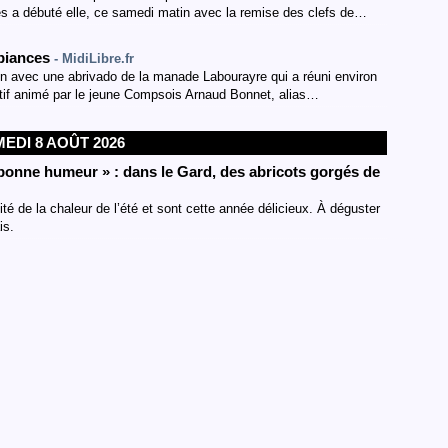
es a débuté elle, ce samedi matin avec la remise des clefs de…
mbiances
- MidiLibre.fr
in avec une abrivado de la manade Labourayre qui a réuni environ
itif animé par le jeune Compsois Arnaud Bonnet, alias…
EDI 8 AOÛT 2026
 bonne humeur » : dans le Gard, des abricots gorgés de
ité de la chaleur de l’été et sont cette année délicieux. À déguster
is.