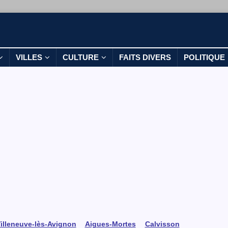
VILLES
CULTURE
FAITS DIVERS
POLITIQUE
illeneuve-lès-Avignon
Aigues-Mortes
Calvisson