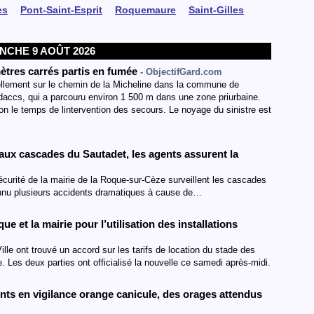
es
Pont-Saint-Esprit
Roquemaure
Saint-Gilles
NCHE 9 AOÛT 2026
tres carrés partis en fumée
- ObjectifGard.com
ellement sur le chemin de la Micheline dans la commune de
 daccs, qui a parcouru environ 1 500 m dans une zone priurbaine.
n le temps de lintervention des secours. Le noyage du sinistre est
», aux cascades du Sautadet, les agents assurent la
sécurité de la mairie de la Roque-sur-Cèze surveillent les cascades
connu plusieurs accidents dramatiques à cause de…
 et la mairie pour l’utilisation des installations
le ont trouvé un accord sur les tarifs de location du stade des
. Les deux parties ont officialisé la nouvelle ce samedi après-midi.
ts en vigilance orange canicule, des orages attendus