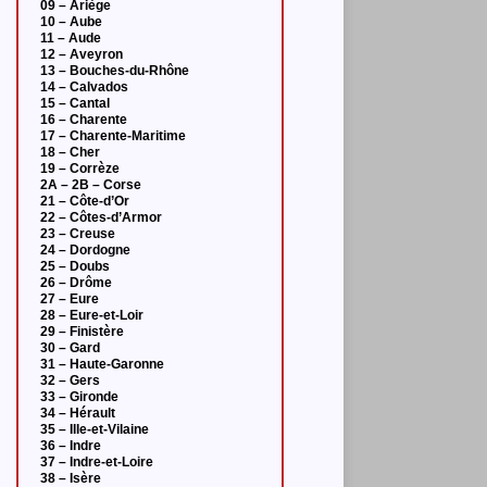
09 – Ariège
10 – Aube
11 – Aude
12 – Aveyron
13 – Bouches-du-Rhône
14 – Calvados
15 – Cantal
16 – Charente
17 – Charente-Maritime
18 – Cher
19 – Corrèze
2A – 2B – Corse
21 – Côte-d’Or
22 – Côtes-d’Armor
23 – Creuse
24 – Dordogne
25 – Doubs
26 – Drôme
27 – Eure
28 – Eure-et-Loir
29 – Finistère
30 – Gard
31 – Haute-Garonne
32 – Gers
33 – Gironde
34 – Hérault
35 – Ille-et-Vilaine
36 – Indre
37 – Indre-et-Loire
38 – Isère