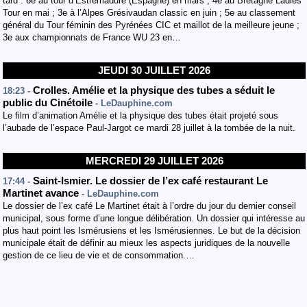
tard : 6e au tour d’Estrémadure (Espagne) en mars ; 4e au Bretagne Ladies
Tour en mai ; 3e à l’Alpes Grésivaudan classic en juin ; 5e au classement
général du Tour féminin des Pyrénées CIC et maillot de la meilleure jeune ;
3e aux championnats de France WU 23 en…
JEUDI 30 JUILLET 2026
Crolles. Amélie et la physique des tubes a séduit le
18:23 -
public du Cinétoile
- LeDauphine.com
Le film d’animation Amélie et la physique des tubes était projeté sous
l’aubade de l’espace Paul-Jargot ce mardi 28 juillet à la tombée de la nuit.
MERCREDI 29 JUILLET 2026
Saint-Ismier. Le dossier de l’ex café restaurant Le
17:44 -
Martinet avance
- LeDauphine.com
Le dossier de l’ex café Le Martinet était à l’ordre du jour du dernier conseil
municipal, sous forme d’une longue délibération. Un dossier qui intéresse au
plus haut point les Ismérusiens et les Ismérusiennes. Le but de la décision
municipale était de définir au mieux les aspects juridiques de la nouvelle
gestion de ce lieu de vie et de consommation.…