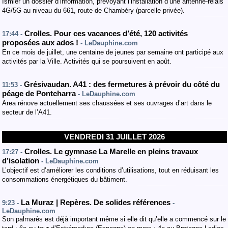
Ismier un dossier d’information, prévoyant l’installation d’une antenne-relais
4G/5G au niveau du 661, route de Chambéry (parcelle privée).
Crolles. Pour ces vacances d’été, 120 activités
17:44 -
proposées aux ados !
- LeDauphine.com
En ce mois de juillet, une centaine de jeunes par semaine ont participé aux
activités par la Ville. Activités qui se poursuivent en août.
Grésivaudan. A41 : des fermetures à prévoir du côté du
11:53 -
péage de Pontcharra
- LeDauphine.com
Area rénove actuellement ses chaussées et ses ouvrages d’art dans le
secteur de l’A41.
VENDREDI 31 JUILLET 2026
Crolles. Le gymnase La Marelle en pleins travaux
17:27 -
d’isolation
- LeDauphine.com
L’objectif est d’améliorer les conditions d’utilisations, tout en réduisant les
consommations énergétiques du bâtiment.
La Muraz | Repères. De solides références
9:23 -
-
LeDauphine.com
Son palmarès est déjà important même si elle dit qu’elle a commencé sur le