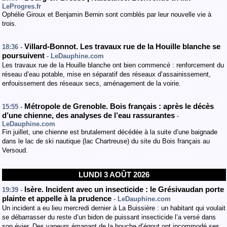
LeProgres.fr
Ophélie Giroux et Benjamin Bernin sont comblés par leur nouvelle vie à
trois.
Villard-Bonnot. Les travaux rue de la Houille blanche se
18:36 -
poursuivent
- LeDauphine.com
Les travaux rue de la Houille blanche ont bien commencé : renforcement du
réseau d’eau potable, mise en séparatif des réseaux d’assainissement,
enfouissement des réseaux secs, aménagement de la voirie.
Métropole de Grenoble. Bois français : après le décès
15:55 -
d’une chienne, des analyses de l’eau rassurantes
-
LeDauphine.com
Fin juillet, une chienne est brutalement décédée à la suite d’une baignade
dans le lac de ski nautique (lac Chartreuse) du site du Bois français au
Versoud.
LUNDI 3 AOÛT 2026
Isère. Incident avec un insecticide : le Grésivaudan porte
19:39 -
plainte et appelle à la prudence
- LeDauphine.com
Un incident a eu lieu mercredi dernier à La Buissière : un habitant qui voulait
se débarrasser du reste d’un bidon de puissant insecticide l’a versé dans
son évier. Des vapeurs émanant de la bouche d’égout ont incommodé ses