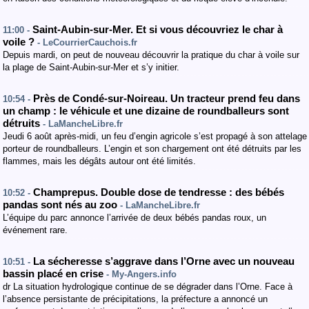
Saint-Aubin-sur-Mer. Et si vous découvriez le char à
11:00 -
voile ?
- LeCourrierCauchois.fr
Depuis mardi, on peut de nouveau découvrir la pratique du char à voile sur
la plage de Saint-Aubin-sur-Mer et s’y initier.
Près de Condé-sur-Noireau. Un tracteur prend feu dans
10:54 -
un champ : le véhicule et une dizaine de roundballeurs sont
détruits
- LaMancheLibre.fr
Jeudi 6 août après-midi, un feu d’engin agricole s’est propagé à son attelage
porteur de roundballeurs. L’engin et son chargement ont été détruits par les
flammes, mais les dégâts autour ont été limités.
Champrepus. Double dose de tendresse : des bébés
10:52 -
pandas sont nés au zoo
- LaMancheLibre.fr
L’équipe du parc annonce l’arrivée de deux bébés pandas roux, un
événement rare.
La sécheresse s’aggrave dans l’Orne avec un nouveau
10:51 -
bassin placé en crise
- My-Angers.info
dr La situation hydrologique continue de se dégrader dans l’Orne. Face à
l’absence persistante de précipitations, la préfecture a annoncé un