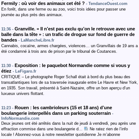
Fermily : où voir des animaux cet été ?
- TendanceOuest.com
En forêt, dans une ferme ou au zoo, voici trois idées pour passer une
journée au plus près des animaux.
Granville. « Il n’est pas exclu qu’on le retrouve avec une
11:36 -
balle dans la tête » : un trafic de drogue sur fond de guerre de
bandes
- LaMancheLibre.fr
Cannabis, cocaïne, armes chargées, violences… un Granvillais de 19 ans a
été condamné à trois ans de prison par le tribunal de Coutances.
Exposition : le paquebot Normandie comme si vous y
11:30 -
étiez
- LeFigaro.fr
CRITIQUE – Le photographe Roger Schall était à bord du plus beau des
transatlantiques lors de sa traversée inaugurale entre Le Havre et New York,
en 1935. Son travail, présenté à Saint-Nazaire, offre un bon aperçu d’un
luxueux univers flottant.
Rouen : les cambrioleurs (15 et 18 ans) d’une
11:23 -
boulangerie interpellés dans un parking souterrain
-
InfoNormandie.com
Deux jeunes ont été arrêtés dans la nuit de jeudi à vendredi, peu après une
effraction commise dans une boulangerie d…
Ne ratez rien de l’info
locale ! Abonnez-vous à notre newsletter quotidienne Je m’abonne