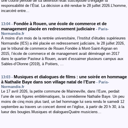
une courte période de sa détention était susceptible d’engager la
responsabilité de l’État. La décision a été rendue le 28 juillet 2026.L’homme,
incarcéré entre…
Fondée à Rouen, une école de commerce et de
13:04 -
management placée en redressement judiciaire
- Paris-
Normandie.fr
À moins d’un mois de la rentrée universitaire, l’Institut d’études supérieures
Normandie (IES) a été placée en redressement judiciaire, le 28 juillet 2026,
par le tribunal de commerce de Rouen.Fondée à Mont-Saint-Aignan en
2015, l’école de commerce et de management avait déménagé en 2017
dans le quartier Pasteur à Rouen, avant d’essaimer plusieurs campus aux
Sables-d’Olonne (2019), à Poitiers, …
Musiques et dialogues de films : une soirée en hommage
13:03 -
à Nathalie Baye dans son village natal de l’Eure
- Paris-
Normandie.fr
Le 17 avril 2026, la petite commune de Mainneville, dans l’Eure, perdait
l’une de ses figures emblématiques, la comédienne Nathalie Baye. Un peu
moins de cinq mois plus tard, un bel hommage lui sera rendu le samedi 12
septembre au travers un concert donné en l’église, à partir de 20 h 30, à la
lueur des bougies.Musiques et dialoguesQuatre musiciens…