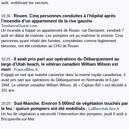
août, mobilisant les secours.
Rouen. Cinq personnes conduites à l’hôpital après
10:36 -
l’incendie d’un appartement de la rive gauche
-
TendanceOuest.com
Un incendie a frappé un appartement de Rouen, rue Demarest, vendredi 7
août en début de matinée. Les pompiers ont pu maîtriser le sinistre. Cinq
personnes ayant inhalé des fumées, considérées comme légèrement
blessées, ont été conduites au CHU de Rouen.
Il avait pris part aux opérations du Débarquement au
10:25 -
large d’Utah beach, le vétéran canadien William Wilson est
mort
- FranceBleu.fr
Engagé en tant que matelot canonnier dans la marine royale canadienne, il
avait pris part aux opérations du Débarquement en Normandie le 6 juin
1944. Le vétéran canadien William Wilson, dit « Captain Bill » est décédé à
101 ans.
Sud-Manche. Environ 5 000m2 de végétation touchés par
10:20 -
le feu : quinze pompiers ont été mobilisés
- LaMancheLibre.fr
Un feu de végétation a nécessité l’intervention des pompiers, jeudi 6 août à
Bricqueville-sur-Mer.