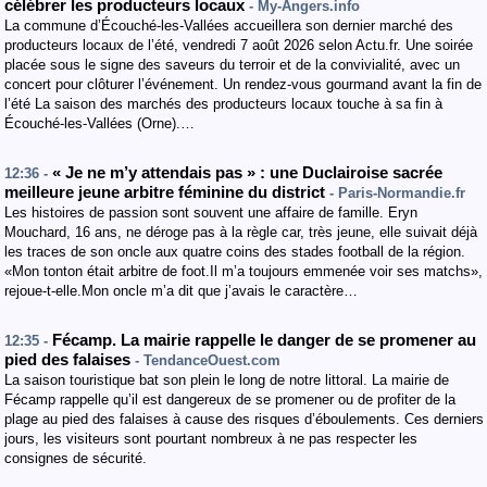
célébrer les producteurs locaux
- My-Angers.info
La commune d’Écouché-les-Vallées accueillera son dernier marché des
producteurs locaux de l’été, vendredi 7 août 2026 selon Actu.fr. Une soirée
placée sous le signe des saveurs du terroir et de la convivialité, avec un
concert pour clôturer l’événement. Un rendez-vous gourmand avant la fin de
l’été La saison des marchés des producteurs locaux touche à sa fin à
Écouché-les-Vallées (Orne).…
« Je ne m’y attendais pas » : une Duclairoise sacrée
12:36 -
meilleure jeune arbitre féminine du district
- Paris-Normandie.fr
Les histoires de passion sont souvent une affaire de famille. Eryn
Mouchard, 16 ans, ne déroge pas à la règle car, très jeune, elle suivait déjà
les traces de son oncle aux quatre coins des stades football de la région.
«Mon tonton était arbitre de foot.Il m’a toujours emmenée voir ses matchs»,
rejoue-t-elle.Mon oncle m’a dit que j’avais le caractère…
Fécamp. La mairie rappelle le danger de se promener au
12:35 -
pied des falaises
- TendanceOuest.com
La saison touristique bat son plein le long de notre littoral. La mairie de
Fécamp rappelle qu’il est dangereux de se promener ou de profiter de la
plage au pied des falaises à cause des risques d’éboulements. Ces derniers
jours, les visiteurs sont pourtant nombreux à ne pas respecter les
consignes de sécurité.