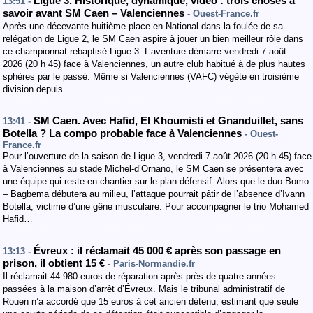
Ligue 3. Historique, dynamique, vidéo : trois choses à
13:51 -
savoir avant SM Caen – Valenciennes
- Ouest-France.fr
Après une décevante huitième place en National dans la foulée de sa
relégation de Ligue 2, le SM Caen aspire à jouer un bien meilleur rôle dans
ce championnat rebaptisé Ligue 3. L’aventure démarre vendredi 7 août
2026 (20 h 45) face à Valenciennes, un autre club habitué à de plus hautes
sphères par le passé. Même si Valenciennes (VAFC) végète en troisième
division depuis…
SM Caen. Avec Hafid, El Khoumisti et Gnanduillet, sans
13:41 -
Botella ? La compo probable face à Valenciennes
- Ouest-
France.fr
Pour l’ouverture de la saison de Ligue 3, vendredi 7 août 2026 (20 h 45) face
à Valenciennes au stade Michel-d’Ornano, le SM Caen se présentera avec
une équipe qui reste en chantier sur le plan défensif. Alors que le duo Bomo
– Bagbema débutera au milieu, l’attaque pourrait pâtir de l’absence d’Ivann
Botella, victime d’une gêne musculaire. Pour accompagner le trio Mohamed
Hafid…
Évreux : il réclamait 45 000 € après son passage en
13:13 -
prison, il obtient 15 €
- Paris-Normandie.fr
Il réclamait 44 980 euros de réparation après près de quatre années
passées à la maison d’arrêt d’Évreux. Mais le tribunal administratif de
Rouen n’a accordé que 15 euros à cet ancien détenu, estimant que seule