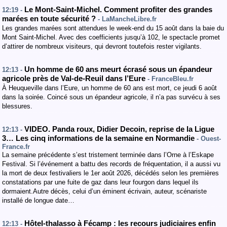
Le Mont-Saint-Michel. Comment profiter des grandes
12:19 -
marées en toute sécurité ?
- LaMancheLibre.fr
Les grandes marées sont attendues le week-end du 15 août dans la baie du
Mont Saint-Michel. Avec des coefficients jusqu’à 102, le spectacle promet
d’attirer de nombreux visiteurs, qui devront toutefois rester vigilants.
Un homme de 60 ans meurt écrasé sous un épandeur
12:13 -
agricole près de Val-de-Reuil dans l’Eure
- FranceBleu.fr
À Heuqueville dans l’Eure, un homme de 60 ans est mort, ce jeudi 6 août
dans la soirée. Coincé sous un épandeur agricole, il n’a pas survécu à ses
blessures.
VIDEO. Panda roux, Didier Decoin, reprise de la Ligue
12:13 -
3… Les cinq informations de la semaine en Normandie
- Ouest-
France.fr
La semaine précédente s’est tristement terminée dans l’Orne à l’Eskape
Festival. Si l’événement a battu des records de fréquentation, il a aussi vu
la mort de deux festivaliers le 1er août 2026, décédés selon les premières
constatations par une fuite de gaz dans leur fourgon dans lequel ils
dormaient.Autre décès, celui d’un éminent écrivain, auteur, scénariste
installé de longue date…
Hôtel-thalasso à Fécamp : les recours judiciaires enfin
12:13 -