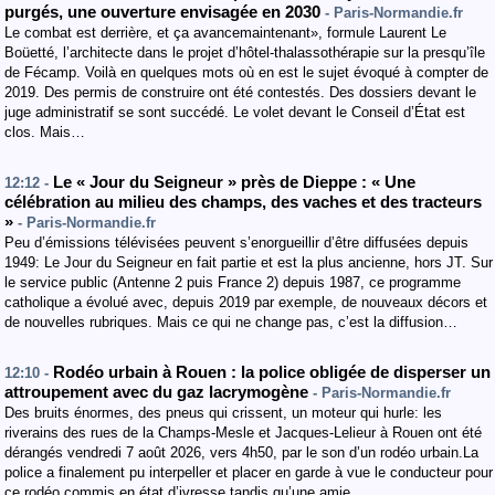
purgés, une ouverture envisagée en 2030
- Paris-Normandie.fr
Le combat est derrière, et ça avancemaintenant», formule Laurent Le
Boüetté, l’architecte dans le projet d’hôtel-thalassothérapie sur la presqu’île
de Fécamp. Voilà en quelques mots où en est le sujet évoqué à compter de
2019. Des permis de construire ont été contestés. Des dossiers devant le
juge administratif se sont succédé. Le volet devant le Conseil d’État est
clos. Mais…
Le « Jour du Seigneur » près de Dieppe : « Une
12:12 -
célébration au milieu des champs, des vaches et des tracteurs
»
- Paris-Normandie.fr
Peu d’émissions télévisées peuvent s’enorgueillir d’être diffusées depuis
1949: Le Jour du Seigneur en fait partie et est la plus ancienne, hors JT. Sur
le service public (Antenne 2 puis France 2) depuis 1987, ce programme
catholique a évolué avec, depuis 2019 par exemple, de nouveaux décors et
de nouvelles rubriques. Mais ce qui ne change pas, c’est la diffusion…
Rodéo urbain à Rouen : la police obligée de disperser un
12:10 -
attroupement avec du gaz lacrymogène
- Paris-Normandie.fr
Des bruits énormes, des pneus qui crissent, un moteur qui hurle: les
riverains des rues de la Champs-Mesle et Jacques-Lelieur à Rouen ont été
dérangés vendredi 7 août 2026, vers 4h50, par le son d’un rodéo urbain.La
police a finalement pu interpeller et placer en garde à vue le conducteur pour
ce rodéo commis en état d’ivresse tandis qu’une amie…