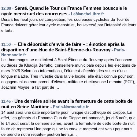
Santé. Quand le Tour de France Femmes bouscule le
12:00 -
cycle menstruel des coureuses
- LaMancheLibre.fr
Durant les neuf jours de compétition, les coureuses cyclistes du Tour de
France doivent gérer leur cycle menstruel, bouleversé par l’intensité de leurs
efforts.
« Elle débordait d’envie de faire » : émotion après la
11:50 -
disparition d’une élue de Saint-Étienne-du-Rouvray
- Paris-
Normandie.fr
Les hommages se multiplient à Saint-Étienne-du-Rouvray après l’annonce
du décès de Khadija Berraho, conseillère municipale depuis les élections de
mars 2026.Selon nos informations, l’élue est décédée des suites d’une
longue maladie. Très investie dans la vie locale, elle était connue pour son
engagement comme parent d’élèves, militante et citoyenne.Le maire (PCF),
Joachim Moyse, a fait part de …
Une dernière soirée avant la fermeture de cette boîte de
11:46 -
nuit en Seine-Maritime
- Paris-Normandie.fr
14 août sera une date importante pour l’unique discothèque de Dieppe. En
effet, les gérants du Panama Club de Dieppe ont annoncé, jeudi 6 août, que
le 14 août serait la dernière soirée, avant la fermeture de cette boîte de nuit
faute de repreneur.Une page qui se tourne«Le moment est venu pour nous
de prendre notre retraite» peut-on lire sur…