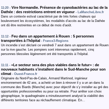
Vire Normandie. Présence de cyanobactéries au lac de la
11:20 -
Dathée : des restrictions entrent en vigueur
- LaMancheLibre.fr
Dans un contexte estival caractérisé par de très fortes chaleurs qui
bouleversent les écosystèmes, les modalités d’accès au lac de la Dathée
ont dû être restreintes en ce début de mois d’août.
Feu dans un appartement à Rouen : 5 personnes
11:12 -
transportées à l’hôpital
- France3-Regions
Un incendie s’est déclaré ce vendredi 7 aout dans un appartement de Rouen
sur la rive gauche. Les pompiers sont intervenus rapidement, cinq
personnes blessées légèrement ont été transportés à l’hôpital.
«Le secteur sera des plus viables dans le futur» : de
11:11 -
nouveaux habitants s’installent dans le Sud-Manche pour son
climat
- Ouest-France.fr
Originaire du Nord-Pas-de-Calais, Armand Martinod, ingénieur
environnement de 42 ans, a acheté un bien à rénover il y a un an dans la
commune des Biards (Manche) avec pour objectif de s’y installer au gré des
opportunités professionnelles ou pour sa retraite. Pour arrêter son choix
géographique, le quadragénaire a minutieusement analysé la viabilité des
différents territoires face au réchauffement climatique. En…