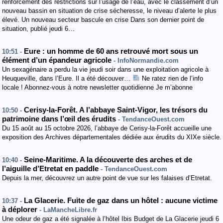
renforcement des restrictions sur l’usage de l’eau, avec le classement d’un
nouveau bassin en situation de crise sécheresse, le niveau d’alerte le plus
élevé. Un nouveau secteur bascule en crise Dans son dernier point de
situation, publié jeudi 6…
Eure : un homme de 60 ans retrouvé mort sous un
10:51 -
élément d’un épandeur agricole
- InfoNormandie.com
Un sexagénaire a perdu la vie jeudi soir dans une exploitation agricole à
Heuqueville, dans l’Eure. Il a été découver…
Ne ratez rien de l’info
locale ! Abonnez-vous à notre newsletter quotidienne Je m’abonne
Cerisy-la-Forêt. A l’abbaye Saint-Vigor, les trésors du
10:50 -
patrimoine dans l’œil des érudits
- TendanceOuest.com
Du 15 août au 15 octobre 2026, l’abbaye de Cerisy-la-Forêt accueille une
exposition des Archives départementales dédiée aux érudits du XIXe siècle.
Seine-Maritime. A la découverte des arches et de
10:40 -
l’aiguille d’Etretat en paddle
- TendanceOuest.com
Depuis la mer, découvrez un autre point de vue sur les falaises d’Etretat.
La Glacerie. Fuite de gaz dans un hôtel : aucune victime
10:37 -
à déplorer
- LaMancheLibre.fr
Une odeur de gaz a été signalée à l’hôtel Ibis Budget de La Glacerie jeudi 6