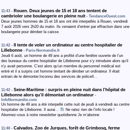
Rouen. Deux jeunes de 15 et 18 ans tentent de
11:43 -
cambrioler une boulangerie en pleine nuit
- TendanceOuest.com
Deux jeunes hommes de 15 et 18 ans ont été interpellés à Rouen, vendredi
7 août 2026 vers 2h20 du matin. Ils venaient d’entrer par effraction dans une
boulangerie pour dérober la caisse.
Il tente de voler un ordinateur au centre hospitalier de
11:42 -
Lillebonne
- Paris-Normandie.fr
Jeudi 6 août, un homme de 49 ans a profité d’une fenêtre ouverte de l’un
des bureaux du centre hospitalier de Lillebonne pour s’y introduire alors qu’il
n’y avait personne. C’est alors qu’un membre du personnel médical est
entré et il a surpris cet homme tentant de dérober un ordinateur. Il était
entrain de le démonter.Inconnu des services de policeIl…
Seine-Maritime : surpris en pleine nuit dans l’hôpital de
11:42 -
Lillebonne alors qu’il démontait un ordinateur
-
InfoNormandie.com
Un homme de 49 ans a été interpellé cette nuit de jeudi à vendredi au centre
hospitalier de Lillebonne. Il aurai…
Ne ratez rien de l’info locale !
Abonnez-vous à notre newsletter quotidienne Je m’abonne
Calvados. Zoo de Jurques, forêt de Grimbosq, ferme
11:40 -