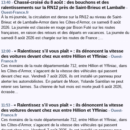
Chassé-croisé du 8 août : des bouchons et des
13:40 -
ralentissements sur la RN12 près de Saint-Brieuc et Lamballe
-
Ouest-France.fr
À la mi-journée, la circulation est dense sur la RN12 au niveau de Saint-
Brieuc et de Lamballe-Armor dans les Côtes-d’Armor, ce samedi 8 août
2026. La journée est classée en rouge par Bison Futé sur les routes
françaises, en raison des retours et des départs en vacances. La journée du
samedi 8 août 2026 est chargée sur les routes de France ;…
« Ralentissez s’il vous plaît » : ils dénoncent la vitesse
12:00 -
des voitures devant chez eux entre Hillion et Yffiniac
- Ouest-
France.fr
Ces riverains de la route départementale 712, entre Hillion et Yffiniac, dans
les Côtes-d’Armor, s’agacent de la vitesse des véhicules qui passent
devant chez eux. Vendredi 7 août 2026, ils ont installé un panneau pour
alerter les automobilistes. En parlant de Moon, Yolande Saintilan ne peut
retenir ses larmes. Sa chienne de huit mois est morte jeudi 6 août 2026,
écrasée…
« Ralentissez s’il vous plaît » : ils dénoncent la vitesse
11:53 -
des voitures devant chez eux entre Hillion et Yffiniac
- Ouest-
France.fr
Ces riverains de la route départementale 712, entre Hillion et Yffiniac, dans
les Côtes-d’Armor, s’agacent de la vitesse des véhicules qui passent