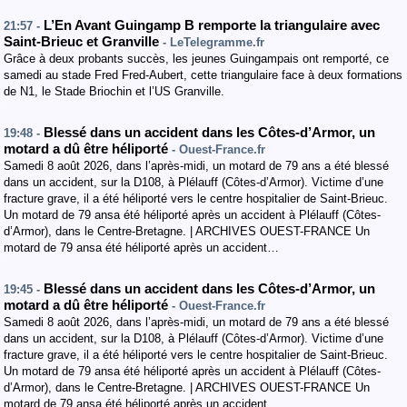
L’En Avant Guingamp B remporte la triangulaire avec
21:57 -
Saint-Brieuc et Granville
- LeTelegramme.fr
Grâce à deux probants succès, les jeunes Guingampais ont remporté, ce
samedi au stade Fred Fred-Aubert, cette triangulaire face à deux formations
de N1, le Stade Briochin et l’US Granville.
Blessé dans un accident dans les Côtes-d’Armor, un
19:48 -
motard a dû être héliporté
- Ouest-France.fr
Samedi 8 août 2026, dans l’après-midi, un motard de 79 ans a été blessé
dans un accident, sur la D108, à Plélauff (Côtes-d’Armor). Victime d’une
fracture grave, il a été héliporté vers le centre hospitalier de Saint-Brieuc.
Un motard de 79 ansa été héliporté après un accident à Plélauff (Côtes-
d’Armor), dans le Centre-Bretagne. | ARCHIVES OUEST-FRANCE Un
motard de 79 ansa été héliporté après un accident…
Blessé dans un accident dans les Côtes-d’Armor, un
19:45 -
motard a dû être héliporté
- Ouest-France.fr
Samedi 8 août 2026, dans l’après-midi, un motard de 79 ans a été blessé
dans un accident, sur la D108, à Plélauff (Côtes-d’Armor). Victime d’une
fracture grave, il a été héliporté vers le centre hospitalier de Saint-Brieuc.
Un motard de 79 ansa été héliporté après un accident à Plélauff (Côtes-
d’Armor), dans le Centre-Bretagne. | ARCHIVES OUEST-FRANCE Un
motard de 79 ansa été héliporté après un accident…