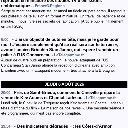
reproduit en miniature des studios TV d’émissions
emblématiques
- France3-Regions
Serge Aumont est maquettiste, et aussi un fidèle du petit écran. Il reproduit
des plateaux de télévision en format miniature. Un travail de patience et de
minutie. Il nous livre ses secrets de fabrication. [Article publié initialement
en avril 2026].
« J’ai un objectif de buts en tête, mais je le garde pour
6:00 -
moi ! J’espère simplement qu’il se réalisera sur le terrain »,
avoue l’ancien Briochin Stan Janno, qui espère franchir un
palier à l’US Concarneau
- LeTelegramme.fr
Auteur de quatre buts en préparation, le nouvel attaquant de l’US
Concarneau Stan Janno aborde la réception d’Orléans avec ambition.
Entretien avec un « attaquant moderne », très attaché à la Bretagne.
JEUDI 6 AOÛT 2026
Près de Saint-Brieuc, comment le Cinéville prépare la
20:00 -
venue de Kev Adams et Chantal Ladesou
- LeTelegramme.fr
Lundi soir, le Cinéville de Trégueux reçoit Kev Adams et Chantal Ladesou,
têtes d’affiche du film « La maison de nos rêves ». Une seconde séance a
été programmée, qui n’est pas encore complète.
« Des indicateurs dégradés » : les Côtes-d’Armor
19:54 -