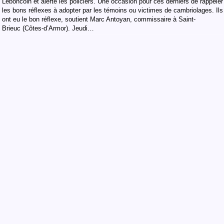
Leboncoin et alerté les policiers. Une occasion pour ces derniers de rappeler
les bons réflexes à adopter par les témoins ou victimes de cambriolages. Ils
ont eu le bon réflexe, soutient Marc Antoyan, commissaire à Saint-
Brieuc (Côtes-d’Armor). Jeudi…