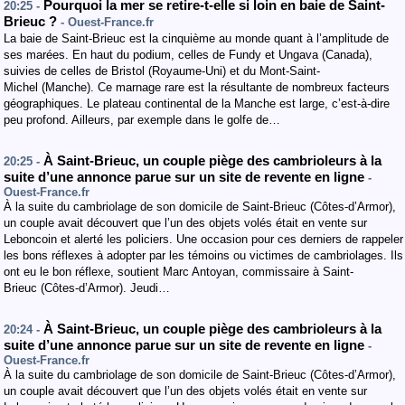
Pourquoi la mer se retire-t-elle si loin en baie de Saint-
20:25 -
Brieuc ?
- Ouest-France.fr
La baie de Saint-Brieuc est la cinquième au monde quant à l’amplitude de
ses marées. En haut du podium, celles de Fundy et Ungava (Canada),
suivies de celles de Bristol (Royaume-Uni) et du Mont-Saint-
Michel (Manche). Ce marnage rare est la résultante de nombreux facteurs
géographiques. Le plateau continental de la Manche est large, c’est-à-dire
peu profond. Ailleurs, par exemple dans le golfe de…
À Saint-Brieuc, un couple piège des cambrioleurs à la
20:25 -
suite d’une annonce parue sur un site de revente en ligne
-
Ouest-France.fr
À la suite du cambriolage de son domicile de Saint-Brieuc (Côtes-d’Armor),
un couple avait découvert que l’un des objets volés était en vente sur
Leboncoin et alerté les policiers. Une occasion pour ces derniers de rappeler
les bons réflexes à adopter par les témoins ou victimes de cambriolages. Ils
ont eu le bon réflexe, soutient Marc Antoyan, commissaire à Saint-
Brieuc (Côtes-d’Armor). Jeudi…
À Saint-Brieuc, un couple piège des cambrioleurs à la
20:24 -
suite d’une annonce parue sur un site de revente en ligne
-
Ouest-France.fr
À la suite du cambriolage de son domicile de Saint-Brieuc (Côtes-d’Armor),
un couple avait découvert que l’un des objets volés était en vente sur