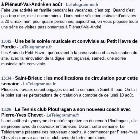
à Pléneuf-Val-André en août
- LeTelegramme.fr
Faire une activité en famille pendant les vacances, c’est top. Quand c’est
pas trop cher, c’est encore mieux. Dans notre sélection estivale d’activités
à 20 € maximum pour quatre personnes, aujourd’hui, on vous propose toute
une série de visites passionnantes à Pléneuf-Val-André.
Une belle soirée musicale et conviviale au Petit Havre de
13:42 -
Pordic
- LeTelegramme.fr
Les Amis du Petit Havre, qui œuvrent à la préservation et la valorisation du
site, avec la rénovation de la digue, ont organisé, samedi, une soirée
musicale très conviviale.
Saint-Brieuc : les modifications de circulation pour cette
13:34 -
semaine
- LeTelegramme.fr
Plusieurs travaux seront engagés durant la semaine à Saint-Brieuc. On fait
le point sur les perturbations de circulation à compter de ce lundi 10 août.
Le Tennis club Ploufragan a son nouveau coach avec
13:26 -
Pierre-Yves Chevet
- LeTelegramme.fr
La mi-août est synonyme de rentrée sportive en douceur à Ploufragan ; elle
se prépare avec de nouveaux entraîneurs. Durant cette semaine, Le
Télégramme présente ces nouveaux coachs, à commencer par Pierre-Yves
Chevet qui arrive au Tennis club avec de fortes ambitions.