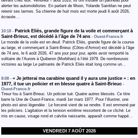
devant chez eux. Vendredi 7 août 2026, ils ont installé un panneau pour
alerter les automobilistes. En parlant de Moon, Yolande Saintilan ne peut
retenir ses larmes. Sa chienne de huit mois est morte jeudi 6 août 2026,
écrasée…
Patrick Eliès, grande figure de la voile et commerçant à
10:18 -
Saint-Brieuc, est décédé à l’âge de 74 ans
- Ouest-France.fr
Le monde de la voile est en deuil. Patrick Eliès, grande figure de la course
au large, et commerçant à Saint-Brieuc (Côtes-d’Armor) est décédé à l’âge
de 74 ans, le 6 août 2026, 47 ans jour pour jour, après avoir remporté la
solitaire de l’Aurore à Quiberon (Morbihan) à l’été 1979. De nombreuses
victoires au large Le palmarès de Patrick Eliès était long comme un…
« Je jetterai ma carabine quand il y aura une justice » : en
8:08 -
1977, il tue un policier et en blesse quatre à Saint-Brieuc
-
Ouest-France.fr
Tireur fou à Saint-Brieuc. Un policier tué. Quatre autres blessés. Ce titre
barre la Une de Ouest-France, mardi 1er mars 1977. Pour l’illustrer, une
photo est ainsi légendée : Le forcené vient de se rendre. Il est emmené par
les policiers. L’agitation et la tension extrême ressortent de ce cliché. Le
mis en cause, visage rond et calvitie naissante, apparaît comme happé…
VENDREDI 7 AOÛT 2026