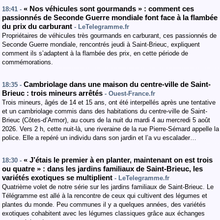
« Nos véhicules sont gourmands » : comment ces
18:41 -
passionnés de Seconde Guerre mondiale font face à la flambée
du prix du carburant
- LeTelegramme.fr
Propriétaires de véhicules très gourmands en carburant, ces passionnés de
Seconde Guerre mondiale, rencontrés jeudi à Saint-Brieuc, expliquent
comment ils s’adaptent à la flambée des prix, en cette période de
commémorations.
Cambriolage dans une maison du centre-ville de Saint-
18:35 -
Brieuc : trois mineurs arrêtés
- Ouest-France.fr
Trois mineurs, âgés de 14 et 15 ans, ont été interpellés après une tentative
et un cambriolage commis dans des habitations du centre-ville de Saint-
Brieuc (Côtes-d’Armor), au cours de la nuit du mardi 4 au mercredi 5 août
2026. Vers 2 h, cette nuit-là, une riveraine de la rue Pierre-Sémard appelle la
police. Elle a repéré un individu dans son jardin et l’a vu escalader…
« J’étais le premier à en planter, maintenant on est trois
18:30 -
ou quatre » : dans les jardins familiaux de Saint-Brieuc, les
variétés exotiques se multiplient
- LeTelegramme.fr
Quatrième volet de notre série sur les jardins familiaux de Saint-Brieuc. Le
Télégramme est allé à la rencontre de ceux qui cultivent des légumes et
plantes du monde. Peu communes il y a quelques années, des variétés
exotiques cohabitent avec les légumes classiques grâce aux échanges