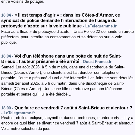
entre voisins de potager.
« Il est temps d’agir » : dans les Côtes-d’Armor, ce
18:04 -
syndicat de police demande l’interdiction de l’usage du
protoxyde d’azote sur la voie publique
- LeTelegramme.fr
Face au « fléau » du protoxyde d’azote, l’Unsa Police 22 demande un arrêté
préfectoral pour interdire sa consommation et sa détention sur la voie
publique.
Vol d’un téléphone dans une boîte de nuit de Saint-
18:04 -
Brieuc : l’auteur présumé a été arrêté
- Ouest-France.fr
Samedi 1er août 2026, à 5 h du matin, dans une discothèque de Saint-
Brieuc (Côtes-d’Armor), une cliente s’est fait dérober son téléphone
portable. L’auteur présumé du vol a été interpellé. Les faits se sont déroulés
samedi 1er août 2026, à 5 h du matin, dans une discothèque de Saint-
Brieuc (Côtes-d’Armor). Une jeune fille ne retrouve pas son téléphone
portable et pense qu’il lui a été dérobé.…
Que faire ce vendredi 7 août à Saint-Brieuc et alentour ?
18:00 -
- LeTelegramme.fr
Pirates, étoiles, éclipse, labyrinthe, danses bretonnes, murder party… Il y a
encore de quoi bien se divertir ce vendredi 7 août à Saint-Brieuc et alentour.
Voici notre sélection du jour.