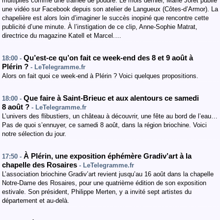
multipliés comme une trainée de poudre. Le mois dernier, Marie Joret publie
une vidéo sur Facebook depuis son atelier de Langueux (Côtes-d’Armor). La
chapelière est alors loin d’imaginer le succès inopiné que rencontre cette
publicité d’une minute. À l’instigation de ce clip, Anne-Sophie Matrat,
directrice du magazine Katell et Marcel.…
Qu’est-ce qu’on fait ce week-end des 8 et 9 août à
18:00 -
Plérin ?
- LeTelegramme.fr
Alors on fait quoi ce week-end à Plérin ? Voici quelques propositions.
Que faire à Saint-Brieuc et aux alentours ce samedi
18:00 -
8 août ?
- LeTelegramme.fr
L’univers des flibustiers, un château à découvrir, une fête au bord de l’eau…
Pas de quoi s’ennuyer, ce samedi 8 août, dans la région briochine. Voici
notre sélection du jour.
À Plérin, une exposition éphémère Gradiv’art à la
17:50 -
chapelle des Rosaires
- LeTelegramme.fr
L’association briochine Gradiv’art revient jusqu’au 16 août dans la chapelle
Notre-Dame des Rosaires, pour une quatrième édition de son exposition
estivale. Son président, Philippe Merten, y a invité sept artistes du
département et au-delà.