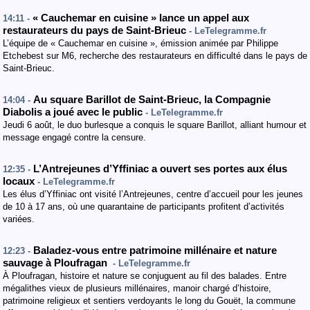
« Cauchemar en cuisine » lance un appel aux
14:11 -
restaurateurs du pays de Saint-Brieuc
- LeTelegramme.fr
L’équipe de « Cauchemar en cuisine », émission animée par Philippe
Etchebest sur M6, recherche des restaurateurs en difficulté dans le pays de
Saint-Brieuc.
Au square Barillot de Saint-Brieuc, la Compagnie
14:04 -
Diabolis a joué avec le public
- LeTelegramme.fr
Jeudi 6 août, le duo burlesque a conquis le square Barillot, alliant humour et
message engagé contre la censure.
L’Antrejeunes d’Yffiniac a ouvert ses portes aux élus
12:35 -
locaux
- LeTelegramme.fr
Les élus d’Yffiniac ont visité l’Antrejeunes, centre d’accueil pour les jeunes
de 10 à 17 ans, où une quarantaine de participants profitent d’activités
variées.
Baladez-vous entre patrimoine millénaire et nature
12:23 -
sauvage à Ploufragan
- LeTelegramme.fr
À Ploufragan, histoire et nature se conjuguent au fil des balades. Entre
mégalithes vieux de plusieurs millénaires, manoir chargé d’histoire,
patrimoine religieux et sentiers verdoyants le long du Gouët, la commune