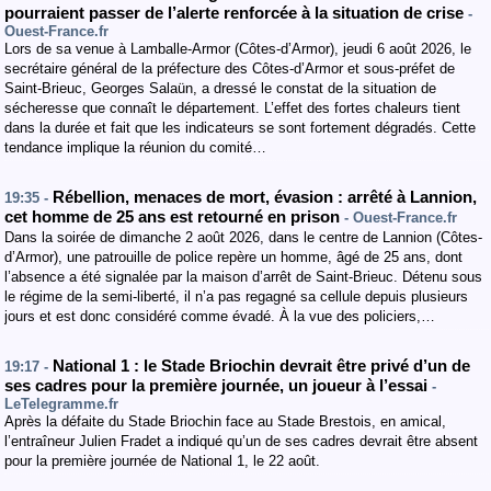
pourraient passer de l’alerte renforcée à la situation de crise
-
Ouest-France.fr
Lors de sa venue à Lamballe-Armor (Côtes-d’Armor), jeudi 6 août 2026, le
secrétaire général de la préfecture des Côtes-d’Armor et sous-préfet de
Saint-Brieuc, Georges Salaün, a dressé le constat de la situation de
sécheresse que connaît le département. L’effet des fortes chaleurs tient
dans la durée et fait que les indicateurs se sont fortement dégradés. Cette
tendance implique la réunion du comité…
Rébellion, menaces de mort, évasion : arrêté à Lannion,
19:35 -
cet homme de 25 ans est retourné en prison
- Ouest-France.fr
Dans la soirée de dimanche 2 août 2026, dans le centre de Lannion (Côtes-
d’Armor), une patrouille de police repère un homme, âgé de 25 ans, dont
l’absence a été signalée par la maison d’arrêt de Saint-Brieuc. Détenu sous
le régime de la semi-liberté, il n’a pas regagné sa cellule depuis plusieurs
jours et est donc considéré comme évadé. À la vue des policiers,…
National 1 : le Stade Briochin devrait être privé d’un de
19:17 -
ses cadres pour la première journée, un joueur à l’essai
-
LeTelegramme.fr
Après la défaite du Stade Briochin face au Stade Brestois, en amical,
l’entraîneur Julien Fradet a indiqué qu’un de ses cadres devrait être absent
pour la première journée de National 1, le 22 août.