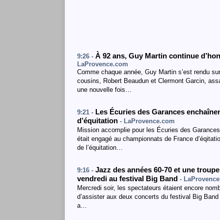
À 92 ans, Guy Martin continue d’ho
9:26 -
LaProvence.com
Comme chaque année, Guy Martin s’est rendu sur 
cousins, Robert Beaudun et Clermont Garcin, assass
une nouvelle fois…
Les Écuries des Garances enchaînen
9:21 -
d’équitation
- LaProvence.com
Mission accomplie pour les Écuries des Garances,
était engagé au championnats de France d’éqitatio
de l’équitation…
Jazz des années 60-70 et une troupe
9:16 -
vendredi au festival Big Band
- LaProvenc
Mercredi soir, les spectateurs étaient encore nomb
d’assister aux deux concerts du festival Big Band
a…