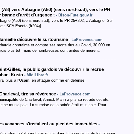
e (A8) vers Aubagne (A50)
(sens nord-sud
)
,
vers le PR
r bande d’arrêt d’urgence
;
- Bison-Fute.gouv.fr
ubagne (A50) (sens nord-sud), vers le PR 25+202, à Aubagne, Sur
ine : SCA Escota (fr204)]
Marseille découvre le surtourisme
- LaProvence.com
éthargie contrainte et compte ses morts dus au Covid, 30 000 en
 mois plus tôt, mais de nombreuses contraintes demeurent,
int-Gilles, le public gardois va découvrir la recrue
ichael Kusio
- MidiLibre.fr
n vrai plus à l’Usam, en attaque comme en défense.
Charleval, tire sa révérence
- LaProvence.com
icipalité de Charleval, Annick Marin a pris sa retraite cet été.
scine municipale. La surprise de la soirée était musicale. Pour
les vacances s’installent au pied des immeubles
-
mère, alors qu’elle met ses mains dans la boue avant de les plonger