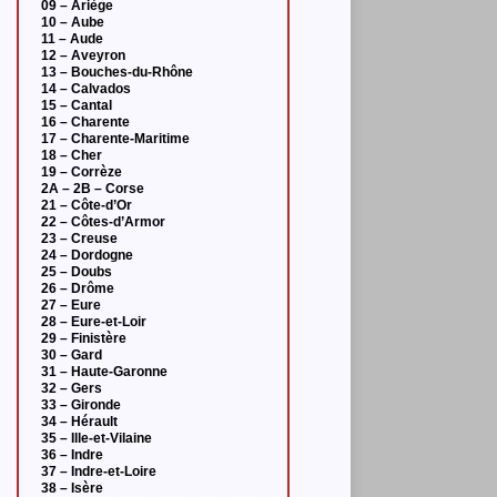
09 – Ariège
10 – Aube
11 – Aude
12 – Aveyron
13 – Bouches-du-Rhône
14 – Calvados
15 – Cantal
16 – Charente
17 – Charente-Maritime
18 – Cher
19 – Corrèze
2A – 2B – Corse
21 – Côte-d’Or
22 – Côtes-d’Armor
23 – Creuse
24 – Dordogne
25 – Doubs
26 – Drôme
27 – Eure
28 – Eure-et-Loir
29 – Finistère
30 – Gard
31 – Haute-Garonne
32 – Gers
33 – Gironde
34 – Hérault
35 – Ille-et-Vilaine
36 – Indre
37 – Indre-et-Loire
38 – Isère