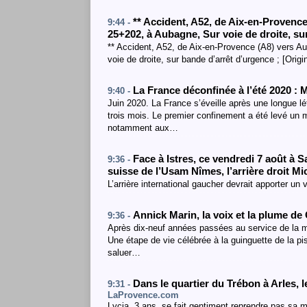
**
Accident
,
A52
, de Aix-en-Provenc
9:44 -
25+202
,
à Aubagne
,
Sur voie de droite
, su
** Accident, A52, de Aix-en-Provence (A8) vers A
voie de droite, sur bande d’arrêt d’urgence ; [Orig
La France déconfinée à l’été 2020 : 
9:40 -
Juin 2020. La France s’éveille après une longue l
trois mois. Le premier confinement a été levé un
notamment aux…
Face à Istres, ce vendredi 7 août à Sa
9:36 -
suisse de l’Usam Nîmes, l’arrière droit M
L’arrière international gaucher devrait apporter u
Annick Marin, la voix et la plume de 
9:36 -
Après dix-neuf années passées au service de la mun
Une étape de vie célébrée à la guinguette de la pi
saluer…
Dans le quartier du Trébon à Arles, 
9:31 -
LaProvence.com
Lycia, 3 ans, se fait gentiment reprendre pas sa 