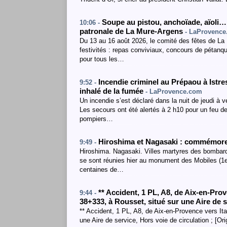
Soupe au pistou, anchoïade, aïoli… 
10:06 -
patronale de La Mure-Argens
- LaProvenc
Du 13 au 16 août 2026, le comité des fêtes de L
festivités : repas conviviaux, concours de pétanqu
pour tous les…
Incendie criminel au Prépaou à Istres
9:52 -
inhalé de la fumée
- LaProvence.com
Un incendie s’est déclaré dans la nuit de jeudi à 
Les secours ont été alertés à 2 h10 pour un feu de
pompiers…
Hiroshima et Nagasaki : commémore
9:49 -
Hiroshima. Nagasaki. Villes martyres des bombar
se sont réunies hier au monument des Mobiles (1e
centaines de…
**
Accident
, 1 PL
,
A8
, de Aix-en-Prov
9:44 -
38+333
,
à Rousset
,
situé sur une Aire de 
** Accident, 1 PL, A8, de Aix-en-Provence vers It
une Aire de service, Hors voie de circulation ; [Or