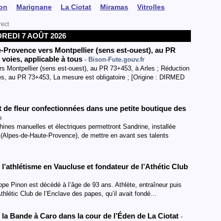
on
Marignane
La Ciotat
Miramas
Vitrolles
rect
REDI 7 AOÛT 2026
e-Provence vers Montpellier
(sens est-ouest
)
,
au PR
 voies
, applicable à tous
- Bison-Fute.gouv.fr
s Montpellier (sens est-ouest), au PR 73+453, à Arles ; Réduction
es, au PR 73+453, La mesure est obligatoire ; [Origine : DIRMED
 de fleur confectionnées dans une petite boutique des
m
hines manuelles et électriques permettront Sandrine, installée
(Alpes-de-Haute-Provence), de mettre en avant ses talents
 l’athlétisme en Vaucluse et fondateur de l’Athétic Club
ppe Pinon est décédé à l’âge de 93 ans. Athlète, entraîneur puis
l’Athlétic Club de l’Enclave des papes, qu’il avait fondé…
 la Bande à Caro dans la cour de l’Éden de La Ciotat
-