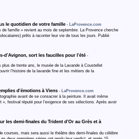
s le quotidien de votre famille
- LaProvence.com
es de famille » revient au mois de septembre. La Provence cherche
locataires) prêts à raconter leur vie de tous les jours. Publié
-d’Avignon, sort les faucilles pour l’été
-
 plus de trente ans, le musée de la Lavande à Coustellet
vrir l’histoire de la lavande fine et les métiers de la
remplies d’émotions à Viens
- LaProvence.com
tographie avant de se consacrer à la peinture. Il avait même
 », festival réputé pour l’exigence de ses sélections. Après avoir
ur les demi-finales du Trident d’Or au Grès et à
e courses, mais sera aussi le théâtre des demi-finales du célèbre
. Les deux premières séries ont rendu leur verdict, et après 15…