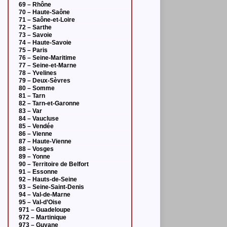
69 – Rhône
70 – Haute-Saône
71 – Saône-et-Loire
72 – Sarthe
73 – Savoie
74 – Haute-Savoie
75 – Paris
76 – Seine-Maritime
77 – Seine-et-Marne
78 – Yvelines
79 – Deux-Sèvres
80 – Somme
81 – Tarn
82 – Tarn-et-Garonne
83 – Var
84 – Vaucluse
85 – Vendée
86 – Vienne
87 – Haute-Vienne
88 – Vosges
89 – Yonne
90 – Territoire de Belfort
91 – Essonne
92 – Hauts-de-Seine
93 – Seine-Saint-Denis
94 – Val-de-Marne
95 – Val-d’Oise
971 – Guadeloupe
972 – Martinique
973 – Guyane