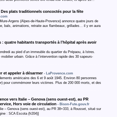
Des plats traditionnels concoctés pour la fête
e.com
a Mure-Argens (Alpes-de-Haute-Provence) annonce quatre jours de
e, bals, animations, retraite aux flambeaux, grillades… il y en aura
 : quatre habitants transportés à l’hôpital après avoir
vendredi au pied d’un immeuble du quartier du Prépaou, à Istres.
 mobilier urbain. Grâce à l’intervention rapide des 30 sapeurs-
r et appeler à désarmer
- LaProvence.com
dements américains des 6 et 9 août 1945. Environ 80 personnes
r) pour commémorer leurs victimes. Plus de 200 000 morts, et des
ence vers Italie – Genova
(sens ouest-est
)
,
au PR
service
,
Hors voie de circulation
- Bison-Fute.gouv.fr
alie – Genova (sens ouest-est), au PR 38+333, à Rousset, situé sur
igine : SCA Escota (fr204)]