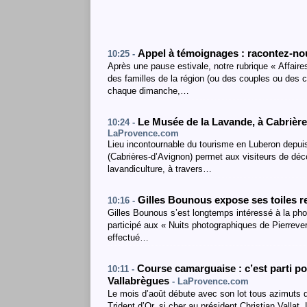
Appel à témoignages : racontez-nou
10:25 -
Après une pause estivale, notre rubrique « Affair
des familles de la région (ou des couples ou des co
chaque dimanche,…
Le Musée de la Lavande, à Cabrières
10:24 -
LaProvence.com
Lieu incontournable du tourisme en Luberon depuis
(Cabrières-d’Avignon) permet aux visiteurs de décou
lavandiculture, à travers…
Gilles Bounous expose ses toiles 
10:16 -
Gilles Bounous s’est longtemps intéressé à la pho
participé aux « Nuits photographiques de Pierrevert
effectué…
Course camarguaise : c’est parti po
10:11 -
Vallabrègues
- LaProvence.com
Le mois d’août débute avec son lot tous azimuts d
Trident d’Or, si cher au président Christian Vallat