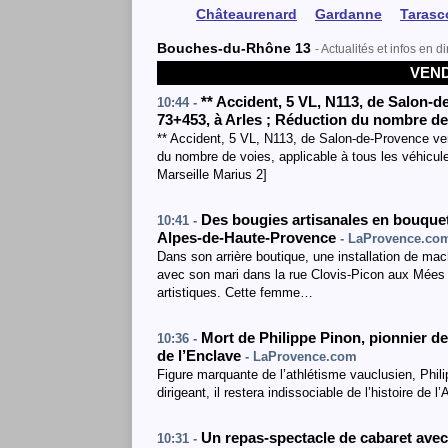
Châteaurenard
Gardanne
Tarasc
Bouches-du-Rhône 13
- Actualités et infos en di
VEND
**
Accident
, 5 VL
,
N113
, de Salon-d
10:44 -
73+453
,
à Arles
;
Réduction du nombre de
** Accident, 5 VL, N113, de Salon-de-Provence ver
du nombre de voies, applicable à tous les véhicul
Marseille Marius 2]
Des bougies artisanales en bouquet
10:41 -
Alpes-de-Haute-Provence
- LaProvence.co
Dans son arrière boutique, une installation de mac
avec son mari dans la rue Clovis-Picon aux Mées 
artistiques. Cette femme…
Mort de Philippe Pinon, pionnier de
10:36 -
de l’Enclave
- LaProvence.com
Figure marquante de l’athlétisme vauclusien, Phili
dirigeant, il restera indissociable de l’histoire de 
Un repas-spectacle de cabaret avec
10:31 -