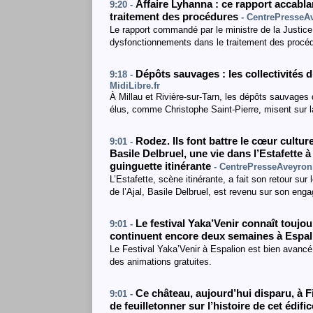
Affaire Lyhanna : ce rapport accabl
9:20 -
traitement des procédures
- CentrePresseAv
Le rapport commandé par le ministre de la Justice
dysfonctionnements dans le traitement des procé
Dépôts sauvages : les collectivités du
9:18 -
MidiLibre.fr
À Millau et Rivière-sur-Tarn, les dépôts sauvages 
élus, comme Christophe Saint-Pierre, misent sur la
Rodez. Ils font battre le cœur culture
9:01 -
Basile Delbruel, une vie dans l’Estafette 
guinguette itinérante
- CentrePresseAveyron.
L’Estafette, scène itinérante, a fait son retour sur
de l’Ajal, Basile Delbruel, est revenu sur son eng
Le festival Yaka’Venir connaît toujo
9:01 -
continuent encore deux semaines à Espa
Le Festival Yaka’Venir à Espalion est bien avancé 
des animations gratuites.
Ce château, aujourd’hui disparu, à F
9:01 -
de feuilletonner sur l’histoire de cet édifi