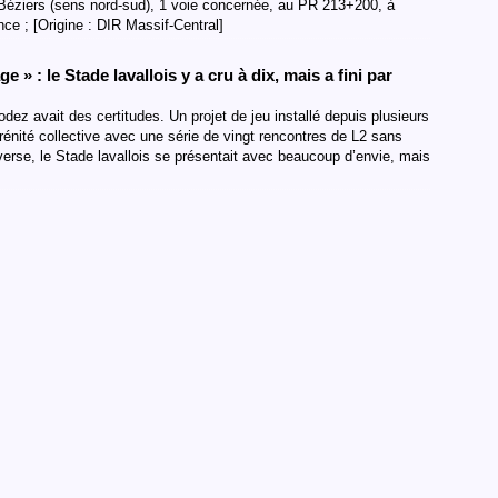
 Béziers (sens nord-sud), 1 voie concernée, au PR 213+200, à
nce ; [Origine : DIR Massif-Central]
 » : le Stade lavallois y a cru à dix, mais a fini par
dez avait des certitudes. Un projet de jeu installé depuis plusieurs
érénité collective avec une série de vingt rencontres de L2 sans
nverse, le Stade lavallois se présentait avec beaucoup d’envie, mais