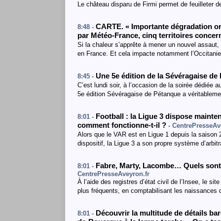
Le château disparu de Firmi permet de feuilleter 
CARTE. « Importante dégradation or
8:48 -
par Météo-France, cinq territoires conce
Si la chaleur s’apprête à mener un nouvel assaut, 
en France. Et cela impacte notamment l’Occitanie
Une 5e édition de la Sévéragaise de
8:45 -
C’est lundi soir, à l’occasion de la soirée dédiée
5e édition Sévéragaise de Pétanque a véritableme
Football : la Ligue 3 dispose mainte
8:01 -
comment fonctionne-t-il ?
- CentrePresseAv
Alors que le VAR est en Ligue 1 depuis la saison 2
dispositif, la Ligue 3 a son propre système d’arbit
Fabre, Marty, Lacombe… Quels sont 
8:01 -
CentrePresseAveyron.fr
À l’aide des registres d’état civil de l’Insee, le si
plus fréquents, en comptabilisant les naissances
Découvrir la multitude de détails ba
8:01 -