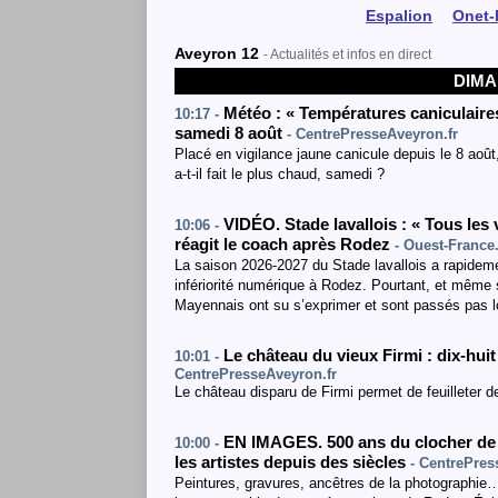
Espalion
Onet-
Aveyron 12
- Actualités et infos en direct
DIMA
Météo : « Températures caniculaires
10:17 -
samedi 8 août
- CentrePresseAveyron.fr
Placé en vigilance jaune canicule depuis le 8 aoû
a-t-il fait le plus chaud, samedi ?
VIDÉO. Stade lavallois : « Tous les 
10:06 -
réagit le coach après Rodez
- Ouest-France.
La saison 2026-2027 du Stade lavallois a rapidem
infériorité numérique à Rodez. Pourtant, et même s
Mayennais ont su s’exprimer et sont passés pas lo
Le château du vieux Firmi : dix-huit 
10:01 -
CentrePresseAveyron.fr
Le château disparu de Firmi permet de feuilleter 
EN IMAGES. 500 ans du clocher de l
10:00 -
les artistes depuis des siècles
- CentrePres
Peintures, gravures, ancêtres de la photographie…