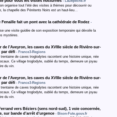
é pour vous les visites nocturnes
- LaDepeche.fr
on organise tout l’été des visites à thèmes pour découvrir ou
ue, la chapelle des Pénitents Noirs est un haut-lieu…
Fenaille fait un pont avec la cathédrale de Rodez
-
se une visite guidée de son exposition temporaire qui dévoile la
es mystères.
 de l’Aveyron, les caves du XVIIIe siècle de Rivière-sur-
i par défi
- France3-Regions
trentaine de caves troglodytes racontent une histoire unique, née
locaux. Ce village troglodyte, oublié du temps, demeure un joyau
ire du vin.
 de l’Aveyron, les caves du XVIIIe siècle de Rivière-sur-
i par défi
- France3-Regions
trentaine de caves troglodytes racontent une histoire unique, née
locaux. Ce village troglodyte, oublié du temps, demeure un joyau
ire du vin.
Ferrand vers Béziers
(sens nord-sud
)
,
1 voie concernée
,
e
, sur bande d’arrêt d’urgence
- Bison-Fute.gouv.fr