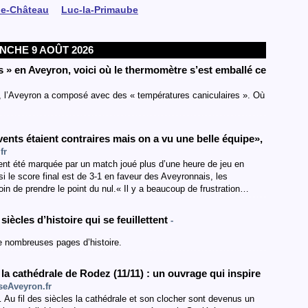
le-Château
Luc-la-Primaube
NCHE 9 AOÛT 2026
 » en Aveyron, voici où le thermomètre s’est emballé ce
t, l’Aveyron a composé avec des « températures caniculaires ». Où
vents étaient contraires mais on a vu une belle équipe»,
fr
ent été marquée par un match joué plus d’une heure de jeu en
i le score final est de 3-1 en faveur des Aveyronnais, les
in de prendre le point du nul.« Il y a beaucoup de frustration…
siècles d’histoire qui se feuillettent
-
de nombreuses pages d’histoire.
a cathédrale de Rodez (11/11) : un ouvrage qui inspire
seAveyron.fr
 Au fil des siècles la cathédrale et son clocher sont devenus un