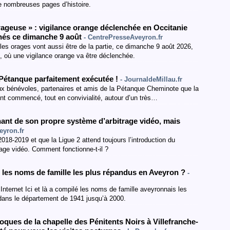
de nombreuses pages d’histoire.
ageuse » : vigilance orange déclenchée en Occitanie
rnés ce dimanche 9 août
- CentrePresseAveyron.fr
les orages vont aussi être de la partie, ce dimanche 9 août 2026,
, où une vigilance orange va être déclenchée.
 Pétanque parfaitement exécutée !
- JournaldeMillau.fr
 aux bénévoles, partenaires et amis de la Pétanque Cheminote que la
nt commencé, tout en convivialité, autour d’un très…
nant de son propre système d’arbitrage vidéo, mais
eyron.fr
018-2019 et que la Ligue 2 attend toujours l’introduction du
rage vidéo. Comment fonctionne-t-il ?
les noms de famille les plus répandus en Aveyron ?
-
te Internet Ici et là a compilé les noms de famille aveyronnais les
 dans le département de 1941 jusqu’à 2000.
roques de la chapelle des Pénitents Noirs à Villefranche-