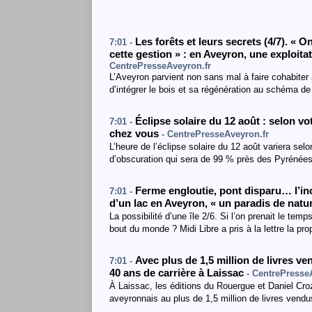
Les forêts et leurs secrets (4/7). « 
7:01 -
cette gestion » : en Aveyron, une exploitat
CentrePresseAveyron.fr
L’Aveyron parvient non sans mal à faire cohabiter ag
d’intégrer le bois et sa régénération au schéma de
Éclipse solaire du 12 août : selon vot
7:01 -
chez vous
- CentrePresseAveyron.fr
L’heure de l’éclipse solaire du 12 août variera s
d’obscuration qui sera de 99 % près des Pyrénées
Ferme engloutie, pont disparu… l’inc
7:01 -
d’un lac en Aveyron, « un paradis de natu
La possibilité d’une île 2/6. Si l’on prenait le tem
bout du monde ? Midi Libre a pris à la lettre la pr
Avec plus de 1,5 million de livres v
7:01 -
40 ans de carrière à Laissac
- CentrePresse
À Laissac, les éditions du Rouergue et Daniel Croz
aveyronnais au plus de 1,5 million de livres vend