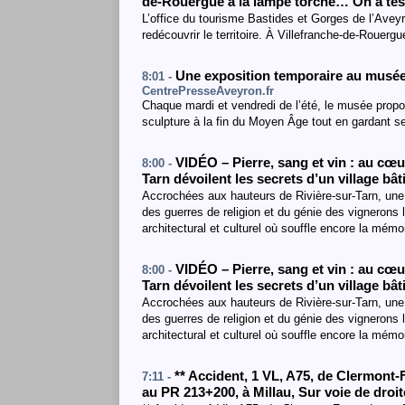
de-Rouergue à la lampe torche… On a test
L’office du tourisme Bastides et Gorges de l’Aveyr
redécouvrir le territoire. À Villefranche-de-Rouerg
Une exposition temporaire au musée 
8:01 -
CentrePresseAveyron.fr
Chaque mardi et vendredi de l’été, le musée propo
sculpture à la fin du Moyen Âge tout en gardant s
VIDÉO – Pierre, sang et vin : au cœur
8:00 -
Tarn dévoilent les secrets d’un village bât
Accrochées aux hauteurs de Rivière-sur-Tarn, une 
des guerres de religion et du génie des vignerons 
architectural et culturel où souffle encore la mémo
VIDÉO – Pierre, sang et vin : au cœur
8:00 -
Tarn dévoilent les secrets d’un village bât
Accrochées aux hauteurs de Rivière-sur-Tarn, une 
des guerres de religion et du génie des vignerons 
architectural et culturel où souffle encore la mémo
**
Accident
, 1 VL
,
A75
, de Clermont-
7:11 -
au PR 213+200
,
à Millau
,
Sur voie de droit