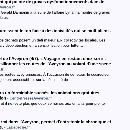
ant qui pointe de graves dysfonctionnements dans le
eyron.fr
 Gérald Darmanin à la suite de l’affaire Lyhanna montre de graves
dures.
rcissent le ton face à des incivilités qui se multiplient
-
de déchets posent un défi majeur aux collectivités locales. Les
 vidéoprotection et la sensibilisation pour lutter…
l de l’Aveyron (4/7). « Voyager en restant chez soi » :
à sillonner les routes de l’Aveyron au volant d’une scène
fr
 les routes aveyronnaises. À l’occasion de ce retour, le codirecteur
agement associatif, et sur la nécessité de…
urs un formidable succès, les animations gratuites
lion
- CentrePresseAveyron.fr
et il ne reste plus que deux semaines aux enfants pour profiter
irmi dans l’Aveyron, permet d’entretenir la chronique et
ce.
- LaDepeche.fr