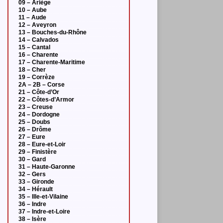
09 – Ariège
10 – Aube
11 – Aude
12 – Aveyron
13 – Bouches-du-Rhône
14 – Calvados
15 – Cantal
16 – Charente
17 – Charente-Maritime
18 – Cher
19 – Corrèze
2A – 2B – Corse
21 – Côte-d’Or
22 – Côtes-d’Armor
23 – Creuse
24 – Dordogne
25 – Doubs
26 – Drôme
27 – Eure
28 – Eure-et-Loir
29 – Finistère
30 – Gard
31 – Haute-Garonne
32 – Gers
33 – Gironde
34 – Hérault
35 – Ille-et-Vilaine
36 – Indre
37 – Indre-et-Loire
38 – Isère