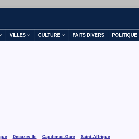
VILLES
CULTURE
FAITS DIVERS
POLITIQUE
rgue
Decazeville
Capdenac-Gare
Saint-Affrique