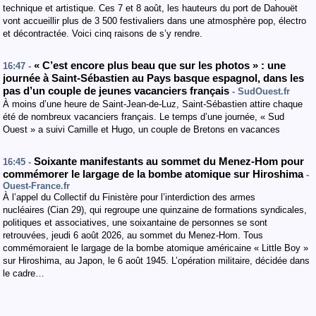
technique et artistique. Ces 7 et 8 août, les hauteurs du port de Dahouët
vont accueillir plus de 3 500 festivaliers dans une atmosphère pop, électro
et décontractée. Voici cinq raisons de s’y rendre.
« C’est encore plus beau que sur les photos » : une
16:47 -
journée à Saint-Sébastien au Pays basque espagnol, dans les
pas d’un couple de jeunes vacanciers français
- SudOuest.fr
À moins d’une heure de Saint-Jean-de-Luz, Saint-Sébastien attire chaque
été de nombreux vacanciers français. Le temps d’une journée, « Sud
Ouest » a suivi Camille et Hugo, un couple de Bretons en vacances
Soixante manifestants au sommet du Menez-Hom pour
16:45 -
commémorer le largage de la bombe atomique sur Hiroshima
-
Ouest-France.fr
À l’appel du Collectif du Finistère pour l’interdiction des armes
nucléaires (Cian 29), qui regroupe une quinzaine de formations syndicales,
politiques et associatives, une soixantaine de personnes se sont
retrouvées, jeudi 6 août 2026, au sommet du Menez-Hom. Tous
commémoraient le largage de la bombe atomique américaine « Little Boy »
sur Hiroshima, au Japon, le 6 août 1945. L’opération militaire, décidée dans
le cadre…