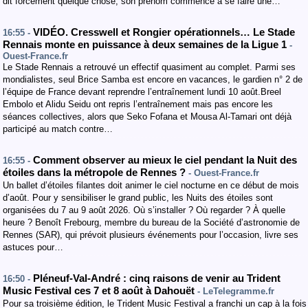
dit forcément quelque chose, son prénom commence à se faire une…
VIDÉO. Cresswell et Rongier opérationnels… Le Stade
16:55 -
Rennais monte en puissance à deux semaines de la Ligue 1
-
Ouest-France.fr
Le Stade Rennais a retrouvé un effectif quasiment au complet. Parmi ses
mondialistes, seul Brice Samba est encore en vacances, le gardien n° 2 de
l’équipe de France devant reprendre l’entraînement lundi 10 août.Breel
Embolo et Alidu Seidu ont repris l’entraînement mais pas encore les
séances collectives, alors que Seko Fofana et Mousa Al-Tamari ont déjà
participé au match contre…
Comment observer au mieux le ciel pendant la Nuit des
16:55 -
étoiles dans la métropole de Rennes ?
- Ouest-France.fr
Un ballet d’étoiles filantes doit animer le ciel nocturne en ce début de mois
d’août. Pour y sensibiliser le grand public, les Nuits des étoiles sont
organisées du 7 au 9 août 2026. Où s’installer ? Où regarder ? À quelle
heure ? Benoît Frebourg, membre du bureau de la Société d’astronomie de
Rennes (SAR), qui prévoit plusieurs événements pour l’occasion, livre ses
astuces pour…
Pléneuf-Val-André : cinq raisons de venir au Trident
16:50 -
Music Festival ces 7 et 8 août à Dahouët
- LeTelegramme.fr
Pour sa troisième édition, le Trident Music Festival a franchi un cap à la fois