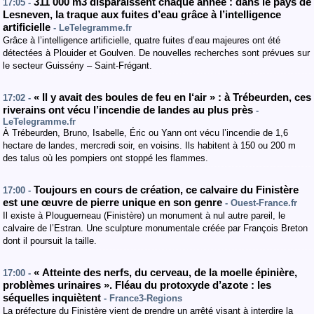
311 000 m3 disparaissent chaque année : dans le pays de
17:05 -
Lesneven, la traque aux fuites d’eau grâce à l’intelligence
artificielle
- LeTelegramme.fr
Grâce à l’intelligence artificielle, quatre fuites d’eau majeures ont été
détectées à Plouider et Goulven. De nouvelles recherches sont prévues sur
le secteur Guissény – Saint-Frégant.
« Il y avait des boules de feu en l‘air » : à Trébeurden, ces
17:02 -
riverains ont vécu l’incendie de landes au plus près
-
LeTelegramme.fr
À Trébeurden, Bruno, Isabelle, Éric ou Yann ont vécu l’incendie de 1,6
hectare de landes, mercredi soir, en voisins. Ils habitent à 150 ou 200 m
des talus où les pompiers ont stoppé les flammes.
Toujours en cours de création, ce calvaire du Finistère
17:00 -
est une œuvre de pierre unique en son genre
- Ouest-France.fr
Il existe à Plouguerneau (Finistère) un monument à nul autre pareil, le
calvaire de l’Estran. Une sculpture monumentale créée par François Breton
dont il poursuit la taille.
« Atteinte des nerfs, du cerveau, de la moelle épinière,
17:00 -
problèmes urinaires ». Fléau du protoxyde d’azote : les
séquelles inquiètent
- France3-Regions
La préfecture du Finistère vient de prendre un arrêté visant à interdire la