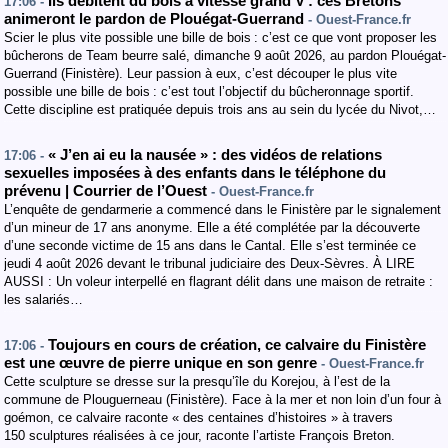
Ils débitent du bois à vitesse grand V : ces Bretons
17:06 -
animeront le pardon de Plouégat-Guerrand
- Ouest-France.fr
Scier le plus vite possible une bille de bois : c’est ce que vont proposer les
bûcherons de Team beurre salé, dimanche 9 août 2026, au pardon Plouégat-
Guerrand (Finistère). Leur passion à eux, c’est découper le plus vite
possible une bille de bois : c’est tout l’objectif du bûcheronnage sportif.
Cette discipline est pratiquée depuis trois ans au sein du lycée du Nivot,…
« J’en ai eu la nausée » : des vidéos de relations
17:06 -
sexuelles imposées à des enfants dans le téléphone du
prévenu | Courrier de l’Ouest
- Ouest-France.fr
L’enquête de gendarmerie a commencé dans le Finistère par le signalement
d’un mineur de 17 ans anonyme. Elle a été complétée par la découverte
d’une seconde victime de 15 ans dans le Cantal. Elle s’est terminée ce
jeudi 4 août 2026 devant le tribunal judiciaire des Deux-Sèvres. À LIRE
AUSSI : Un voleur interpellé en flagrant délit dans une maison de retraite :
les salariés…
Toujours en cours de création, ce calvaire du Finistère
17:06 -
est une œuvre de pierre unique en son genre
- Ouest-France.fr
Cette sculpture se dresse sur la presqu’île du Korejou, à l’est de la
commune de Plouguerneau (Finistère). Face à la mer et non loin d’un four à
goémon, ce calvaire raconte « des centaines d’histoires » à travers
150 sculptures réalisées à ce jour, raconte l’artiste François Breton.