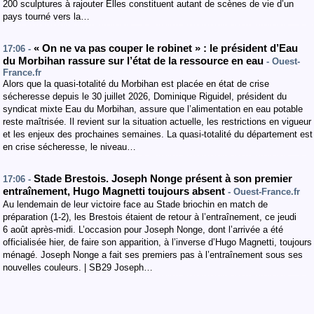
200 sculptures à rajouter Elles constituent autant de scènes de vie d’un
pays tourné vers la…
« On ne va pas couper le robinet » : le président d’Eau
17:06 -
du Morbihan rassure sur l’état de la ressource en eau
- Ouest-
France.fr
Alors que la quasi-totalité du Morbihan est placée en état de crise
sécheresse depuis le 30 juillet 2026, Dominique Riguidel, président du
syndicat mixte Eau du Morbihan, assure que l’alimentation en eau potable
reste maîtrisée. Il revient sur la situation actuelle, les restrictions en vigueur
et les enjeux des prochaines semaines. La quasi-totalité du département est
en crise sécheresse, le niveau…
Stade Brestois. Joseph Nonge présent à son premier
17:06 -
entraînement, Hugo Magnetti toujours absent
- Ouest-France.fr
Au lendemain de leur victoire face au Stade briochin en match de
préparation (1-2), les Brestois étaient de retour à l’entraînement, ce jeudi
6 août après-midi. L’occasion pour Joseph Nonge, dont l’arrivée a été
officialisée hier, de faire son apparition, à l’inverse d’Hugo Magnetti, toujours
ménagé. Joseph Nonge a fait ses premiers pas à l’entraînement sous ses
nouvelles couleurs. | SB29 Joseph…