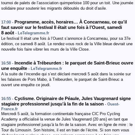
tournoi de palets de l’association quimperloise 100 pour un toit. Une journée
solidaire pour soutenir les migrants déboutés du droit d’asile.
Programme, accès, horaires… À Concarneau, ce qu’il
17:00 -
faut savoir sur le festival Il était une fois à l’Ouest, samedi
8 août
- LeTelegramme.fr
Le festival Il était une fois à l’Ouest s’annonce à Concarneau, pour sa 37e
édition, ce samedi 8 août. Le rendez-vous rock de la Ville bleue devrait une
nouvelle fois faire vibrer les murs de la Ville Close.
Incendie à Trébeurden : le parquet de Saint-Brieuc ouvre
16:58 -
une enquête
- LeTelegramme.fr
A la suite de l’incendie qui s’est déclaré mercredi 5 août dans la soirée sur
les falaises de Pors Mabo, à Trébeurden, le parquet de Saint-Brieuc a
ouvert une enquête ce jeudi.
Cyclisme. Originaire de Péaule, Jules Vaugrenard signe
16:55 -
stagiaire professionnel jusqu’à la fin de la saison
- Ouest-
France.fr
Mercredi 5 août, la formation continentale française CIC Pro Cycling
Academy a officialisé la venue de Jules Vaugrenard (20 ans) en tant que
stagiaire professionnel jusqu’à la fin de la saison. Avec en ligne de mire : le
Tour du Limousin. Son histoire, il est en train de l’écrire. Si son nom vous