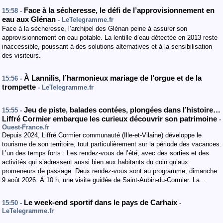
Face à la sécheresse, le défi de l’approvisionnement en
15:58 -
eau aux Glénan
- LeTelegramme.fr
Face à la sécheresse, l’archipel des Glénan peine à assurer son
approvisionnement en eau potable. La lentille d’eau détectée en 2013 reste
inaccessible, poussant à des solutions alternatives et à la sensibilisation
des visiteurs.
À Lannilis, l’harmonieux mariage de l’orgue et de la
15:56 -
trompette
- LeTelegramme.fr
Jeu de piste, balades contées, plongées dans l’histoire…
15:55 -
Liffré Cormier embarque les curieux découvrir son patrimoine
-
Ouest-France.fr
Depuis 2024, Liffré Cormier communauté (Ille-et-Vilaine) développe le
tourisme de son territoire, tout particulièrement sur la période des vacances.
L’un des temps forts : Les rendez-vous de l’été, avec des sorties et des
activités qui s’adressent aussi bien aux habitants du coin qu’aux
promeneurs de passage. Deux rendez-vous sont au programme, dimanche
9 août 2026. À 10 h, une visite guidée de Saint-Aubin-du-Cormier. La…
Le week-end sportif dans le pays de Carhaix
15:50 -
-
LeTelegramme.fr