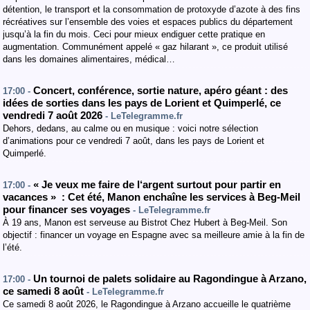
détention, le transport et la consommation de protoxyde d’azote à des fins
récréatives sur l’ensemble des voies et espaces publics du département
jusqu’à la fin du mois. Ceci pour mieux endiguer cette pratique en
augmentation. Communément appelé « gaz hilarant », ce produit utilisé
dans les domaines alimentaires, médical…
Concert, conférence, sortie nature, apéro géant : des
17:00 -
idées de sorties dans les pays de Lorient et Quimperlé, ce
vendredi 7 août 2026
- LeTelegramme.fr
Dehors, dedans, au calme ou en musique : voici notre sélection
d’animations pour ce vendredi 7 août, dans les pays de Lorient et
Quimperlé.
« Je veux me faire de l‘argent surtout pour partir en
17:00 -
vacances » : Cet été, Manon enchaîne les services à Beg-Meil
pour financer ses voyages
- LeTelegramme.fr
À 19 ans, Manon est serveuse au Bistrot Chez Hubert à Beg-Meil. Son
objectif : financer un voyage en Espagne avec sa meilleure amie à la fin de
l’été.
Un tournoi de palets solidaire au Ragondingue à Arzano,
17:00 -
ce samedi 8 août
- LeTelegramme.fr
Ce samedi 8 août 2026, le Ragondingue à Arzano accueille le quatrième