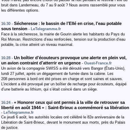
bruit dans Landerneau, du 7 au 9 août ? Nous avons rassemblé pour vous
les différentes options.
Sécheresse : le bassin de l’Ellé en crise, l’eau potable
16:30 -
sous tension
- LeTelegramme.fr
Face à la sécheresse, la mairie de Gourin alerte les habitants du Pays du
Roi Morvan. Restrictions d’eau renforcées, tension sur la production d’eau
potable, la crise atteint un niveau maximal.
Un boîtier d’écouteurs provoque une alerte en plein vol,
16:28 -
un avion contraint d’atterrir en urgence
- Ouest-France.fr
Un avion de la compagnie SWISS a été dérouté vers Bangor (États-Unis),
lundi 27 juillet, après un dégagement de fumée dans la cabine. Les
208 personnes à bord ont été prises en charge et sont saines et sauves.
L’incident a été provoqué par un boîtier de recharge pour écouteurs, équipé
d’une batterie au lithium, qui s’était coincé dans un siège.
« Honorer ceux qui ont permis à la ville de retrouver sa
16:24 -
liberté en août 1944 » : Saint-Brieuc a commémoré sa libération
- LeTelegramme.fr
Ce jeudi 6 août, les autorités locales ont célébré le 82e anniversaire de la
Libération de Saint-Brieuc, devant le monument aux morts, près du Palais
de justice.