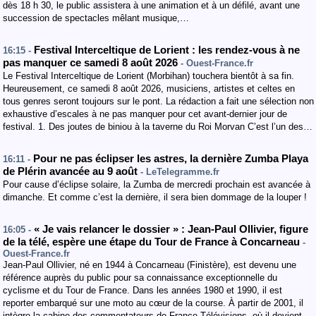
dès 18 h 30, le public assistera à une animation et à un défilé, avant une
succession de spectacles mêlant musique,…
Festival Interceltique de Lorient : les rendez-vous à ne
16:15 -
pas manquer ce samedi 8 août 2026
- Ouest-France.fr
Le Festival Interceltique de Lorient (Morbihan) touchera bientôt à sa fin.
Heureusement, ce samedi 8 août 2026, musiciens, artistes et celtes en
tous genres seront toujours sur le pont. La rédaction a fait une sélection non
exhaustive d’escales à ne pas manquer pour cet avant-dernier jour de
festival. 1. Des joutes de biniou à la taverne du Roi Morvan C’est l’un des…
Pour ne pas éclipser les astres, la dernière Zumba Playa
16:11 -
de Plérin avancée au 9 août
- LeTelegramme.fr
Pour cause d’éclipse solaire, la Zumba de mercredi prochain est avancée à
dimanche. Et comme c’est la dernière, il sera bien dommage de la louper !
« Je vais relancer le dossier » : Jean-Paul Ollivier, figure
16:05 -
de la télé, espère une étape du Tour de France à Concarneau
-
Ouest-France.fr
Jean-Paul Ollivier, né en 1944 à Concarneau (Finistère), est devenu une
référence auprès du public pour sa connaissance exceptionnelle du
cyclisme et du Tour de France. Dans les années 1980 et 1990, il est
reporter embarqué sur une moto au cœur de la course. À partir de 2001, il
intègre la cabine des commentateurs de France Télévisions, où il devient