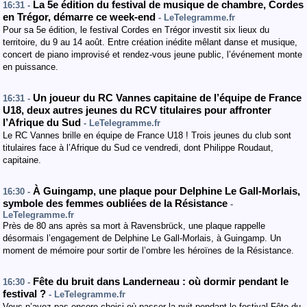
La 5e édition du festival de musique de chambre, Cordes
16:31 -
en Trégor, démarre ce week-end
- LeTelegramme.fr
Pour sa 5e édition, le festival Cordes en Trégor investit six lieux du
territoire, du 9 au 14 août. Entre création inédite mêlant danse et musique,
concert de piano improvisé et rendez-vous jeune public, l’événement monte
en puissance.
Un joueur du RC Vannes capitaine de l’équipe de France
16:31 -
U18, deux autres jeunes du RCV titulaires pour affronter
l’Afrique du Sud
- LeTelegramme.fr
Le RC Vannes brille en équipe de France U18 ! Trois jeunes du club sont
titulaires face à l’Afrique du Sud ce vendredi, dont Philippe Roudaut,
capitaine.
À Guingamp, une plaque pour Delphine Le Gall-Morlais,
16:30 -
symbole des femmes oubliées de la Résistance
-
LeTelegramme.fr
Près de 80 ans après sa mort à Ravensbrück, une plaque rappelle
désormais l’engagement de Delphine Le Gall-Morlais, à Guingamp. Un
moment de mémoire pour sortir de l’ombre les héroïnes de la Résistance.
Fête du bruit dans Landerneau : où dormir pendant le
16:30 -
festival ?
- LeTelegramme.fr
Vous n’avez pas encore choisi où passer la nuit pendant le festival Fête du