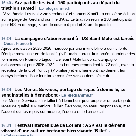
Arz paddle festival : 150 participants au départ du
16:40 -
triathlon samedi
- LeTelegramme.fr
L’Arz Paddle Festival vivra vendredi 7 et samedi 8 août sa deuxième édition
sur la plage de Keroland sur l’île d’Arz. Le triathlon réunira 150 participants
pour 500 m de nage, 5 km de course à pied et 3 km de paddle.
La campagne d’abonnement à l’US Saint-Malo est lancée
16:34 -
- Ouest-France.fr
Après une saison 2025-2026 marquée par une invincibilité à domicile de
l’équipe masculine en National 1 (N1), mais surtout la montée historique des
féminines en Première Ligue, l’US Saint-Malo lance sa campagne
d’abonnement pour 2026-2027. Les hommes reprendront le 22 août, avec la
réception de la GSI Pontivy (Morbihan) et enchaîneront rapidement les
derbys bretons. Pour leur toute première saison dans l’élite du…
Les Menus Services, portage de repas à domicile, se
16:34 -
sont installés à Hennebont
- LeTelegramme.fr
Les Menus Services s’installent à Hennebont pour proposer un portage de
repas de qualité aux seniors. Julien Delzoppo, nouveau responsable, met
l’accent sur les repas sur mesure, l’écoute et le lien social.
Festival Interceltique de Lorient : ASK est le démenti
16:34 -
vibrant d’une culture bretonne bien vivante [Billet]
-
LeTelegramme.fr