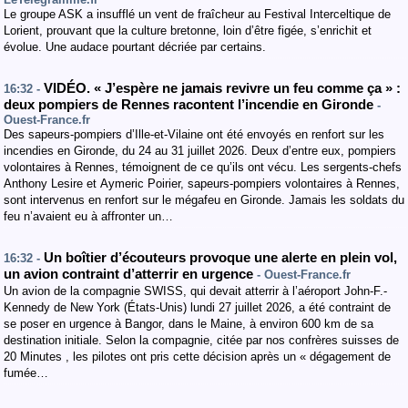
Le groupe ASK a insufflé un vent de fraîcheur au Festival Interceltique de
Lorient, prouvant que la culture bretonne, loin d’être figée, s’enrichit et
évolue. Une audace pourtant décriée par certains.
VIDÉO. « J’espère ne jamais revivre un feu comme ça » :
16:32 -
deux pompiers de Rennes racontent l’incendie en Gironde
-
Ouest-France.fr
Des sapeurs-pompiers d’Ille-et-Vilaine ont été envoyés en renfort sur les
incendies en Gironde, du 24 au 31 juillet 2026. Deux d’entre eux, pompiers
volontaires à Rennes, témoignent de ce qu’ils ont vécu. Les sergents-chefs
Anthony Lesire et Aymeric Poirier, sapeurs-pompiers volontaires à Rennes,
sont intervenus en renfort sur le mégafeu en Gironde. Jamais les soldats du
feu n’avaient eu à affronter un…
Un boîtier d’écouteurs provoque une alerte en plein vol,
16:32 -
un avion contraint d’atterrir en urgence
- Ouest-France.fr
Un avion de la compagnie SWISS, qui devait atterrir à l’aéroport John-F.-
Kennedy de New York (États-Unis) lundi 27 juillet 2026, a été contraint de
se poser en urgence à Bangor, dans le Maine, à environ 600 km de sa
destination initiale. Selon la compagnie, citée par nos confrères suisses de
20 Minutes , les pilotes ont pris cette décision après un « dégagement de
fumée…