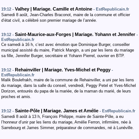
Valhey | Mariage. Camille et Antoine
19:12 -
- EstRepublicain.fr
Samedi 8 août, Jean-Charles Braconot, maire de la commune et officier
d’état civil, a célébré son premier mariage de l’année.
Saint-Maurice-aux-Forges | Mariage. Yohann et Jennifer
19:12 -
-
EstRepublicain.fr
Ce samedi à 16 h, c’est avec émotion que Dominique Burger, conseiller
municipal assisté du maire, Patrick Mangin, a uni par les liens du mariage
sa fille, Jennifer Burger, secrétaire et Yohann Pierrel, ouvrier en BTP.
Rehainviller | Mariage. Yves-Michel et Peggy
19:12 -
-
EstRepublicain.fr
Malik Boulefrakh, maire de la commune de Rehainviller, a uni par les liens
du mariage, dans la salle du conseil, vendredi, Peggy Petel et Yves-Michel
Dorizon, entourés du papa de la mariée, de la maman du marié, de leurs
proches et amis.
Sainte-Pôle | Mariage. James et Amélie
19:12 -
- EstRepublicain.fr
Samedi 8 août à 13 h, François Philippe, maire de Sainte-Pôle, a eu
l’honneur d’unir par les liens du mariage, Amélie Ferron, infirmière, née à
Sarrebourg et James Simmer, préparateur de commandes, né à Lunéville.