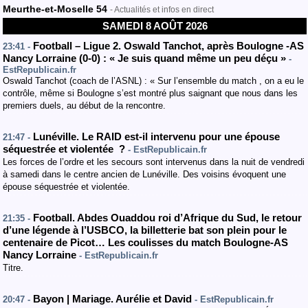
Meurthe-et-Moselle 54
- Actualités et infos en direct
SAMEDI 8 AOÛT 2026
Football – Ligue 2. Oswald Tanchot, après Boulogne -AS
23:41 -
Nancy Lorraine (0-0) : « Je suis quand même un peu déçu »
-
EstRepublicain.fr
Oswald Tanchot (coach de l’ASNL) : « Sur l’ensemble du match , on a eu le
contrôle, même si Boulogne s’est montré plus saignant que nous dans les
premiers duels, au début de la rencontre.
Lunéville. Le RAID est-il intervenu pour une épouse
21:47 -
séquestrée et violentée ?
- EstRepublicain.fr
Les forces de l’ordre et les secours sont intervenus dans la nuit de vendredi
à samedi dans le centre ancien de Lunéville. Des voisins évoquent une
épouse séquestrée et violentée.
Football. Abdes Ouaddou roi d’Afrique du Sud, le retour
21:35 -
d’une légende à l’USBCO, la billetterie bat son plein pour le
centenaire de Picot… Les coulisses du match Boulogne-AS
Nancy Lorraine
- EstRepublicain.fr
Titre.
Bayon | Mariage. Aurélie et David
20:47 -
- EstRepublicain.fr