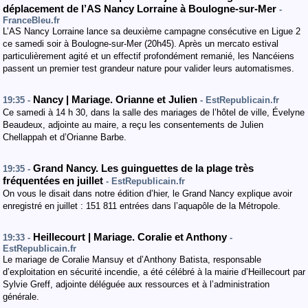
déplacement de l’AS Nancy Lorraine à Boulogne-sur-Mer
-
FranceBleu.fr
L’AS Nancy Lorraine lance sa deuxième campagne consécutive en Ligue 2
ce samedi soir à Boulogne-sur-Mer (20h45). Après un mercato estival
particulièrement agité et un effectif profondément remanié, les Nancéiens
passent un premier test grandeur nature pour valider leurs automatismes.
Nancy | Mariage. Orianne et Julien
19:35 -
- EstRepublicain.fr
Ce samedi à 14 h 30, dans la salle des mariages de l’hôtel de ville, Évelyne
Beaudeux, adjointe au maire, a reçu les consentements de Julien
Chellappah et d’Orianne Barbe.
Grand Nancy. Les guinguettes de la plage très
19:35 -
fréquentées en juillet
- EstRepublicain.fr
On vous le disait dans notre édition d’hier, le Grand Nancy explique avoir
enregistré en juillet : 151 811 entrées dans l’aquapôle de la Métropole.
Heillecourt | Mariage. Coralie et Anthony
19:33 -
-
EstRepublicain.fr
Le mariage de Coralie Mansuy et d’Anthony Batista, responsable
d’exploitation en sécurité incendie, a été célébré à la mairie d’Heillecourt par
Sylvie Greff, adjointe déléguée aux ressources et à l’administration
générale.