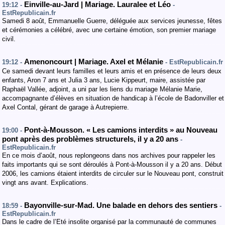
Einville-au-Jard | Mariage. Lauralee et Léo
19:12 -
-
EstRepublicain.fr
Samedi 8 août, Emmanuelle Guerre, déléguée aux services jeunesse, fêtes
et cérémonies a célébré, avec une certaine émotion, son premier mariage
civil.
Amenoncourt | Mariage. Axel et Mélanie
19:12 -
- EstRepublicain.fr
Ce samedi devant leurs familles et leurs amis et en présence de leurs deux
enfants, Aron 7 ans et Julia 3 ans, Lucie Kippeurt, maire, assistée par
Raphaël Vallée, adjoint, a uni par les liens du mariage Mélanie Marie,
accompagnante d’élèves en situation de handicap à l’école de Badonviller et
Axel Contal, gérant de garage à Autrepierre.
Pont-à-Mousson. « Les camions interdits » au Nouveau
19:00 -
pont après des problèmes structurels, il y a 20 ans
-
EstRepublicain.fr
En ce mois d’août, nous replongeons dans nos archives pour rappeler les
faits importants qui se sont déroulés à Pont-à-Mousson il y a 20 ans. Début
2006, les camions étaient interdits de circuler sur le Nouveau pont, construit
vingt ans avant. Explications.
Bayonville-sur-Mad. Une balade en dehors des sentiers
18:59 -
-
EstRepublicain.fr
Dans le cadre de l’Eté insolite organisé par la communauté de communes