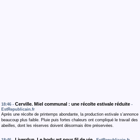
Cerville. Miel communal : une récolte estivale réduite
18:46 -
-
EstRepublicain.fr
Après une récolte de printemps abondante, la production estivale s’annonce
beaucoup plus faible. Pluie puis fortes chaleurs ont compliqué le travail des
abeilles, dont les réserves doivent désormais être préservées.
Liverdun. Le body art pour fil de vie
18:46 -
- EstRepublicain.fr