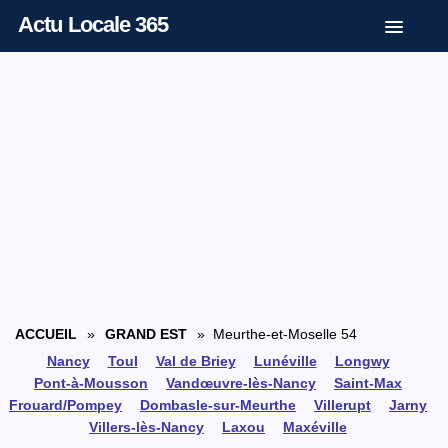
Actu Locale 365
ACCUEIL
»
GRAND EST
» Meurthe-et-Moselle 54
Nancy
Toul
Val de Briey
Lunéville
Longwy
Pont-à-Mousson
Vandœuvre-lès-Nancy
Saint-Max
Frouard/Pompey
Dombasle-sur-Meurthe
Villerupt
Jarny
Villers-lès-Nancy
Laxou
Maxéville