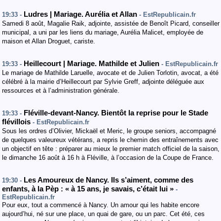
Ludres | Mariage. Aurélia et Allan
19:33 -
- EstRepublicain.fr
Samedi 8 août, Magalie Raik, adjointe, assistée de Benoît Picard, conseiller
municipal, a uni par les liens du mariage, Aurélia Malicet, employée de
maison et Allan Droguet, cariste.
Heillecourt | Mariage. Mathilde et Julien
19:33 -
- EstRepublicain.fr
Le mariage de Mathilde Laruelle, avocate et de Julien Torlotin, avocat, a été
célébré à la mairie d’Heillecourt par Sylvie Greff, adjointe déléguée aux
ressources et à l’administration générale.
Fléville-devant-Nancy. Bientôt la reprise pour le Stade
19:33 -
flévillois
- EstRepublicain.fr
Sous les ordres d’Olivier, Mickaël et Meric, le groupe seniors, accompagné
de quelques valeureux vétérans, a repris le chemin des entraînements avec
un objectif en tête : préparer au mieux le premier match officiel de la saison,
le dimanche 16 août à 16 h à Fléville, à l’occasion de la Coupe de France.
Les Amoureux de Nancy. Ils s’aiment, comme des
19:30 -
enfants, à la Pèp : « à 15 ans, je savais, c’était lui »
-
EstRepublicain.fr
Pour eux, tout a commencé à Nancy. Un amour qui les habite encore
aujourd’hui, né sur une place, un quai de gare, ou un parc. Cet été, ces