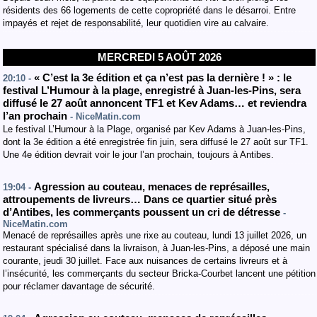
résidents des 66 logements de cette copropriété dans le désarroi. Entre
impayés et rejet de responsabilité, leur quotidien vire au calvaire.
MERCREDI 5 AOÛT 2026
« C’est la 3e édition et ça n’est pas la dernière ! » : le
20:10 -
festival L’Humour à la plage, enregistré à Juan-les-Pins, sera
diffusé le 27 août annoncent TF1 et Kev Adams… et reviendra
l’an prochain
- NiceMatin.com
Le festival L’Humour à la Plage, organisé par Kev Adams à Juan-les-Pins,
dont la 3e édition a été enregistrée fin juin, sera diffusé le 27 août sur TF1.
Une 4e édition devrait voir le jour l’an prochain, toujours à Antibes.
Agression au couteau, menaces de représailles,
19:04 -
attroupements de livreurs… Dans ce quartier situé près
d’Antibes, les commerçants poussent un cri de détresse
-
NiceMatin.com
Menacé de représailles après une rixe au couteau, lundi 13 juillet 2026, un
restaurant spécialisé dans la livraison, à Juan-les-Pins, a déposé une main
courante, jeudi 30 juillet. Face aux nuisances de certains livreurs et à
l’insécurité, les commerçants du secteur Bricka-Courbet lancent une pétition
pour réclamer davantage de sécurité.