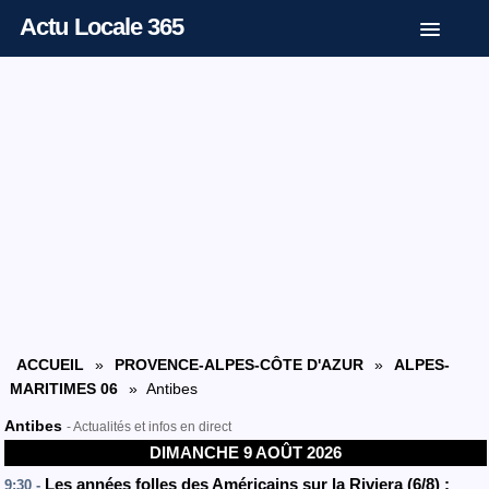
Actu Locale 365
ACCUEIL
»
PROVENCE-ALPES-CÔTE D'AZUR
»
ALPES-
MARITIMES 06
» Antibes
Antibes
- Actualités et infos en direct
DIMANCHE 9 AOÛT 2026
Les années folles des Américains sur la Riviera (6/8) :
9:30 -