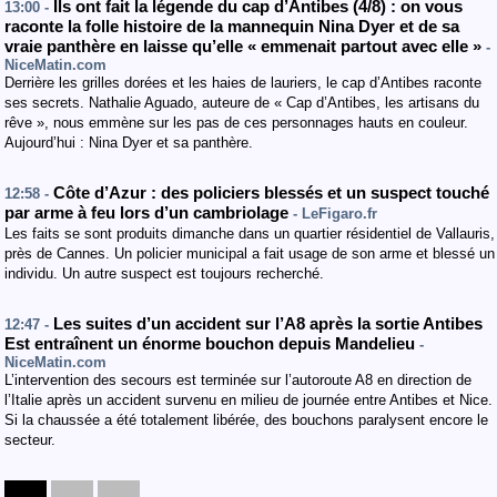
Ils ont fait la légende du cap d’Antibes (4/8) : on vous
13:00 -
raconte la folle histoire de la mannequin Nina Dyer et de sa
vraie panthère en laisse qu’elle « emmenait partout avec elle »
-
NiceMatin.com
Derrière les grilles dorées et les haies de lauriers, le cap d’Antibes raconte
ses secrets. Nathalie Aguado, auteure de « Cap d’Antibes, les artisans du
rêve », nous emmène sur les pas de ces personnages hauts en couleur.
Aujourd’hui : Nina Dyer et sa panthère.
Côte d’Azur : des policiers blessés et un suspect touché
12:58 -
par arme à feu lors d’un cambriolage
- LeFigaro.fr
Les faits se sont produits dimanche dans un quartier résidentiel de Vallauris,
près de Cannes. Un policier municipal a fait usage de son arme et blessé un
individu. Un autre suspect est toujours recherché.
Les suites d’un accident sur l’A8 après la sortie Antibes
12:47 -
Est entraînent un énorme bouchon depuis Mandelieu
-
NiceMatin.com
L’intervention des secours est terminée sur l’autoroute A8 en direction de
l’Italie après un accident survenu en milieu de journée entre Antibes et Nice.
Si la chaussée a été totalement libérée, des bouchons paralysent encore le
secteur.