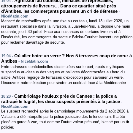
Agression au couteau, menaces de représailles,
19:04 -
attroupements de livreurs… Dans ce quartier situé près
d’Antibes, les commerçants poussent un cri de détresse
-
NiceMatin.com
Menacé de représailles après une rixe au couteau, lundi 13 juillet 2026, un
restaurant spécialisé dans la livraison, à Juan-les-Pins, a déposé une main
courante, jeudi 30 juillet. Face aux nuisances de certains livreurs et à
l’insécurité, les commerçants du secteur Bricka-Courbet lancent une pétition
pour réclamer davantage de sécurité.
Où aller boire un verre ? Nos 5 terrasses coup de cœur à
19:04 -
Antibes
- NiceMatin.com
Entre adresses confidentielles dissimulées sur le port, spots mythiques
suspendus au-dessus des vagues et paillotes décontractées au bord du
sable, Antibes regorge de terrasses d’exception pour savourer un verre.
Découvrez notre sélection pour siroter un cocktail face à la Méditerranée.
Cambriolage houleux près de Cannes : la police a
18:20 -
rattrapé le fugitif, les deux suspects présentés à la justice
-
NiceMatin.com
Le suspect recherché après le cambriolage mouvementé du 2 août 2026 à
Vallauris a été interpellé par la police judiciaire dès le lendemain. Il a été
placé en garde à vue, tout comme l’autre voleur présumé, blessé par un tir
policier.