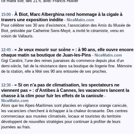
ce mardi soir, dès 21 h, avec Francis Huster
À Biot, Marc Alberghina rend hommage à la cigale à
15:00 -
travers une exposition inédite
- NiceMatin.com
Pour célébrer ses 30 ans d’existence, l’association des Amis du Musée de
Biot, présidée par Catherine Sens-Meyé, a invité le céramiste, venu en
voisin de Vallauris.
« Je veux mourir sur scène » : à 90 ans, elle ouvre encore
12:45 -
chaque matin sa boutique de Juan-les-Pins
- NiceMatin.com
Gigi Caratini, l’une des reines juanaises du commerce depuis plus d’un
demi-siècle, fait de la résistance dans sa boutique de lingerie fine. Mémoire
de la station, elle a fêté ses 90 ans entourée de ses proches.
« Si on n’a pas de climatisation, les spectateurs ne
12:30 -
viennent pas » : d’Antibes à Cannes, les vacanciers lancent la
chasse à la clim pour fuir les effets de la canicule
-
NiceMatin.com
Alors que les Alpes-Maritimes sont placées en vigilance orange canicule,
les vacanciers cherchent à échapper à la chaleur écrasante. Des centres
commerciaux aux musées climatisés, locaux et touristes du territoire
développent de nouvelles stratégies pour continuer à profiter de leurs
journées au frais.