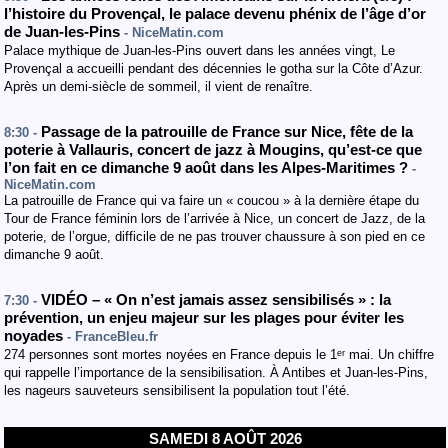
l’histoire du Provençal, le palace devenu phénix de l’âge d’or
de Juan-les-Pins
- NiceMatin.com
Palace mythique de Juan-les-Pins ouvert dans les années vingt, Le
Provençal a accueilli pendant des décennies le gotha sur la Côte d’Azur.
Après un demi-siècle de sommeil, il vient de renaître.
Passage de la patrouille de France sur Nice, fête de la
8:30 -
poterie à Vallauris, concert de jazz à Mougins, qu’est-ce que
l’on fait en ce dimanche 9 août dans les Alpes-Maritimes ?
-
NiceMatin.com
La patrouille de France qui va faire un « coucou » à la dernière étape du
Tour de France féminin lors de l’arrivée à Nice, un concert de Jazz, de la
poterie, de l’orgue, difficile de ne pas trouver chaussure à son pied en ce
dimanche 9 août.
VIDÉO – « On n’est jamais assez sensibilisés » : la
7:30 -
prévention, un enjeu majeur sur les plages pour éviter les
noyades
- FranceBleu.fr
274 personnes sont mortes noyées en France depuis le 1ᵉʳ mai. Un chiffre
qui rappelle l’importance de la sensibilisation. À Antibes et Juan-les-Pins,
les nageurs sauveteurs sensibilisent la population tout l’été.
SAMEDI 8 AOÛT 2026