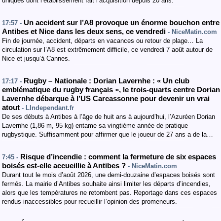
uniques dont l’établissement fait l’acquisition depuis 20 ans.
Un accident sur l’A8 provoque un énorme bouchon entre
17:57 -
Antibes et Nice dans les deux sens, ce vendredi
- NiceMatin.com
Fin de journée, accident, départs en vacances ou retour de plage… La
circulation sur l’A8 est extrêmement difficile, ce vendredi 7 août autour de
Nice et jusqu’à Cannes.
Rugby – Nationale : Dorian Lavernhe : « Un club
17:17 -
emblématique du rugby français », le trois-quarts centre Dorian
Lavernhe débarque à l’US Carcassonne pour devenir un vrai
atout
- LIndependant.fr
De ses débuts à Antibes à l’âge de huit ans à aujourd’hui, l’Azuréen Dorian
Lavernhe (1,86 m, 95 kg) entame sa vingtième année de pratique
rugbystique. Suffisamment pour affirmer que le joueur de 27 ans a de la…
Risque d’incendie : comment la fermeture de six espaces
7:45 -
boisés est-elle accueillie à Antibes ?
- NiceMatin.com
Durant tout le mois d’août 2026, une demi-douzaine d’espaces boisés sont
fermés. La mairie d’Antibes souhaite ainsi limiter les départs d’incendies,
alors que les températures ne retombent pas. Reportage dans ces espaces
rendus inaccessibles pour recueillir l’opinion des promeneurs.