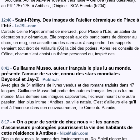
** Accident, A8, de Aix-en-Provence vers Italie – Genova (sens ouest-est),
au PR 175+175, à Antibes ; [Origine : SCA Escota (fr204)]
Saint-Rémy. Des images de l’atelier céramique de Place à
12:46 -
l’Eté
- LeJSL.com
L’artiste Céline Papet animait ce mercredi, pour Place à l’Été, un atelier de
décoration sur céramique. Elle proposait aux dix participants de décorer au
choix, un mug, une assiette ou des carreaux à suspendre. Les supports
venaient tout droit de Vallauris (06) la cité des potiers. Après les conseils de
Céline, chacun s’est choisi un thème personnel ou, inspiré des…
Guillaume Musso, auteur français le plus lu au monde,
8:41 -
présente l’amour de sa vie, connu des stars mondiales
Beyoncé et Jay-Z
- Public.fr
Avec plus de 34 millions de livres vendus et des romans traduits dans 47
langues, Guillaume Musso fait partie des auteurs français les plus lus au
monde. Mais derrière ses intrigues captivantes, l’écrivain nourrit une autre
passion, bien plus intime : Antibes, sa ville natale. C’est d’ailleurs elle qu’il
met à l’honneur dans son nouveau roman, Le Crime du Paradis,…
« On a peur de sortir de chez nous » : les pannes
8:17 -
d’ascenseurs prolongées pourrissent la vie des habitants de
cette résidence à Antibes
- NiceMatin.com
Depuis deux mois, la panne des équipements au Roi Soleil plonge les