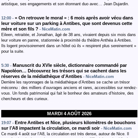
artistique, ses engagements et son étonnant duo avec… Jean Dujardin.
« On retrouve le moral » : 6 mois après avoir vécu dans
12:00 -
leur voiture sur un parking à Antibes, que sont devenus cette
mère et son fils ?
- NiceMatin.com
Eileen, retraitée, et Jonathan, âgé de 38 ans, vivaient depuis six mois dans
leur voiture en panne, stationnée à proximité du théâtre Anthéa à Antibes.
Ils logent provisoirement dans un hôtel où ils « respirent plus sereinement »
pour la suite.
Manuscrit du XVIe siècle, dictionnaire commandé par
5:30 -
Napoléon… Découvrez les trésors qui se cachent dans les
réserves de la médiathèque d’Antibes
- NiceMatin.com
Derrière les rayonnages de la médiathèque d’Antibes se cache un trésor
méconnu : des milliers d’ouvrages anciens et rares, accessibles sur rendez-
vous. Un fonds patrimonial qui fait le bonheur des amateurs d’histoire, des
chercheurs et des curieux.
MARDI 4 AOÛT 2026
Entre Antibes et Nice, plusieurs kilomètres de bouchons
19:07 -
sur l’A8 impactent la circulation, ce mardi soir
- NiceMatin.com
Ce mardi 4 août sur l’A8, la circulation est très dense, autour de Nice. Il