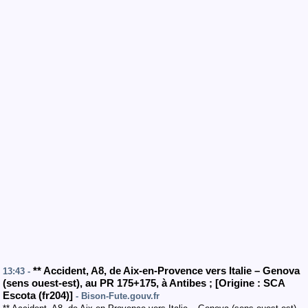
**
Accident
,
A8
, de Aix-en-Provence vers Italie – Genova
13:43 -
(sens ouest-est
)
,
au PR 175+175
,
à Antibes
;
[
Origine : SCA
Escota (fr204)
]
- Bison-Fute.gouv.fr