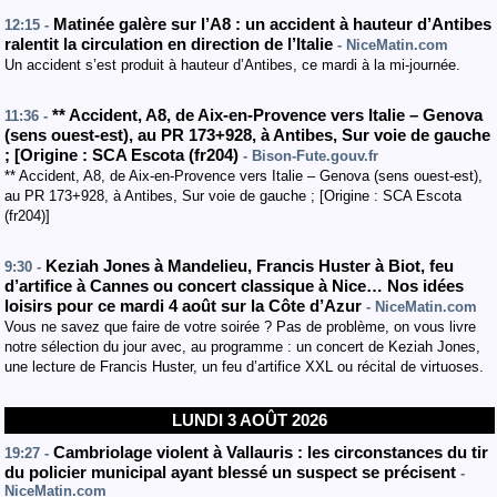
Matinée galère sur l’A8 : un accident à hauteur d’Antibes
12:15 -
ralentit la circulation en direction de l’Italie
- NiceMatin.com
Un accident s’est produit à hauteur d’Antibes, ce mardi à la mi-journée.
**
Accident
,
A8
, de Aix-en-Provence vers Italie – Genova
11:36 -
(sens ouest-est
)
,
au PR 173+928
,
à Antibes
,
Sur voie de gauche
;
[
Origine : SCA Escota (fr204)
- Bison-Fute.gouv.fr
** Accident, A8, de Aix-en-Provence vers Italie – Genova (sens ouest-est),
au PR 173+928, à Antibes, Sur voie de gauche ; [Origine : SCA Escota
(fr204)]
Keziah Jones à Mandelieu, Francis Huster à Biot, feu
9:30 -
d’artifice à Cannes ou concert classique à Nice… Nos idées
loisirs pour ce mardi 4 août sur la Côte d’Azur
- NiceMatin.com
Vous ne savez que faire de votre soirée ? Pas de problème, on vous livre
notre sélection du jour avec, au programme : un concert de Keziah Jones,
une lecture de Francis Huster, un feu d’artifice XXL ou récital de virtuoses.
LUNDI 3 AOÛT 2026
Cambriolage violent à Vallauris : les circonstances du tir
19:27 -
du policier municipal ayant blessé un suspect se précisent
-
NiceMatin.com