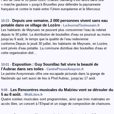
« marche gauloise » jusqu’à Bruxelles pour défendre la paysannerie
française et contre le traité entre l’Union européenne et le Mercosur.
Depuis une semaine, 2 000 personnes vivent sans eau
10:15 -
potable dans ce village de Lozère
- LeJournalToulousain.fr
Les habitants de Meyrueis ne peuvent plus consommer l’eau du robinet
depuis le 30 juillet. La distribution de bouteilles d’eau se poursuit au moins
jusqu’au 9 août, le temps que la qualité de l’eau redevienne
conforme.Depuis le jeudi 30 juillet, les habitants de Meyrueis, en Lozère,
sont privés d’eau potable. La commune distribue des bouteilles d’eau et
cette organisation doit…
Exposition : Guy Sounillac fait vivre la beauté de
10:01 -
l’Aubrac dans ses toiles
- CentrePresseAveyron.fr
Le peintre Aveyronnais offre une escapade picturale dans la grange de
Nasbinals qui sert aussi de lieu à Phot’Aubrac, jusqu’au 17 août.
Les Rencontres musicales du Malzieu vont se dérouler du
9:08 -
5 au 8 août.
- MidiLibre.fr
Quatre soirées musicales sont programmées, ainsi que trois matinales en
accès libre, un concert à l’Ehpad et un stage de composition de chansons.