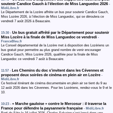
soutenir Candice Gauch à l’élection de Miss Languedoc 2026
-
MidiLibre.fr
Le Département de la Lozère affrète un bus pour soutenir Candice Gauch,
Miss Lozère 2026, à l’élection de Miss Languedoc, qui se déroulera ce
vendredi 7 août 2026 à Beaucaire.
Un bus gratuit affrété par le Département pour soutenir
15:30 -
Miss Lozère à la finale de Miss Languedoc ce vendredi
-
FranceBleu.fr
Le Conseil départemental de la Lozère met à disposition des Lozériens un
bus gratuit pour permettre au plus grand nombre de venir encourager
Candice Gauch, Miss Lozère 2026, qualifiée pour la finale de Miss
Languedoc ce vendredi 7 août à Beaucaire.
Les Chemins du doc s’invitent dans les Cévennes et
11:57 -
proposent deux soirées de cinéma en plein air en Lozère
-
MidiLibre.fr
Ce festival itinérant de cinéma documentaire en plein air se tient du 9 au
12 août 2026 dans les Cévennes. Pour les Lozériens, rendez-vous le 9 et le
10.
« Marche gauloise » contre le Mercosur : il traverse la
10:23 -
France pour défendre la paysannerie française
- MidiLibre.fr
Parti de Sète le 16 juillet 2026, Charles Salvaing s’est lancé dans une