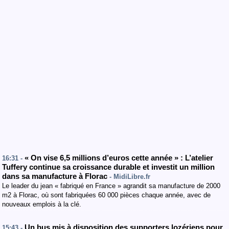
« On vise 6,5 millions d’euros cette année » : L’atelier
16:31 -
Tuffery continue sa croissance durable et investit un million
dans sa manufacture à Florac
- MidiLibre.fr
Le leader du jean « fabriqué en France » agrandit sa manufacture de 2000
m2 à Florac, où sont fabriquées 60 000 pièces chaque année, avec de
nouveaux emplois à la clé.
Un bus mis à disposition des supporters lozériens pour
15:43 -