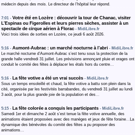
médecin depuis des mois. Le directeur de l’hôpital leur répond.
Votre été en Lozère : découvrir la tour de Chanac, visiter
7:01 -
L’Espinas ou Figerolles et leurs pierres sèches, assister à un
spectacle de cirque aérien à Florac
- MidiLibre.fr
Voici trois idées de sorties en Lozère, ce jeudi 6 août 2026.
Aumont-Aubrac : un marché nocturne à l’abri
5:16 -
- MidiLibre.fr
Le marché nocturne d’Aumont-Aubrac s’est tenu sous la protection de la
grande halle vendredi 31 juillet. Les prévisions annonçant pluie et orages ont
conduit le comité des fêtes à déplacer les étals hors du centre…
La fête votive a été un vrai succès
5:16 -
- MidiLibre.fr
Sous un temps ensoleillé et chaud, la fête votive a battu son plein dans la
cité, organisée par les festivités barrabandes, du vendredi 31 juillet au lundi
3 août, pour la plus grande joie de la population et des…
La fête colorée a conquis les participants
5:15 -
- MidiLibre.fr
Samedi 1er et dimanche 2 août s’est tenue la fête votive annuelle, des
animations étaient proposées avec des manèges et jeux de fête foraine…La
dynamique des bénévoles du comité des fêtes a pu proposer des
animations…