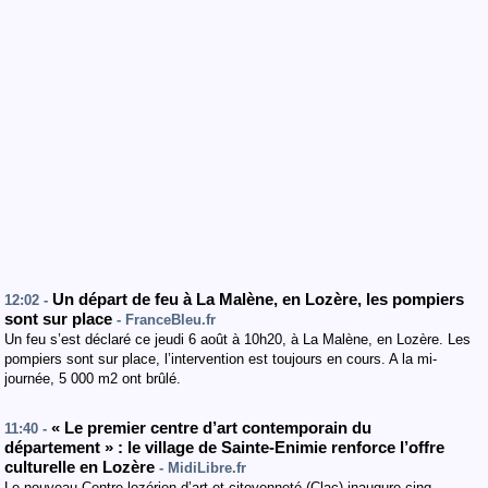
Un départ de feu à La Malène, en Lozère, les pompiers
12:02 -
sont sur place
- FranceBleu.fr
Un feu s’est déclaré ce jeudi 6 août à 10h20, à La Malène, en Lozère. Les
pompiers sont sur place, l’intervention est toujours en cours. A la mi-
journée, 5 000 m2 ont brûlé.
« Le premier centre d’art contemporain du
11:40 -
département » : le village de Sainte-Enimie renforce l’offre
culturelle en Lozère
- MidiLibre.fr
Le nouveau Centre lozérien d’art et citoyenneté (Clac) inaugure cinq