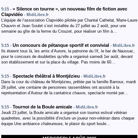
« Silence on tourne », un nouveau film de fiction avec
5:15 -
Clapvidéo
- MidiLibre.fr
L’équipe de l’association Clapvidéo pilotée par Chantal Cathelat, Marie-Laure
Chauvin et Jean Soulet s’est installée du 27 juillet au 2 août, pour une
semaine au gîte de la ferme du Crouzet, pour réaliser un film à…
Un concours de pétanque sportif et convivial
5:15 -
- MidiLibre.fr
Ils étaient tous là, les amis d’Aurore, la patronne du IX, le bar de Naussac,
pour le concours de doublettes qu’elle a organisé samedi 1er août, devant
son établissement et sur la place du village. Pas moins de 60…
Spectacle théâtral à Montjézieu
5:15 -
- MidiLibre.fr
Dans la cour du château de Montjézieu, prêtée par la famille Barroux, mardi
28 juillet, une centaine de personnes rassemblées ont assisté à la
représentation d’Autour de la cantatrice chauve, spectacle monté par…
Tournoi de la Boule amicale
5:15 -
- MidiLibre.fr
Jeudi 23 juillet, la Boule amicale a organisé son tournoi estival vétéran
quadrettes, avec la possibilité d’inclure un joueur non-vétéran dans chaque
équipe.Une ambiance chaleureuse, le plaisir du sport boule…