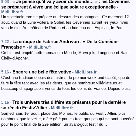
« Je pense qu’il va y avoir du monde… » : les Cévennes
9:03 -
se préparent à vivre une éclipse solaire exceptionnelle
-
MidiLibre.fr
Un spectacle rare se prépare au-dessus des montagnes. Ce mercredi 12
août, quand la Lune voilera le Soleil, les Cévennes auront les yeux rivés
vers le ciel. Au château de Portes et au hameau de l’Espinas, le Parc…
La critique de Fabrice Andrivon : « De la Comédie-
7:22 -
Française »
- MidiLibre.fr
Ce film est projeté cette semaine à Mende, Marvejols, Langogne et Saint-
Chély-d’Apcher.
Encore une belle fête votive
5:16 -
- MidiLibre.fr
C’est une tradition depuis des lustres, le premier week-end d’août, que de
faire la fête tant avec les résidents, que de nombreux villégiateurs et
beaucoup d’Ispagnacois venus de tous les coins de France. Depuis plus…
Trois univers très différents présents pour la dernière
5:16 -
soirée du Festiv’Allier
- MidiLibre.fr
Samedi soir, 1er août, place des Moines, le public du Festiv’Allier, plus
nombreux que la veille, a été gâté par les trois groupes qui se sont succédé
pour le point final de la 22e édition, un avant-goût festif du…