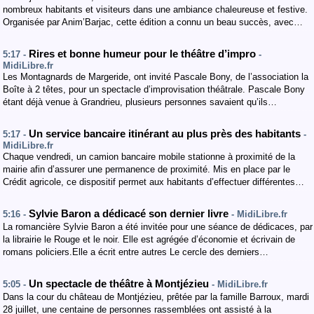
nombreux habitants et visiteurs dans une ambiance chaleureuse et festive.
Organisée par Anim’Barjac, cette édition a connu un beau succès, avec…
Rires et bonne humeur pour le théâtre d’impro
5:17 -
-
MidiLibre.fr
Les Montagnards de Margeride, ont invité Pascale Bony, de l’association la
Boîte à 2 têtes, pour un spectacle d’improvisation théâtrale. Pascale Bony
étant déjà venue à Grandrieu, plusieurs personnes savaient qu’ils…
Un service bancaire itinérant au plus près des habitants
5:17 -
-
MidiLibre.fr
Chaque vendredi, un camion bancaire mobile stationne à proximité de la
mairie afin d’assurer une permanence de proximité. Mis en place par le
Crédit agricole, ce dispositif permet aux habitants d’effectuer différentes…
Sylvie Baron a dédicacé son dernier livre
5:16 -
- MidiLibre.fr
La romancière Sylvie Baron a été invitée pour une séance de dédicaces, par
la librairie le Rouge et le noir. Elle est agrégée d’économie et écrivain de
romans policiers.Elle a écrit entre autres Le cercle des derniers…
Un spectacle de théâtre à Montjézieu
5:05 -
- MidiLibre.fr
Dans la cour du château de Montjézieu, prêtée par la famille Barroux, mardi
28 juillet, une centaine de personnes rassemblées ont assisté à la