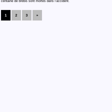
centaine de brebis sont mortes dans l’accident.
1
2
3
»