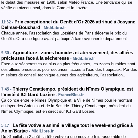
le début des mesures en 1900, selon Météo France. Une tendance qui se
vérifie au niveau local, dans le Gard et la Lozère.
Prix exceptionnel du Genêt d’Or 2026 attribué à Josyane
11:32 -
Delmas-Bouchard
- MidiLibre.fr
Chaque année, l’association des Lozériens de Paris décerne le prix du
Genêt d’Or à une figure ayant participé à faire rayonner le département.
Agriculture : zones humides et abreuvement, des alliées
9:30 -
précieuses face à la sécheresse
- MidiLibre.fr
Face aux sécheresses de plus en plus fréquentes, les zones humides sont
des alliées précieuses pour sécuriser l’accès à l’eau des troupeaux. Par des
missions de conseil technique auprès des agriculteurs, l’association…
Thierry Cenatiempo, président du Nîmes Olympique, est
7:45 -
l’invité d’ICI Gard Lozère
- FranceBleu.fr
Ça coince entre le Nîmes Olympique et la Ville de Nîmes pour le montant
du loyer des Antonins et de la Bastide. Thierry Cenatiempo, président du
Nîmes Olympique, est en direct sur ICI Gard Lozère.
La fête votive a animé le village tout le week-end grâce à
5:17 -
Anim’Barjac
- MidiLibre.fr
Du 31 juillet au 2 août, la fête votive a une nouvelle fois rassemblé de