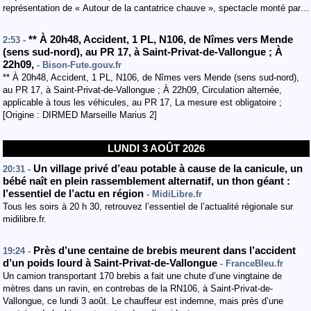
représentation de « Autour de la cantatrice chauve », spectacle monté par…
**
À 20h48
,
Accident
, 1 PL
,
N106
, de Nîmes vers Mende
2:53 -
(sens sud-nord
)
,
au PR 17
,
à Saint-Privat-de-Vallongue
;
À
22h09
,
- Bison-Fute.gouv.fr
** À 20h48, Accident, 1 PL, N106, de Nîmes vers Mende (sens sud-nord),
au PR 17, à Saint-Privat-de-Vallongue ; À 22h09, Circulation alternée,
applicable à tous les véhicules, au PR 17, La mesure est obligatoire ;
[Origine : DIRMED Marseille Marius 2]
LUNDI 3 AOÛT 2026
Un village privé d’eau potable à cause de la canicule, un
20:31 -
bébé naît en plein rassemblement alternatif, un thon géant :
l’essentiel de l’actu en région
- MidiLibre.fr
Tous les soirs à 20 h 30, retrouvez l’essentiel de l’actualité régionale sur
midilibre.fr.
Près d’une centaine de brebis meurent dans l’accident
19:24 -
d’un poids lourd à Saint-Privat-de-Vallongue
- FranceBleu.fr
Un camion transportant 170 brebis a fait une chute d’une vingtaine de
mètres dans un ravin, en contrebas de la RN106, à Saint-Privat-de-
Vallongue, ce lundi 3 août. Le chauffeur est indemne, mais près d’une