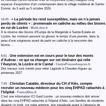
espaces d’exposition d’art contemporain dans le village médiéval de Sainte-
Enimie, du 5 août au 5 octobre 2026.
« La période les rend susceptibles, mais on n’a jamais
10:45 -
perdu de clients » : promenade en calèche au milieu des bisons
en rut de Lozère
- MidiLibre.fr
À la réserve des bisons d’Europe de la Margeride à Sainte-Eulalie en
Lozère, les visiteurs peuvent se glisser, le temps d’une journée, dans la
peau d’une soigneuse avant de partir en calèche à la rencontre des
bisons….
Une extension est en cours pour le tour des monts
8:01 -
d’Aubrac : ce qui va changer sur cet itinéraire qui relie
l’Aveyron, la Lozère et le Cantal
- CentrePresseAveyron.fr
Des travaux sont menés pour relier Laguiole à Chaudes-Aigues au
printemps 2027.
Christian Cataldo, directeur du CH d’Alès, compte
7:45 -
recruter un nouveau médecin pour les cinq EHPAD rattachés à
l’hôpital
- FranceBleu.fr
C’est une information ICI Gard Lozère : un nouveau médecin doit arriver
dans les cinq EHPAD rattachés à l’hôpital d’Alès. Les familles de résidents
disaient ce lundi, sur notre antenne, leur inquiétude quant à l’absence de