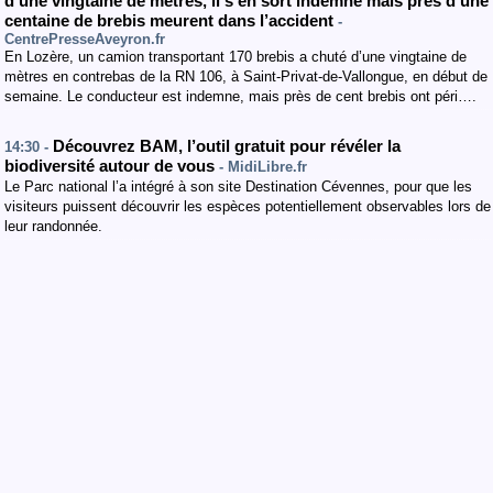
d’une vingtaine de mètres, il s’en sort indemne mais près d’une
centaine de brebis meurent dans l’accident
-
CentrePresseAveyron.fr
En Lozère, un camion transportant 170 brebis a chuté d’une vingtaine de
mètres en contrebas de la RN 106, à Saint-Privat-de-Vallongue, en début de
semaine. Le conducteur est indemne, mais près de cent brebis ont péri….
Découvrez BAM, l’outil gratuit pour révéler la
14:30 -
biodiversité autour de vous
- MidiLibre.fr
Le Parc national l’a intégré à son site Destination Cévennes, pour que les
visiteurs puissent découvrir les espèces potentiellement observables lors de
leur randonnée.