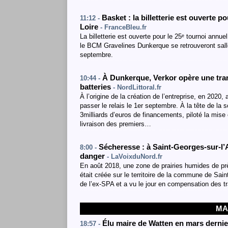
Basket : la billetterie est ouverte 
11:12 -
Loire
- FranceBleu.fr
La billetterie est ouverte pour le 25ᵉ tournoi ann
le BCM Gravelines Dunkerque se retrouveront sal
septembre.
À Dunkerque, Verkor opère une tran
10:44 -
batteries
- NordLittoral.fr
À l’origine de la création de l’entreprise, en 202
passer le relais le 1er septembre. À la tête de la 
3milliards d’euros de financements, piloté la mise
livraison des premiers…
Sécheresse : à Saint-Georges-sur-l’A
8:00 -
danger
- LaVoixduNord.fr
En août 2018, une zone de prairies humides de prè
était créée sur le territoire de la commune de Sai
de l’ex-SPA et a vu le jour en compensation des 
MA
Élu maire de Watten en mars dernier
18:57 -