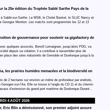
pour la 25e édition du Trophée Sablé Sarthe Pays de la
uel à Sablé-sur-Sarthe. Le MSB, le Cholet Basket, le SLUC Nancy et
le Georges Mention. Les matchs sont programmés les 12 et 13
sition de gouvernance pour soutenir sa gigafactory de
0, avec quelques associés, Benoît Lemaignan, jusqu’alors PDG, va
société depuis sa création, il a contribué à rassembler plus de
 en place des sites industriels de Grenoble et Dunkerque jusqu’à la
a, les prairies humides menacées et la biodiversité en
s de 2 hectares sur environ un mètre de profondeur par endroits,
nt-Georges-sur-l’Aa. Elle se trouve à l’angle du CD 11 et du chemin
travaux d’extension du grand port maritime de Dunkerque.Durant…
RDI 4 AOÛT 2026
, Eric Blin a démissionné, son premier adjoint assure