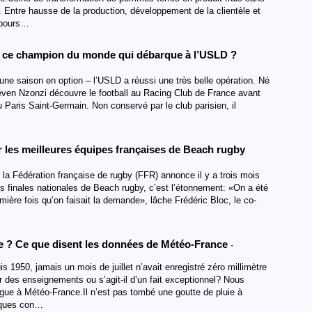
. Entre hausse de la production, développement de la clientèle et
l pours…
, ce champion du monde qui débarque à l’USLD ?
ne saison en option – l’USLD a réussi une très belle opération. Né
en Nzonzi découvre le football au Racing Club de France avant
u Paris Saint-Germain. Non conservé par le club parisien, il
lir les meilleures équipes françaises de Beach rugby
 la Fédération française de rugby (FFR) annonce il y a trois mois
nes finales nationales de Beach rugby, c’est l’étonnement: «On a été
ière fois qu’on faisait la demande», lâche Frédéric Bloc, le co-
ue ? Ce que disent les données de Météo-France
-
1950, jamais un mois de juillet n’avait enregistré zéro millimètre
er des enseignements ou s’agit-il d’un fait exceptionnel? Nous
gue à Météo-France.Il n’est pas tombé une goutte de pluie à
giques con…