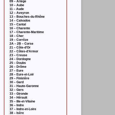
09 – Ariège
10 – Aube
11 – Aude
12 – Aveyron
13 – Bouches-du-Rhône
14 – Calvados
15 – Cantal
16 – Charente
17 – Charente-Maritime
18 – Cher
19 – Corrèze
2A – 2B – Corse
21 – Côte-d’Or
22 – Côtes-d’Armor
23 – Creuse
24 – Dordogne
25 – Doubs
26 – Drôme
27 – Eure
28 – Eure-et-Loir
29 – Finistère
30 – Gard
31 – Haute-Garonne
32 – Gers
33 – Gironde
34 – Hérault
35 – Ille-et-Vilaine
36 – Indre
37 – Indre-et-Loire
38 – Isère