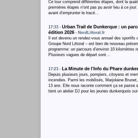
Ce tour comprend différentes étapes, dont la quatr
premières étapes n’ont pas pu avoir lieu à ce jour.
avant d’emprunter le tracé…
Urban Trail de Dunkerque : un parco
17:33 -
édition 2026
- NordLittoral.fr
Il est devenu un rendez-vous annuel des sportifs 
Groupe Nord Littoral – est bien de nouveau présen
programme: un parcours d’environ 10 kilomètres r
Plusieurs vagues de départ sont…
La Minute de l’Info du Phare dunke
17:23 -
Depuis plusieurs jours, pompiers, citoyens et me
incendies. Parmi les mobilisés, Marjolaine Brune
13 ans. Elle nous raconte comment ça se passe sur 
tient un atelier DJ pour les jeunes dunkerquois su