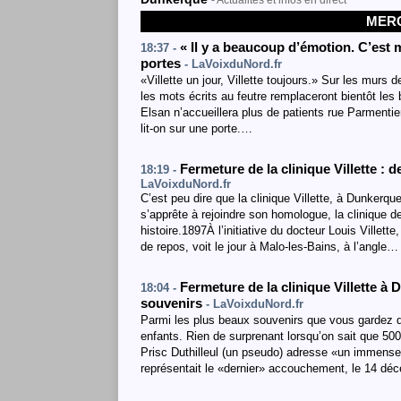
- Actualités et infos en direct
MERC
« Il y a beaucoup d’émotion. C’est m
18:37 -
portes
- LaVoixduNord.fr
«Villette un jour, Villette toujours.» Sur les murs 
les mots écrits au feutre remplaceront bientôt les
Elsan n’accueillera plus de patients rue Parmentier
lit-on sur une porte.…
Fermeture de la clinique Villette : 
18:19 -
LaVoixduNord.fr
C’est peu dire que la clinique Villette, à Dunkerq
s’apprête à rejoindre son homologue, la clinique
histoire.1897À l’initiative du docteur Louis Ville
de repos, voit le jour à Malo-les-Bains, à l’angle…
Fermeture de la clinique Villette 
18:04 -
souvenirs
- LaVoixduNord.fr
Parmi les plus beaux souvenirs que vous gardez de 
enfants. Rien de surprenant lorsqu’on sait que 
Prisc Duthilleul (un pseudo) adresse «un immense 
représentait le «dernier» accouchement, le 14 d