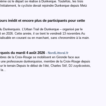
ième où le départ se réalise à Dunkerque. Toutefois, les trois
 Initialement, le cycliste devait rejoindre Dunkerque depuis Metz
urs inédit et encore plus de participants pour cette
du Dunkerquois. L’Urban Trail de Dunkerque – organisé par le
t en 2026. Cette année, il se tient le vendredi 13 novembre.Au
éalisable en courant ou en marchant, sans chronomètre à la main.
rquois du mardi 4 août 2026
- NordLittoral.fr
mbres de la Croix-Rouge se mobilisent en Gironde face aux
t, une professeure dunkerquoise, membre de la Croix-Rouge depuis
le terrain.Depuis le début de l’été, Charles Stif, DJ zuydcootois,
r la…