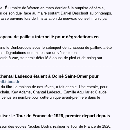
. Élu maire de Watten en mars dernier à la surprise générale,
ur de son duel face au maire sortant Daniel Deschodt au printemps,
asse ouvrière lors de l’installation du nouveau conseil municipal,
eau de paille » interpellé pour dégradations en
dans le Dunkerquois sous le sobriquet de «chapeau de paille», a été
 des dégradations commises sur un véhicule en
rde à vue, se serait défoulé à coups de pied et de poing sur
antal Ladesou étaient à Ociné Saint-Omer pour
dLittoral.fr
du film La maison de nos rêves, a fait escale. Une escale, pour
rochain. Kev Adams, Chantal Ladesou, Camille Aguillar et Claude
s, venus en nombre pour cette unique avant-première dans le
éaliser le Tour de France de 1926, premier départ depuis
sseur des écoles Nicolas Bodin: réaliser le Tour de France de 1926.