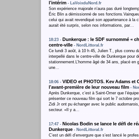
l’intérim
- LaVoixduNord.fr
Son expérience majorale n’aura pas duré longtemps
Éric Blin a démissionné de ses fonctions.Vainque
celui qui avait revendiqué son appartenance à la cl
aurait été surpris, selon nos informations, par…
Dunkerque : le SDF surnommé « chap
18:23 -
centre-ville
- NordLittoral.fr
Ce lundi 3 août, à 10 h 45, Julien T., plus connu 
interpellé dans le centre-ville de Dunkerque pour
stationnement.L’homme âgé de 34 ans, placé en ga
une…
VIDEO et PHOTOS. Kev Adams et Ch
18:06 -
l’avant-première de leur nouveau film
- Nor
Après Dunkerque, c’est à Saint-Omer que l’équipe 
présenter ce nouveau film qui sort le 7 octobre p
Zidi Jr ont pu échanger avec le public audomaroi
secteur. «Il y a…
Nicolas Bodin se lance le défi de r
17:47 -
Dunkerque
- NordLittoral.fr
C’est un défi d’envergure que s’est lancé le profe