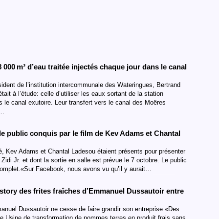
000 m³ d’eau traitée injectés chaque jour dans le canal
ésident de l’institution intercommunale des Wateringues, Bertrand
ait à l’étude: celle d’utiliser les eaux sortant de la station
 le canal exutoire. Leur transfert vers le canal des Moëres
i…
 le public conquis par le film de Kev Adams et Chantal
né, Kev Adams et Chantal Ladesou étaient présents pour présenter
idi Jr. et dont la sortie en salle est prévue le 7 octobre. Le public
 complet.«Sur Facebook, nous avons vu qu’il y aurait…
-story des frites fraîches d’Emmanuel Dussautoir entre
anuel Dussautoir ne cesse de faire grandir son entreprise «Des
e.Usine de transformation de pommes terres en produit frais sans