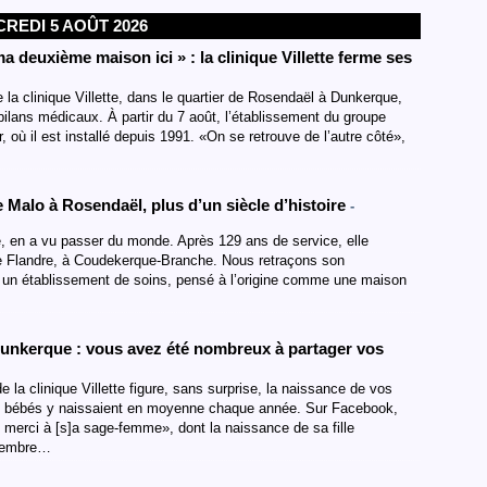
REDI 5 AOÛT 2026
a deuxième maison ici » : la clinique Villette ferme ses
de la clinique Villette, dans le quartier de Rosendaël à Dunkerque,
 bilans médicaux. À partir du 7 août, l’établissement du groupe
, où il est installé depuis 1991. «On se retrouve de l’autre côté»,
de Malo à Rosendaël, plus d’un siècle d’histoire
-
ue, en a vu passer du monde. Après 129 ans de service, elle
 de Flandre, à Coudekerque-Branche. Nous retraçons son
tte, un établissement de soins, pensé à l’origine comme une maison
à Dunkerque : vous avez été nombreux à partager vos
la clinique Villette figure, sans surprise, la naissance de vos
500 bébés y naissaient en moyenne chaque année. Sur Facebook,
merci à [s]a sage-femme», dont la naissance de sa fille
écembre…