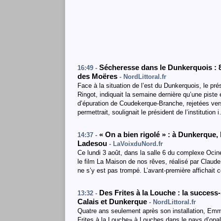
Sécheresse dans le Dunkerquois : 8 
16:49 -
des Moëres
- NordLittoral.fr
Face à la situation de l’est du Dunkerquois, le pr
Ringot, indiquait la semaine dernière qu’une piste ét
d’épuration de Coudekerque-Branche, rejetées vers
permettrait, soulignait le président de l’institution 
« On a bien rigolé » : à Dunkerque,
14:37 -
Ladesou
- LaVoixduNord.fr
Ce lundi 3 août, dans la salle 6 du complexe Oci
le film La Maison de nos rêves, réalisé par Claude Z
ne s’y est pas trompé. L’avant-première affichait
Des Frites à la Louche : la success
13:32 -
Calais et Dunkerque
- NordLittoral.fr
Quatre ans seulement après son installation, Emm
Frites à la Louche» à Louches dans le pays d’opal