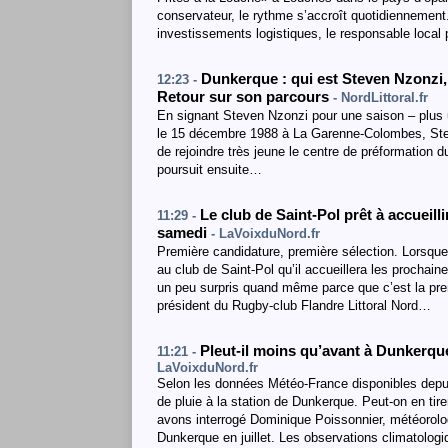
conservateur, le rythme s’accroît quotidiennement
investissements logistiques, le responsable loca
Dunkerque : qui est Steven Nzonzi
12:23 -
Retour sur son parcours
- NordLittoral.fr
En signant Steven Nzonzi pour une saison – plus u
le 15 décembre 1988 à La Garenne-Colombes, Stev
de rejoindre très jeune le centre de préformation d
poursuit ensuite…
Le club de Saint-Pol prêt à accueil
11:29 -
samedi
- LaVoixduNord.fr
Première candidature, première sélection. Lorsque
au club de Saint-Pol qu’il accueillera les prochai
un peu surpris quand même parce que c’est la prem
président du Rugby-club Flandre Littoral Nord…
Pleut-il moins qu’avant à Dunkerq
11:21 -
LaVoixduNord.fr
Selon les données Météo-France disponibles depuis 
de pluie à la station de Dunkerque. Peut-on en tir
avons interrogé Dominique Poissonnier, météorolo
Dunkerque en juillet. Les observations climatolo