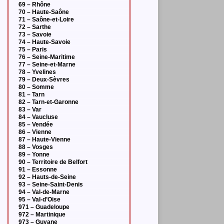
69 – Rhône
70 – Haute-Saône
71 – Saône-et-Loire
72 – Sarthe
73 – Savoie
74 – Haute-Savoie
75 – Paris
76 – Seine-Maritime
77 – Seine-et-Marne
78 – Yvelines
79 – Deux-Sèvres
80 – Somme
81 – Tarn
82 – Tarn-et-Garonne
83 – Var
84 – Vaucluse
85 – Vendée
86 – Vienne
87 – Haute-Vienne
88 – Vosges
89 – Yonne
90 – Territoire de Belfort
91 – Essonne
92 – Hauts-de-Seine
93 – Seine-Saint-Denis
94 – Val-de-Marne
95 – Val-d’Oise
971 – Guadeloupe
972 – Martinique
973 – Guyane