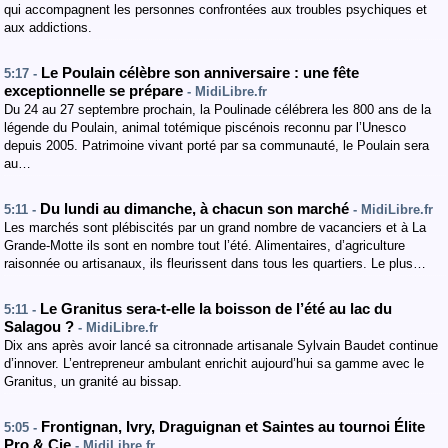
qui accompagnent les personnes confrontées aux troubles psychiques et
aux addictions.
Le Poulain célèbre son anniversaire : une fête
5:17 -
exceptionnelle se prépare
- MidiLibre.fr
Du 24 au 27 septembre prochain, la Poulinade célébrera les 800 ans de la
légende du Poulain, animal totémique piscénois reconnu par l’Unesco
depuis 2005. Patrimoine vivant porté par sa communauté, le Poulain sera
au…
Du lundi au dimanche, à chacun son marché
5:11 -
- MidiLibre.fr
Les marchés sont plébiscités par un grand nombre de vacanciers et à La
Grande-Motte ils sont en nombre tout l’été. Alimentaires, d’agriculture
raisonnée ou artisanaux, ils fleurissent dans tous les quartiers. Le plus…
Le Granitus sera-t-elle la boisson de l’été au lac du
5:11 -
Salagou ?
- MidiLibre.fr
Dix ans après avoir lancé sa citronnade artisanale Sylvain Baudet continue
d’innover. L’entrepreneur ambulant enrichit aujourd’hui sa gamme avec le
Granitus, un granité au bissap.
Frontignan, Ivry, Draguignan et Saintes au tournoi Élite
5:05 -
Pro & Cie
- MidiLibre.fr