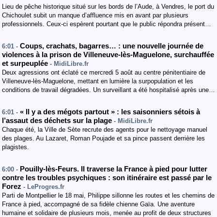
Lieu de pêche historique situé sur les bords de l’Aude, à Vendres, le port du
Chichoulet subit un manque d’affluence mis en avant par plusieurs
professionnels. Ceux-ci espèrent pourtant que le public répondra présent…
Coups, crachats, bagarres… : une nouvelle journée de
6:01 -
violences à la prison de Villeneuve-lès-Maguelone, surchauffée
et surpeuplée
- MidiLibre.fr
Deux agressions ont éclaté ce mercredi 5 août au centre pénitentiaire de
Villeneuve-lès-Maguelone, mettant en lumière la surpopulation et les
conditions de travail dégradées. Un surveillant a été hospitalisé après une…
« Il y a des mégots partout » : les saisonniers sétois à
6:01 -
l’assaut des déchets sur la plage
- MidiLibre.fr
Chaque été, la Ville de Sète recrute des agents pour le nettoyage manuel
des plages. Au Lazaret, Roman Poujade et sa pince passent derrière les
plagistes.
Pouilly-lès-Feurs. Il traverse la France à pied pour lutter
6:00 -
contre les troubles psychiques : son itinéraire est passé par le
Forez
- LeProgres.fr
Parti de Montpellier le 18 mai, Philippe sillonne les routes et les chemins de
France à pied, accompagné de sa fidèle chienne Gaïa. Une aventure
humaine et solidaire de plusieurs mois, menée au profit de deux structures