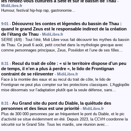
les rendez-vous culturels à Sète et sur le bassin de Thau
-
MidiLibre.fr
Humour, festival hip-hop rap, gastronomie…
Découvrez les contes et légendes du bassin de Thau :
9:01 -
quand le grand Zeus est le responsable indirect de la création
de l’étang de Thau
- MidiLibre.fr
SERIE (4/8) : Tout l’été, Midi Libre vous fait découvrir les mythes du bassin
de Thau. Ce jeudi 6 août, petit crochet dans la mythologie grecque avec
comme personnages principaux, Zeus, Poséidon et l’une de ses filles…
Recul du trait de côte : « si le territoire dispose d’un peu
8:31 -
de temps, il n’en a plus à perdre », le lido de Frontignan
contraint de se réinventer
- MidiLibre.fr
Face à la montée des eaux et au recul du trait de côte, le lido de
Frontignan ne peut plus compter sur les protections classiques. L’Agglopôle
mise désormais sur l’adaptation plutôt que la seule défense, sans…
Au Grand site du pont du Diable, la quiétude des
8:31 -
personnes et des lieux est une priorité
- MidiLibre.fr
Plus de 300 000 personnes par an fréquentent le pont du Diable, et le pic
d’activité se situe évidemment en été. Depuis 2023, la CCVH coordonne la
sécurité sur le Grand Site. Tous les mardis, une réunion avec…