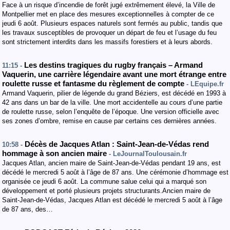
Face à un risque d’incendie de forêt jugé extrêmement élevé, la Ville de
Montpellier met en place des mesures exceptionnelles à compter de ce
jeudi 6 août. Plusieurs espaces naturels sont fermés au public, tandis que
les travaux susceptibles de provoquer un départ de feu et l’usage du feu
sont strictement interdits dans les massifs forestiers et à leurs abords.
Les destins tragiques du rugby français – Armand
11:15 -
Vaquerin, une carrière légendaire avant une mort étrange entre
roulette russe et fantasme du règlement de compte
- LEquipe.fr
Armand Vaquerin, pilier de légende du grand Béziers, est décédé en 1993 à
42 ans dans un bar de la ville. Une mort accidentelle au cours d’une partie
de roulette russe, selon l’enquête de l’époque. Une version officielle avec
ses zones d’ombre, remise en cause par certains ces dernières années.
Décès de Jacques Atlan : Saint-Jean-de-Védas rend
10:58 -
hommage à son ancien maire
- LeJournalToulousain.fr
Jacques Atlan, ancien maire de Saint-Jean-de-Védas pendant 19 ans, est
décédé le mercredi 5 août à l’âge de 87 ans. Une cérémonie d’hommage est
organisée ce jeudi 6 août. La commune salue celui qui a marqué son
développement et porté plusieurs projets structurants.Ancien maire de
Saint-Jean-de-Védas, Jacques Atlan est décédé le mercredi 5 août à l’âge
de 87 ans, des…