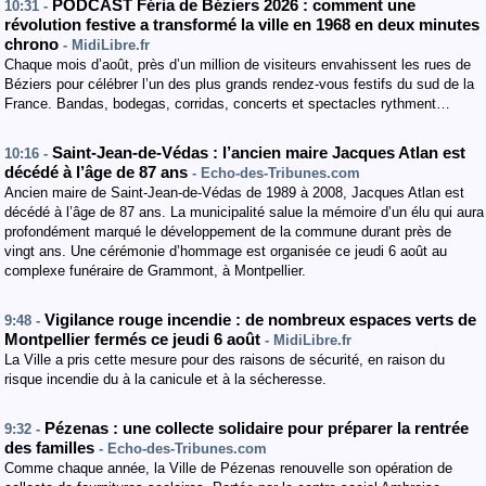
PODCAST Féria de Béziers 2026 : comment une
10:31 -
révolution festive a transformé la ville en 1968 en deux minutes
chrono
- MidiLibre.fr
Chaque mois d’août, près d’un million de visiteurs envahissent les rues de
Béziers pour célébrer l’un des plus grands rendez-vous festifs du sud de la
France. Bandas, bodegas, corridas, concerts et spectacles rythment…
Saint-Jean-de-Védas : l’ancien maire Jacques Atlan est
10:16 -
décédé à l’âge de 87 ans
- Echo-des-Tribunes.com
Ancien maire de Saint-Jean-de-Védas de 1989 à 2008, Jacques Atlan est
décédé à l’âge de 87 ans. La municipalité salue la mémoire d’un élu qui aura
profondément marqué le développement de la commune durant près de
vingt ans. Une cérémonie d’hommage est organisée ce jeudi 6 août au
complexe funéraire de Grammont, à Montpellier.
Vigilance rouge incendie : de nombreux espaces verts de
9:48 -
Montpellier fermés ce jeudi 6 août
- MidiLibre.fr
La Ville a pris cette mesure pour des raisons de sécurité, en raison du
risque incendie du à la canicule et à la sécheresse.
Pézenas : une collecte solidaire pour préparer la rentrée
9:32 -
des familles
- Echo-des-Tribunes.com
Comme chaque année, la Ville de Pézenas renouvelle son opération de