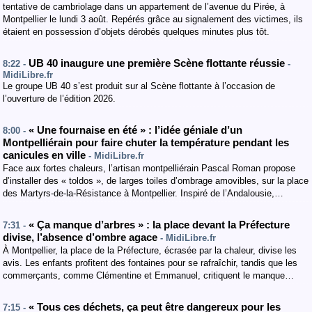
tentative de cambriolage dans un appartement de l’avenue du Pirée, à
Montpellier le lundi 3 août. Repérés grâce au signalement des victimes, ils
étaient en possession d’objets dérobés quelques minutes plus tôt.
UB 40 inaugure une première Scène flottante réussie
8:22 -
-
MidiLibre.fr
Le groupe UB 40 s’est produit sur al Scène flottante à l’occasion de
l’ouverture de l’édition 2026.
« Une fournaise en été » : l’idée géniale d’un
8:00 -
Montpelliérain pour faire chuter la température pendant les
canicules en ville
- MidiLibre.fr
Face aux fortes chaleurs, l’artisan montpelliérain Pascal Roman propose
d’installer des « toldos », de larges toiles d’ombrage amovibles, sur la place
des Martyrs-de-la-Résistance à Montpellier. Inspiré de l’Andalousie,…
« Ça manque d’arbres » : la place devant la Préfecture
7:31 -
divise, l’absence d’ombre agace
- MidiLibre.fr
À Montpellier, la place de la Préfecture, écrasée par la chaleur, divise les
avis. Les enfants profitent des fontaines pour se rafraîchir, tandis que les
commerçants, comme Clémentine et Emmanuel, critiquent le manque…
« Tous ces déchets, ça peut être dangereux pour les
7:15 -