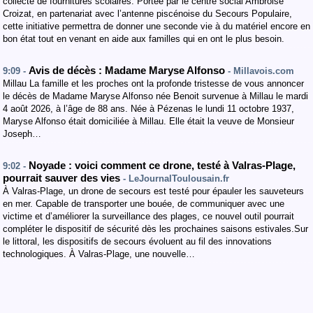
collecte de fournitures scolaires. Portée par le centre social Ambroise
Croizat, en partenariat avec l’antenne piscénoise du Secours Populaire,
cette initiative permettra de donner une seconde vie à du matériel encore en
bon état tout en venant en aide aux familles qui en ont le plus besoin.
Avis de décès : Madame Maryse Alfonso
9:09 -
- Millavois.com
Millau La famille et les proches ont la profonde tristesse de vous annoncer
le décès de Madame Maryse Alfonso née Benoit survenue à Millau le mardi
4 août 2026, à l’âge de 88 ans. Née à Pézenas le lundi 11 octobre 1937,
Maryse Alfonso était domiciliée à Millau. Elle était la veuve de Monsieur
Joseph…
Noyade : voici comment ce drone, testé à Valras-Plage,
9:02 -
pourrait sauver des vies
- LeJournalToulousain.fr
À Valras-Plage, un drone de secours est testé pour épauler les sauveteurs
en mer. Capable de transporter une bouée, de communiquer avec une
victime et d’améliorer la surveillance des plages, ce nouvel outil pourrait
compléter le dispositif de sécurité dès les prochaines saisons estivales.Sur
le littoral, les dispositifs de secours évoluent au fil des innovations
technologiques. À Valras-Plage, une nouvelle…