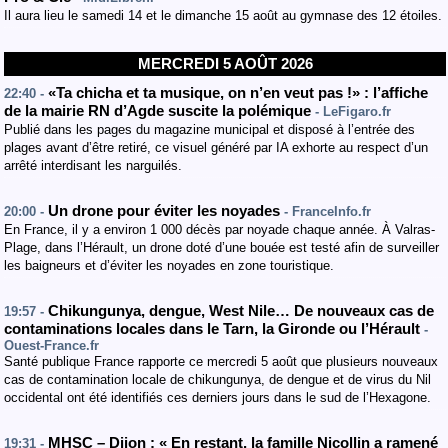
Il aura lieu le samedi 14 et le dimanche 15 août au gymnase des 12 étoiles.
MERCREDI 5 AOÛT 2026
«Ta chicha et ta musique, on n’en veut pas !» : l’affiche
22:40 -
de la mairie RN d’Agde suscite la polémique
- LeFigaro.fr
Publié dans les pages du magazine municipal et disposé à l’entrée des
plages avant d’être retiré, ce visuel généré par IA exhorte au respect d’un
arrêté interdisant les narguilés.
Un drone pour éviter les noyades
20:00 -
- FranceInfo.fr
En France, il y a environ 1 000 décès par noyade chaque année. À Valras-
Plage, dans l’Hérault, un drone doté d’une bouée est testé afin de surveiller
les baigneurs et d’éviter les noyades en zone touristique.
Chikungunya, dengue, West Nile… De nouveaux cas de
19:57 -
contaminations locales dans le Tarn, la Gironde ou l’Hérault
-
Ouest-France.fr
Santé publique France rapporte ce mercredi 5 août que plusieurs nouveaux
cas de contamination locale de chikungunya, de dengue et de virus du Nil
occidental ont été identifiés ces derniers jours dans le sud de l’Hexagone.
MHSC – Dijon : « En restant, la famille Nicollin a ramené
19:31 -