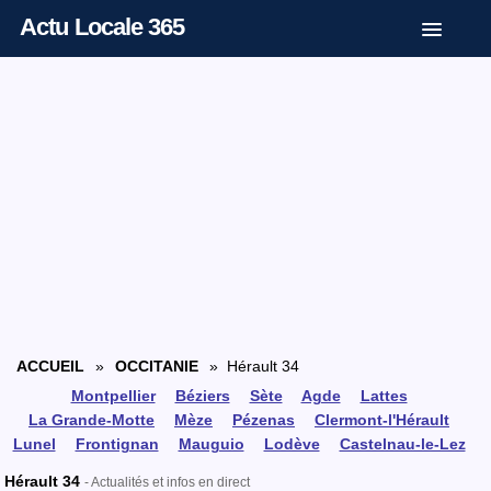
Actu Locale 365
ACCUEIL
»
OCCITANIE
» Hérault 34
Montpellier
Béziers
Sète
Agde
Lattes
La Grande-Motte
Mèze
Pézenas
Clermont-l'Hérault
Lunel
Frontignan
Mauguio
Lodève
Castelnau-le-Lez
Hérault 34
- Actualités et infos en direct