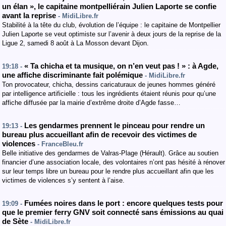
un élan », le capitaine montpelliérain Julien Laporte se confie
avant la reprise
- MidiLibre.fr
Stabilité à la tête du club, évolution de l’équipe : le capitaine de Montpellier
Julien Laporte se veut optimiste sur l’avenir à deux jours de la reprise de la
Ligue 2, samedi 8 août à La Mosson devant Dijon.
« Ta chicha et ta musique, on n’en veut pas ! » : à Agde,
19:18 -
une affiche discriminante fait polémique
- MidiLibre.fr
Ton provocateur, chicha, dessins caricaturaux de jeunes hommes généré
par intelligence artificielle : tous les ingrédients étaient réunis pour qu’une
affiche diffusée par la mairie d’extrême droite d’Agde fasse…
Les gendarmes prennent le pinceau pour rendre un
19:13 -
bureau plus accueillant afin de recevoir des victimes de
violences
- FranceBleu.fr
Belle initiative des gendarmes de Valras-Plage (Hérault). Grâce au soutien
financier d’une association locale, des volontaires n’ont pas hésité à rénover
sur leur temps libre un bureau pour le rendre plus accueillant afin que les
victimes de violences s’y sentent à l’aise.
Fumées noires dans le port : encore quelques tests pour
19:09 -
que le premier ferry GNV soit connecté sans émissions au quai
de Sète
- MidiLibre.fr