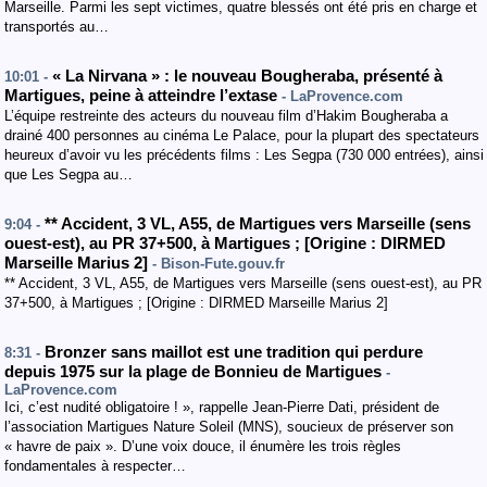
Marseille. Parmi les sept victimes, quatre blessés ont été pris en charge et
transportés au…
« La Nirvana » : le nouveau Bougheraba, présenté à
10:01 -
Martigues, peine à atteindre l’extase
- LaProvence.com
L’équipe restreinte des acteurs du nouveau film d’Hakim Bougheraba a
drainé 400 personnes au cinéma Le Palace, pour la plupart des spectateurs
heureux d’avoir vu les précédents films : Les Segpa (730 000 entrées), ainsi
que Les Segpa au…
**
Accident
, 3 VL
,
A55
, de Martigues vers Marseille
(sens
9:04 -
ouest-est
)
,
au PR 37+500
,
à Martigues
;
[
Origine : DIRMED
Marseille Marius 2
]
- Bison-Fute.gouv.fr
** Accident, 3 VL, A55, de Martigues vers Marseille (sens ouest-est), au PR
37+500, à Martigues ; [Origine : DIRMED Marseille Marius 2]
Bronzer sans maillot est une tradition qui perdure
8:31 -
depuis 1975 sur la plage de Bonnieu de Martigues
-
LaProvence.com
Ici, c’est nudité obligatoire ! », rappelle Jean-Pierre Dati, président de
l’association Martigues Nature Soleil (MNS), soucieux de préserver son
« havre de paix ». D’une voix douce, il énumère les trois règles
fondamentales à respecter…