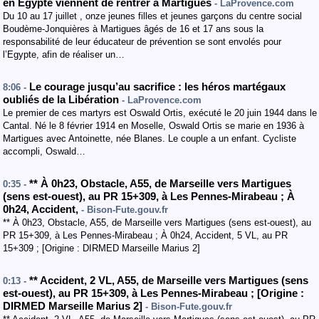
en Egypte viennent de rentrer à Martigues
- LaProvence.com
Du 10 au 17 juillet , onze jeunes filles et jeunes garçons du centre social
Boudème-Jonquières à Martigues âgés de 16 et 17 ans sous la
responsabilité de leur éducateur de prévention se sont envolés pour
l’Egypte, afin de réaliser un…
Le courage jusqu’au sacrifice : les héros martégaux
8:06 -
oubliés de la Libération
- LaProvence.com
Le premier de ces martyrs est Oswald Ortis, exécuté le 20 juin 1944 dans le
Cantal. Né le 8 février 1914 en Moselle, Oswald Ortis se marie en 1936 à
Martigues avec Antoinette, née Blanes. Le couple a un enfant. Cycliste
accompli, Oswald…
**
À 0h23
,
Obstacle
,
A55
, de Marseille vers Martigues
0:35 -
(sens est-ouest
)
,
au PR 15+309
,
à Les Pennes-Mirabeau
;
À
0h24
,
Accident
,
- Bison-Fute.gouv.fr
** À 0h23, Obstacle, A55, de Marseille vers Martigues (sens est-ouest), au
PR 15+309, à Les Pennes-Mirabeau ; À 0h24, Accident, 5 VL, au PR
15+309 ; [Origine : DIRMED Marseille Marius 2]
**
Accident
, 2 VL
,
A55
, de Marseille vers Martigues
(sens
0:13 -
est-ouest
)
,
au PR 15+309
,
à Les Pennes-Mirabeau
;
[
Origine :
DIRMED Marseille Marius 2
]
- Bison-Fute.gouv.fr