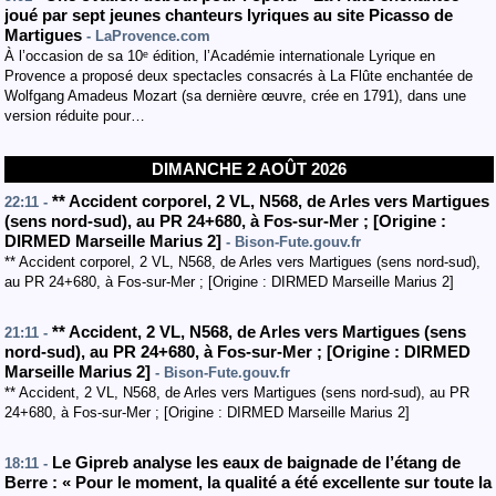
joué par sept jeunes chanteurs lyriques au site Picasso de
Martigues
- LaProvence.com
À l’occasion de sa 10ᵉ édition, l’Académie internationale Lyrique en
Provence a proposé deux spectacles consacrés à La Flûte enchantée de
Wolfgang Amadeus Mozart (sa dernière œuvre, crée en 1791), dans une
version réduite pour…
DIMANCHE 2 AOÛT 2026
**
Accident
corporel
, 2 VL
,
N568
, de Arles vers Martigues
22:11 -
(sens nord-sud
)
,
au PR 24+680
,
à Fos-sur-Mer
;
[
Origine :
DIRMED Marseille Marius 2
]
- Bison-Fute.gouv.fr
** Accident corporel, 2 VL, N568, de Arles vers Martigues (sens nord-sud),
au PR 24+680, à Fos-sur-Mer ; [Origine : DIRMED Marseille Marius 2]
**
Accident
, 2 VL
,
N568
, de Arles vers Martigues
(sens
21:11 -
nord-sud
)
,
au PR 24+680
,
à Fos-sur-Mer
;
[
Origine : DIRMED
Marseille Marius 2
]
- Bison-Fute.gouv.fr
** Accident, 2 VL, N568, de Arles vers Martigues (sens nord-sud), au PR
24+680, à Fos-sur-Mer ; [Origine : DIRMED Marseille Marius 2]
Le Gipreb analyse les eaux de baignade de l’étang de
18:11 -
Berre : « Pour le moment, la qualité a été excellente sur toute la