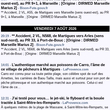
ouest-est
)
,
au PR 9+1
,
à Marseille
;
[
Origine : DIRMED Marseille
Marius 2
]
- Bison-Fute.gouv.fr
** Accident, 2 VL, A55, de Martigues vers Marseille (sens ouest-est), au PR
9+1, à Marseille ; [Origine : DIRMED Marseille Marius 2]
VENDREDI 7 AOÛT 2026
**
Accident
, 2 VL
,
N568
, de Martigues vers Arles
(sens
20:19 -
sud-nord
)
,
au PR 33
,
à Port-de-Bouc
;
[
Origine : DIRMED
Marseille Marius 2
]
- Bison-Fute.gouv.fr
** Accident, 2 VL, N568, de Martigues vers Arles (sens sud-nord), au PR 33,
à Port-de-Bouc ; [Origine : DIRMED Marseille Marius 2]
L’authentique marché aux poissons de Carro, l’âme de
14:01 -
ce village de pêcheurs à Martigues
- LaProvence.com
Carro est connu pour sa toute petite plage, son célèbre spot de surf des
Arnettes, les carrières de Baou Tailla, mais aussi et surtout pour son port de
pêche pittoresque et son authentique marché aux poissons. Celui-ci est
l’âme de ce…
J’ai testé pour vous… le jet-ski, le flyboard et la bouée
12:31 -
tractée à Saint-Mitre-les-Remparts
- LaProvence.com
À quelques mètres de la plage de Massane, à Saint-Mitre-les-Remparts, se