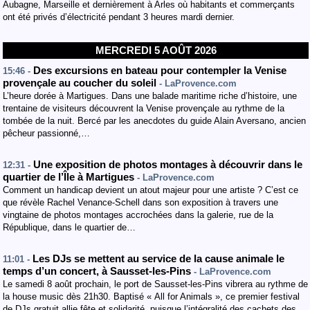
Aubagne, Marseille et dernièrement à Arles où habitants et commerçants
ont été privés d’électricité pendant 3 heures mardi dernier.
MERCREDI 5 AOÛT 2026
Des excursions en bateau pour contempler la Venise
15:46 -
provençale au coucher du soleil
- LaProvence.com
L’heure dorée à Martigues. Dans une balade maritime riche d’histoire, une
trentaine de visiteurs découvrent la Venise provençale au rythme de la
tombée de la nuit. Bercé par les anecdotes du guide Alain Aversano, ancien
pêcheur passionné,…
Une exposition de photos montages à découvrir dans le
12:31 -
quartier de l’Île à Martigues
- LaProvence.com
Comment un handicap devient un atout majeur pour une artiste ? C’est ce
que révèle Rachel Venance-Schell dans son exposition à travers une
vingtaine de photos montages accrochées dans la galerie, rue de la
République, dans le quartier de…
Les DJs se mettent au service de la cause animale le
11:01 -
temps d’un concert, à Sausset-les-Pins
- LaProvence.com
Le samedi 8 août prochain, le port de Sausset-les-Pins vibrera au rythme de
la house music dès 21h30. Baptisé « All for Animals », ce premier festival
de DJs gratuit allie fête et solidarité, puisque l’intégralité des cachets des