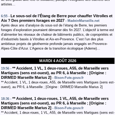
artistes…
Le sous-sol de l’Étang de Berre pour chauffer Vitrolles et
6:55 -
Aix ? Des premiers forages en 2027
- MadeinMarseille.net
Après deux ans d’analyse du sous-sol de l’étang de Berre, les premiers
forages d’exploration pourraient démarrer dès fin 2027. L’objectif à terme est
d’alimenter les réseaux de chaleur de bâtiments publics, de copropriétés et
d’industriels basés à Vitrolles et Aix-en-Provence. C’est l’un des plus
ambitieux projets de géothermie profonde jamais engagés en Provence-
Alpes-Côte d’Azur. L’Agence de la transition écologique (Ademe)…
MARDI 4 AOÛT 2026
**
Accident
, 1 VL, 1 deux-roues
,
A55
, de Marseille vers
19:56 -
Martigues
(sens est-ouest
)
,
au PR 6
,
à Marseille
;
[
Origine :
DIRMED Marseille Marius 2
]
- Bison-Fute.gouv.fr
** Accident, 1 VL, 1 deux-roues, A55, de Marseille vers Martigues (sens est-
ouest), au PR 6, à Marseille ; [Origine : DIRMED Marseille Marius 2]
**
Accident
, 1 deux-roues, 1 VL
,
A55
, de Marseille vers
18:36 -
Martigues
(sens est-ouest
)
,
au PR 6
,
à Marseille
;
[
Origine :
DIRMED Marseille Marius 2
]
- Bison-Fute.gouv.fr
** Accident, 1 deux-roues, 1 VL, A55, de Marseille vers Martigues (sens est-