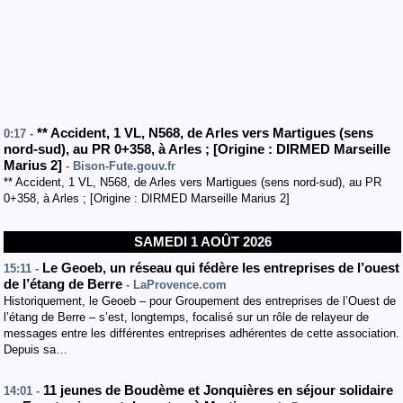
**
Accident
, 1 VL
,
N568
, de Arles vers Martigues
(sens
0:17 -
nord-sud
)
,
au PR 0+358
,
à Arles
;
[
Origine : DIRMED Marseille
Marius 2
]
- Bison-Fute.gouv.fr
** Accident, 1 VL, N568, de Arles vers Martigues (sens nord-sud), au PR
0+358, à Arles ; [Origine : DIRMED Marseille Marius 2]
SAMEDI 1 AOÛT 2026
Le Geoeb, un réseau qui fédère les entreprises de l’ouest
15:11 -
de l’étang de Berre
- LaProvence.com
Historiquement, le Geoeb – pour Groupement des entreprises de l’Ouest de
l’étang de Berre – s’est, longtemps, focalisé sur un rôle de relayeur de
messages entre les différentes entreprises adhérentes de cette association.
Depuis sa…
11 jeunes de Boudème et Jonquières en séjour solidaire
14:01 -