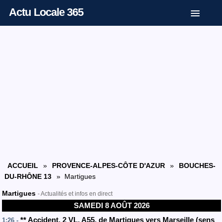
Actu Locale 365
ACCUEIL
»
PROVENCE-ALPES-CÔTE D'AZUR
»
BOUCHES-
DU-RHÔNE 13
» Martigues
Martigues
- Actualités et infos en direct
SAMEDI 8 AOÛT 2026
**
Accident
, 2 VL
,
A55
, de Martigues vers Marseille
(sens
1:26 -