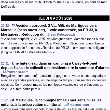
découvrir les coulisses du feuilleton tourné à La Couronne, en bord de mer.
L’office de…
JEUDI 6 AOÛT 2026
**
Accident
corporel
, 2 VL
,
A55
, de Martigues vers
20:32 -
Marseille
(sens ouest-est
)
,
1 voie concernée
,
au PR 33
,
à
Martigues
;
Réduction du
- Bison-Fute.gouv.fr
** Accident corporel, 2 VL, A55, de Martigues vers Marseille (sens ouest-
est), 1 voie concernée, au PR 33, à Martigues ; Réduction du nombre de
voies, applicable à tous les véhicules, au PR 33, La mesure est obligatoire ;
[Origine : DIRMED Marseille Marius 2]
Une fuite d’eau dans un camping à Carry-le-Rouet
20:31 -
depuis 3 ans : le collectif des résidents tire la sonnette d’alarme
- LaProvence.com
Bungalows flambant neufs, activités à gogo et un vaste espace aquatique
avec ses grandes piscines, un mélange parfait pour passer des vacances
réussies. Ce mercredi matin, les nombreux vacanciers se prélassent au
soleil, d’autres participent à…
À Martigues, la campagne Inf’eau mer sensibilise les
18:01 -
enfants à la préservation du littoral
- LaProvence.com
« Vous avez plusieurs déchets et vous devez les trier de celui qui reste le