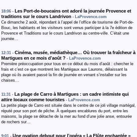
Les Port-de-boucains ont adoré la journée Provence et
18:06 -
traditions sur le cours Landrivon
- LaProvence.com
Ce dimanche 2 août, répondant à l’appel de l’office de tourisme de Port-de-
Bouc, les habitants et les visiteurs sont venus participer à la 7e édition de
Provence et Traditions sur le cours Landrivon au centre-ville. C’était une
journée…
Cinéma, musée, médiathèque… Où trouver la fraîcheur à
12:31 -
Martigues en ce mois d’août ?
- LaProvence.com
Première préoccupation pour tous en ce début du mois d’août : chercher le
frais et c’est ce que montrent les Martégaux aux Laurons, délaissant la
plage où ils avaient passé la fin de journée en venant s’installer sur les
chaises…
La plage de Carro à Martigues : un cadre intimiste qui
11:31 -
attire locaux comme touristes
- LaProvence.com
La petite plage de Carro est située dans le centre de ce joli village martégal,
réputé pour son port de pêche. À quelques encablures du port, entre les
maisons, la plage se détache de la mer au fond d’une jolie anse, entourée
de rochers sur…
Une ovation debout pour l’opéra « La Flûte enchantée »
9:01 -