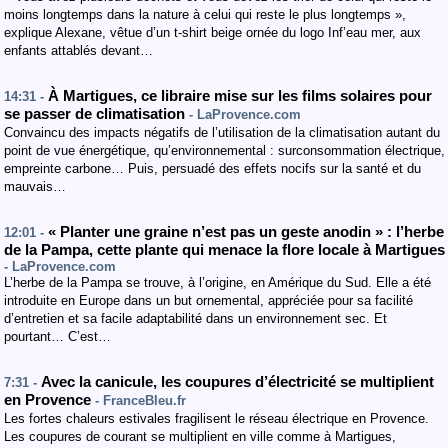
moins longtemps dans la nature à celui qui reste le plus longtemps »,
explique Alexane, vêtue d’un t-shirt beige ornée du logo Inf’eau mer, aux
enfants attablés devant…
À Martigues, ce libraire mise sur les films solaires pour
14:31 -
se passer de climatisation
- LaProvence.com
Convaincu des impacts négatifs de l’utilisation de la climatisation autant du
point de vue énergétique, qu’environnemental : surconsommation électrique,
empreinte carbone… Puis, persuadé des effets nocifs sur la santé et du
mauvais…
« Planter une graine n’est pas un geste anodin » : l’herbe
12:01 -
de la Pampa, cette plante qui menace la flore locale à Martigues
- LaProvence.com
L’herbe de la Pampa se trouve, à l’origine, en Amérique du Sud. Elle a été
introduite en Europe dans un but ornemental, appréciée pour sa facilité
d’entretien et sa facile adaptabilité dans un environnement sec. Et
pourtant… C’est…
Avec la canicule, les coupures d’électricité se multiplient
7:31 -
en Provence
- FranceBleu.fr
Les fortes chaleurs estivales fragilisent le réseau électrique en Provence.
Les coupures de courant se multiplient en ville comme à Martigues,