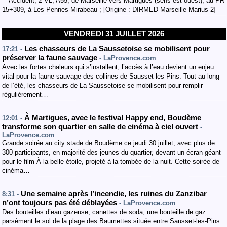
** Accident, 2 VL, A55, de Marseille vers Martigues (sens est-ouest), au PR
15+309, à Les Pennes-Mirabeau ; [Origine : DIRMED Marseille Marius 2]
VENDREDI 31 JUILLET 2026
Les chasseurs de La Saussetoise se mobilisent pour
17:21 -
préserver la faune sauvage
- LaProvence.com
Avec les fortes chaleurs qui s’installent, l’accès à l’eau devient un enjeu
vital pour la faune sauvage des collines de Sausset-les-Pins. Tout au long
de l’été, les chasseurs de La Saussetoise se mobilisent pour remplir
régulièrement…
À Martigues, avec le festival Happy end, Boudème
12:01 -
transforme son quartier en salle de cinéma à ciel ouvert
-
LaProvence.com
Grande soirée au city stade de Boudème ce jeudi 30 juillet, avec plus de
300 participants, en majorité des jeunes du quartier, devant un écran géant
pour le film À la belle étoile, projeté à la tombée de la nuit. Cette soirée de
cinéma…
Une semaine après l’incendie, les ruines du Zanzibar
8:31 -
n’ont toujours pas été déblayées
- LaProvence.com
Des bouteilles d’eau gazeuse, canettes de soda, une bouteille de gaz
parsèment le sol de la plage des Baumettes située entre Sausset-les-Pins