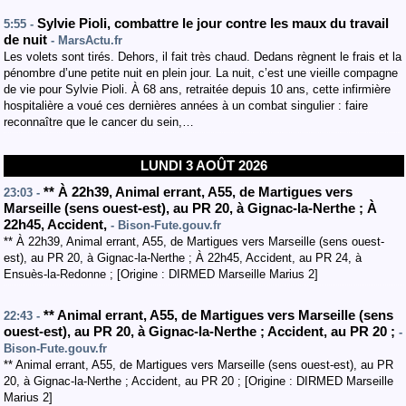
Sylvie Pioli, combattre le jour contre les maux du travail
5:55 -
de nuit
- MarsActu.fr
Les volets sont tirés. Dehors, il fait très chaud. Dedans règnent le frais et la
pénombre d’une petite nuit en plein jour. La nuit, c’est une vieille compagne
de vie pour Sylvie Pioli. À 68 ans, retraitée depuis 10 ans, cette infirmière
hospitalière a voué ces dernières années à un combat singulier : faire
reconnaître que le cancer du sein,…
LUNDI 3 AOÛT 2026
**
À 22h39
,
Animal errant
,
A55
, de Martigues vers
23:03 -
Marseille
(sens ouest-est
)
,
au PR 20
,
à Gignac-la-Nerthe
;
À
22h45
,
Accident
,
- Bison-Fute.gouv.fr
** À 22h39, Animal errant, A55, de Martigues vers Marseille (sens ouest-
est), au PR 20, à Gignac-la-Nerthe ; À 22h45, Accident, au PR 24, à
Ensuès-la-Redonne ; [Origine : DIRMED Marseille Marius 2]
**
Animal errant
,
A55
, de Martigues vers Marseille
(sens
22:43 -
ouest-est
)
,
au PR 20
,
à Gignac-la-Nerthe
;
Accident
,
au PR 20
;
-
Bison-Fute.gouv.fr
** Animal errant, A55, de Martigues vers Marseille (sens ouest-est), au PR
20, à Gignac-la-Nerthe ; Accident, au PR 20 ; [Origine : DIRMED Marseille
Marius 2]