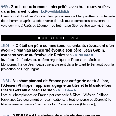
Gard : deux hommes interpellés avec huit roues volées
9:59 -
dans leurs véhicules
- LeReveilduMidi.fr
Dans la nuit du 24 au 25 juillet, les gendarmes de Marguerittes ont interpellé
deux hommes après la découverte de huit roues complètes provenant de
vols commis à Uzès et Lédenon. Le butin a pu être restitué aux victimes.
JEUDI 30 JUILLET 2026
« C’était un père comme tous les enfants rêveraient d’en
15:01 -
avoir » : Mathias Moncorgé évoque son père, Jean Gabin,
avant sa venue au festival de Redessan
- MidiLibre.fr
Invité du 12e festival du cinéma argentique de Redessan, Mathias
Moncorgé, fils de Jean Gabin, sera présent dans le Gard le 1er août pour la
projection de L’Âge ingrat.
Au championnat de France par catégorie de tir à l’arc,
13:31 -
l’Alésien Philippe Fappiano a gagné un titre et le Manduellois
Pierre Gerzain a perdu le sien
- MidiLibre.fr
Lors du championnat de France par catégorie à Riom, l’Alésien Philippe
Fappiano, 12e seulement en qualifications, a tout renversé et décroché le
titre national en senior 3 arc à poulie. Pierre Gerzain (Manduel),…