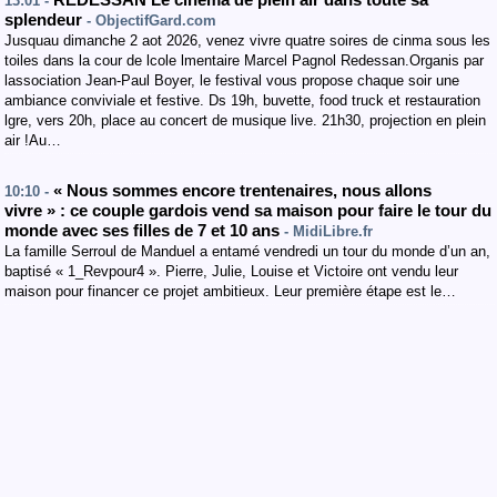
REDESSAN Le cinéma de plein air dans toute sa
13:01 -
splendeur
- ObjectifGard.com
Jusquau dimanche 2 aot 2026, venez vivre quatre soires de cinma sous les
toiles dans la cour de lcole lmentaire Marcel Pagnol Redessan.Organis par
lassociation Jean-Paul Boyer, le festival vous propose chaque soir une
ambiance conviviale et festive. Ds 19h, buvette, food truck et restauration
lgre, vers 20h, place au concert de musique live. 21h30, projection en plein
air !Au…
« Nous sommes encore trentenaires, nous allons
10:10 -
vivre » : ce couple gardois vend sa maison pour faire le tour du
monde avec ses filles de 7 et 10 ans
- MidiLibre.fr
La famille Serroul de Manduel a entamé vendredi un tour du monde d’un an,
baptisé « 1_Revpour4 ». Pierre, Julie, Louise et Victoire ont vendu leur
maison pour financer ce projet ambitieux. Leur première étape est le…