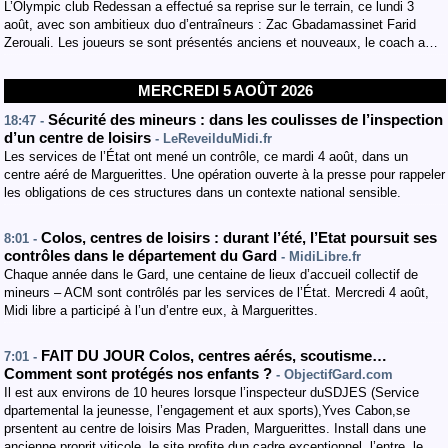
L’Olympic club Redessan a effectué sa reprise sur le terrain, ce lundi 3
août, avec son ambitieux duo d’entraîneurs : Zac Gbadamassinet Farid
Zerouali. Les joueurs se sont présentés anciens et nouveaux, le coach a…
MERCREDI 5 AOÛT 2026
Sécurité des mineurs : dans les coulisses de l’inspection
18:47 -
d’un centre de loisirs
- LeReveilduMidi.fr
Les services de l’État ont mené un contrôle, ce mardi 4 août, dans un
centre aéré de Marguerittes. Une opération ouverte à la presse pour rappeler
les obligations de ces structures dans un contexte national sensible.
Colos, centres de loisirs : durant l’été, l’Etat poursuit ses
8:01 -
contrôles dans le département du Gard
- MidiLibre.fr
Chaque année dans le Gard, une centaine de lieux d’accueil collectif de
mineurs – ACM sont contrôlés par les services de l’État. Mercredi 4 août,
Midi libre a participé à l’un d’entre eux, à Marguerittes.
FAIT DU JOUR Colos, centres aérés, scoutisme…
7:01 -
Comment sont protégés nos enfants ?
- ObjectifGard.com
Il est aux environs de 10 heures lorsque l’inspecteur duSDJES (Service
dpartemental la jeunesse, l’engagement et aux sports),Yves Cabon,se
prsentent au centre de loisirs Mas Praden, Marguerittes. Install dans une
ancienne proprit viticole, le site profite dun cadre exceptionnel. l’entre, le