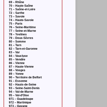
69 – Rhône
70 – Haute-Saône
71 – Saône-et-Loire
72 – Sarthe
73 – Savoie
74 – Haute-Savoie
75 – Paris
76 – Seine-Maritime
77 – Seine-et-Marne
78 – Yvelines
79 – Deux-Sèvres
80 – Somme
81 – Tarn
82 – Tarn-et-Garonne
83 – Var
84 – Vaucluse
85 – Vendée
86 – Vienne
87 – Haute-Vienne
88 – Vosges
89 – Yonne
90 – Territoire de Belfort
91 – Essonne
92 – Hauts-de-Seine
93 – Seine-Saint-Denis
94 – Val-de-Marne
95 – Val-d’Oise
971 – Guadeloupe
972 – Martinique
973 – Guyane