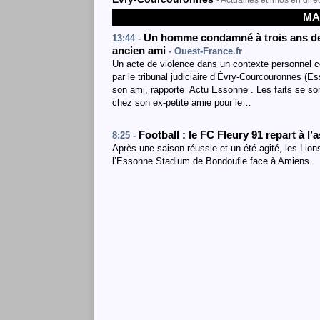
- Actualités et infos en dire
MA
Un homme condamné à trois ans de 
13:44 -
ancien ami
- Ouest-France.fr
Un acte de violence dans un contexte personnel c
par le tribunal judiciaire d’Évry-Courcouronnes (E
son ami, rapporte Actu Essonne . Les faits se son
chez son ex-petite amie pour le…
Football : le FC Fleury 91 repart à l
8:25 -
Après une saison réussie et un été agité, les Lion
l’Essonne Stadium de Bondoufle face à Amiens.