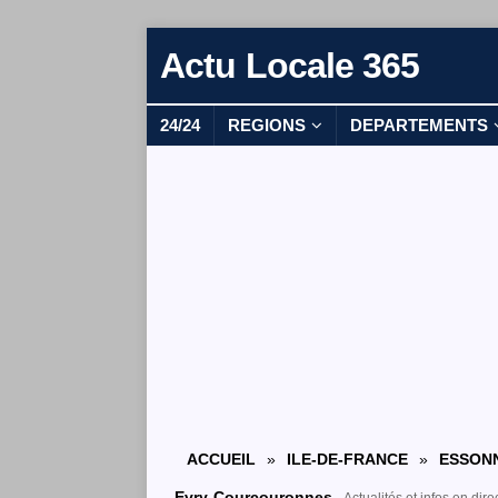
Actu Locale 365
24/24
REGIONS
DEPARTEMENTS
ACCUEIL
»
ILE-DE-FRANCE
»
ESSONN
Evry-Courcouronnes