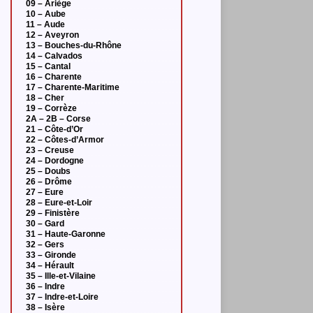
09 – Ariège
10 – Aube
11 – Aude
12 – Aveyron
13 – Bouches-du-Rhône
14 – Calvados
15 – Cantal
16 – Charente
17 – Charente-Maritime
18 – Cher
19 – Corrèze
2A – 2B – Corse
21 – Côte-d’Or
22 – Côtes-d’Armor
23 – Creuse
24 – Dordogne
25 – Doubs
26 – Drôme
27 – Eure
28 – Eure-et-Loir
29 – Finistère
30 – Gard
31 – Haute-Garonne
32 – Gers
33 – Gironde
34 – Hérault
35 – Ille-et-Vilaine
36 – Indre
37 – Indre-et-Loire
38 – Isère