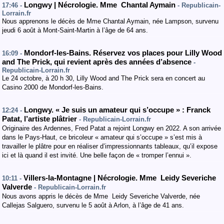
Longwy | Nécrologie. Mme Chantal Aymain
17:46 -
- Republicain-
Lorrain.fr
Nous apprenons le décès de Mme Chantal Aymain, née Lampson, survenu
jeudi 6 août à Mont-Saint-Martin à l’âge de 64 ans.
Mondorf-les-Bains. Réservez vos places pour Lilly Wood
16:09 -
and The Prick, qui revient après des années d’absence
-
Republicain-Lorrain.fr
Le 24 octobre, à 20 h 30, Lilly Wood and The Prick sera en concert au
Casino 2000 de Mondorf-les-Bains.
Longwy. « Je suis un amateur qui s’occupe » : Franck
12:24 -
Patat, l’artiste plâtrier
- Republicain-Lorrain.fr
Originaire des Ardennes, Fred Patat a rejoint Longwy en 2022. A son arrivée
dans le Pays-Haut, ce bricoleur « amateur qui s’occupe » s’est mis à
travailler le plâtre pour en réaliser d’impressionnants tableaux, qu’il expose
ici et là quand il est invité. Une belle façon de « tromper l’ennui ».
Villers-la-Montagne | Nécrologie. Mme Leidy Severiche
10:11 -
Valverde
- Republicain-Lorrain.fr
Nous avons appris le décès de Mme Leidy Severiche Valverde, née
Callejas Salguero, survenu le 5 août à Arlon, à l’âge de 41 ans.