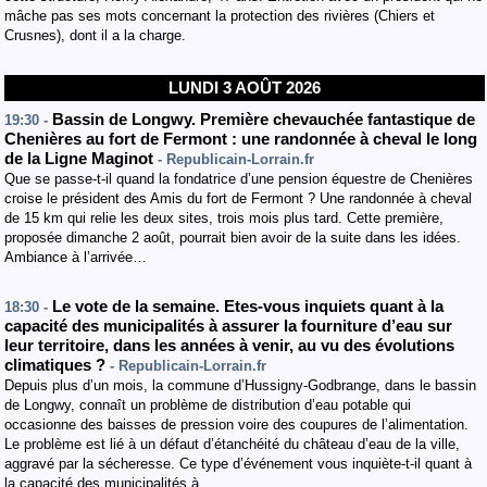
mâche pas ses mots concernant la protection des rivières (Chiers et
Crusnes), dont il a la charge.
LUNDI 3 AOÛT 2026
Bassin de Longwy. Première chevauchée fantastique de
19:30 -
Chenières au fort de Fermont : une randonnée à cheval le long
de la Ligne Maginot
- Republicain-Lorrain.fr
Que se passe-t-il quand la fondatrice d’une pension équestre de Chenières
croise le président des Amis du fort de Fermont ? Une randonnée à cheval
de 15 km qui relie les deux sites, trois mois plus tard. Cette première,
proposée dimanche 2 août, pourrait bien avoir de la suite dans les idées.
Ambiance à l’arrivée…
Le vote de la semaine. Etes-vous inquiets quant à la
18:30 -
capacité des municipalités à assurer la fourniture d’eau sur
leur territoire, dans les années à venir, au vu des évolutions
climatiques ?
- Republicain-Lorrain.fr
Depuis plus d’un mois, la commune d’Hussigny-Godbrange, dans le bassin
de Longwy, connaît un problème de distribution d’eau potable qui
occasionne des baisses de pression voire des coupures de l’alimentation.
Le problème est lié à un défaut d’étanchéité du château d’eau de la ville,
aggravé par la sécheresse. Ce type d’événement vous inquiète-t-il quant à
la capacité des municipalités à…