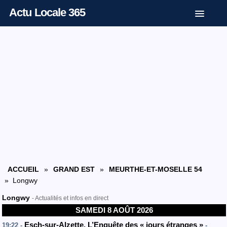
Actu Locale 365
ACCUEIL
»
GRAND EST
»
MEURTHE-ET-MOSELLE 54
» Longwy
Longwy
- Actualités et infos en direct
SAMEDI 8 AOÛT 2026
Esch-sur-Alzette. L’Enquête des « jours étranges »
19:22 -
-