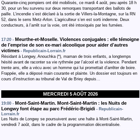
Quarante-cinq pompiers ont été mobilisés, ce mardi 4 août, peu après 18 h
30, pour un feu survenu sur deux remorques transportant des ballots de
paille. L’incendie s’est déclaré à la sortie de Villers-la-Montagne, sur la RN
52, dans le sens Metz-Arlon. L’agriculteur s’en est sorti indemne. Deux
conducteurs, à l’arrêt sur la voie, ont été intoxiqués par les fumées.
Meurthe-et-Moselle. Violences conjugales : elle témoigne
17:20 -
de l’emprise de son ex-mari alcoolique pour aider d’autres
victimes
- Republicain-Lorrain.fr
Résidant à Longwy, Anouchka (*), maman de trois enfants, a longtemps
hésité avant de raconter sa vie rythmée par l’alcool et la violence. Pendant
trente ans, elle a vécu avec un homme qui lui promettait d’arrêter de boire.
Frappée, elle a déposé main courante et plainte. Un dossier est toujours en
cours d’instruction au tribunal de Val de Briey depuis…
MERCREDI 5 AOÛT 2026
Mont-Saint-Martin. Mont-Saint-Martin : les Nuits de
19:00 -
Longwy font étape au parc Frédéric-Brigidi
- Republicain-
Lorrain.fr
Les Nuits de Longwy se poursuivent avec une halte à Mont-Saint-Martin,
vendredi 7 août, dans le cadre de la programmation décentralisée.