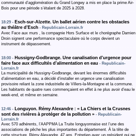
communauté d’agglomération du Grand Longwy a mis en place la prime Air-
Bois pour une période s’étalant de 2025 à 2028.
Esch-sur-Alzette. Un ballet aérien contre les obstacles
18:29 -
au théâtre d’Esch
- Republicain-Lorrain.fr
Avec Face aux murs , la compagnie Hors Surface et le chorégraphe Damien
Droin signent une performance spectaculaire où le corps devient un
instrument de dépassement.
Hussigny-Godbrange. Une canalisation d’urgence pour
18:00 -
faire face aux difficultés d’alimentation en eau
- Republicain-
Lorrain.fr
La municipalité de Hussigny-Godbrange, devant les énormes difficultés
d’alimentation en eau, a décidé d’installer en urgence une canalisation
provisoire reliant la zone industrielle de Villers-la-Montagne et la commune.
Les habitants de quatre rues commençaient en effet à ne plus avoir d’eau le
week-end, et même en semaine.
Longuyon. Rémy Alexandre : « La Chiers et la Crusnes
12:46 -
sont des rivières à protéger de la pollution »
- Republicain-
Lorrain.fr
Avec 570 adhérents, l’AAPPMA La Truite longuyonnaise est l’une des
associations de pêche les plus importantes du département. À la tête de
cette structure, Rémy Alexandre, 47 ans. Entretien avec un président qui ne