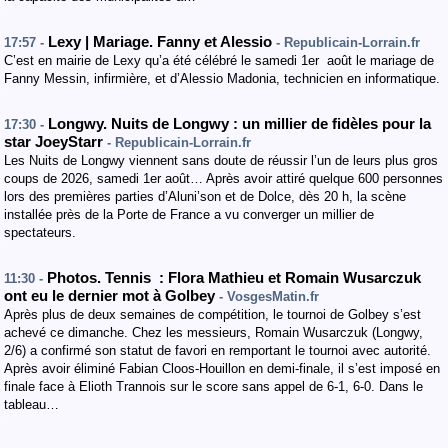
Lexy | Mariage. Fanny et Alessio
17:57 -
- Republicain-Lorrain.fr
C’est en mairie de Lexy qu’a été célébré le samedi 1er août le mariage de
Fanny Messin, infirmière, et d’Alessio Madonia, technicien en informatique.
Longwy. Nuits de Longwy : un millier de fidèles pour la
17:30 -
star JoeyStarr
- Republicain-Lorrain.fr
Les Nuits de Longwy viennent sans doute de réussir l’un de leurs plus gros
coups de 2026, samedi 1er août… Après avoir attiré quelque 600 personnes
lors des premières parties d’Aluni’son et de Dolce, dès 20 h, la scène
installée près de la Porte de France a vu converger un millier de
spectateurs.
Photos. Tennis : Flora Mathieu et Romain Wusarczuk
11:30 -
ont eu le dernier mot à Golbey
- VosgesMatin.fr
Après plus de deux semaines de compétition, le tournoi de Golbey s’est
achevé ce dimanche. Chez les messieurs, Romain Wusarczuk (Longwy,
2/6) a confirmé son statut de favori en remportant le tournoi avec autorité.
Après avoir éliminé Fabian Cloos-Houillon en demi-finale, il s’est imposé en
finale face à Elioth Trannois sur le score sans appel de 6-1, 6-0. Dans le
tableau…