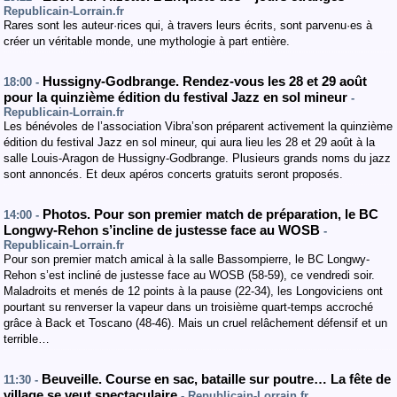
Republicain-Lorrain.fr
Rares sont les auteur·rices qui, à travers leurs écrits, sont parvenu·es à
créer un véritable monde, une mythologie à part entière.
Hussigny-Godbrange. Rendez-vous les 28 et 29 août
18:00 -
pour la quinzième édition du festival Jazz en sol mineur
-
Republicain-Lorrain.fr
Les bénévoles de l’association Vibra’son préparent activement la quinzième
édition du festival Jazz en sol mineur, qui aura lieu les 28 et 29 août à la
salle Louis-Aragon de Hussigny-Godbrange. Plusieurs grands noms du jazz
sont annoncés. Et deux apéros concerts gratuits seront proposés.
Photos. Pour son premier match de préparation, le BC
14:00 -
Longwy-Rehon s’incline de justesse face au WOSB
-
Republicain-Lorrain.fr
Pour son premier match amical à la salle Bassompierre, le BC Longwy-
Rehon s’est incliné de justesse face au WOSB (58-59), ce vendredi soir.
Maladroits et menés de 12 points à la pause (22-34), les Longoviciens ont
pourtant su renverser la vapeur dans un troisième quart-temps accroché
grâce à Back et Toscano (48-46). Mais un cruel relâchement défensif et un
terrible…
Beuveille. Course en sac, bataille sur poutre… La fête de
11:30 -
village se veut spectaculaire
- Republicain-Lorrain.fr