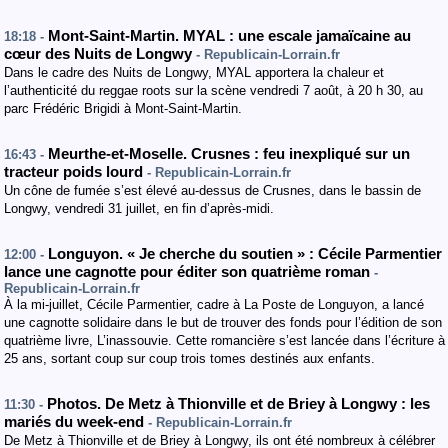
Mont-Saint-Martin. MYAL : une escale jamaïcaine au
18:18 -
cœur des Nuits de Longwy
- Republicain-Lorrain.fr
Dans le cadre des Nuits de Longwy, MYAL apportera la chaleur et
l’authenticité du reggae roots sur la scène vendredi 7 août, à 20 h 30, au
parc Frédéric Brigidi à Mont-Saint-Martin.
Meurthe-et-Moselle. Crusnes : feu inexpliqué sur un
16:43 -
tracteur poids lourd
- Republicain-Lorrain.fr
Un cône de fumée s’est élevé au-dessus de Crusnes, dans le bassin de
Longwy, vendredi 31 juillet, en fin d’après-midi.
Longuyon. « Je cherche du soutien » : Cécile Parmentier
12:00 -
lance une cagnotte pour éditer son quatrième roman
-
Republicain-Lorrain.fr
À la mi-juillet, Cécile Parmentier, cadre à La Poste de Longuyon, a lancé
une cagnotte solidaire dans le but de trouver des fonds pour l’édition de son
quatrième livre, L’inassouvie. Cette romancière s’est lancée dans l’écriture à
25 ans, sortant coup sur coup trois tomes destinés aux enfants.
Photos. De Metz à Thionville et de Briey à Longwy : les
11:30 -
mariés du week-end
- Republicain-Lorrain.fr
De Metz à Thionville et de Briey à Longwy, ils ont été nombreux à célébrer