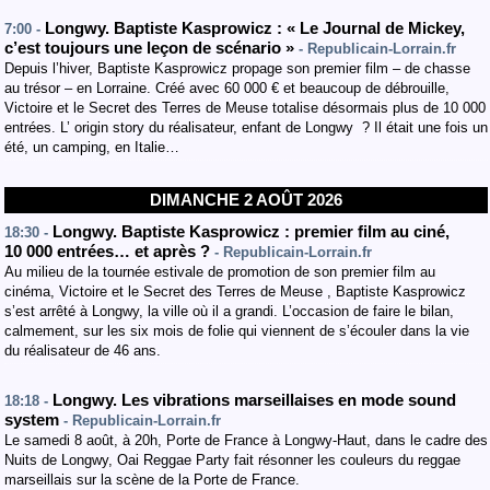
Longwy. Baptiste Kasprowicz : « Le Journal de Mickey,
7:00 -
c’est toujours une leçon de scénario »
- Republicain-Lorrain.fr
Depuis l’hiver, Baptiste Kasprowicz propage son premier film – de chasse
au trésor – en Lorraine. Créé avec 60 000 € et beaucoup de débrouille,
Victoire et le Secret des Terres de Meuse totalise désormais plus de 10 000
entrées. L’ origin story du réalisateur, enfant de Longwy ? Il était une fois un
été, un camping, en Italie…
DIMANCHE 2 AOÛT 2026
Longwy. Baptiste Kasprowicz : premier film au ciné,
18:30 -
10 000 entrées… et après ?
- Republicain-Lorrain.fr
Au milieu de la tournée estivale de promotion de son premier film au
cinéma, Victoire et le Secret des Terres de Meuse , Baptiste Kasprowicz
s’est arrêté à Longwy, la ville où il a grandi. L’occasion de faire le bilan,
calmement, sur les six mois de folie qui viennent de s’écouler dans la vie
du réalisateur de 46 ans.
Longwy. Les vibrations marseillaises en mode sound
18:18 -
system
- Republicain-Lorrain.fr
Le samedi 8 août, à 20h, Porte de France à Longwy-Haut, dans le cadre des
Nuits de Longwy, Oai Reggae Party fait résonner les couleurs du reggae
marseillais sur la scène de la Porte de France.