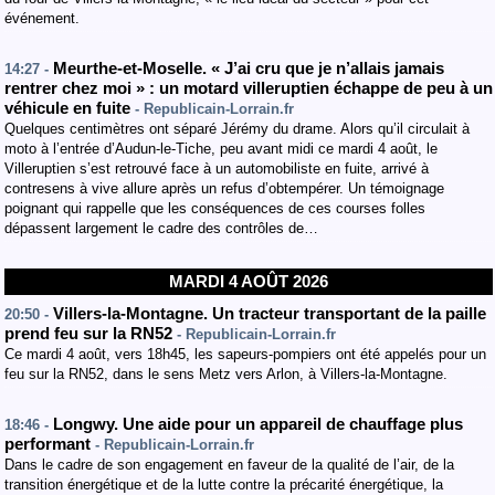
événement.
Meurthe-et-Moselle. « J’ai cru que je n’allais jamais
14:27 -
rentrer chez moi » : un motard villeruptien échappe de peu à un
véhicule en fuite
- Republicain-Lorrain.fr
Quelques centimètres ont séparé Jérémy du drame. Alors qu’il circulait à
moto à l’entrée d’Audun-le-Tiche, peu avant midi ce mardi 4 août, le
Villeruptien s’est retrouvé face à un automobiliste en fuite, arrivé à
contresens à vive allure après un refus d’obtempérer. Un témoignage
poignant qui rappelle que les conséquences de ces courses folles
dépassent largement le cadre des contrôles de…
MARDI 4 AOÛT 2026
Villers-la-Montagne. Un tracteur transportant de la paille
20:50 -
prend feu sur la RN52
- Republicain-Lorrain.fr
Ce mardi 4 août, vers 18h45, les sapeurs-pompiers ont été appelés pour un
feu sur la RN52, dans le sens Metz vers Arlon, à Villers-la-Montagne.
Longwy. Une aide pour un appareil de chauffage plus
18:46 -
performant
- Republicain-Lorrain.fr
Dans le cadre de son engagement en faveur de la qualité de l’air, de la
transition énergétique et de la lutte contre la précarité énergétique, la