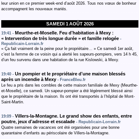
leur union en ce premier week-end d’août 2026. Tous nos vœux de bonheur
accompagnent les nouveaux mariés.
SAMEDI 1 AOÛT 2026
Meurthe-et-Moselle. Feu d’habitation à Mexy :
19:41 -
« Intervention de très longue durée » et famille relogée
-
Republicain-Lorrain.fr
« Ça fait vraiment de la peine pour le propriétaire… » Ce samedi 1er août,
c’est la femme de ce voisin qui a alerté les sapeurs-pompiers, vers 14 h 45,
d’un feu survenu dans une habitation de la rue Kislowski, à Mexy.
Un pompier et le propriétaire d’une maison blessés
19:40 -
après un incendie à Mexy
- FranceBleu.fr
Le feu a pris dans les combles de cette maison familiale de Mexy (Meurthe-
et-Moselle), ce samedi. Un sapeur-pompier a été légèrement blessé ainsi
que le propriétaire de la maison. Ils ont été transportés à l’hôpital de Mont-
Saint-Martin.
Villers-la-Montagne. Le grand show des enfants, entre
19:09 -
poutre, jeux d’adresse et escalade
- Republicain-Lorrain.fr
Quatre semaines de vacances ont été organisées pour une bonne
quarantaine d’enfants au périscolaire de Villers-la-Montagne.