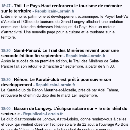
Thil. Le Pays-Haut renforcera le tourisme de mémoire
18:47 -
sur le territoire
- Republicain-Lorrain.fr
Entre mémoire, patrimoine et développement économique, le Pays-Haut-Val
d’Alzette et l’Office de tourisme du Grand Longwy affichent une ambition
commune : faire des richesses historiques du Pays-Haut un moteur
d’attractivité. Une nouvelle page pour la culture et le tourisme sur le
territoire.
Saint-Pancré. Le Trail des Minières revient pour une
18:20 -
seconde édition fin septembre
- Republicain-Lorrain.fr
Après le succès de sa première édition, le Trail des Minières de Saint-
Pancré fait son retour le dimanche 27 septembre, à partir de 9 h 30.
Réhon. Le Karaté-club est prêt à poursuivre son
18:20 -
développement
- Republicain-Lorrain.fr
Le Karaté-club de Réhon Meurthe-et-Moselle, présidé par Adel Fahem,
retrouvera le chemin du dojo dès le mardi 1er septembre.
Bassin de Longwy. L’éclipse solaire sur « le site idéal du
18:00 -
secteur »
- Republicain-Lorrain.fr
Le club d’astronomie de Longwy, Astro-Loisirs, donne rendez-vous à celles
et ceux qui veulent observer l’éclipse solaire du 12 août à l’ouvrage A5 Bois
du four de Villers-la-Montagne, « le lieu idéal du secteur » pour cet