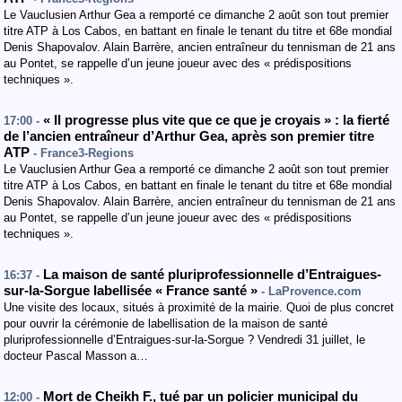
Le Vauclusien Arthur Gea a remporté ce dimanche 2 août son tout premier
titre ATP à Los Cabos, en battant en finale le tenant du titre et 68e mondial
Denis Shapovalov. Alain Barrère, ancien entraîneur du tennisman de 21 ans
au Pontet, se rappelle d’un jeune joueur avec des « prédispositions
techniques ».
« Il progresse plus vite que ce que je croyais » : la fierté
17:00 -
de l’ancien entraîneur d’Arthur Gea, après son premier titre
ATP
- France3-Regions
Le Vauclusien Arthur Gea a remporté ce dimanche 2 août son tout premier
titre ATP à Los Cabos, en battant en finale le tenant du titre et 68e mondial
Denis Shapovalov. Alain Barrère, ancien entraîneur du tennisman de 21 ans
au Pontet, se rappelle d’un jeune joueur avec des « prédispositions
techniques ».
La maison de santé pluriprofessionnelle d’Entraigues-
16:37 -
sur-la-Sorgue labellisée « France santé »
- LaProvence.com
Une visite des locaux, situés à proximité de la mairie. Quoi de plus concret
pour ouvrir la cérémonie de labellisation de la maison de santé
pluriprofessionnelle d’Entraigues-sur-la-Sorgue ? Vendredi 31 juillet, le
docteur Pascal Masson a…
Mort de Cheikh F., tué par un policier municipal du
12:00 -