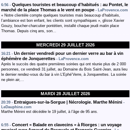
Quelques touristes et beaucoup d’habitués : au Pontet, le
6:56 -
marché de la place Thomas a le vent en poupe
- LaProvence.com
« Notre clientèle compte quelques touristes mais beaucoup d’habitués,
l’ambiance est bon enfant, les clients sont sympathiques », glisse Xavier
Gouzy, boucher-charcutier pontétien, installé chaque jeudi matin place
Thomas. Depuis cinq ans, son…
MERCREDI 29 JUILLET 2026
Un dernier vendredi pour un dernier verre au bar à vin
16:21 -
éphémère de Jonquerettes
- LaProvence.com
Après le succès des quatre premières soirées qui ont réunie plus de 2 000
personnes, ce vendredi 31 juillet, au Domaine du Bois Saint-Jean, aura lieu
le dernier rendez-vous du bar à vin L’Ephé’Verre, à Jonquerettes. La soirée
ne plein air,…
MARDI 28 JUILLET 2026
Entraigues-sur-la-Sorgue | Nécrologie. Marthe Ménini
20:39 -
-
LeDauphine.com
Marthe Ménini est décédée le 19 juillet, à l’âge de 95 ans.
Concert « Balade en clavecins » à Riorges : un voyage
6:55 -