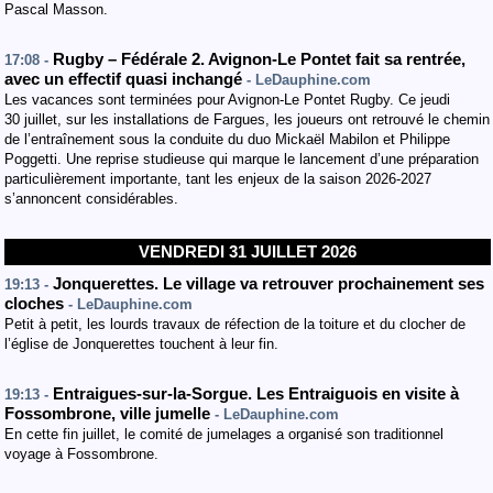
Pascal Masson.
Rugby – Fédérale 2. Avignon-Le Pontet fait sa rentrée,
17:08 -
avec un effectif quasi inchangé
- LeDauphine.com
Les vacances sont terminées pour Avignon-Le Pontet Rugby. Ce jeudi
30 juillet, sur les installations de Fargues, les joueurs ont retrouvé le chemin
de l’entraînement sous la conduite du duo Mickaël Mabilon et Philippe
Poggetti. Une reprise studieuse qui marque le lancement d’une préparation
particulièrement importante, tant les enjeux de la saison 2026-2027
s’annoncent considérables.
VENDREDI 31 JUILLET 2026
Jonquerettes. Le village va retrouver prochainement ses
19:13 -
cloches
- LeDauphine.com
Petit à petit, les lourds travaux de réfection de la toiture et du clocher de
l’église de Jonquerettes touchent à leur fin.
Entraigues-sur-la-Sorgue. Les Entraiguois en visite à
19:13 -
Fossombrone, ville jumelle
- LeDauphine.com
En cette fin juillet, le comité de jumelages a organisé son traditionnel
voyage à Fossombrone.