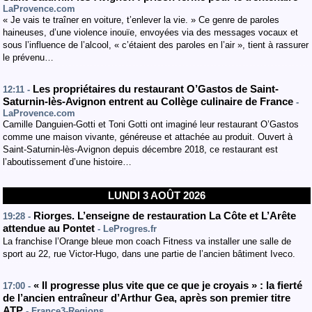
LaProvence.com
« Je vais te traîner en voiture, t’enlever la vie. » Ce genre de paroles
haineuses, d’une violence inouïe, envoyées via des messages vocaux et
sous l’influence de l’alcool, « c’étaient des paroles en l’air », tient à rassurer
le prévenu…
Les propriétaires du restaurant O’Gastos de Saint-
12:11 -
Saturnin-lès-Avignon entrent au Collège culinaire de France
-
LaProvence.com
Camille Danguien-Gotti et Toni Gotti ont imaginé leur restaurant O’Gastos
comme une maison vivante, généreuse et attachée au produit. Ouvert à
Saint-Saturnin-lès-Avignon depuis décembre 2018, ce restaurant est
l’aboutissement d’une histoire…
LUNDI 3 AOÛT 2026
Riorges. L’enseigne de restauration La Côte et L’Arête
19:28 -
attendue au Pontet
- LeProgres.fr
La franchise l’Orange bleue mon coach Fitness va installer une salle de
sport au 22, rue Victor-Hugo, dans une partie de l’ancien bâtiment Iveco.
« Il progresse plus vite que ce que je croyais » : la fierté
17:00 -
de l’ancien entraîneur d’Arthur Gea, après son premier titre
ATP
- France3-Regions