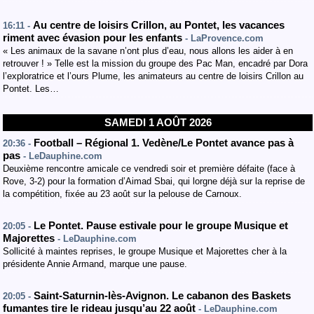
Au centre de loisirs Crillon, au Pontet, les vacances
16:11 -
riment avec évasion pour les enfants
- LaProvence.com
« Les animaux de la savane n’ont plus d’eau, nous allons les aider à en
retrouver ! » Telle est la mission du groupe des Pac Man, encadré par Dora
l’exploratrice et l’ours Plume, les animateurs au centre de loisirs Crillon au
Pontet. Les…
SAMEDI 1 AOÛT 2026
Football – Régional 1. Vedène/Le Pontet avance pas à
20:36 -
pas
- LeDauphine.com
Deuxième rencontre amicale ce vendredi soir et première défaite (face à
Rove, 3-2) pour la formation d’Aimad Sbai, qui lorgne déjà sur la reprise de
la compétition, fixée au 23 août sur la pelouse de Carnoux.
Le Pontet. Pause estivale pour le groupe Musique et
20:05 -
Majorettes
- LeDauphine.com
Sollicité à maintes reprises, le groupe Musique et Majorettes cher à la
présidente Annie Armand, marque une pause.
Saint-Saturnin-lès-Avignon. Le cabanon des Baskets
20:05 -
fumantes tire le rideau jusqu’au 22 août
- LeDauphine.com