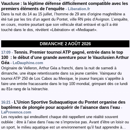
Vaucluse : la légitime défense difficilement compatible avec les
premiers éléments de l’enquête
- Liberation.fr
Dans la nuit du 14 au 15 juillet, l’homme de 29 ans d’origine maghrébine a
été tué par les tirs d’un agent du Pontet, ville RN près d’Avignon. L’enquête,
en cours, montre pourtant que son véhicule était entravé et qu’il a été
touché dans le dos, révèlent «Libération» et «Mediapart».
DIMANCHE 2 AOÛT 2026
Tennis. Premier tournoi ATP gagné, entrée dans le top
17:09 -
100 : le début d’une grande aventure pour le Vauclusien Arthur
Géa
- LeDauphine.com
Originaire de Velleron, Arthur Géa a franchi, dans la nuit de samedi à
dimanche, une étape retentissante dans sa jeune carrière. Vainqueur du
tournoi ATP 250 de Los Cabos au Mexique, le joueur français s’apprête à
faire une entrée fracassante dans le top 100 mondial, grimpant dès ce lundi
au 81e rang de la hiérarchie.
L’Union Sportive Subaquatique du Pontet organise des
16:21 -
baptêmes de plongée pour acquérir de l’aisance dans l’eau
-
LaProvence.com
Les noyades qui endeuillent chaque été rappellent une réalité souvent
oubliée : être à l’aise dans l’eau ne s’improvise pas. Avant d’être un loisir ou
un sport, le milieu aquatique est un environnement qu’il faut apprendre à…