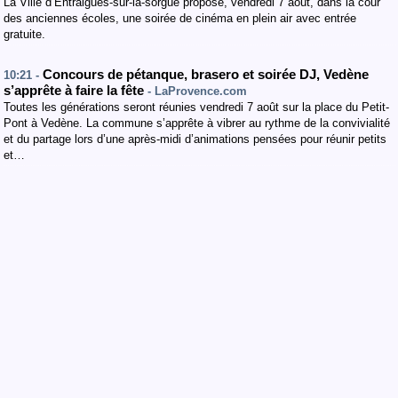
La Ville d’Entraigues-sur-la-sorgue propose, vendredi 7 août, dans la cour
des anciennes écoles, une soirée de cinéma en plein air avec entrée
gratuite.
Concours de pétanque, brasero et soirée DJ, Vedène
10:21 -
s’apprête à faire la fête
- LaProvence.com
Toutes les générations seront réunies vendredi 7 août sur la place du Petit-
Pont à Vedène. La commune s’apprête à vibrer au rythme de la convivialité
et du partage lors d’une après-midi d’animations pensées pour réunir petits
et…