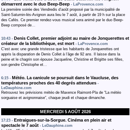
démarrent avec le duo Beep-Beep
- LaProvence.com
La première soirée des Vendredis d’août proposé par la municipalité de
Saint-Saturnin-lès-Avignon aura lieu le 7 août, à partir de 19 h sur la place
des Cafés. Ce premier rendez-vous musical sera animé par le duo Beep-
Beep composé de…
Denis Collet, premier adjoint au maire de Jonquerettes et
10:43 -
créateur de la bibliothèque, est mort
- LaProvence.com
C’est avec une grande tristesse que les habitants de Jonquerettes ont
appris la disparation de Denis Collet à l’âge de 92 ans. Il laisse dans la
peine et le chagrin son épouse Jacqueline, Christine et Brigitte ses filles,
son gendre Christophe et…
Météo. La canicule se poursuit dans le Vaucluse, des
6:15 -
températures proches des 40 degrés attendues
-
LeDauphine.com
Retrouvez les prévisions météo de Maxence Raimont-Pla de “La météo
sorguaise et avignonnaise”, chaque jeudi et chaque dimanche.
MERCREDI 5 AOÛT 2026
Entraigues-sur-la-Sorgue. Cinéma en plein air et
17:23 -
spectacle le 7 août
- LeDauphine.com