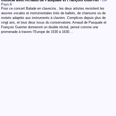
musical avec Arnaud de Pasquale et François Guerrier
- Le-
Pays.fr
Pour ce concert Balade en clavecins , les deux artistes revisitent les
œuvres vocales et instrumentales tirés de ballets, de chansons ou de
motets adaptés aux instruments à claviers. Complices depuis plus de
vingt ans, et tous deux issus du conservatoire, Arnaud de Pasquale et
François Guerrier donneront un double récital, pensé comme une
promenade à travers l’Europe de 1530 à 1630.…