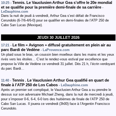
Tennis. Le Vauclusien Arthur Gea s’offre le 20e mondial
10:25 -
et se qualifie pour la première demi-finale de sa carrière
-
LeDauphine.com
Dans la nuit de jeudi à vendredi, Arthur Gea s’est défait de Francisco
Cerundolo (6-7/6-4/6-0) pour se qualifier en demi-finales de l’ATP 250 de
Cabo San Lucas (Mexique).
JEUDI 30 JUILLET 2026
Le film « Avignon » diffusé gratuitement en plein air au
17:21 -
parc Bardi de Vedène
- LaProvence.com
Un plaid sous le bras, un coussin bien moelleux dans les mains et les yeux
rivés vers les étoiles… C’est le rendez-vous estival par excellence que
propose la Ville de Vedène ce vendredi 31 juillet. Dès 21 h, l’écrin verdoyant
du parc Bardi…
Tennis . Le Vauclusien Arthur Gea qualifié en quart de
11:40 -
finale à l’ATP 250 de Los Cabos
- LeDauphine.com
Après un premier set compliqué, le Vauclusien Arthur Gea a su prendre le
dessus sur son adversaire Michael Zheng, dans la nuit de mercredi à jeudi,
pour s’imposer 0-6, 6-4, 6-0 lors des huitièmes de finale de l’ATP 250 de
Cabo San Lucas. Il jouera ce vendredi (3h00) face à l’Argentin Francisco
Cerundolo.