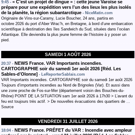
« C’est un projet de dingue » : cette jeune Varoise se
9:45 -
prépare pour une expédition vers l’un des lieux les plus isolés
de la planète, la région subantarctique
- NiceMatin.com
Originaire de Vins-sur-Caramy, Lucie Boucher, 24 ans, partira en
octobre 2026 du port d’Aber Wrac’h, en Bretagne, à bord d’une embarcation
scientifique à destination des îles Sandwich du Sud, situées dans l’océan
Atlantique. Elle deviendra la plus jeune femme de l’histoire à y poser un
pied.
SAMEDI 1 AOÛT 2026
NEWS France. VAR Importants incendies.
20:37 -
CARTOGRAPHIE soir du samedi 1er août 2026 [Réd. Les
Sables-d’Olonne]
- LeReporterSablais.com
VAR Importants incendies. CARTOGRAPHIE soir du samedi 1er août 2026
Toujours d’importants incendies au Nord de Brignoles (Var). Et aussi dans
une zone proche de Fos-sur-Mer (département voisin des Bouches-du-
Rhône) POINT DE LA SITUATION sam 1er août 2026 à 17h30 > L’avant du
feu est toujours très actif. > De nouvelles évacuations des quartiers de …
Source
VENDREDI 31 JUILLET 2026
NEWS France. PRÉFET du VAR : Incendie avec ampleur
18:04 -