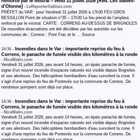
renforcé par le mistral – vend 31 juillet 2026 [Réd. Les Sables-
d’Olonne]
- LeReporterSablais.com
PRÉFET du VAR : pour Vendredi 31 juillet 2026 à 17h30 FEU GROS
BESSILLON Point de situation n°35 – 17h30 Le feu prend de l’ampleur,
renforcé par le mistral. CARTE : CORRENS AU-DESSUS DE BRIGNOLES
De nouvelles évacuations ont été décidées par les autorités sur les
communes de : Correns : Pont Frac et le … Source
Incendies dans le Var : importante reprise du feu à
14:36 -
Correns, le panache de fumée visible des kilomètres à la ronde
- NiceMatin.com
Vendredi 31 juillet 2026, peu avant 14 heures, un épais panache de fumée,
signe d’un nouvel incendie d’espaces naturels est visible depuis Brignoles
et ses alentours. Des hélicoptères bombardiers d’eau survolent la zone. Il
s’agit d’une reprise du feu de Pontevès sur la commune de Correns. De
nombreux pompiers sont déjà sur place.
Incendies dans le Var : importante reprise du feu à
14:36 -
Correns, le panache de fumée visible des kilomètres à la ronde
- NiceMatin.com
Vendredi 31 juillet 2026, peu avant 14 heures, un épais panache de fumée,
signe d’un nouvel incendie d’espaces naturels est visible depuis Brignoles
et ses alentours. Des hélicoptères bombardiers d’eau survolent la zone. Il
s’agit d’une reprise du feu de Pontevès sur la commune de Correns. De
nombreux pompiers sont déjà sur place.