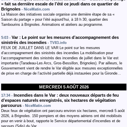
» fait sa dernière escale de l’été ce jeudi dans ce quartier de
Brignoles
- NiceMatin.com
La Maison des initiatives sociale organise une dernière étape de sa «
Saison du partage » pour l’été aujourd’hui, à 18 h 30, quartier des
Tambourins à Brignoles. Animations et ateliers au programme.
Var : Le point sur les mesures d’accompagnement des
5:03 -
sinistrés des incendies
- TV83.info
FEUX DE JUILLET DANS LE VAR Le point sur les mesures
d’accompagnement des sinistrés des incendies La mobilisation pour
l’accompagnement des sinistrés des incendies de juillet dans le Var est
importante (Taradeau-Les Arcs, Gros-Bessillon, Brignoles). Par ailleurs, le
Gouvernement vient de rendre le Var éligible aux mesures exceptionnelles
de prise en charge de l’activité partielle déjà instaurées pour la Gironde…
MERCREDI 5 AOÛT 2026
Incendies dans le Var : deux nouveaux départs de feu
17:34 -
d’espaces naturels enregistrés, six hectares de végétation
parcourus
- NiceMatin.com
Deux feux de végétation ont parcouru environ six hectares, mercredi 5 août
2026, à Brignoles. 150 pompiers et des moyens aériens ont été mobilisés
pour en venir à bout, rapporte le Service départemental d’incendies et de
secours (Sdis) du Var.