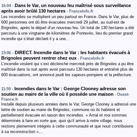
Dans le Var, un nouveau feu maîtrisé sous surveillance
16:04 -
après avoir brûlé 130 hectares
- FranceInfo.fr
Les incendies se multiplient un peu partout en France. Dans le Var, plus de
600 personnes ont dû être évacuées mercredi 29 juillet, au sud-est de
Brignoles, après le départ d’un nouveau feu. Un total de 130 hectares a été
parcouru à une vingtaine de kilomètres de Pontevès, lieu du premier grand
incendie qui s’était déclaré il y a une…
DIRECT. Incendie dans le Var : les habitants évacués à
15:06 -
Brignoles peuvent rentrer chez eux
- FranceInfo.fr
L’incendie virulent qui s’est déclenché mercredi près de Brignoles a pu être
maîtrisé dans la nuit après avoir parcouru 130 hectares et entraîné plus de
600 évacuations, ont annoncé jeudi les sapeurs-pompiers et la préfecture.
Incendies dans le Var : George Clooney adresse son
11:59 -
soutien au maire de la ville où il possède une maison
- Ouest-
France.fr
Installé depuis plusieurs années dans le Var, George Clooney a adressé une
lettre de soutien au maire de Brignoles, commune où ils habitent et
partiellement évacuée en raison des incendies. « Amal et moi sommes
déterminés à faire en sorte que, quoi qu’il arrive à notre village, nous
restions pleinement intégrés à cette communauté et que nous contribuions
à sa reconstruction »,…