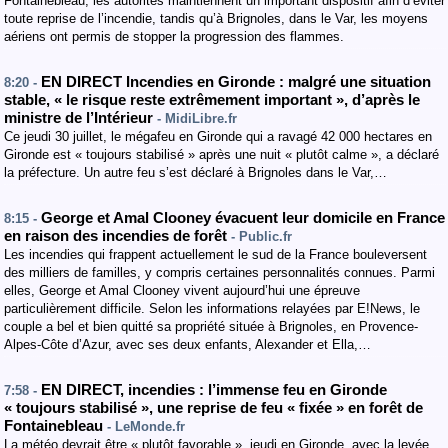
Fontainebleau, les autorités maintiennent un important dispositif afin d’éviter
toute reprise de l’incendie, tandis qu’à Brignoles, dans le Var, les moyens
aériens ont permis de stopper la progression des flammes.
EN DIRECT Incendies en Gironde : malgré une situation
8:20 -
stable, « le risque reste extrêmement important », d’après le
ministre de l’Intérieur
- MidiLibre.fr
Ce jeudi 30 juillet, le mégafeu en Gironde qui a ravagé 42 000 hectares en
Gironde est « toujours stabilisé » après une nuit « plutôt calme », a déclaré
la préfecture. Un autre feu s’est déclaré à Brignoles dans le Var,…
George et Amal Clooney évacuent leur domicile en France
8:15 -
en raison des incendies de forêt
- Public.fr
Les incendies qui frappent actuellement le sud de la France bouleversent
des milliers de familles, y compris certaines personnalités connues. Parmi
elles, George et Amal Clooney vivent aujourd’hui une épreuve
particulièrement difficile. Selon les informations relayées par E!News, le
couple a bel et bien quitté sa propriété située à Brignoles, en Provence-
Alpes-Côte d’Azur, avec ses deux enfants, Alexander et Ella,…
EN DIRECT, incendies : l’immense feu en Gironde
7:58 -
« toujours stabilisé », une reprise de feu « fixée » en forêt de
Fontainebleau
- LeMonde.fr
La météo devrait être « plutôt favorable », jeudi en Gironde, avec la levée