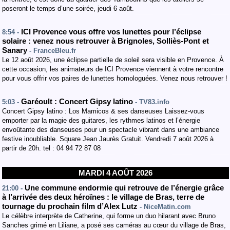
poseront le temps d’une soirée, jeudi 6 août.
ICI Provence vous offre vos lunettes pour l’éclipse
8:54 -
solaire : venez nous retrouver à Brignoles, Solliès-Pont et
Sanary
- FranceBleu.fr
Le 12 août 2026, une éclipse partielle de soleil sera visible en Provence. À
cette occasion, les animateurs de ICI Provence viennent à votre rencontre
pour vous offrir vos paires de lunettes homologuées. Venez nous retrouver !
Garéoult : Concert Gipsy latino
5:03 -
- TV83.info
Concert Gipsy latino : Los Mamicos & ses danseuses Laissez-vous
emporter par la magie des guitares, les rythmes latinos et l’énergie
envoûtante des danseuses pour un spectacle vibrant dans une ambiance
festive inoubliable. Square Jean Jaurès Gratuit. Vendredi 7 août 2026 à
partir de 20h. tel : 04 94 72 87 08
MARDI 4 AOÛT 2026
Une commune endormie qui retrouve de l’énergie grâce
21:00 -
à l’arrivée des deux héroïnes : le village de Bras, terre de
tournage du prochain film d’Alex Lutz
- NiceMatin.com
Le célèbre interprète de Catherine, qui forme un duo hilarant avec Bruno
Sanches grimé en Liliane, a posé ses caméras au cœur du village de Bras,