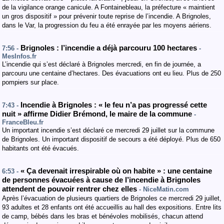
de la vigilance orange canicule. A Fontainebleau, la préfecture « maintient
un gros dispositif » pour prévenir toute reprise de l’incendie. A Brignoles,
dans le Var, la progression du feu a été enrayée par les moyens aériens.
Brignoles : l’incendie a déjà parcouru 100 hectares
7:56 -
-
MesInfos.fr
L’incendie qui s’est déclaré à Brignoles mercredi, en fin de journée, a
parcouru une centaine d’hectares. Des évacuations ont eu lieu. Plus de 250
pompiers sur place.
Incendie à Brignoles : « le feu n’a pas progressé cette
7:43 -
nuit » affirme Didier Brémond, le maire de la commune
-
FranceBleu.fr
Un important incendie s’est déclaré ce mercredi 29 juillet sur la commune
de Brignoles. Un important dispositif de secours a été déployé. Plus de 650
habitants ont été évacués.
« Ça devenait irrespirable où on habite » : une centaine
6:53 -
de personnes évacuées à cause de l’incendie à Brignoles
attendent de pouvoir rentrer chez elles
- NiceMatin.com
Après l’évacuation de plusieurs quartiers de Brignoles ce mercredi 29 juillet,
93 adultes et 28 enfants ont été accueillis au hall des expositions. Entre lits
de camp, bébés dans les bras et bénévoles mobilisés, chacun attend