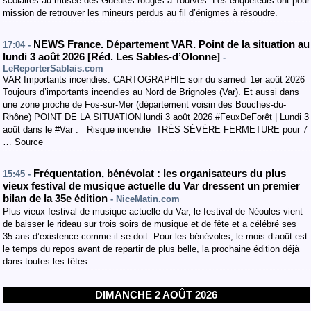
scolaires au musée des Gueules rouges à Tourves. Les enquêteurs ont pour
mission de retrouver les mineurs perdus au fil d’énigmes à résoudre.
NEWS France. Département VAR. Point de la situation au
17:04 -
lundi 3 août 2026 [Réd. Les Sables-d’Olonne]
-
LeReporterSablais.com
VAR Importants incendies. CARTOGRAPHIE soir du samedi 1er août 2026
Toujours d’importants incendies au Nord de Brignoles (Var). Et aussi dans
une zone proche de Fos-sur-Mer (département voisin des Bouches-du-
Rhône) POINT DE LA SITUATION lundi 3 août 2026 #FeuxDeForêt | Lundi 3
août dans le #Var : Risque incendie TRÈS SÉVÈRE FERMETURE pour 7
… Source
Fréquentation, bénévolat : les organisateurs du plus
15:45 -
vieux festival de musique actuelle du Var dressent un premier
bilan de la 35e édition
- NiceMatin.com
Plus vieux festival de musique actuelle du Var, le festival de Néoules vient
de baisser le rideau sur trois soirs de musique et de fête et a célébré ses
35 ans d’existence comme il se doit. Pour les bénévoles, le mois d’août est
le temps du repos avant de repartir de plus belle, la prochaine édition déjà
dans toutes les têtes.
DIMANCHE 2 AOÛT 2026