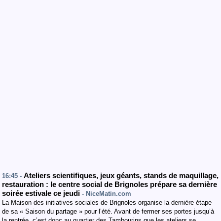
Ateliers scientifiques, jeux géants, stands de maquillage,
16:45 -
restauration : le centre social de Brignoles prépare sa dernière
soirée estivale ce jeudi
- NiceMatin.com
La Maison des initiatives sociales de Brignoles organise la dernière étape
de sa « Saison du partage » pour l’été. Avant de fermer ses portes jusqu’à
la rentrée, c’est donc au quartier des Tambourins que les ateliers se