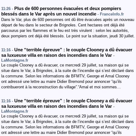
Plus de 600 personnes évacuées et deux pompiers
11:26 -
blessés dans le Var après un nouvel incendie
- FranceInfo.fr
Dans le Var, plus de 600 personnes ont dû être évacuées après un nouveau
départ de feu dans le secteur de Brignoles. Cent hectares ont déjà été
parcourus par les flammes et le feu est très virulent : selon les autorités,
deux pompiers ont déjà été blessés. Le point sur la situation, jeudi 30 juillet.
Une “terrible épreuve” : le couple Clooney a dû évacuer
11:16 -
sa luxueuse villa en raison des incendies dans le Var
-
LaMontagne.fr
Le couple Clooney a dû évacuer, ce mercredi 29 juillet, sa maison qui se
situe dans le Var, à Brignoles, à la suite de l’incendie qui s’est déclaré dans
la commune. Selon les informations de BFMTV, George et Amal Clooney
ont adressé une lettre au maire Didier Bremond pour annoncer “qu’ils
contribueront à la reconstruction du village”.“Amal et moi sommes…
Une “terrible épreuve” : le couple Clooney a dû évacuer
11:16 -
sa luxueuse villa en raison des incendies dans le Var
-
LaMontagne.fr
Le couple Clooney a dû évacuer, ce mercredi 29 juillet, sa maison qui se
situe dans le Var, à Brignoles, à la suite de l’incendie qui s’est déclaré dans
la commune. Selon les informations de BFMTV, George et Amal Clooney
ont adressé une lettre au maire Didier Bremond pour annoncer “qu’ils