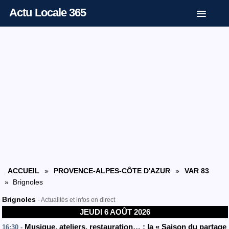
Actu Locale 365
ACCUEIL
»
PROVENCE-ALPES-CÔTE D'AZUR
»
VAR 83
» Brignoles
Brignoles
- Actualités et infos en direct
JEUDI 6 AOÛT 2026
Musique, ateliers, restauration… : la « Saison du partage
16:30 -