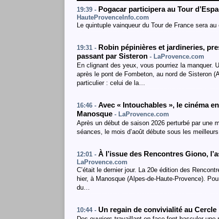
Pogacar participera au Tour d’Esp
19:39 -
HauteProvenceInfo.com
Le quintuple vainqueur du Tour de France sera au 
Robin pépinières et jardineries, 
19:31 -
passant par Sisteron
- LaProvence.com
En clignant des yeux, vous pourriez la manquer. Un
après le pont de Fombeton, au nord de Sisteron 
particulier : celui de la…
Avec « Intouchables », le cinéma en 
16:46 -
Manosque
- LaProvence.com
Après un début de saison 2026 perturbé par une mé
séances, le mois d’août débute sous les meilleurs
À l’issue des Rencontres Giono, l’
12:01 -
LaProvence.com
C’était le dernier jour. La 20e édition des Rencont
hier, à Manosque (Alpes-de-Haute-Provence). Pou
du…
Un regain de convivialité au Cercl
10:44 -
Des ouvriers travaillant en face font basculer une