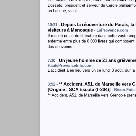
Dosseto, président et serveur du Cercle philharmon
un habitué, vient…
Depuis la réouverture du Paraïs, l
10:31 -
visiteurs à Manosque
- LaProvence.com
Il respire un air de littérature dans cette vaste
enfermé entre plus de 8 000 livres qui composent
des souvenirs…
Un jeune homme de 21 ans grièvemen
7:30 -
HauteProvenceInfo.com
L’accident a eu lieu vers 5h ce lundi 3 août, sur 
**
Accident
,
A51
, de Marseille vers 
3:52 -
[
Origine : SCA Escota (fr204)
]
- Bison-Fute.
** Accident, A51, de Marseille vers Grenoble (sen