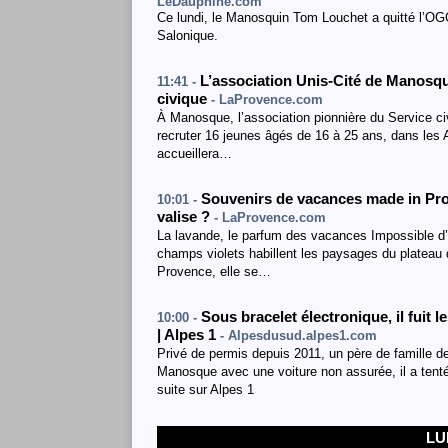
LeDauphine.com
Ce lundi, le Manosquin Tom Louchet a quitté l’OG
Salonique.
L’association Unis-Cité de Manosqu
11:41 -
civique
- LaProvence.com
À Manosque, l’association pionnière du Service ci
recruter 16 jeunes âgés de 16 à 25 ans, dans les 
accueillera…
Souvenirs de vacances made in Prov
10:01 -
valise ?
- LaProvence.com
La lavande, le parfum des vacances Impossible d
champs violets habillent les paysages du plateau
Provence, elle se…
Sous bracelet électronique, il fuit
10:00 -
| Alpes 1
- Alpesdusud.alpes1.com
Privé de permis depuis 2011, un père de famille de
Manosque avec une voiture non assurée, il a tenté
suite sur Alpes 1
LU