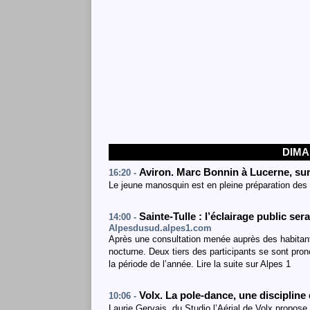
DIMA
Aviron. Marc Bonnin à Lucerne, sur
16:20 -
Le jeune manosquin est en pleine préparation des
Sainte-Tulle : l’éclairage public se
14:00 -
Alpesdusud.alpes1.com
Après une consultation menée auprès des habitants
nocturne. Deux tiers des participants se sont pron
la période de l’année. Lire la suite sur Alpes 1
Volx. La pole-dance, une disciplin
10:06 -
Laurie Gervais, du Studio l’Aérial de Volx propose ce