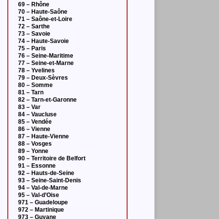
69 – Rhône
70 – Haute-Saône
71 – Saône-et-Loire
72 – Sarthe
73 – Savoie
74 – Haute-Savoie
75 – Paris
76 – Seine-Maritime
77 – Seine-et-Marne
78 – Yvelines
79 – Deux-Sèvres
80 – Somme
81 – Tarn
82 – Tarn-et-Garonne
83 – Var
84 – Vaucluse
85 – Vendée
86 – Vienne
87 – Haute-Vienne
88 – Vosges
89 – Yonne
90 – Territoire de Belfort
91 – Essonne
92 – Hauts-de-Seine
93 – Seine-Saint-Denis
94 – Val-de-Marne
95 – Val-d’Oise
971 – Guadeloupe
972 – Martinique
973 – Guyane