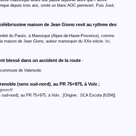
ique depuis trois ans, sirote un blanc AOC pierrevert. Puis José,
a célébrissime maison de Jean Giono revit au rythme des
 propriété du Paraïs, à Manosque (Alpes-de-Haute-Provence), comme
 la maison de Jean Giono, auteur manosquin du XXe siècle. Ici,
t blessé dans un accident de la route
-
la commune de Valensole.
Grenoble
(sens sud-nord
)
,
au PR 75+975
,
à Volx
;
gouv.fr
s sud-nord), au PR 75+975, à Volx ; [Origine : SCA Escota (fr204)]