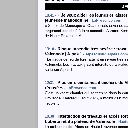
- Actualités et infos en direct
JE
« Je veux aider les jeunes et laiss
18:41 -
jeunesse manosquine
- LaProvence.com
« Si t’es de Manosque ». Quatre mots devenus sa 
largement contribué à faire connaître Akrame Ben
de-Haute-Provence. À…
Risque incendie très sévère : travau
13:10 -
Valensole | Alpes 1
- Alpesdusud.alpes1.com
Le risque de feu de forêt atteint un niveau très s
Valensole. Les travaux y sont interdits et la préfec
suite sur Alpes 1
Plusieurs centaines d’écoliers de 
12:31 -
rénovées
- LaProvence.com
C’est un vaste chantier qui se termine dans la co
Provence. Mercredi 5 août 2026, à moins d’un mois 
l’école…
Interdiction de travaux et accès fo
10:38 -
Luberon et du plateau de Valensole
- Haut
La préfecture des Alpes de Haute-Provence annonce