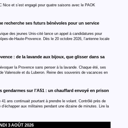
C Nice et s’est engagé pour quatre saisons avec le PAOK
e recherche ses futurs bénévoles pour un service
vique des jeunes Unis-cité lance un appel à candidatures pour
Alpes-de-Haute-Provence. Dès le 20 octobre 2026, l’antenne locale
ence : de la lavande aux bijoux, que glisser dans sa
’évoquer la Provence sans penser à la lavande. Chaque été, ses
 de Valensole et du Luberon. Reine des souvenirs de vacances en
 les gendarmes sur l’A51 : un chauffard envoyé en prison
 41 ans continuait pourtant à prendre le volant. Contrôlé près de
 d’échapper aux militaires pendant une dizaine de minutes. Lire la
NDI 3 AOÛT 2026