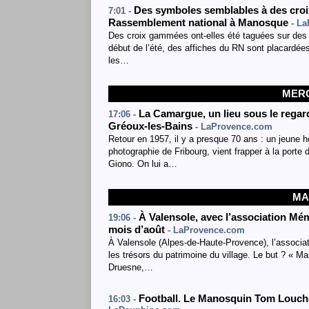
Des symboles semblables à des croi
7:01 -
Rassemblement national à Manosque
- L
Des croix gammées ont-elles été taguées sur des
début de l’été, des affiches du RN sont placardé
les…
MERC
La Camargue, un lieu sous le regar
17:06 -
Gréoux-les-Bains
- LaProvence.com
Retour en 1957, il y a presque 70 ans : un jeune
photographie de Fribourg, vient frapper à la port
Giono. On lui a…
MA
À Valensole, avec l’association Mém
19:06 -
mois d’août
- LaProvence.com
À Valensole (Alpes-de-Haute-Provence), l’associa
les trésors du patrimoine du village. Le but ? « M
Druesne,…
Football. Le Manosquin Tom Louche
16:03 -