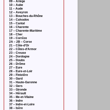
09 – Ariège
10 – Aube
11 – Aude
12 – Aveyron
13 – Bouches-du-Rhône
14 – Calvados
15 – Cantal
16 – Charente
17 – Charente-Maritime
18 – Cher
19 – Corrèze
2A – 2B – Corse
21 – Côte-d’Or
22 – Côtes-d’Armor
23 – Creuse
24 – Dordogne
25 – Doubs
26 – Drôme
27 – Eure
28 – Eure-et-Loir
29 – Finistère
30 – Gard
31 – Haute-Garonne
32 – Gers
33 – Gironde
34 – Hérault
35 – Ille-et-Vilaine
36 – Indre
37 – Indre-et-Loire
38 – Isère