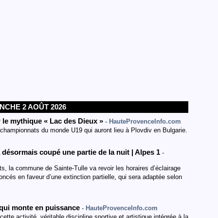
NCHE 2 AOÛT 2026
 le mythique « Lac des Dieux »
- HauteProvenceInfo.com
 championnats du monde U19 qui auront lieu à Plovdiv en Bulgarie.
ra désormais coupé une partie de la nuit | Alpes 1
-
, la commune de Sainte-Tulle va revoir les horaires d’éclairage
oncés en faveur d’une extinction partielle, qui sera adaptée selon
e qui monte en puissance
- HauteProvenceInfo.com
tte activité, véritable discipline sportive et artistique intégrée à la