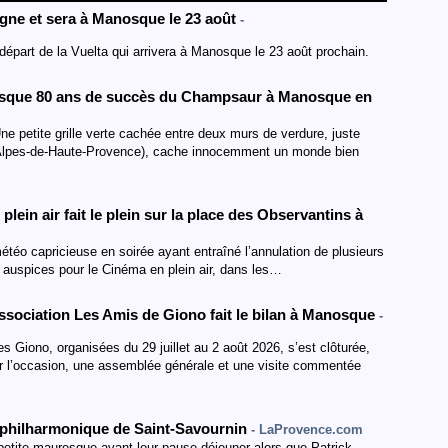
agne et sera à Manosque le 23 août
-
départ de la Vuelta qui arrivera à Manosque le 23 août prochain.
presque 80 ans de succès du Champsaur à Manosque en
e petite grille verte cachée entre deux murs de verdure, juste
(Alpes-de-Haute-Provence), cache innocemment un monde bien
plein air fait le plein sur la place des Observantins à
téo capricieuse en soirée ayant entraîné l’annulation de plusieurs
 auspices pour le Cinéma en plein air, dans les…
association Les Amis de Giono fait le bilan à Manosque
-
res Giono, organisées du 29 juillet au 2 août 2026, s’est clôturée,
r l’occasion, une assemblée générale et une visite commentée
e philharmonique de Saint-Savournin
- LaProvence.com
 petite mauresque avant leur pause déjeuner alors que Patrick