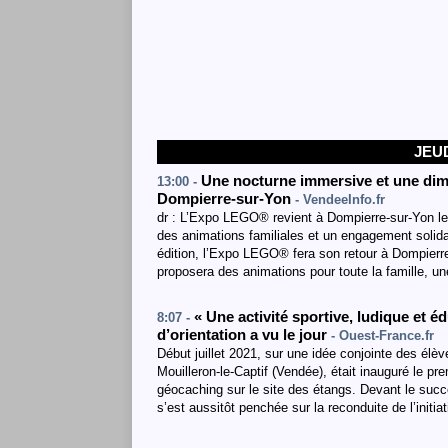
JEUD
Une nocturne immersive et une dim
13:00 -
Dompierre-sur-Yon
- VendeeInfo.fr
dr : L’Expo LEGO® revient à Dompierre-sur-Yon le
des animations familiales et un engagement solid
édition, l’Expo LEGO® fera son retour à Dompierre
proposera des animations pour toute la famille, 
« Une activité sportive, ludique et é
8:07 -
d’orientation a vu le jour
- Ouest-France.fr
Début juillet 2021, sur une idée conjointe des élè
Mouilleron-le-Captif (Vendée), était inauguré le pr
géocaching sur le site des étangs. Devant le succè
s’est aussitôt penchée sur la reconduite de l’initi