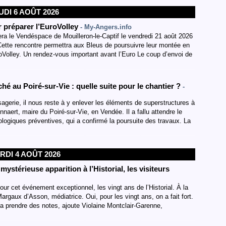
UDI 6 AOÛT 2026
 préparer l’EuroVolley
- My-Angers.info
era le Vendéspace de Mouilleron-le-Captif le vendredi 21 août 2026
Cette rencontre permettra aux Bleus de poursuivre leur montée en
Volley. Un rendez-vous important avant l’Euro Le coup d’envoi de
hé au Poiré-sur-Vie : quelle suite pour le chantier ?
-
agerie, il nous reste à y enlever les éléments de superstructures à
naert, maire du Poiré-sur-Vie, en Vendée. Il a fallu attendre le
ologiques préventives, qui a confirmé la poursuite des travaux. La
RDI 4 AOÛT 2026
stérieuse apparition à l’Historial, les visiteurs
our cet événement exceptionnel, les vingt ans de l’Historial. À la
argaux d’Asson, médiatrice. Oui, pour les vingt ans, on a fait fort.
dra prendre des notes, ajoute Violaine Montclair-Garenne,