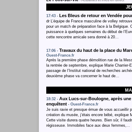
- Actualités et infos en direct
JE
Les Bleus de retour en Vendée pour
17:43 -
dr L’équipe de France masculine de volley retrouv
pour un match de préparation face à la Belgique. 
puissance à quelques semaines du début de l’Euro
cette rencontre amicale sera donné à 20…
Travaux du haut de la place du Marc
17:06 -
Ouest-France.fr
Après la première phase démolition rue de la Mess
la rentrée de septembre, explique Marie Charrier-En
passage de l’Institut national de recherches arché
deuxième phase va concerner le haut de…
MA
Aux Lucs-sur-Boulogne, après une my
18:32 -
enquêtent
- Ouest-France.fr
Je suis ravie et presque émue de vous accueillir p
création du musée, j’étais encore bébé, explique M
Cette visite durera quatre heures. Bien sûr, il fau
régisseuse. Immobiles face aux deux femmes,…