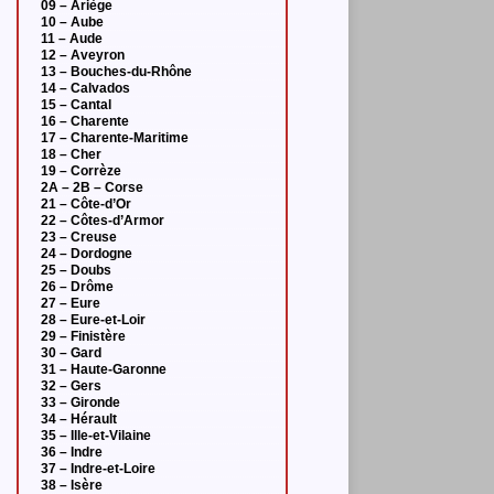
09 – Ariège
10 – Aube
11 – Aude
12 – Aveyron
13 – Bouches-du-Rhône
14 – Calvados
15 – Cantal
16 – Charente
17 – Charente-Maritime
18 – Cher
19 – Corrèze
2A – 2B – Corse
21 – Côte-d’Or
22 – Côtes-d’Armor
23 – Creuse
24 – Dordogne
25 – Doubs
26 – Drôme
27 – Eure
28 – Eure-et-Loir
29 – Finistère
30 – Gard
31 – Haute-Garonne
32 – Gers
33 – Gironde
34 – Hérault
35 – Ille-et-Vilaine
36 – Indre
37 – Indre-et-Loire
38 – Isère