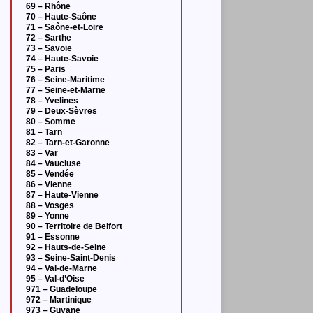
69 – Rhône
70 – Haute-Saône
71 – Saône-et-Loire
72 – Sarthe
73 – Savoie
74 – Haute-Savoie
75 – Paris
76 – Seine-Maritime
77 – Seine-et-Marne
78 – Yvelines
79 – Deux-Sèvres
80 – Somme
81 – Tarn
82 – Tarn-et-Garonne
83 – Var
84 – Vaucluse
85 – Vendée
86 – Vienne
87 – Haute-Vienne
88 – Vosges
89 – Yonne
90 – Territoire de Belfort
91 – Essonne
92 – Hauts-de-Seine
93 – Seine-Saint-Denis
94 – Val-de-Marne
95 – Val-d’Oise
971 – Guadeloupe
972 – Martinique
973 – Guyane