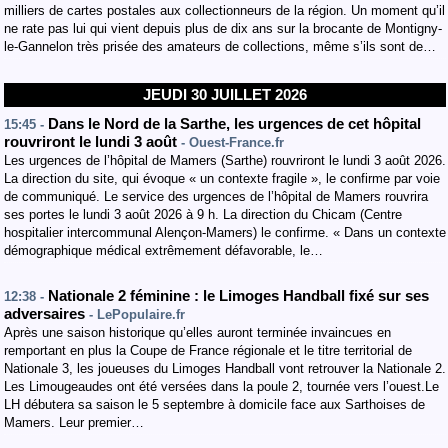
milliers de cartes postales aux collectionneurs de la région. Un moment qu’il
ne rate pas lui qui vient depuis plus de dix ans sur la brocante de Montigny-
le-Gannelon très prisée des amateurs de collections, même s’ils sont de…
JEUDI 30 JUILLET 2026
Dans le Nord de la Sarthe, les urgences de cet hôpital
15:45 -
rouvriront le lundi 3 août
- Ouest-France.fr
Les urgences de l’hôpital de Mamers (Sarthe) rouvriront le lundi 3 août 2026.
La direction du site, qui évoque « un contexte fragile », le confirme par voie
de communiqué. Le service des urgences de l’hôpital de Mamers rouvrira
ses portes le lundi 3 août 2026 à 9 h. La direction du Chicam (Centre
hospitalier intercommunal Alençon-Mamers) le confirme. « Dans un contexte
démographique médical extrêmement défavorable, le…
Nationale 2 féminine : le Limoges Handball fixé sur ses
12:38 -
adversaires
- LePopulaire.fr
Après une saison historique qu’elles auront terminée invaincues en
remportant en plus la Coupe de France régionale et le titre territorial de
Nationale 3, les joueuses du Limoges Handball vont retrouver la Nationale 2.
Les Limougeaudes ont été versées dans la poule 2, tournée vers l’ouest.Le
LH débutera sa saison le 5 septembre à domicile face aux Sarthoises de
Mamers. Leur premier…