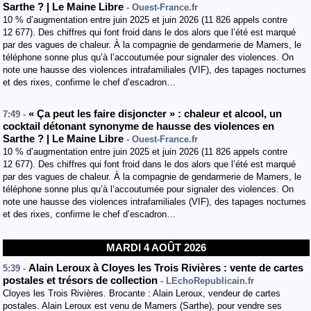
Sarthe ? | Le Maine Libre
- Ouest-France.fr
10 % d’augmentation entre juin 2025 et juin 2026 (11 826 appels contre
12 677). Des chiffres qui font froid dans le dos alors que l’été est marqué
par des vagues de chaleur. À la compagnie de gendarmerie de Mamers, le
téléphone sonne plus qu’à l’accoutumée pour signaler des violences. On
note une hausse des violences intrafamiliales (VIF), des tapages nocturnes
et des rixes, confirme le chef d’escadron…
« Ça peut les faire disjoncter » : chaleur et alcool, un
7:49 -
cocktail détonant synonyme de hausse des violences en
Sarthe ? | Le Maine Libre
- Ouest-France.fr
10 % d’augmentation entre juin 2025 et juin 2026 (11 826 appels contre
12 677). Des chiffres qui font froid dans le dos alors que l’été est marqué
par des vagues de chaleur. À la compagnie de gendarmerie de Mamers, le
téléphone sonne plus qu’à l’accoutumée pour signaler des violences. On
note une hausse des violences intrafamiliales (VIF), des tapages nocturnes
et des rixes, confirme le chef d’escadron…
MARDI 4 AOÛT 2026
Alain Leroux à Cloyes les Trois Rivières : vente de cartes
5:39 -
postales et trésors de collection
- LEchoRepublicain.fr
Cloyes les Trois Rivières. Brocante : Alain Leroux, vendeur de cartes
postales. Alain Leroux est venu de Mamers (Sarthe), pour vendre ses