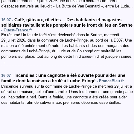
parcouru mercredi 29 juillet 2026 une douzaine d’hectares de forêt et
d’espaces naturels au lieu-dit « La Butte de Vau Besnard », entre Le Lude…
Café, gâteaux, rillettes… Des habitants et magasins
16:07 -
solidaires ravitaillent les pompiers sur le front du feu en Sarthe
- Ouest-France.fr
En résumé Un feu de forêt s’est déclenché dans la Sarthe, mercredi
29 juillet 2026, dans la commune de Luché-Pringé, au bord de la D307. Une
maison a été entièrement détruite. Les habitants et des commerçants des
communes de Luché-Pringé, du Lude et de Coulongé ont ravitaillé les
pompiers sur place, tout au long de cette fin d’après-midi et jusqu’en soirée.
…
Incendies : une cagnotte a été ouverte pour aider une
16:07 -
famille dont la maison a brûlé à Luché-Pringé
- FranceBleu.fr
L’incendie survenu sur la commune de Luché-Pringé ce mercredi 29 juillet a
détruit une maison, celle d’une famille. Dans les flammes, une grande partie
de l’habitation a péri. Dans la foulée, une cagnotte a été créée pour aider
ces habitants, afin de subvenir aux premières dépenses essentielles.