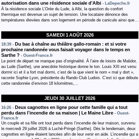
autorisation dans une résidence sociale d’Albi
- LaDepeche.fr
À la résidence sociale L’Orée du Lude, à Albi, la question du confort
thermique est devenue un sujet de tension. Une locataire dénonce des
températures élevées dans son logement en période de canicule ainsi que…
SAMEDI 1 AOÛT 2026
Du bac à chaîne au théâtre gallo-romain : et si votre
18:39 -
prochaine randonnée vous faisait voyager dans le temps en
Sarthe ?
- Ouest-France.fr
Le point de départ ne manque pas d’originalité. À l’aire de loisirs de Malidor,
au Lude (Sarthe), une anecdote historique donne le ton. Louis XIII est venu
dormir ici et il a fort mal dormi, c’est de la que vient le nom « mal y dort »,
raconte Sophie Lyon, présidente du Rando Club Ludois. C’est ici que débute
cette randonnée d’environ 18 kilomètres,…
JEUDI 30 JUILLET 2026
Deux cagnottes en ligne pour cette famille qui a tout
16:26 -
perdu dans l’incendie de sa maison | Le Maine Libre
- Ouest-
France.fr
Un couple et sa fille ont tout perdu dans l’incendie de leur maison, survenu
le mercredi 29 juillet 2026 à Luché-Pringé (Sarthe). Dès le lendemain, deux
cagnottes en ligne étaient lancées afin de leur venir en aide. L’incendie qui a