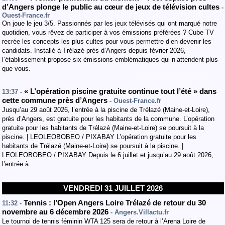
d’Angers plonge le public au cœur de jeux de télévision cultes
-
Ouest-France.fr
On joue le jeu 3/5. Passionnés par les jeux télévisés qui ont marqué notre
quotidien, vous rêvez de participer à vos émissions préférées ? Cube TV
recrée les concepts les plus cultes pour vous permettre d’en devenir les
candidats. Installé à Trélazé près d’Angers depuis février 2026,
l’établissement propose six émissions emblématiques qui n’attendent plus
que vous.
« L’opération piscine gratuite continue tout l’été » dans
13:37 -
cette commune près d’Angers
- Ouest-France.fr
Jusqu’au 29 août 2026, l’entrée à la piscine de Trélazé (Maine-et-Loire),
près d’Angers, est gratuite pour les habitants de la commune. L’opération
gratuite pour les habitants de Trélazé (Maine-et-Loire) se poursuit à la
piscine. | LEOLEOBOBEO / PIXABAY L’opération gratuite pour les
habitants de Trélazé (Maine-et-Loire) se poursuit à la piscine. |
LEOLEOBOBEO / PIXABAY Depuis le 6 juillet et jusqu’au 29 août 2026,
l’entrée à…
VENDREDI 31 JUILLET 2026
Tennis : l’Open Angers Loire Trélazé de retour du 30
11:32 -
novembre au 6 décembre 2026
- Angers.Villactu.fr
Le tournoi de tennis féminin WTA 125 sera de retour à l’Arena Loire de