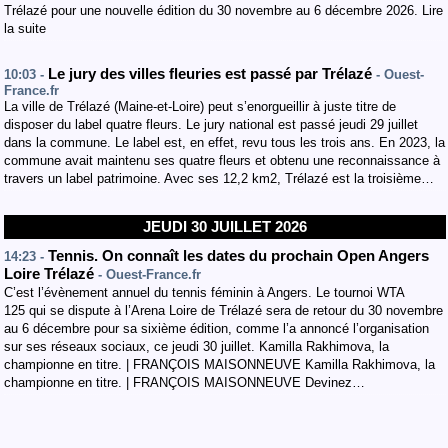
Trélazé pour une nouvelle édition du 30 novembre au 6 décembre 2026. Lire
la suite
Le jury des villes fleuries est passé par Trélazé
10:03 -
- Ouest-
France.fr
La ville de Trélazé (Maine-et-Loire) peut s’enorgueillir à juste titre de
disposer du label quatre fleurs. Le jury national est passé jeudi 29 juillet
dans la commune. Le label est, en effet, revu tous les trois ans. En 2023, la
commune avait maintenu ses quatre fleurs et obtenu une reconnaissance à
travers un label patrimoine. Avec ses 12,2 km2, Trélazé est la troisième…
JEUDI 30 JUILLET 2026
Tennis. On connaît les dates du prochain Open Angers
14:23 -
Loire Trélazé
- Ouest-France.fr
C’est l’évènement annuel du tennis féminin à Angers. Le tournoi WTA
125 qui se dispute à l’Arena Loire de Trélazé sera de retour du 30 novembre
au 6 décembre pour sa sixième édition, comme l’a annoncé l’organisation
sur ses réseaux sociaux, ce jeudi 30 juillet. Kamilla Rakhimova, la
championne en titre. | FRANÇOIS MAISONNEUVE Kamilla Rakhimova, la
championne en titre. | FRANÇOIS MAISONNEUVE Devinez…