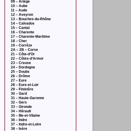
09 – Ariège
10 – Aube
11 – Aude
12 – Aveyron
13 – Bouches-du-Rhône
14 – Calvados
15 – Cantal
16 – Charente
17 – Charente-Maritime
18 – Cher
19 – Corrèze
2A – 2B – Corse
21 – Côte-d’Or
22 – Côtes-d’Armor
23 – Creuse
24 – Dordogne
25 – Doubs
26 – Drôme
27 – Eure
28 – Eure-et-Loir
29 – Finistère
30 – Gard
31 – Haute-Garonne
32 – Gers
33 – Gironde
34 – Hérault
35 – Ille-et-Vilaine
36 – Indre
37 – Indre-et-Loire
38 – Isère