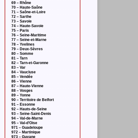
69 – Rhône
70 – Haute-Saône
71 – Saône-et-Loire
72 – Sarthe
73 – Savoie
74 – Haute-Savoie
75 – Paris
76 – Seine-Maritime
77 – Seine-et-Marne
78 – Yvelines
79 – Deux-Sèvres
80 – Somme
81 – Tarn
82 – Tarn-et-Garonne
83 – Var
84 – Vaucluse
85 – Vendée
86 – Vienne
87 – Haute-Vienne
88 – Vosges
89 – Yonne
90 – Territoire de Belfort
91 – Essonne
92 – Hauts-de-Seine
93 – Seine-Saint-Denis
94 – Val-de-Marne
95 – Val-d’Oise
971 – Guadeloupe
972 – Martinique
973 – Guyane