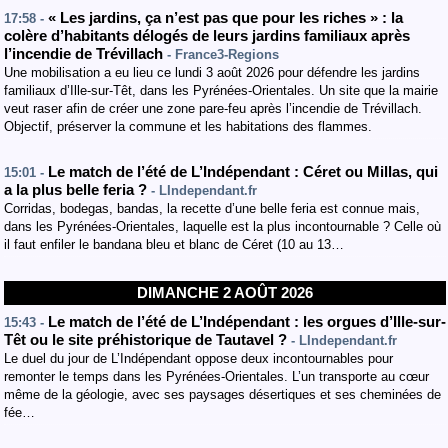
« Les jardins, ça n’est pas que pour les riches » : la
17:58 -
colère d’habitants délogés de leurs jardins familiaux après
l’incendie de Trévillach
- France3-Regions
Une mobilisation a eu lieu ce lundi 3 août 2026 pour défendre les jardins
familiaux d’Ille-sur-Têt, dans les Pyrénées-Orientales. Un site que la mairie
veut raser afin de créer une zone pare-feu après l’incendie de Trévillach.
Objectif, préserver la commune et les habitations des flammes.
Le match de l’été de L’Indépendant : Céret ou Millas, qui
15:01 -
a la plus belle feria ?
- LIndependant.fr
Corridas, bodegas, bandas, la recette d’une belle feria est connue mais,
dans les Pyrénées-Orientales, laquelle est la plus incontournable ? Celle où
il faut enfiler le bandana bleu et blanc de Céret (10 au 13…
DIMANCHE 2 AOÛT 2026
Le match de l’été de L’Indépendant : les orgues d’Ille-sur-
15:43 -
Têt ou le site préhistorique de Tautavel ?
- LIndependant.fr
Le duel du jour de L’Indépendant oppose deux incontournables pour
remonter le temps dans les Pyrénées-Orientales. L’un transporte au cœur
même de la géologie, avec ses paysages désertiques et ses cheminées de
fée…