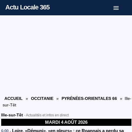
Actu Locale 365
ACCUEIL
»
OCCITANIE
»
PYRÉNÉES-ORIENTALES 66
» Ille-
sur-Têt
Ille-sur-Têt
- Actualités et infos en direct
MARDI 4 AOÛT 2026
Loire. «Démuni», «en pleurs» : ce Roannais a perdu sa
6:00 -