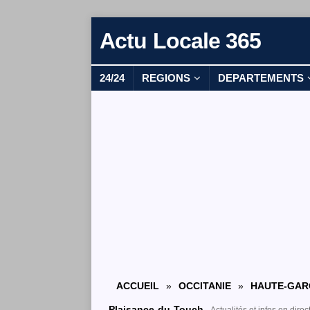
Actu Locale 365
24/24
REGIONS
DEPARTEMENTS
ACCUEIL
»
OCCITANIE
»
HAUTE-GAR
Plaisance-du-Touch