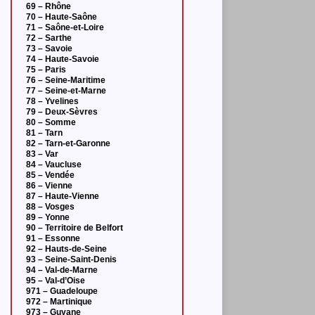
69 – Rhône
70 – Haute-Saône
71 – Saône-et-Loire
72 – Sarthe
73 – Savoie
74 – Haute-Savoie
75 – Paris
76 – Seine-Maritime
77 – Seine-et-Marne
78 – Yvelines
79 – Deux-Sèvres
80 – Somme
81 – Tarn
82 – Tarn-et-Garonne
83 – Var
84 – Vaucluse
85 – Vendée
86 – Vienne
87 – Haute-Vienne
88 – Vosges
89 – Yonne
90 – Territoire de Belfort
91 – Essonne
92 – Hauts-de-Seine
93 – Seine-Saint-Denis
94 – Val-de-Marne
95 – Val-d’Oise
971 – Guadeloupe
972 – Martinique
973 – Guyane