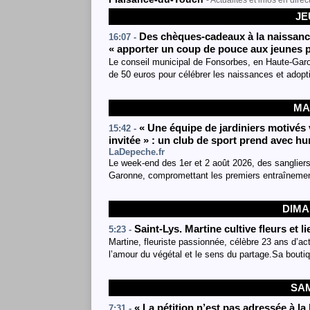
- Actualités et infos en direc
JE
Des chèques-cadeaux à la naissanc
16:07 -
« apporter un coup de pouce aux jeunes 
Le conseil municipal de Fonsorbes, en Haute-Garon
de 50 euros pour célébrer les naissances et adop
MA
« Une équipe de jardiniers motivés 
15:42 -
invitée » : un club de sport prend avec h
LaDepeche.fr
Le week-end des 1er et 2 août 2026, des sangliers
Garonne, compromettant les premiers entraînemen
DIMA
Saint-Lys. Martine cultive fleurs et
5:23 -
Martine, fleuriste passionnée, célèbre 23 ans d’ac
l’amour du végétal et le sens du partage.Sa bout
SAM
« La pétition n’est pas adressée à la
7:31 -