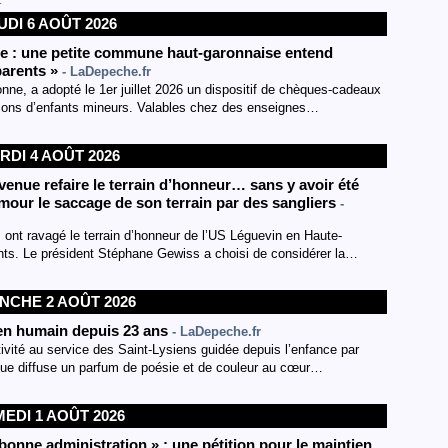
t
UDI 6 AOÛT 2026
e : une petite commune haut-garonnaise entend
parents »
- LaDepeche.fr
ne, a adopté le 1er juillet 2026 un dispositif de chèques-cadeaux
tions d’enfants mineurs. Valables chez des enseignes…
RDI 4 AOÛT 2026
venue refaire le terrain d’honneur… sans y avoir été
umour le saccage de son terrain par des sangliers
-
 ont ravagé le terrain d’honneur de l’US Léguevin en Haute-
ts. Le président Stéphane Gewiss a choisi de considérer la…
NCHE 2 AOÛT 2026
 lien humain depuis 23 ans
- LaDepeche.fr
tivité au service des Saint-Lysiens guidée depuis l’enfance par
ique diffuse un parfum de poésie et de couleur au cœur…
EDI 1 AOÛT 2026
 bonne administration » : une pétition pour le maintien