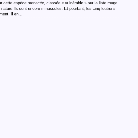
ur cette espèce menacée, classée « vulnérable » sur la liste rouge
a nature.Ils sont encore minuscules. Et pourtant, les cinq loutrons
ement. Il en…