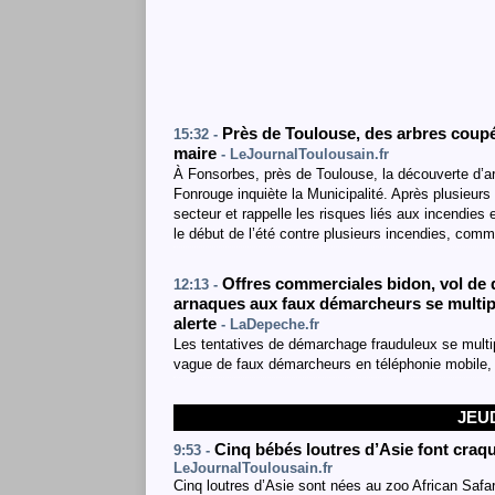
Près de Toulouse, des arbres coupé
15:32 -
maire
- LeJournalToulousain.fr
À Fonsorbes, près de Toulouse, la découverte d’ar
Fonrouge inquiète la Municipalité. Après plusieurs 
secteur et rappelle les risques liés aux incendies 
le début de l’été contre plusieurs incendies, co
Offres commerciales bidon, vol de 
12:13 -
arnaques aux faux démarcheurs se multip
alerte
- LaDepeche.fr
Les tentatives de démarchage frauduleux se multi
vague de faux démarcheurs en téléphonie mobile, 
JEUD
Cinq bébés loutres d’Asie font craque
9:53 -
LeJournalToulousain.fr
Cinq loutres d’Asie sont nées au zoo African Safa