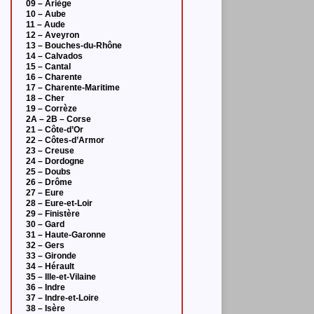
09 – Ariège
10 – Aube
11 – Aude
12 – Aveyron
13 – Bouches-du-Rhône
14 – Calvados
15 – Cantal
16 – Charente
17 – Charente-Maritime
18 – Cher
19 – Corrèze
2A – 2B – Corse
21 – Côte-d’Or
22 – Côtes-d’Armor
23 – Creuse
24 – Dordogne
25 – Doubs
26 – Drôme
27 – Eure
28 – Eure-et-Loir
29 – Finistère
30 – Gard
31 – Haute-Garonne
32 – Gers
33 – Gironde
34 – Hérault
35 – Ille-et-Vilaine
36 – Indre
37 – Indre-et-Loire
38 – Isère