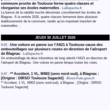
commune proche de Toulouse ferme quatre classes et
réorganise ses écoles maternelles
- LaDepeche.fr
La baisse de la natalité touche désormais concrètement les écoles de
Blagnac. À la rentrée 2026, quatre classes fermeront dans plusieurs
établissements de la commune, tandis qu’un important transfert de
maternelles…
JEUDI 30 JUILLET 2026
Une voiture en panne sur l’A621 à Toulouse cause des
9:25 -
embouteillages sur plusieurs routes en direction de l’aéroport
de Blagnac
- LaDepeche.fr
Un embouteillage de deux kilomètres de long ralentit l’A621 en direction de
l’aéroport de Blagnac. Une voiture en panne bloque toutes les voies.
**
Accident
, 1 VL
,
M902
(sens nord-sud
)
,
à Blagnac
;
2:47 -
[
Origine : DIRSO Toulouse Sagacité
]
- Bison-Fute.gouv.fr
** Accident, 1 VL, M902 (sens nord-sud), à Blagnac ; [Origine : DIRSO
Toulouse Sagacité]