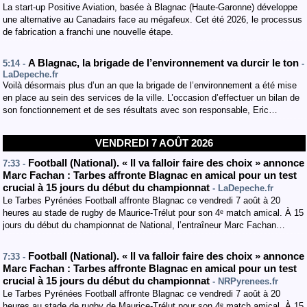
La start-up Positive Aviation, basée à Blagnac (Haute-Garonne) développe
une alternative au Canadairs face au mégafeux. Cet été 2026, le processus
de fabrication a franchi une nouvelle étape.
A Blagnac, la brigade de l’environnement va durcir le ton
5:14 -
-
LaDepeche.fr
Voilà désormais plus d’un an que la brigade de l’environnement a été mise
en place au sein des services de la ville. L’occasion d’effectuer un bilan de
son fonctionnement et de ses résultats avec son responsable, Eric…
VENDREDI 7 AOÛT 2026
Football (National). « Il va falloir faire des choix » annonce
7:33 -
Marc Fachan : Tarbes affronte Blagnac en amical pour un test
crucial à 15 jours du début du championnat
- LaDepeche.fr
Le Tarbes Pyrénées Football affronte Blagnac ce vendredi 7 août à 20
heures au stade de rugby de Maurice-Trélut pour son 4ᵉ match amical. À 15
jours du début du championnat de National, l’entraîneur Marc Fachan…
Football (National). « Il va falloir faire des choix » annonce
7:33 -
Marc Fachan : Tarbes affronte Blagnac en amical pour un test
crucial à 15 jours du début du championnat
- NRPyrenees.fr
Le Tarbes Pyrénées Football affronte Blagnac ce vendredi 7 août à 20
heures au stade de rugby de Maurice-Trélut pour son 4ᵉ match amical. À 15