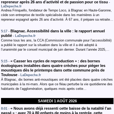
repreneur après 26 ans d’activité et de passion pour ce tissu
-
LaDepeche.fr
Andrea Frinquello, fondateur de Tempo Loco, à Blagnac en Haute-Garonne,
cède son entreprise de textile spécialisée dans les marinières à un
repreneur espagnol après 26 ans d’activité. À 67 ans, il prépare sa retraite…
Blagnac. Accessibilité dans la ville : le rapport annuel
5:17 -
publié
- LaDepeche.fr
Comme tous les ans, la CCA (Commission communale pour l’accessibilité)
a publié le rapport sur la situation dans la ville et il a été adopté à
l’unanimité par le conseil municipal de juin dernier. Durant l’année 2025,…
« Casser les cycles de reproduction » : des bornes
5:15 -
écologiques installées dans quatre crèches pour piéger les
moustiques dès le printemps dans cette commune près de
Toulouse
- LaDepeche.fr
À Blagnac, dix bornes anti-moustiques ont été placées dans quatre crèches
municipales à la mi-mars. Alors que ce fléau perturbe la vie quotidienne des
habitants de l’agglomération, quelques mois après cette…
SAMEDI 1 AOÛT 2026
« Nous avons déjà ressenti cette baisse de la natalité l’an
8:01 -
passé » : avec 70 à 80 enfants de moins à la rentrée, cette