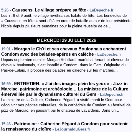
Caussens. Le village prépare sa fête
5:26 -
- LaDepeche.fr
Les 7, 8 et 9 août, le village revêtira ses habits de fête. Les bénévoles de
« Caussens en fête » sont déjà en ordre de bataille autour de leur présidente
Nicole depuis plusieurs semaines pour la pleine réussite de ce…
MERCREDI 29 JUILLET 2026
Morgan le Ch’ti et ses chevaux Boulonnais enchantent
19:01 -
Condom avec des balades-apéros en calèche
- LaDepeche.fr
Depuis septembre dernier, Morgan Robillard, maréchal-ferrant et éleveur de
chevaux boulonnais, s’est installé à Condom, dans le Gers. Originaire du
Pas-de-Calais, il propose des balades en calèche sur les marchés…
ENTRETIEN. « J’ai des images plein les yeux » : Jazz in
16:59 -
Marciac, patrimoine et archéologie… La ministre de la Culture
émerveillée par le dynamisme culturel du Gers
- LaDepeche.fr
La ministre de la Culture, Catherine Pégard, a visité mardi le Gers pour
découvrir ses pépites culturelles, de la cathédrale de Condom au festival de
jazz de Marciac, en passant par le château de Lavardens. Dans un…
Patrimoine : Catherine Pégard à Condom pour soutenir
15:46 -
la renaissance du cloître
- LeJournalduGers.fr