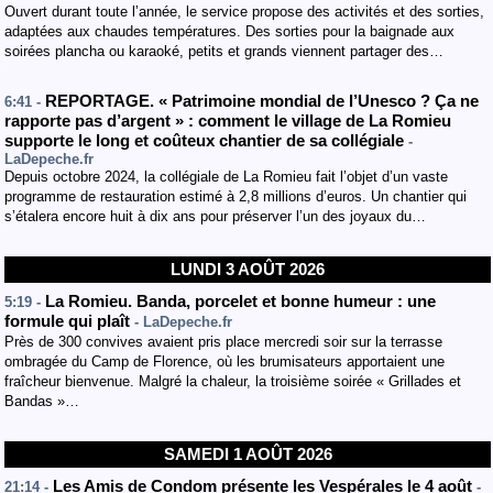
Ouvert durant toute l’année, le service propose des activités et des sorties,
adaptées aux chaudes températures. Des sorties pour la baignade aux
soirées plancha ou karaoké, petits et grands viennent partager des…
REPORTAGE. « Patrimoine mondial de l’Unesco ? Ça ne
6:41 -
rapporte pas d’argent » : comment le village de La Romieu
supporte le long et coûteux chantier de sa collégiale
-
LaDepeche.fr
Depuis octobre 2024, la collégiale de La Romieu fait l’objet d’un vaste
programme de restauration estimé à 2,8 millions d’euros. Un chantier qui
s’étalera encore huit à dix ans pour préserver l’un des joyaux du…
LUNDI 3 AOÛT 2026
La Romieu. Banda, porcelet et bonne humeur : une
5:19 -
formule qui plaît
- LaDepeche.fr
Près de 300 convives avaient pris place mercredi soir sur la terrasse
ombragée du Camp de Florence, où les brumisateurs apportaient une
fraîcheur bienvenue. Malgré la chaleur, la troisième soirée « Grillades et
Bandas »…
SAMEDI 1 AOÛT 2026
Les Amis de Condom présente les Vespérales le 4 août
21:14 -
-