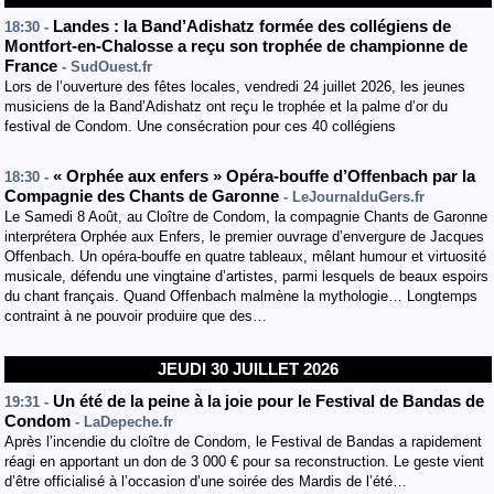
Landes : la Band’Adishatz formée des collégiens de
18:30 -
Montfort-en-Chalosse a reçu son trophée de championne de
France
- SudOuest.fr
Lors de l’ouverture des fêtes locales, vendredi 24 juillet 2026, les jeunes
musiciens de la Band’Adishatz ont reçu le trophée et la palme d’or du
festival de Condom. Une consécration pour ces 40 collégiens
« Orphée aux enfers » Opéra-bouffe d’Offenbach par la
18:30 -
Compagnie des Chants de Garonne
- LeJournalduGers.fr
Le Samedi 8 Août, au Cloître de Condom, la compagnie Chants de Garonne
interprétera Orphée aux Enfers, le premier ouvrage d’envergure de Jacques
Offenbach. Un opéra-bouffe en quatre tableaux, mêlant humour et virtuosité
musicale, défendu une vingtaine d’artistes, parmi lesquels de beaux espoirs
du chant français. Quand Offenbach malmène la mythologie… Longtemps
contraint à ne pouvoir produire que des…
JEUDI 30 JUILLET 2026
Un été de la peine à la joie pour le Festival de Bandas de
19:31 -
Condom
- LaDepeche.fr
Après l’incendie du cloître de Condom, le Festival de Bandas a rapidement
réagi en apportant un don de 3 000 € pour sa reconstruction. Le geste vient
d’être officialisé à l’occasion d’une soirée des Mardis de l’été…