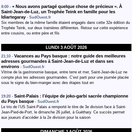
« Nous avons partagé quelque chose de précieux ». À
8:00 -
Saint-Jean-de-Luz, un Trophée Teink en famille pour les
Idiartegaray
- SudOuest.fr
Six membres de la même famille étaient engagés dans cette 32e édition du
Trophée Teink, sur deux trainières différentes. Retour sur cette expérience
entre cousins, ou entre père et fils
LUNDI 3 AOÛT 2026
Vacances au Pays basque : notre guide des meilleures
21:10 -
adresses gourmandes à Saint-Jean-de-Luz et dans ses
environs
- SudOuest.fr
Vitrine de la gastronomie basque, entre terre et mer, Saint-Jean-de-Luz ne
compte plus les adresses gourmandes. C’est parti pour une journée placée
sous le signe du bien-manger avec des étapes tout en
Saint-Palais : l’équipe de joko-garbi sacrée championne
19:20 -
du Pays basque
- SudOuest.fr
Le trio de l’US Saint-Palais a remporté le titre de 3e division face à Saint-
Jean-Pied-de-Port, le dimanche 26 juillet, à Guéthary. Ce succès permet
aux joueurs d’accéder à la 2e division pour la saison
DIMANCHE 2 AOÛT 2026