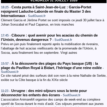
VENDREDI 31 JUILLET 2026
Cesta punta à Saint-Jean-de-Luz : Garcia-Portet
18:25 -
rejoignent Laduche-Laborde en finale du Master 3 des
Internationaux
- SudOuest.fr
Clément Garcia et Jérôme Portet se sont imposés ce jeudi 30 juillet face à
Johan Sorozabal et Paul Caparrus, en trois manches
Ciboure : quel avenir pour les acacias du chemin de
17:45 -
l’Untxin, devenus dangereux ?
- SudOuest.fr
Prévu en juin puis finalement reporté après la mobilisation de riverains,
l’abattage de huit acacias vieillissants de la promenade de l’Untxin, à
Socoa, aura finalement lieu en septembre. Vingt autres
À la découverte des plages du Pays basque (1/8) : la
15:57 -
plage du Pavillon Royal à Bidart, l’héritage d’une reine exilée
-
SudOuest.fr
Ce site naturel prisé des surfeurs doit son nom à la reine Nathalie de Serbie,
exilée sur la Côte basque à la fin du XIXe siècle
Urrugne : des mini-séjours sous la tente pour
11:23 -
déconnecter les enfants des écrans
- SudOuest.fr
L’association Animare64 organise des camps de week-end au complexe
sportif de Socoa durant le mois d’août. Ces séjours permettent aux jeunes