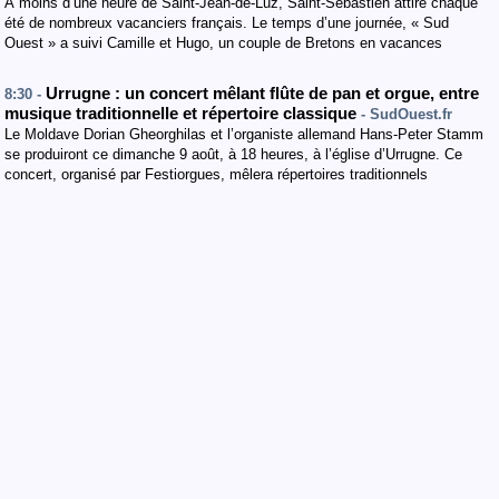
À moins d’une heure de Saint-Jean-de-Luz, Saint-Sébastien attire chaque
été de nombreux vacanciers français. Le temps d’une journée, « Sud
Ouest » a suivi Camille et Hugo, un couple de Bretons en vacances
Urrugne : un concert mêlant flûte de pan et orgue, entre
8:30 -
musique traditionnelle et répertoire classique
- SudOuest.fr
Le Moldave Dorian Gheorghilas et l’organiste allemand Hans-Peter Stamm
se produiront ce dimanche 9 août, à 18 heures, à l’église d’Urrugne. Ce
concert, organisé par Festiorgues, mêlera répertoires traditionnels