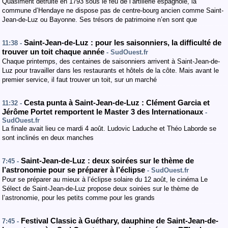
Quasiment détruite en 1793 sous le feu de l’artillerie espagnole, la
commune d’Hendaye ne dispose pas de centre-bourg ancien comme Saint-
Jean-de-Luz ou Bayonne. Ses trésors de patrimoine n’en sont que
Saint-Jean-de-Luz : pour les saisonniers, la difficulté de
11:38 -
trouver un toit chaque année
- SudOuest.fr
Chaque printemps, des centaines de saisonniers arrivent à Saint-Jean-de-
Luz pour travailler dans les restaurants et hôtels de la côte. Mais avant le
premier service, il faut trouver un toit, sur un marché
Cesta punta à Saint-Jean-de-Luz : Clément Garcia et
11:32 -
Jérôme Portet remportent le Master 3 des Internationaux
-
SudOuest.fr
La finale avait lieu ce mardi 4 août. Ludovic Laduche et Théo Laborde se
sont inclinés en deux manches
Saint-Jean-de-Luz : deux soirées sur le thème de
7:45 -
l’astronomie pour se préparer à l’éclipse
- SudOuest.fr
Pour se préparer au mieux à l’éclipse solaire du 12 août, le cinéma Le
Sélect de Saint-Jean-de-Luz propose deux soirées sur le thème de
l’astronomie, pour les petits comme pour les grands
Festival Classic à Guéthary, dauphine de Saint-Jean-de-
7:45 -