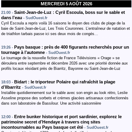
MERCREDI 5 AOÛT 2026
Saint-Jean-de-Luz : Cyril Escoula, boss sur le sable et
21:00 -
dans l’eau
- SudOuest.fr
Cyril Escoula a repris voilà 16 saisons le doyen des clubs de plage de la
baie de Saint-Jean-de-Luz, Les Trois Couronnes. L’entraîneur de natation et
de triathlon tarbais passe ici ses deux mois de congés…
Pays basque : près de 400 figurants recherchés pour un
19:26 -
tournage à l’automne
- SudOuest.fr
Le tournage de la nouvelle fiction de France Télévisions « Orage » se
déroulera entre septembre et décembre 2026 avec une priorité donnée aux
profils locaux résidant près de Biarritz, Bayonne ou Saint-Jean-de-Luz
Bidart : le triporteur Polaire qui rafraîchit la plage
18:03 -
d’Ilbarritz
- SudOuest.fr
Installée quotidiennement sur le sable avec son engin au look rétro, Leslie
Asseline propose des sorbets et crèmes glacées artisanaux confectionnés
dans son laboratoire de Bassilour. Une activité saisonnière
Entre bunker historique et port sardinier, explorez le
12:00 -
patrimoine secret d’Hendaye à travers cinq sites
incontournables au Pays basque cet été
- SudOuest.fr