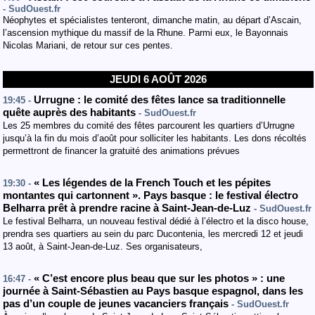
- SudOuest.fr
Néophytes et spécialistes tenteront, dimanche matin, au départ d’Ascain,
l’ascension mythique du massif de la Rhune. Parmi eux, le Bayonnais
Nicolas Mariani, de retour sur ces pentes.
JEUDI 6 AOÛT 2026
Urrugne : le comité des fêtes lance sa traditionnelle
19:45 -
quête auprès des habitants
- SudOuest.fr
Les 25 membres du comité des fêtes parcourent les quartiers d’Urrugne
jusqu’à la fin du mois d’août pour solliciter les habitants. Les dons récoltés
permettront de financer la gratuité des animations prévues
« Les légendes de la French Touch et les pépites
19:30 -
montantes qui cartonnent ». Pays basque : le festival électro
Belharra prêt à prendre racine à Saint-Jean-de-Luz
- SudOuest.fr
Le festival Belharra, un nouveau festival dédié à l’électro et la disco house,
prendra ses quartiers au sein du parc Ducontenia, les mercredi 12 et jeudi
13 août, à Saint-Jean-de-Luz. Ses organisateurs,
« C’est encore plus beau que sur les photos » : une
16:47 -
journée à Saint-Sébastien au Pays basque espagnol, dans les
pas d’un couple de jeunes vacanciers français
- SudOuest.fr