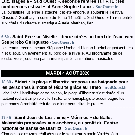
Luz, stages à « Sud Ouest », seconde rentrée sur RTL : les
confidences estivales d’Anne-Sophie Lapix
- SudOuest.fr
La journaliste luzienne s’attache, cet été encore, à soutenir le Festival
Classic à Guéthary, à suivre du 10 au 14 août. « Sud Ouest » l’a rencontrée
aux côtés du directeur artistique Aurèle Marthan, fier
Saint-Pée-sur-Nivelle : deux soirées au bord de l’eau avec
6:30 -
Senpereko Guinguette
- SudOuest.fr
Les commerçants locaux Stéphane Roche et Florian Puchol organisent, les
7 et 8 août, un événement au bord de la Nivelle. Au programme de ce
rendez-vous, soutenu par la municipalité : animations musicales,
MARDI 4 AOÛT 2026
Bidart : la plage d’Ilbarritz propose une baignade pour
18:30 -
les personnes à mobilité réduite grâce au Tiralo
- SudOuest.fr
Labellisée Handiplage cette saison, la plage d’Ilbarritz s’est dotée d’un
fauteuil roulant amphibie : le Tiralo. Une handiplagiste accompagne les
personnes à mobilité réduite pour leur permettre de profiter
Saint-Jean-de-Luz : cinq « Ménines » du Ballet
17:45 -
Malandain proposées aux enchères, au profit du Centre
national de danse de Biarritz
- SudOuest.fr
Cinq des six œuvres réalisées par le sculpteur Manolo Valdés, à la