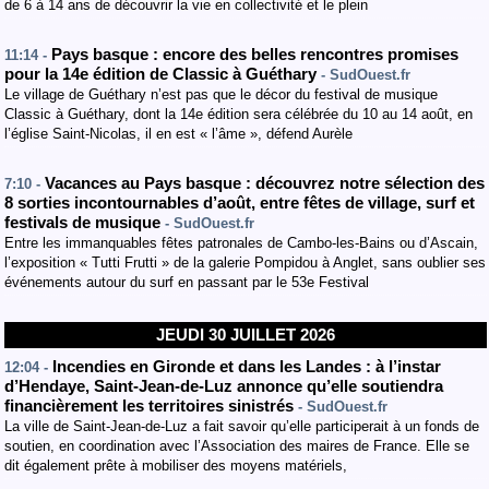
de 6 à 14 ans de découvrir la vie en collectivité et le plein
Pays basque : encore des belles rencontres promises
11:14 -
pour la 14e édition de Classic à Guéthary
- SudOuest.fr
Le village de Guéthary n’est pas que le décor du festival de musique
Classic à Guéthary, dont la 14e édition sera célébrée du 10 au 14 août, en
l’église Saint-Nicolas, il en est « l’âme », défend Aurèle
Vacances au Pays basque : découvrez notre sélection des
7:10 -
8 sorties incontournables d’août, entre fêtes de village, surf et
festivals de musique
- SudOuest.fr
Entre les immanquables fêtes patronales de Cambo-les-Bains ou d’Ascain,
l’exposition « Tutti Frutti » de la galerie Pompidou à Anglet, sans oublier ses
événements autour du surf en passant par le 53e Festival
JEUDI 30 JUILLET 2026
Incendies en Gironde et dans les Landes : à l’instar
12:04 -
d’Hendaye, Saint-Jean-de-Luz annonce qu’elle soutiendra
financièrement les territoires sinistrés
- SudOuest.fr
La ville de Saint-Jean-de-Luz a fait savoir qu’elle participerait à un fonds de
soutien, en coordination avec l’Association des maires de France. Elle se
dit également prête à mobiliser des moyens matériels,