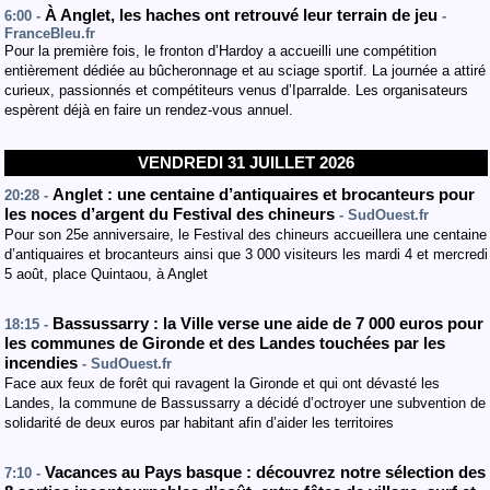
À Anglet, les haches ont retrouvé leur terrain de jeu
6:00 -
-
FranceBleu.fr
Pour la première fois, le fronton d’Hardoy a accueilli une compétition
entièrement dédiée au bûcheronnage et au sciage sportif. La journée a attiré
curieux, passionnés et compétiteurs venus d’Iparralde. Les organisateurs
espèrent déjà en faire un rendez-vous annuel.
VENDREDI 31 JUILLET 2026
Anglet : une centaine d’antiquaires et brocanteurs pour
20:28 -
les noces d’argent du Festival des chineurs
- SudOuest.fr
Pour son 25e anniversaire, le Festival des chineurs accueillera une centaine
d’antiquaires et brocanteurs ainsi que 3 000 visiteurs les mardi 4 et mercredi
5 août, place Quintaou, à Anglet
Bassussarry : la Ville verse une aide de 7 000 euros pour
18:15 -
les communes de Gironde et des Landes touchées par les
incendies
- SudOuest.fr
Face aux feux de forêt qui ravagent la Gironde et qui ont dévasté les
Landes, la commune de Bassussarry a décidé d’octroyer une subvention de
solidarité de deux euros par habitant afin d’aider les territoires
Vacances au Pays basque : découvrez notre sélection des
7:10 -