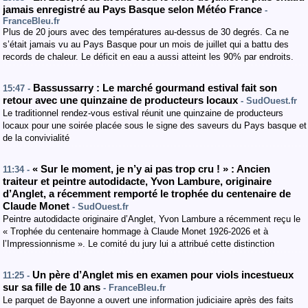
jamais enregistré au Pays Basque selon Météo France
-
FranceBleu.fr
Plus de 20 jours avec des températures au-dessus de 30 degrés. Ca ne
s’était jamais vu au Pays Basque pour un mois de juillet qui a battu des
records de chaleur. Le déficit en eau a aussi atteint les 90% par endroits.
Bassussarry : Le marché gourmand estival fait son
15:47 -
retour avec une quinzaine de producteurs locaux
- SudOuest.fr
Le traditionnel rendez-vous estival réunit une quinzaine de producteurs
locaux pour une soirée placée sous le signe des saveurs du Pays basque et
de la convivialité
« Sur le moment, je n’y ai pas trop cru ! » : Ancien
11:34 -
traiteur et peintre autodidacte, Yvon Lambure, originaire
d’Anglet, a récemment remporté le trophée du centenaire de
Claude Monet
- SudOuest.fr
Peintre autodidacte originaire d’Anglet, Yvon Lambure a récemment reçu le
« Trophée du centenaire hommage à Claude Monet 1926-2026 et à
l’Impressionnisme ». Le comité du jury lui a attribué cette distinction
Un père d’Anglet mis en examen pour viols incestueux
11:25 -
sur sa fille de 10 ans
- FranceBleu.fr
Le parquet de Bayonne a ouvert une information judiciaire après des faits