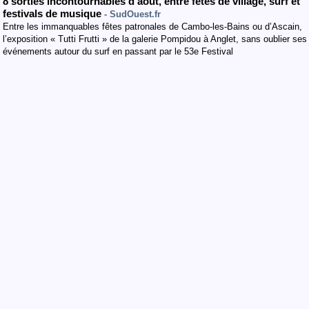
8 sorties incontournables d’août, entre fêtes de village, surf et
festivals de musique
- SudOuest.fr
Entre les immanquables fêtes patronales de Cambo-les-Bains ou d’Ascain,
l’exposition « Tutti Frutti » de la galerie Pompidou à Anglet, sans oublier ses
événements autour du surf en passant par le 53e Festival