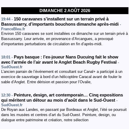
DIMANCHE 2 AOÛT 2026
150 caravanes s’installent sur un terrain privé à
19:44 -
Bassussarry, d’importants bouchons dimanche après-midi
-
FranceBleu.fr
Environ 150 caravanes se sont installées ce dimanche sur un terrain privé à
Bassussarry. Leur arrivée, en provenance d’Arcangues, a provoqué
d’importantes perturbations de circulation en fin d’après-midi.
Pays basque : l’ex-joueur Nans Ducuing fait le show
18:01 -
avec l’armée de l’air avant le Anglet Beach Rugby Festival
-
SudOuest.fr
L’ancien parrain de l’événement et consultant sur Canal+ a participé à un
exercice de sauvetage à bord d’un hélicoptère Caracal avant de fouler le
sable d’Anglet. Entre dérision et passion pour l’Ovalie,
Peinture, design, art contemporain… Cinq expositions
12:30 -
qui méritent un détour au mois d’août dans le Sud-Ouest
-
SudOuest.fr
De Royan aux Landes, en passant par Bordeaux et Anglet, l’été se poursuit
dans les musées et centres d’art du Sud-Ouest. Peinture, design, ou
dialogue entre patrimoine et création, notre sélection