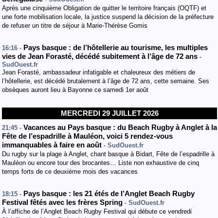
Après une cinquième Obligation de quitter le territoire français (OQTF) et
une forte mobilisation locale, la justice suspend la décision de la préfecture
de refuser un titre de séjour à Marie-Thérèse Gomis
Pays basque : de l’hôtellerie au tourisme, les multiples
16:16 -
vies de Jean Forasté, décédé subitement à l’âge de 72 ans
-
SudOuest.fr
Jean Forasté, ambassadeur infatigable et chaleureux des métiers de
l’hôtellerie, est décédé brutalement à l’âge de 72 ans, cette semaine. Ses
obsèques auront lieu à Bayonne ce samedi 1er août
MERCREDI 29 JUILLET 2026
Vacances au Pays basque : du Beach Rugby à Anglet à la
21:45 -
Fête de l’espadrille à Mauléon, voici 5 rendez-vous
immanquables à faire en août
- SudOuest.fr
Du rugby sur la plage à Anglet, chant basque à Bidart, Fête de l’espadrille à
Mauléon ou encore tour des brocantes… Liste non exhaustive de cinq
temps forts de ce deuxième mois des vacances
Pays basque : les 21 étés de l’Anglet Beach Rugby
18:15 -
Festival fêtés avec les frères Spring
- SudOuest.fr
À l’affiche de l’Anglet Beach Rugby Festival qui débute ce vendredi