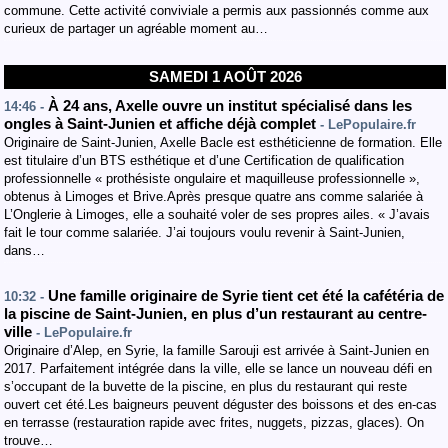
commune. Cette activité conviviale a permis aux passionnés comme aux
curieux de partager un agréable moment au…
SAMEDI 1 AOÛT 2026
À 24 ans, Axelle ouvre un institut spécialisé dans les
14:46 -
ongles à Saint-Junien et affiche déjà complet
- LePopulaire.fr
Originaire de Saint-Junien, Axelle Bacle est esthéticienne de formation. Elle
est titulaire d’un BTS esthétique et d’une Certification de qualification
professionnelle « prothésiste ongulaire et maquilleuse professionnelle »,
obtenus à Limoges et Brive.Après presque quatre ans comme salariée à
L’Onglerie à Limoges, elle a souhaité voler de ses propres ailes. « J’avais
fait le tour comme salariée. J’ai toujours voulu revenir à Saint-Junien,
dans…
Une famille originaire de Syrie tient cet été la cafétéria de
10:32 -
la piscine de Saint-Junien, en plus d’un restaurant au centre-
ville
- LePopulaire.fr
Originaire d’Alep, en Syrie, la famille Sarouji est arrivée à Saint-Junien en
2017. Parfaitement intégrée dans la ville, elle se lance un nouveau défi en
s’occupant de la buvette de la piscine, en plus du restaurant qui reste
ouvert cet été.Les baigneurs peuvent déguster des boissons et des en-cas
en terrasse (restauration rapide avec frites, nuggets, pizzas, glaces). On
trouve…