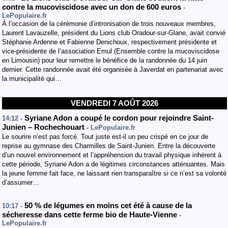
contre la mucoviscidose avec un don de 600 euros
-
LePopulaire.fr
À l’occasion de la cérémonie d’intronisation de trois nouveaux membres,
Laurent Lavauzelle, président du Lions club Oradour-sur-Glane, avait convié
Stéphanie Ardenne et Fabienne Denichoux, respectivement présidente et
vice-présidente de l’association Emul (Ensemble contre la mucoviscidose
en Limousin) pour leur remettre le bénéfice de la randonnée du 14 juin
dernier. Cette randonnée avait été organisée à Javerdat en partenariat avec
la municipalité qui…
VENDREDI 7 AOÛT 2026
Syriane Adon a coupé le cordon pour rejoindre Saint-
14:12 -
Junien – Rochechouart
- LePopulaire.fr
Le sourire n’est pas forcé. Tout juste est-il un peu crispé en ce jour de
reprise au gymnase des Charmilles de Saint-Junien. Entre la découverte
d’un nouvel environnement et l’appréhension du travail physique inhérent à
cette période, Syriane Adon a de légitimes circonstances atténuantes. Mais
la jeune femme fait face, ne laissant rien transparaître si ce n’est sa volonté
d’assumer…
50 % de légumes en moins cet été à cause de la
10:17 -
sécheresse dans cette ferme bio de Haute-Vienne
-
LePopulaire.fr