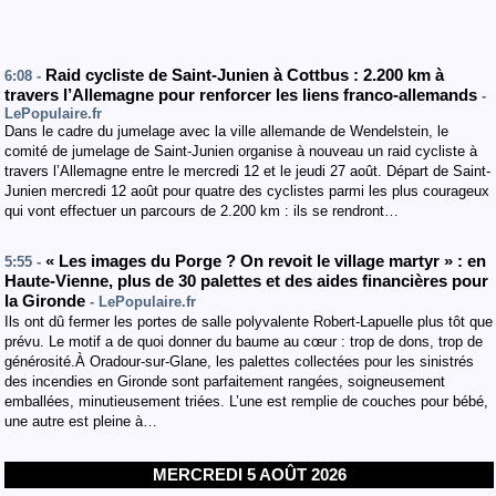
Raid cycliste de Saint-Junien à Cottbus : 2.200 km à
6:08 -
travers l’Allemagne pour renforcer les liens franco-allemands
-
LePopulaire.fr
Dans le cadre du jumelage avec la ville allemande de Wendelstein, le
comité de jumelage de Saint-Junien organise à nouveau un raid cycliste à
travers l’Allemagne entre le mercredi 12 et le jeudi 27 août. Départ de Saint-
Junien mercredi 12 août pour quatre des cyclistes parmi les plus courageux
qui vont effectuer un parcours de 2.200 km : ils se rendront…
« Les images du Porge ? On revoit le village martyr » : en
5:55 -
Haute-Vienne, plus de 30 palettes et des aides financières pour
la Gironde
- LePopulaire.fr
Ils ont dû fermer les portes de salle polyvalente Robert-Lapuelle plus tôt que
prévu. Le motif a de quoi donner du baume au cœur : trop de dons, trop de
générosité.À Oradour-sur-Glane, les palettes collectées pour les sinistrés
des incendies en Gironde sont parfaitement rangées, soigneusement
emballées, minutieusement triées. L’une est remplie de couches pour bébé,
une autre est pleine à…
MERCREDI 5 AOÛT 2026