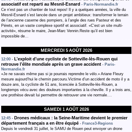
associatif est reparti au Mesnil-Esnard
- Paris-Normandie.fr
Ce n’est pas un chantier de tout repos! Il y a quelques années, la ville du
Mesnil-Esnard s’est lancée dans un projet ambitieux: transformer le terrain
de l’ancienne caserne des pompiers, à l’angle des rues Pasteur et des
Pérets, en un vaste complexe sportif et associatif. «C’est un site multi-
activité», résume le maire, Jean-Marc Vennin.Reste qu’il est bien
impossible de…
MERCREDI 5 AOÛT 2026
L’exploit d’une cycliste de Sotteville-lès-Rouen qui
12:00 -
retrouve l’élite mondiale après un grave accident
- Paris-
Normandie.fr
«Je ne savais même pas si je pourrais reprendre le vélo.» Ariane Fleury
mesure aujourd’hui le chemin parcouru.Victime d’un accident de moto il y a
douze ans, la cycliste de 51 ans, licenciée à Sotteville-lès-Rouen, a
longtemps vécu avec des douleurs importantes à la cheville. Il y a trois ans,
une prothèse devait lui permettre de retrouver une vie normale.…
SAMEDI 1 AOÛT 2026
Drones médicaux : la Seine-Maritime devient le premier
12:45 -
département français a en être équipé
- France3-Regions
Depuis le vendredi 31 juillet, le SAMU de Rouen peut envoyer un drone