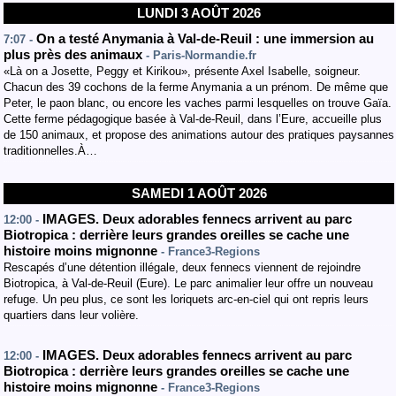
LUNDI 3 AOÛT 2026
On a testé Anymania à Val-de-Reuil : une immersion au
7:07 -
plus près des animaux
- Paris-Normandie.fr
«Là on a Josette, Peggy et Kirikou», présente Axel Isabelle, soigneur.
Chacun des 39 cochons de la ferme Anymania a un prénom. De même que
Peter, le paon blanc, ou encore les vaches parmi lesquelles on trouve Gaïa.
Cette ferme pédagogique basée à Val-de-Reuil, dans l’Eure, accueille plus
de 150 animaux, et propose des animations autour des pratiques paysannes
traditionnelles.À…
SAMEDI 1 AOÛT 2026
IMAGES. Deux adorables fennecs arrivent au parc
12:00 -
Biotropica : derrière leurs grandes oreilles se cache une
histoire moins mignonne
- France3-Regions
Rescapés d’une détention illégale, deux fennecs viennent de rejoindre
Biotropica, à Val-de-Reuil (Eure). Le parc animalier leur offre un nouveau
refuge. Un peu plus, ce sont les loriquets arc-en-ciel qui ont repris leurs
quartiers dans leur volière.
IMAGES. Deux adorables fennecs arrivent au parc
12:00 -
Biotropica : derrière leurs grandes oreilles se cache une
histoire moins mignonne
- France3-Regions