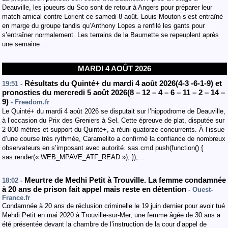
Deauville, les joueurs du Sco sont de retour à Angers pour préparer leur
match amical contre Lorient ce samedi 8 août. Louis Mouton s’est entraîné
en marge du groupe tandis qu’Anthony Lopes a renfilé les gants pour
s’entraîner normalement. Les terrains de la Baumette se repeuplent après
une semaine…
MARDI 4 AOÛT 2026
Résultats du Quinté+ du mardi 4 août 2026(4-3 -6-1-9) et
19:51 -
pronostics du mercredi 5 août 2026(8 – 12 – 4 – 6 – 11 – 2 – 14 –
9)
- Freedom.fr
Le Quinté+ du mardi 4 août 2026 se disputait sur l’hippodrome de Deauville,
à l’occasion du Prix des Greniers à Sel. Cette épreuve de plat, disputée sur
2 000 mètres et support du Quinté+, a réuni quatorze concurrents. À l’issue
d’une course très rythmée, Caramelito a confirmé la confiance de nombreux
observateurs en s’imposant avec autorité. sas.cmd.push(function() {
sas.render(« WEB_MPAVE_ATF_READ »); });…
Meurtre de Medhi Petit à Trouville. La femme condamnée
18:02 -
à 20 ans de prison fait appel mais reste en détention
- Ouest-
France.fr
Condamnée à 20 ans de réclusion criminelle le 19 juin dernier pour avoir tué
Mehdi Petit en mai 2020 à Trouville-sur-Mer, une femme âgée de 30 ans a
été présentée devant la chambre de l’instruction de la cour d’appel de