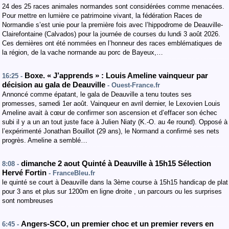
24 des 25 races animales normandes sont considérées comme menacées.
Pour mettre en lumière ce patrimoine vivant, la fédération Races de
Normandie s’est unie pour la première fois avec l’hippodrome de Deauville-
Clairefontaine (Calvados) pour la journée de courses du lundi 3 août 2026.
Ces dernières ont été nommées en l’honneur des races emblématiques de
la région, de la vache normande au porc de Bayeux,…
Boxe. « J’apprends » : Louis Ameline vainqueur par
16:25 -
décision au gala de Deauville
- Ouest-France.fr
Annoncé comme épatant, le gala de Deauville a tenu toutes ses
promesses, samedi 1er août. Vainqueur en avril dernier, le Lexovien Louis
Ameline avait à cœur de confirmer son ascension et d’effacer son échec
subi il y a un an tout juste face à Julien Niaty (K.-O. au 4e round). Opposé à
l’expérimenté Jonathan Bouillot (29 ans), le Normand a confirmé ses nets
progrès. Ameline a semblé…
dimanche 2 aout Quinté à Deauville à 15h15 Sélection
8:08 -
Hervé Fortin
- FranceBleu.fr
le quinté se court à Deauville dans la 3ème course à 15h15 handicap de plat
pour 3 ans et plus sur 1200m en ligne droite , un parcours ou les surprises
sont nombreuses
Angers-SCO, un premier choc et un premier revers en
6:45 -