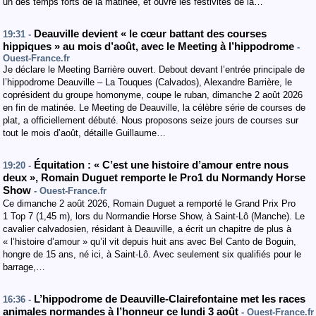
un des temps forts de la matinée, et ouvre les festivités de la…
Deauville devient « le cœur battant des courses
19:31 -
hippiques » au mois d’août, avec le Meeting à l’hippodrome
-
Ouest-France.fr
Je déclare le Meeting Barrière ouvert. Debout devant l’entrée principale de
l’hippodrome Deauville – La Touques (Calvados), Alexandre Barrière, le
coprésident du groupe homonyme, coupe le ruban, dimanche 2 août 2026
en fin de matinée. Le Meeting de Deauville, la célèbre série de courses de
plat, a officiellement débuté. Nous proposons seize jours de courses sur
tout le mois d’août, détaille Guillaume…
Équitation : « C’est une histoire d’amour entre nous
19:20 -
deux », Romain Duguet remporte le Pro1 du Normandy Horse
Show
- Ouest-France.fr
Ce dimanche 2 août 2026, Romain Duguet a remporté le Grand Prix Pro
1 Top 7 (1,45 m), lors du Normandie Horse Show, à Saint-Lô (Manche). Le
cavalier calvadosien, résidant à Deauville, a écrit un chapitre de plus à
« l’histoire d’amour » qu’il vit depuis huit ans avec Bel Canto de Boguin,
hongre de 15 ans, né ici, à Saint-Lô. Avec seulement six qualifiés pour le
barrage,…
L’hippodrome de Deauville-Clairefontaine met les races
16:36 -
animales normandes à l’honneur ce lundi 3 août
- Ouest-France.fr