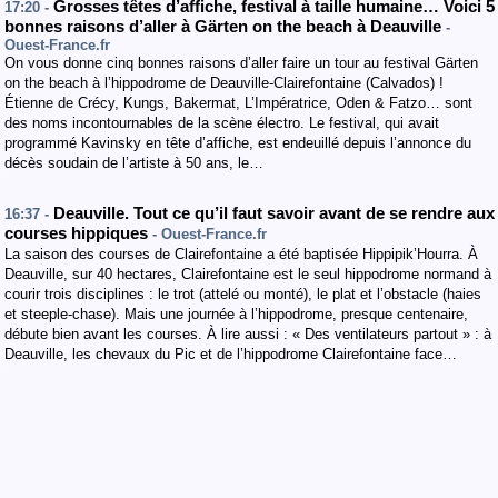
Grosses têtes d’affiche, festival à taille humaine… Voici 5
17:20 -
bonnes raisons d’aller à Gärten on the beach à Deauville
-
Ouest-France.fr
On vous donne cinq bonnes raisons d’aller faire un tour au festival Gärten
on the beach à l’hippodrome de Deauville-Clairefontaine (Calvados) !
Étienne de Crécy, Kungs, Bakermat, L’Impératrice, Oden & Fatzo… sont
des noms incontournables de la scène électro. Le festival, qui avait
programmé Kavinsky en tête d’affiche, est endeuillé depuis l’annonce du
décès soudain de l’artiste à 50 ans, le…
Deauville. Tout ce qu’il faut savoir avant de se rendre aux
16:37 -
courses hippiques
- Ouest-France.fr
La saison des courses de Clairefontaine a été baptisée Hippipik’Hourra. À
Deauville, sur 40 hectares, Clairefontaine est le seul hippodrome normand à
courir trois disciplines : le trot (attelé ou monté), le plat et l’obstacle (haies
et steeple-chase). Mais une journée à l’hippodrome, presque centenaire,
débute bien avant les courses. À lire aussi : « Des ventilateurs partout » : à
Deauville, les chevaux du Pic et de l’hippodrome Clairefontaine face…