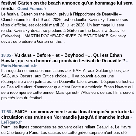
festival Gärten on the beach annonce qu’un hommage lui sera
rendu
- Ouest-France.fr
Le festival Gärten on the beach, prévu à l’hippodrome de Deauville –
Clairefontaine les 8 et 9 août 2026, est endeuillé. Kavinsky, l’une de ses
têtes d’affiche, est décédé mardi 28 juillet 2026. Un hommage lui sera
rendu. Kavinsky devait se produire à Gärten on the beach, à Deauville
(Calvados). | MARTIN ROCHE/ARCHIVES OUEST-FRANCE Kavinsky
devait se produire à Gärten on the…
Vu dans « Before » et « Boyhood »… Qui est Ethan
18:05 -
Hawke, qui sera honoré au prochain festival de Deauville ?
-
Paris-Normandie.fr
Il a reçu de nombreuses nomiations aux BAFTA, aux Golden globes, aux
SAG, aux Oscars, aux Critics choice… Il va pouvoir ajouter une
récompense à son palmarès: un Deauville Talent award. L’équipe du festival
de Deauville vient d’annoncer que c’est l’acteur américain Ethan Hawke qui
sera récompensé cette année. Mais qui est-il?Plusieurs de ses films seront
projetés lors du festival…
SNCF : un «mouvement social local inopiné» perturbe la
17:56 -
circulation des trains en Normandie jusqu’à dimanche inclus
-
LeFigaro.fr
Parmi les lignes concernées se trouvent celles reliant Deauville, Le Havre
ou Cherbourg à Paris. Les causes de cette grève surprise n’ont pas été