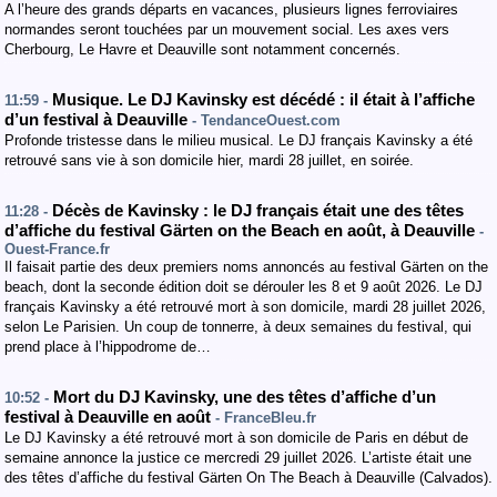
A l’heure des grands départs en vacances, plusieurs lignes ferroviaires
normandes seront touchées par un mouvement social. Les axes vers
Cherbourg, Le Havre et Deauville sont notamment concernés.
Musique. Le DJ Kavinsky est décédé : il était à l’affiche
11:59 -
d’un festival à Deauville
- TendanceOuest.com
Profonde tristesse dans le milieu musical. Le DJ français Kavinsky a été
retrouvé sans vie à son domicile hier, mardi 28 juillet, en soirée.
Décès de Kavinsky : le DJ français était une des têtes
11:28 -
d’affiche du festival Gärten on the Beach en août, à Deauville
-
Ouest-France.fr
Il faisait partie des deux premiers noms annoncés au festival Gärten on the
beach, dont la seconde édition doit se dérouler les 8 et 9 août 2026. Le DJ
français Kavinsky a été retrouvé mort à son domicile, mardi 28 juillet 2026,
selon Le Parisien. Un coup de tonnerre, à deux semaines du festival, qui
prend place à l’hippodrome de…
Mort du DJ Kavinsky, une des têtes d’affiche d’un
10:52 -
festival à Deauville en août
- FranceBleu.fr
Le DJ Kavinsky a été retrouvé mort à son domicile de Paris en début de
semaine annonce la justice ce mercredi 29 juillet 2026. L’artiste était une
des têtes d’affiche du festival Gärten On The Beach à Deauville (Calvados).