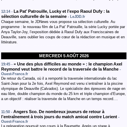
La Pat’ Patrouille, Lucky et l’expo Raoul Dufy : la
12:14 -
sélection culturelle de la semaine
- LeJDD.fr
Chaque semaine, le JDNews vous propose sa sélection culturelle. Au
programme : le nouveau film de La Pat’ Patrouille, la série Lucky portée par
Anya Taylor-Joy, l’exposition dédiée à Raoul Dufy aux Franciscaines de
Deauville, sans oublier les coups de cœur de la rédaction en musique et en
littérature.
MERCREDI 5 AOÛT 2026
« Une des plus difficiles au monde » : le champion Axel
19:45 -
Reymond veut battre le record de la traversée de la Manche
-
Ouest-France.fr
De retour du Canada, où il a remporté la traversée internationale du lac
Saint-Jean pour la 2e fois, Axel Reymond est venu s’entraîner à la piscine
olympique de Deauville (Calvados). Le spécialiste des épreuves de nage en
eau libre, double champion du monde du 25 km et triple champion d’Europe,
a un objectif : réaliser la traversée de la Manche en un temps record.…
Angers Sco. De nombreux joueurs de retour à
11:50 -
l’entraînement à trois jours du match amical contre Lorient
-
Ouest-France.fr
La préparation poursuit son cours à la Baumette. Après un stage à