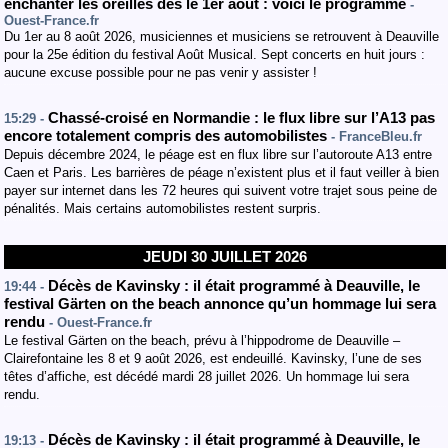
enchanter les oreilles dès le 1er août : voici le programme
-
Ouest-France.fr
Du 1er au 8 août 2026, musiciennes et musiciens se retrouvent à Deauville
pour la 25e édition du festival Août Musical. Sept concerts en huit jours :
aucune excuse possible pour ne pas venir y assister !
Chassé-croisé en Normandie : le flux libre sur l’A13 pas
15:29 -
encore totalement compris des automobilistes
- FranceBleu.fr
Depuis décembre 2024, le péage est en flux libre sur l’autoroute A13 entre
Caen et Paris. Les barrières de péage n’existent plus et il faut veiller à bien
payer sur internet dans les 72 heures qui suivent votre trajet sous peine de
pénalités. Mais certains automobilistes restent surpris.
JEUDI 30 JUILLET 2026
Décès de Kavinsky : il était programmé à Deauville, le
19:44 -
festival Gärten on the beach annonce qu’un hommage lui sera
rendu
- Ouest-France.fr
Le festival Gärten on the beach, prévu à l’hippodrome de Deauville –
Clairefontaine les 8 et 9 août 2026, est endeuillé. Kavinsky, l’une de ses
têtes d’affiche, est décédé mardi 28 juillet 2026. Un hommage lui sera
rendu.
Décès de Kavinsky : il était programmé à Deauville, le
19:13 -