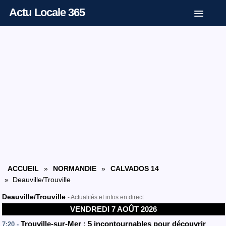
Actu Locale 365
ACCUEIL
»
NORMANDIE
»
CALVADOS 14
» Deauville/Trouville
Deauville/Trouville
- Actualités et infos en direct
VENDREDI 7 AOÛT 2026
Trouville-sur-Mer : 5 incontournables pour découvrir
7:20 -