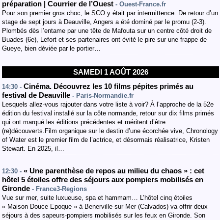
préparation | Courrier de l’Ouest
- Ouest-France.fr
Pour son premier gros choc, le SCO y était par intermittence. De retour d’un
stage de sept jours à Deauville, Angers a été dominé par le promu (2-3).
Plombés dès l’entame par une tête de Mafouta sur un centre côté droit de
Buades (6e), Lefort et ses partenaires ont évité le pire sur une frappe de
Gueye, bien déviée par le portier…
SAMEDI 1 AOÛT 2026
Cinéma. Découvrez les 10 films pépites primés au
14:30 -
festival de Deauville
- Paris-Normandie.fr
Lesquels allez-vous rajouter dans votre liste à voir? À l’approche de la 52e
édition du festival installé sur la côte normande, retour sur dix films primés
qui ont marqué les éditions précédentes et méritent d’être
(re)découverts.Film organique sur le destin d’une écorchée vive, Chronology
of Water est le premier film de l’actrice, et désormais réalisatrice, Kristen
Stewart. En 2025, il…
« Une parenthèse de repos au milieu du chaos » : cet
12:30 -
hôtel 5 étoiles offre des séjours aux pompiers mobilisés en
Gironde
- France3-Regions
Vue sur mer, suite luxueuse, spa et hammam… L’hôtel cinq étoiles
« Maison Douce Epoque » à Benerville-sur-Mer (Calvados) va offrir deux
séjours à des sapeurs-pompiers mobilisés sur les feux en Gironde. Son