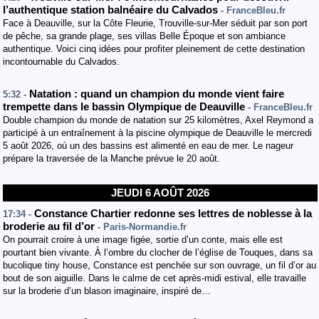
l’authentique station balnéaire du Calvados
- FranceBleu.fr
Face à Deauville, sur la Côte Fleurie, Trouville-sur-Mer séduit par son port
de pêche, sa grande plage, ses villas Belle Époque et son ambiance
authentique. Voici cinq idées pour profiter pleinement de cette destination
incontournable du Calvados.
Natation : quand un champion du monde vient faire
5:32 -
trempette dans le bassin Olympique de Deauville
- FranceBleu.fr
Double champion du monde de natation sur 25 kilomètres, Axel Reymond a
participé à un entraînement à la piscine olympique de Deauville le mercredi
5 août 2026, où un des bassins est alimenté en eau de mer. Le nageur
prépare la traversée de la Manche prévue le 20 août.
JEUDI 6 AOÛT 2026
Constance Chartier redonne ses lettres de noblesse à la
17:34 -
broderie au fil d’or
- Paris-Normandie.fr
On pourrait croire à une image figée, sortie d’un conte, mais elle est
pourtant bien vivante. À l’ombre du clocher de l’église de Touques, dans sa
bucolique tiny house, Constance est penchée sur son ouvrage, un fil d’or au
bout de son aiguille. Dans le calme de cet après-midi estival, elle travaille
sur la broderie d’un blason imaginaire, inspiré de…