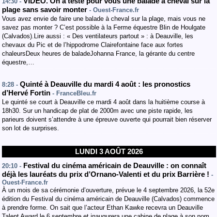
VIDÉO. On a testé pour vous une balade à cheval sur la
14:30 -
plage sans savoir monter
- Ouest-France.fr
Vous avez envie de faire une balade à cheval sur la plage, mais vous ne
savez pas monter ? C’est possible à la Ferme équestre Blin de Houlgate
(Calvados).Lire aussi : « Des ventilateurs partout » : à Deauville, les
chevaux du Pic et de l’hippodrome Clairefontaine face aux fortes
chaleursDeux heures de baladeJohanna France, la gérante du centre
équestre,…
Quinté à Deauville du mardi 4 août : les pronostics
8:28 -
d’Hervé Fortin
- FranceBleu.fr
Le quinté se court à Deauville ce mardi 4 août dans la huitième course à
18h30. Sur un handicap de plat de 2000m avec une piste rapide, les
parieurs doivent s’attendre à une épreuve ouverte qui pourrait bien réserver
son lot de surprises.
LUNDI 3 AOÛT 2026
Festival du cinéma américain de Deauville : on connaît
20:10 -
déjà les lauréats du prix d’Ornano-Valenti et du prix Barrière !
-
Ouest-France.fr
À un mois de sa cérémonie d’ouverture, prévue le 4 septembre 2026, la 52e
édition du Festival du cinéma américain de Deauville (Calvados) commence
à prendre forme. On sait que l’acteur Ethan Kawke recevra un Deauville
Talent Award le 6 septembre et inaugurera une cabine de plage à son nom.