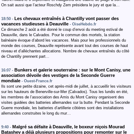
On sait aussi que l’acteur Roschdy Zem présidera le jury et que la…
Les chevaux entraînés à Chantilly vont passer des
18:50 -
vacances studieuses à Deauville
- OiseHebdo.fr
Ce dimanche 2 août a été donné le coup d’envoi du meeting estival de
Deauville, dans le Calvados. Pour le commun des mortels, la station
balnéaire évoque d’abord les vacances. Mais pour les professionnels du
monde des courses, Deauville représente avant tout des courses de haut
niveau et d’alléchantes allocations. Nombre de chevaux entraînés du côté
de Chantilly prennent part…
Bunkers et galerie souterraine : sur le Mont Canisy, une
16:07 -
association dévoile des vestiges de la Seconde Guerre
mondiale
- Ouest-France.fr
Ils sont une petite dizaine, cet après-midi de juillet, à accueillir les visiteurs
sur les hauteurs de Benerville-sur-Mer (Calvados). Tous les lundis en été,
les membres de l’association des Amis du Mont Canisy organisent des
visites guidées des batteries allemandes sur la butte. Pendant la Seconde
Guerre mondiale, les batteries d’artillerie côtières sont des installations
allemandes construites le long du mur…
Malgré sa défaite à Deauville, le boxeur niçois Mourad
9:40 -
Batashev a déjà plusieurs propositions pour remonter sur le