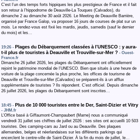
C’est l’un des temps forts hippiques les plus prestigieux de France et il fait
son retour à l’hippodrome de Deauville-La Touques (Calvados), du
dimanche 2 au dimanche 30 août 2026. Le Meeting de Deauville Barrière,
organisé par France Galop, va proposer 16 jours de courses de plat sur un
mois. Le rendez-vous est fixé les mardis, jeudis, samedis (sauf le dernier
du mois) et les…
Plages du Débarquement classées à l’UNESCO : y aura-
19:26 -
t-il plus de touristes à Deauville et Trouville-sur-Mer ?
- Ouest-
France.fr
Dimanche 26 juillet 2026, les plages du Débarquement ont officiellement
rejoint le patrimoine mondial de l’UNESCO. Bien que situés à une heure de
voiture de la plage concernée la plus proche, les offices de tourisme de
Deauville et Trouville-sur-Mer (Calvados) se préparent-ils à un afflux
supplémentaire de touristes ? Ils répondent. C’est officiel. Depuis dimanche
26 juillet 2026, les plages du Débarquement sont inscrites…
Plus de 10 000 touristes entre le Der, Saint-Dizier et Vitry
18:45 -
- JHM.fr
L’Office basé à Giffaumont-Champaubert (Marne) nous a communiqué
vendredi 31 juillet ses chiffres de juillet 2026 : ses sites ont accueilli 10 503
touristes. Des camping-cars au Jard ou au Deauville. Des plaques
allemandes, belges et néerlandaises sur les différents parkings qui
encerclent le centre-ville de Saint-Dizier. À la fin du mois de juillet, le…