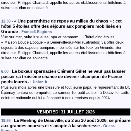
directeur, Philippe Chamard, appelle les autres établissements hôteliers à
suivre cet élan de solidarité.
« Une parenthèse de repos au milieu du chaos » : cet
12:30 -
hôtel 5 étoiles offre des séjours aux pompiers mobilisés en
Gironde
- France3-Regions
Vue sur mer, suite luxueuse, spa et hammam… L’hôtel cinq étoiles
« Maison Douce Epoque » à Benerville-sur-Mer (Calvados) va offrir deux
séjours à des sapeurs-pompiers mobilisés sur les feux en Gironde. Son
directeur, Philippe Chamard, appelle les autres établissements hôteliers à
suivre cet élan de solidarité.
Le boxeur sparnacien Clément Gillet ne veut pas laisser
6:00 -
passer sa troisième chance de devenir champion de France
poids lourds
- LUnion.fr
Plusieurs mois après une blessure et tout jeune papa, le représentant du BC
Épernay tentera de remporter, ce samedi 1er août au soir, à Deauville, cette
ceinture nationale qui lui a échappé à deux reprises depuis 2024.
VENDREDI 31 JUILLET 2026
Le Meeting de Deauville, du 2 au 30 août 2026, se prépare
19:26 -
aux grandes courses et s’adapte à la sécheresse
- Ouest-
France.fr