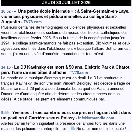
JEUDI 30 JUILLET 2026
« Une petite école infernale » : à Saint-Germain-en-Laye,
16:52 -
violences physiques et pédocriminelles au collège Saint-
Augustin
- TV78.com
Plusieurs centaines de témoignages de violences physiques et sexuelles
visent les établissements scolaires du réseau des Écoles catholiques des
lasalliens depuis février 2026. Sous la tutelle de la congrégation jusqu’en
1994, le collège saint-germanois ne fait pas exception. Dix victimes et deux
agresseurs identifiés dans l’établissement « Lorsque l’affaire Bétharram est
sortie, j’ai eu une levée d’amnésie traumatique et tout m’est…
Le DJ Kavinsky est mort à 50 ans, Elektric Park à Chatou
14:15 -
perd l’une de ses têtes d’affiche
- TV78.com
Le monde de la musique électronique est en deuil. Le DJ et producteur
français Kavinsky, de son vrai nom Vincent Belorgey, est décédé à l’âge de
50 ans ce mardi 28 juillet à son domicile. Le parquet de Paris a annoncé
l’ouverture d’une enquête afin de déterminer les circonstances de son
décès. À ce stade, les premiers éléments communiqués par…
Yvelines : trois cambrioleurs surpris en flagrant délit dans
9:55 -
un pavillon ​à Carrières-sous-Poissy
- InfoNormandie.com
Alertés par un témoin signalant la présence de lampes torches dans une
maison, les policiers ont interpellé troi…
Ne ratez rien de l’info locale !