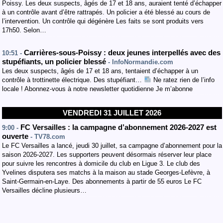
Poissy. Les deux suspects, âgés de 17 et 18 ans, auraient tenté d’échapper
à un contrôle avant d’être rattrapés. Un policier a été blessé au cours de
l’intervention. Un contrôle qui dégénère Les faits se sont produits vers
17h50. Selon…
Carrières-sous-Poissy : deux jeunes interpellés avec des
10:51 -
stupéfiants, un policier blessé
- InfoNormandie.com
Les deux suspects, âgés de 17 et 18 ans, tentaient d’échapper à un
contrôle à trottinette électrique. Des stupéfiant…
Ne ratez rien de l’info
locale ! Abonnez-vous à notre newsletter quotidienne Je m’abonne
VENDREDI 31 JUILLET 2026
FC Versailles : la campagne d’abonnement 2026-2027 est
9:00 -
ouverte
- TV78.com
Le FC Versailles a lancé, jeudi 30 juillet, sa campagne d’abonnement pour la
saison 2026-2027. Les supporters peuvent désormais réserver leur place
pour suivre les rencontres à domicile du club en Ligue 3. Le club des
Yvelines disputera ses matchs à la maison au stade Georges-Lefèvre, à
Saint-Germain-en-Laye. Des abonnements à partir de 55 euros Le FC
Versailles décline plusieurs…