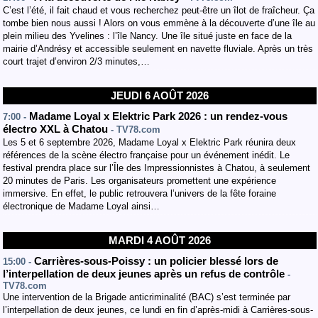
C’est l’été, il fait chaud et vous recherchez peut-être un îlot de fraîcheur. Ça
tombe bien nous aussi ! Alors on vous emmène à la découverte d’une île au
plein milieu des Yvelines : l’île Nancy. Une île situé juste en face de la
mairie d’Andrésy et accessible seulement en navette fluviale. Après un très
court trajet d’environ 2/3 minutes,…
JEUDI 6 AOÛT 2026
Madame Loyal x Elektric Park 2026 : un rendez-vous
7:00 -
électro XXL à Chatou
- TV78.com
Les 5 et 6 septembre 2026, Madame Loyal x Elektric Park réunira deux
références de la scène électro française pour un événement inédit. Le
festival prendra place sur l’Île des Impressionnistes à Chatou, à seulement
20 minutes de Paris. Les organisateurs promettent une expérience
immersive. En effet, le public retrouvera l’univers de la fête foraine
électronique de Madame Loyal ainsi…
MARDI 4 AOÛT 2026
Carrières-sous-Poissy : un policier blessé lors de
15:00 -
l’interpellation de deux jeunes après un refus de contrôle
-
TV78.com
Une intervention de la Brigade anticriminalité (BAC) s’est terminée par
l’interpellation de deux jeunes, ce lundi en fin d’après-midi à Carrières-sous-