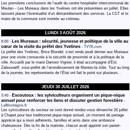
Les premières conclusions de l’audit du centre hospitalier intercommunal de
Meulan – Les Mureaux dans les Yvelines ont été présentées en juillet. Elles
laissent planer l’éventualité d’un démantèlement des services. La CGT et le
maire de la commune sont montés au créneau.
LUNDI 3 AOÛT 2026
Les Mureaux : sécurité, jeunesse et politique de la ville au
8:00 -
cœur de la visite du préfet des Yvelines
- TV78.com
Le préfet des Yvelines, Brice Blondel, s’est rendu jeudi dernier aux Mureaux
pour une visite consacrée à la sécurité de proximité et à la politique de la
ville. Accueilli par le maire Damien Vignier, il était accompagné d’Éric
Zabouraeff, sous-préfet de l’arrondissement de Mantes-la-Jolie. Tout au long
de la journée, les représentants de l’État ont fait le point sur plusieurs…
JEUDI 30 JUILLET 2026
Escoutoux : les sylviculteurs organisent un pique-nique
5:40 -
annuel pour renforcer les liens et discuter gestion forestière
-
LaMontagne.fr
Les sylviculteurs du secteur se sont donné rendez-vous dimanche 26 juillet
à Chapet pour leur traditionnel pique-nique annuel, un moment de partage
apprécié qui a réuni adhérents, familles et amis dans une ambiance
chaleureuse. Dès la fin de la matinée, chacun avait apporté son panier-