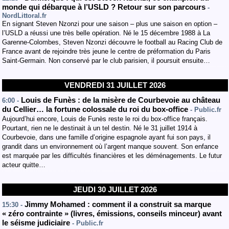
monde qui débarque à l’USLD ? Retour sur son parcours
-
NordLittoral.fr
En signant Steven Nzonzi pour une saison – plus une saison en option –
l’USLD a réussi une très belle opération. Né le 15 décembre 1988 à La
Garenne-Colombes, Steven Nzonzi découvre le football au Racing Club de
France avant de rejoindre très jeune le centre de préformation du Paris
Saint-Germain. Non conservé par le club parisien, il poursuit ensuite…
VENDREDI 31 JUILLET 2026
Louis de Funès : de la misère de Courbevoie au château
6:00 -
du Cellier… la fortune colossale du roi du box-office
- Public.fr
Aujourd’hui encore, Louis de Funès reste le roi du box-office français.
Pourtant, rien ne le destinait à un tel destin. Né le 31 juillet 1914 à
Courbevoie, dans une famille d’origine espagnole ayant fui son pays, il
grandit dans un environnement où l’argent manque souvent. Son enfance
est marquée par les difficultés financières et les déménagements. Le futur
acteur quitte…
JEUDI 30 JUILLET 2026
Jimmy Mohamed : comment il a construit sa marque
15:30 -
« zéro contrainte » (livres, émissions, conseils minceur) avant
le séisme judiciaire
- Public.fr