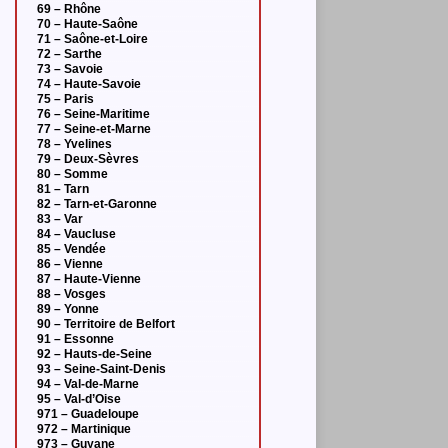
69 – Rhône
70 – Haute-Saône
71 – Saône-et-Loire
72 – Sarthe
73 – Savoie
74 – Haute-Savoie
75 – Paris
76 – Seine-Maritime
77 – Seine-et-Marne
78 – Yvelines
79 – Deux-Sèvres
80 – Somme
81 – Tarn
82 – Tarn-et-Garonne
83 – Var
84 – Vaucluse
85 – Vendée
86 – Vienne
87 – Haute-Vienne
88 – Vosges
89 – Yonne
90 – Territoire de Belfort
91 – Essonne
92 – Hauts-de-Seine
93 – Seine-Saint-Denis
94 – Val-de-Marne
95 – Val-d’Oise
971 – Guadeloupe
972 – Martinique
973 – Guyane