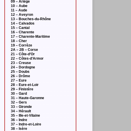
09 – Ariège
10 – Aube
11 – Aude
12 – Aveyron
13 – Bouches-du-Rhône
14 – Calvados
15 – Cantal
16 – Charente
17 – Charente-Maritime
18 – Cher
19 – Corrèze
2A – 2B – Corse
21 – Côte-d’Or
22 – Côtes-d’Armor
23 – Creuse
24 – Dordogne
25 – Doubs
26 – Drôme
27 – Eure
28 – Eure-et-Loir
29 – Finistère
30 – Gard
31 – Haute-Garonne
32 – Gers
33 – Gironde
34 – Hérault
35 – Ille-et-Vilaine
36 – Indre
37 – Indre-et-Loire
38 – Isère