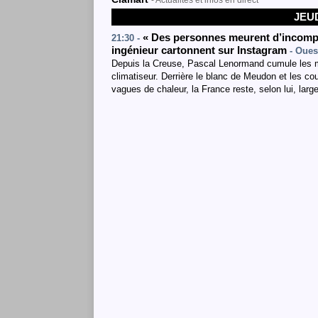
- Actualités et infos en direct
JEUD
« Des personnes meurent d’incompét
21:30 -
ingénieur cartonnent sur Instagram
- Oues
Depuis la Creuse, Pascal Lenormand cumule les mi
climatiseur. Derrière le blanc de Meudon et les co
vagues de chaleur, la France reste, selon lui, lar