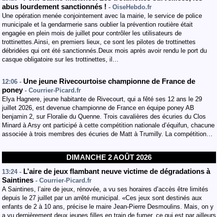
abus lourdement sanctionnés !
- OiseHebdo.fr
Une opération menée conjointement avec la mairie, le service de police
municipale et la gendarmerie sans oublier la prévention routière était
engagée en plein mois de juillet pour contrôler les utilisateurs de
trottinettes.Ainsi, en premiers lieux, ce sont les pilotes de trottinettes
débridées qui ont été sanctionnés.Deux mois après avoir rendu le port du
casque obligatoire sur les trottinettes, il…
Une jeune Rivecourtoise championne de France de
12:06 -
poney
- Courrier-Picard.fr
Elya Hagnere, jeune habitante de Rivecourt, qui a fêté ses 12 ans le 29
juillet 2026, est devenue championne de France en équipe poney AB
benjamin 2, sur Floralie du Quenne. Trois cavalières des écuries du Clos
Minard à Arsy ont participé à cette compétition nationale d’équifun, chacune
associée à trois membres des écuries de Matt à Trumilly. La compétition…
DIMANCHE 2 AOÛT 2026
L’aire de jeux flambant neuve victime de dégradations à
13:24 -
Saintines
- Courrier-Picard.fr
A Saintines, l’aire de jeux, rénovée, a vu ses horaires d’accès être limités
depuis le 27 juillet par un arrêté municipal. «Ces jeux sont destinés aux
enfants de 2 à 10 ans, précise le maire Jean-Pierre Desmoulins. Mais, on y
a vu dernièrement deux jeunes filles en train de fumer, ce qui est par ailleurs