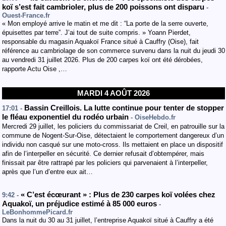
koï s’est fait cambrioler, plus de 200 poissons ont disparu
-
Ouest-France.fr
« Mon employé arrive le matin et me dit : “La porte de la serre ouverte,
épuisettes par terre”. J’ai tout de suite compris. » Yoann Pierdet,
responsable du magasin Aquakoï France situé à Cauffry (Oise), fait
référence au cambriolage de son commerce survenu dans la nuit du jeudi 30
au vendredi 31 juillet 2026. Plus de 200 carpes koï ont été dérobées,
rapporte Actu Oise ,…
MARDI 4 AOÛT 2026
Bassin Creillois. La lutte continue pour tenter de stopper
17:01 -
le fléau exponentiel du rodéo urbain
- OiseHebdo.fr
Mercredi 29 juillet, les policiers du commissariat de Creil, en patrouille sur la
commune de Nogent-Sur-Oise, détectaient le comportement dangereux d’un
individu non casqué sur une moto-cross. Ils mettaient en place un dispositif
afin de l’interpeller en sécurité. Ce dernier refusait d’obtempérer, mais
finissait par être rattrapé par les policiers qui parvenaient à l’interpeller,
après que l’un d’entre eux ait…
« C’est écœurant » : Plus de 230 carpes koï volées chez
9:42 -
Aquakoï, un préjudice estimé à 85 000 euros
-
LeBonhommePicard.fr
Dans la nuit du 30 au 31 juillet, l’entreprise Aquakoï situé à Cauffry a été