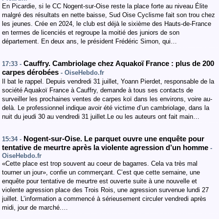
En Picardie, si le CC Nogent-sur-Oise reste la place forte au niveau Élite
malgré des résultats en nette baisse, Sud Oise Cyclisme fait son trou chez
les jeunes. Crée en 2024, le club est déjà le sixième des Hauts-de-France
en termes de licenciés et regroupe la moitié des juniors de son
département. En deux ans, le président Frédéric Simon, qui…
Cauffry. Cambriolage chez Aquakoï France : plus de 200
17:33 -
carpes dérobées
- OiseHebdo.fr
Il bat le rappel. Depuis vendredi 31 juillet, Yoann Pierdet, responsable de la
société Aquakoï France à Cauffry, demande à tous ses contacts de
surveiller les prochaines ventes de carpes koï dans les environs, voire au-
delà. Le professionnel indique avoir été victime d’un cambriolage, dans la
nuit du jeudi 30 au vendredi 31 juillet.Le ou les auteurs ont fait main…
Nogent-sur-Oise. Le parquet ouvre une enquête pour
15:34 -
tentative de meurtre après la violente agression d’un homme
-
OiseHebdo.fr
«Cette place est trop souvent au coeur de bagarres. Cela va très mal
tourner un jour», confie un commerçant. C’est que cette semaine, une
enquête pour tentative de meurtre est ouverte suite à une nouvelle et
violente agression place des Trois Rois, une agression survenue lundi 27
juillet. L’information a commencé à sérieusement circuler vendredi après
midi, jour de marché.…