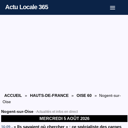
Actu Locale 365
ACCUEIL
»
HAUTS-DE-FRANCE
»
OISE 60
» Nogent-sur-
Oise
Nogent-sur-Oise
- Actualités et infos en direct
MERCREDI 5 AOÛT 2026
« Ils savaient où chercher » : ce spécialiste des carpes
16:09 -