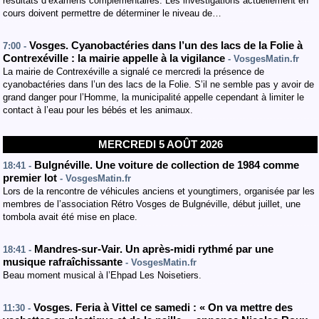
résultats d’examens complémentaires. Les investigations actuellement en
cours doivent permettre de déterminer le niveau de…
Vosges. Cyanobactéries dans l’un des lacs de la Folie à
7:00 -
Contrexéville : la mairie appelle à la vigilance
- VosgesMatin.fr
La mairie de Contrexéville a signalé ce mercredi la présence de
cyanobactéries dans l’un des lacs de la Folie. S’il ne semble pas y avoir de
grand danger pour l’Homme, la municipalité appelle cependant à limiter le
contact à l’eau pour les bébés et les animaux.
MERCREDI 5 AOÛT 2026
Bulgnéville. Une voiture de collection de 1984 comme
18:41 -
premier lot
- VosgesMatin.fr
Lors de la rencontre de véhicules anciens et youngtimers, organisée par les
membres de l’association Rétro Vosges de Bulgnéville, début juillet, une
tombola avait été mise en place.
Mandres-sur-Vair. Un après-midi rythmé par une
18:41 -
musique rafraîchissante
- VosgesMatin.fr
Beau moment musical à l’Ehpad Les Noisetiers.
Vosges. Feria à Vittel ce samedi : « On va mettre des
11:30 -