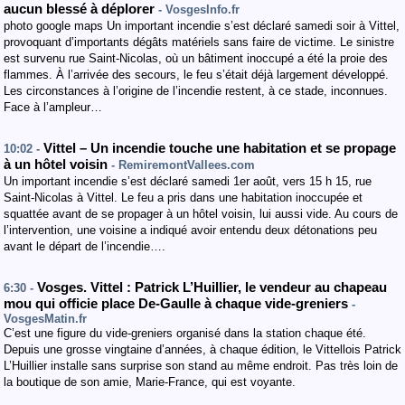
aucun blessé à déplorer
- VosgesInfo.fr
photo google maps Un important incendie s’est déclaré samedi soir à Vittel,
provoquant d’importants dégâts matériels sans faire de victime. Le sinistre
est survenu rue Saint-Nicolas, où un bâtiment inoccupé a été la proie des
flammes. À l’arrivée des secours, le feu s’était déjà largement développé.
Les circonstances à l’origine de l’incendie restent, à ce stade, inconnues.
Face à l’ampleur…
Vittel – Un incendie touche une habitation et se propage
10:02 -
à un hôtel voisin
- RemiremontVallees.com
Un important incendie s’est déclaré samedi 1er août, vers 15 h 15, rue
Saint-Nicolas à Vittel. Le feu a pris dans une habitation inoccupée et
squattée avant de se propager à un hôtel voisin, lui aussi vide. Au cours de
l’intervention, une voisine a indiqué avoir entendu deux détonations peu
avant le départ de l’incendie….
Vosges. Vittel : Patrick L’Huillier, le vendeur au chapeau
6:30 -
mou qui officie place De-Gaulle à chaque vide-greniers
-
VosgesMatin.fr
C’est une figure du vide-greniers organisé dans la station chaque été.
Depuis une grosse vingtaine d’années, à chaque édition, le Vittellois Patrick
L’Huillier installe sans surprise son stand au même endroit. Pas très loin de
la boutique de son amie, Marie-France, qui est voyante.