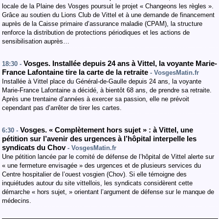
locale de la Plaine des Vosges poursuit le projet « Changeons les règles ».
Grâce au soutien du Lions Club de Vittel et à une demande de financement
auprès de la Caisse primaire d’assurance maladie (CPAM), la structure
renforce la distribution de protections périodiques et les actions de
sensibilisation auprès…
Vosges. Installée depuis 24 ans à Vittel, la voyante Marie-
18:30 -
France Lafontaine tire la carte de la retraite
- VosgesMatin.fr
Installée à Vittel place du Général-de-Gaulle depuis 24 ans, la voyante
Marie-France Lafontaine a décidé, à bientôt 68 ans, de prendre sa retraite.
Après une trentaine d’années à exercer sa passion, elle ne prévoit
cependant pas d’arrêter de tirer les cartes.
Vosges. « Complètement hors sujet » : à Vittel, une
6:30 -
pétition sur l’avenir des urgences à l’hôpital interpelle les
syndicats du Chov
- VosgesMatin.fr
Une pétition lancée par le comité de défense de l’hôpital de Vittel alerte sur
« une fermeture envisagée » des urgences et de plusieurs services du
Centre hospitalier de l’ouest vosgien (Chov). Si elle témoigne des
inquiétudes autour du site vittellois, les syndicats considèrent cette
démarche « hors sujet, » orientant l’argument de défense sur le manque de
médecins.