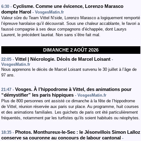
Cyclisme. Comme une évicence, Lorenzo Marasco
6:30 -
dompte Harol
- VosgesMatin.fr
Valeur sûre du Team Vittel N’side, Lorenzo Marasco a logiquement remporté
l’épreuve harolaise qu’il découvrait. Sous une chaleur accablante, le favori a
faussé compagnie à ses deux compagnons d’échappée, dont Laurys
Laurent, le précédent lauréat. Non sans s’être fait mal.
DIMANCHE 2 AOÛT 2026
Vittel | Nécrologie. Décès de Marcel Loisant
22:05 -
-
VosgesMatin.fr
Nous apprenons le décès de Marcel Loisant survenu le 30 juillet à l’âge de
97 ans.
Vosges. À l’hippodrome à Vittel, des animations pour
21:47 -
“démystifier” les paris hippiques
- VosgesMatin.fr
Plus de 800 personnes ont assisté ce dimanche à la fête de l’hippodrome
de Vittel, réunion réservée aux paris sur place. Au programme, huit courses
et des animations familiales. Les guichets de paris ont été particulièrement
fréquentés, notamment par les turfistes qu’ils soient habitués ou néophytes.
Photos. Monthureux-le-Sec : le Jésonvillois Simon Lalloz
18:35 -
conserve sa couronne au concours de labour cantonal
-