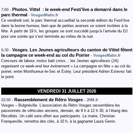
Photos. Vittel : le week-end Festi’live a demarré dans le
7:00 -
parc thermal
- VosgesMatin.fr
Ce vendredi soir, le parc thermal accueillait la seconde édition du Festi’live
dans la bonne humeur, bien que de petites averses se soient invitées à la
fête. À partir de 19 h, les groupes se sont succédé jusqu’à l’arrivée du DJ
pour une soirée qui s’est terminée au milieu de la nuit.
Vosges. Les Jeunes agriculteurs du canton de Vittel fêtent
6:30 -
la campagne ce week-end au col du Poirier
- VosgesMatin.fr
Concours de labour, moiss batt cross… les Jeunes agriculteurs (JA)
organisent ce week-end leur événement « La campagne en fête » au col du
poirier, entre Monthureux-le-Sec et Esley. Leur président Adrien Estevez fait
le point.
VENDREDI 31 JUILLET 2026
Rassemblement de Rétro Vosges
22:00 -
- JHM.fr
Vosges – Bulgnéville. L’association du Rétro Vosges rassemblera les
passionnés de véhicules anciens, demain, de 9 h à 12 h 30, à l’étang des
Récollets. Un café sera offert aux participants. Le maire, Christian
Franqueville, remettra des clés, à 10 h, à la gagnante Laura Genin.