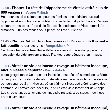
Photos. La fête de l’hippodrome de Vittel a attiré plus de
12:00 -
800 visiteurs
- VosgesMatin.fr
Huit courses, des animations pour les familles, une initiation aux paris
hippiques et un public venu profiter du spectacle malgré la chaleur. Revivez
en images les temps forts de la fête de l’hippodrome de Vittel, organisée
dimanche, l’un des rendez-vous prisés de l’été sur le site.
Photos. Vittel : le vide-greniers du Basket club thermal a
11:45 -
fait bouillir le centre-ville
- VosgesMatin.fr
Ce dimanche, le centre-ville de Vittel a été investi par un large public, à
l’occasion du vide-greniers annuel. Revivez cette séquence en images.
Vittel : un violent incendie ravage un bâtiment inoccupé,
10:03 -
aucun blessé à déplorer
- VosgesInfo.fr
photo google maps Un important incendie s’est déclaré samedi soir à Vittel,
provoquant d’importants dégâts matériels sans faire de victime. Le sinistre
est survenu rue Saint-Nicolas, où un bâtiment inoccupé a été la proie des
flammes. À l’arrivée des secours, le feu s’était déjà largement développé.
Les circonstances à l’origine de l’incendie restent, à ce stade, inconnues.
Face à l’ampleur…
Vittel : un violent incendie ravage un bâtiment inoccupé,
10:03 -