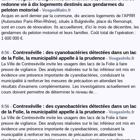
redonne vie à dix logements destinés aux gendarmes du
peloton motorisé
- VosgesMatin.fr
Acquis en avril dernier par la commune, dix anciens logements de l’APRR
(Autoroutes Paris-Rhin-Rhône), situés à Bulgnéville, place du Remoirupt,
sont en cours de rénovation. Ils accueilleront, d’ici le mois de décembre, les
gendarmes du peloton motorisé et leurs familles. Coût total de l’opération :
1 600 000 €.
Contrexéville : des cyanobactéries détectées dans un lac
8:56 -
de la Folie, la municipalité appelle à la prudence
- VosgesInfo.fr
La Ville de Contrexéville invite les usagers des lacs de la Folie à faire
preuve de vigilance. Des analyses réalisées sur le lac inférieur ont mis en
évidence une présence importante de cyanobactéries, conduisant la
municipalité à renforcer les mesures de précaution en attendant les
résultats d’examens complémentaires. Les investigations actuellement en
cours doivent permettre de déterminer le niveau de…
Contrexéville : des cyanobactéries détectées dans un lac
8:56 -
de la Folie, la municipalité appelle à la prudence
- VosgesInfo.fr
La Ville de Contrexéville invite les usagers des lacs de la Folie à faire
preuve de vigilance. Des analyses réalisées sur le lac inférieur ont mis en
évidence une présence importante de cyanobactéries, conduisant la
municipalité à renforcer les mesures de précaution en attendant les