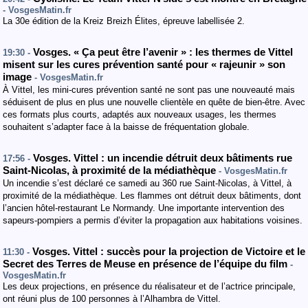
- VosgesMatin.fr
La 30e édition de la Kreiz Breizh Élites, épreuve labellisée 2.
Vosges. « Ça peut être l’avenir » : les thermes de Vittel
19:30 -
misent sur les cures prévention santé pour « rajeunir » son
image
- VosgesMatin.fr
À Vittel, les mini-cures prévention santé ne sont pas une nouveauté mais
séduisent de plus en plus une nouvelle clientèle en quête de bien-être. Avec
ces formats plus courts, adaptés aux nouveaux usages, les thermes
souhaitent s’adapter face à la baisse de fréquentation globale.
Vosges. Vittel : un incendie détruit deux bâtiments rue
17:56 -
Saint-Nicolas, à proximité de la médiathèque
- VosgesMatin.fr
Un incendie s’est déclaré ce samedi au 360 rue Saint-Nicolas, à Vittel, à
proximité de la médiathèque. Les flammes ont détruit deux bâtiments, dont
l’ancien hôtel-restaurant Le Normandy. Une importante intervention des
sapeurs-pompiers a permis d’éviter la propagation aux habitations voisines.
Vosges. Vittel : succès pour la projection de Victoire et le
11:30 -
Secret des Terres de Meuse en présence de l’équipe du film
-
VosgesMatin.fr
Les deux projections, en présence du réalisateur et de l’actrice principale,
ont réuni plus de 100 personnes à l’Alhambra de Vittel.