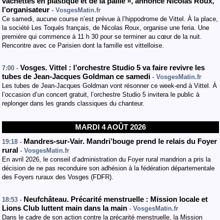
vachettes en plastique et de la paille », annonce Nicolas Roux,
l’organisateur
- VosgesMatin.fr
Ce samedi, aucune course n’est prévue à l’hippodrome de Vittel. À la place,
la société Les Toqués français, de Nicolas Roux, organise une feria. Une
première qui commence à 11 h 30 pour se terminer au cœur de la nuit.
Rencontre avec ce Parisien dont la famille est vittelloise.
Vosges. Vittel : l’orchestre Studio 5 va faire revivre les
7:00 -
tubes de Jean-Jacques Goldman ce samedi
- VosgesMatin.fr
Les tubes de Jean-Jacques Goldman vont résonner ce week-end à Vittel. À
l’occasion d’un concert gratuit, l’orchestre Studio 5 invitera le public à
replonger dans les grands classiques du chanteur.
MARDI 4 AOÛT 2026
Mandres-sur-Vair. Mandri’bouge prend le relais du Foyer
19:18 -
rural
- VosgesMatin.fr
En avril 2026, le conseil d’administration du Foyer rural mandrion a pris la
décision de ne pas reconduire son adhésion à la fédération départementale
des Foyers ruraux des Vosges (FDFR).
Neufchâteau. Précarité menstruelle : Mission locale et
18:53 -
Lions Club luttent main dans la main
- VosgesMatin.fr
Dans le cadre de son action contre la précarité menstruelle, la Mission