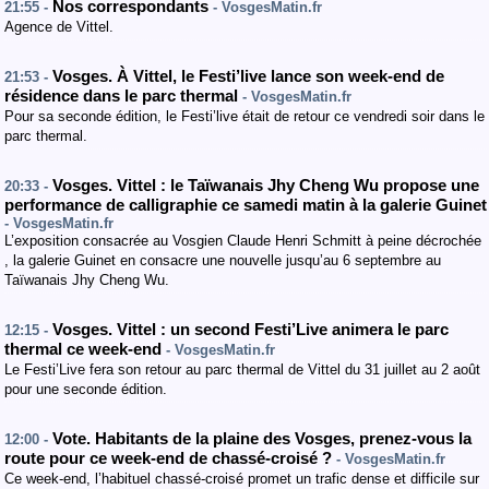
Nos correspondants
21:55 -
- VosgesMatin.fr
Agence de Vittel.
Vosges. À Vittel, le Festi’live lance son week-end de
21:53 -
résidence dans le parc thermal
- VosgesMatin.fr
Pour sa seconde édition, le Festi’live était de retour ce vendredi soir dans le
parc thermal.
Vosges. Vittel : le Taïwanais Jhy Cheng Wu propose une
20:33 -
performance de calligraphie ce samedi matin à la galerie Guinet
- VosgesMatin.fr
L’exposition consacrée au Vosgien Claude Henri Schmitt à peine décrochée
, la galerie Guinet en consacre une nouvelle jusqu’au 6 septembre au
Taïwanais Jhy Cheng Wu.
Vosges. Vittel : un second Festi’Live animera le parc
12:15 -
thermal ce week-end
- VosgesMatin.fr
Le Festi’Live fera son retour au parc thermal de Vittel du 31 juillet au 2 août
pour une seconde édition.
Vote. Habitants de la plaine des Vosges, prenez-vous la
12:00 -
route pour ce week-end de chassé-croisé ?
- VosgesMatin.fr
Ce week-end, l’habituel chassé-croisé promet un trafic dense et difficile sur