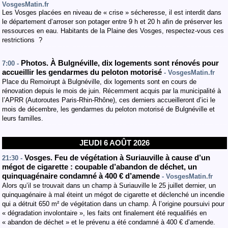
VosgesMatin.fr
Les Vosges placées en niveau de « crise » sécheresse, il est interdit dans
le département d’arroser son potager entre 9 h et 20 h afin de préserver les
ressources en eau. Habitants de la Plaine des Vosges, respectez-vous ces
restrictions ?
Photos. À Bulgnéville, dix logements sont rénovés pour
7:00 -
accueillir les gendarmes du peloton motorisé
- VosgesMatin.fr
Place du Remoirupt à Bulgnéville, dix logements sont en cours de
rénovation depuis le mois de juin. Récemment acquis par la municipalité à
l’APRR (Autoroutes Paris-Rhin-Rhône), ces derniers accueilleront d’ici le
mois de décembre, les gendarmes du peloton motorisé de Bulgnéville et
leurs familles.
JEUDI 6 AOÛT 2026
Vosges. Feu de végétation à Suriauville à cause d’un
21:30 -
mégot de cigarette : coupable d’abandon de déchet, un
quinquagénaire condamné à 400 € d’amende
- VosgesMatin.fr
Alors qu’il se trouvait dans un champ à Suriauville le 25 juillet dernier, un
quinquagénaire à mal éteint un mégot de cigarette et déclenché un incendie
qui a détruit 650 m² de végétation dans un champ. À l’origine poursuivi pour
« dégradation involontaire », les faits ont finalement été requalifiés en
« abandon de déchet » et le prévenu a été condamné à 400 € d’amende.