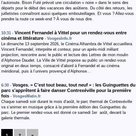
l’autoroute. Bison Futé prévoit une circulation « noire » dans le sens des
départs pour le début des vacances des aoûtiens. Du côté des retours, les
juilletistes connaîtront aussi quelques embouteillages. Et vous ? Allez-vous
prendre la route ce week-end ? À vous de nous dire.
Vincent Fernandel à Vittel pour un rendez-vous entre
10:31 -
cinéma et littérature
- VosgesInfo.fr
Le dimanche 13 septembre 2026, le Cinéma Alhambra de Vittel accueillera
Vincent Fernandel, interprète et conteur, pour un après-midi mêlant
projection, rencontre avec le public et lecture des Lettres de mon moulin
d’Alphonse Daudet. La Ville de Vittel propose au public un rendez-vous
original en deux temps, consacré d’abord à Fernandel et au cinéma
méridional, puis à l’univers provençal d’Alphonse…
Vosges. « C’est tout beau, tout neuf » : les Guinguettes du
6:30 -
parc s’apprêtent à faire danser Contrexéville pour la première
fois
- VosgesMatin.fr
Chaque samedi soir durant le mois d’août, le parc thermal de Contrexéville
va s’animer en musique grâce à la première édition des Guinguettes du
parc. Le premier rendez-vous est donné ce samedi 1er août, devant la
galerie thermale.
1
2
»