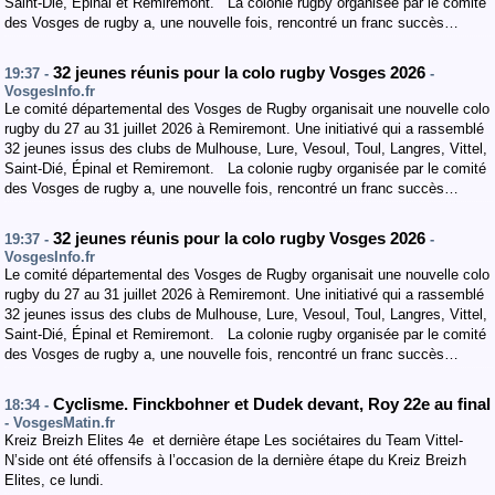
Saint-Dié, Épinal et Remiremont. La colonie rugby organisée par le comité
des Vosges de rugby a, une nouvelle fois, rencontré un franc succès…
32 jeunes réunis pour la colo rugby Vosges 2026
19:37 -
-
VosgesInfo.fr
Le comité départemental des Vosges de Rugby organisait une nouvelle colo
rugby du 27 au 31 juillet 2026 à Remiremont. Une initiativé qui a rassemblé
32 jeunes issus des clubs de Mulhouse, Lure, Vesoul, Toul, Langres, Vittel,
Saint-Dié, Épinal et Remiremont. La colonie rugby organisée par le comité
des Vosges de rugby a, une nouvelle fois, rencontré un franc succès…
32 jeunes réunis pour la colo rugby Vosges 2026
19:37 -
-
VosgesInfo.fr
Le comité départemental des Vosges de Rugby organisait une nouvelle colo
rugby du 27 au 31 juillet 2026 à Remiremont. Une initiativé qui a rassemblé
32 jeunes issus des clubs de Mulhouse, Lure, Vesoul, Toul, Langres, Vittel,
Saint-Dié, Épinal et Remiremont. La colonie rugby organisée par le comité
des Vosges de rugby a, une nouvelle fois, rencontré un franc succès…
Cyclisme. Finckbohner et Dudek devant, Roy 22e au final
18:34 -
- VosgesMatin.fr
Kreiz Breizh Elites 4e et dernière étape Les sociétaires du Team Vittel-
N’side ont été offensifs à l’occasion de la dernière étape du Kreiz Breizh
Elites, ce lundi.