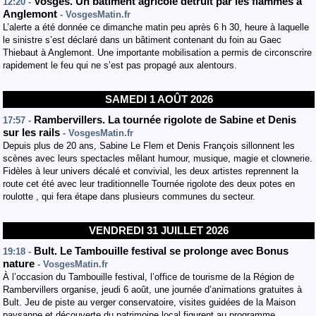
Vosges. Un bâtiment agricole détruit par les flammes à
12:20 -
Anglemont
- VosgesMatin.fr
L’alerte a été donnée ce dimanche matin peu après 6 h 30, heure à laquelle
le sinistre s’est déclaré dans un bâtiment contenant du foin au Gaec
Thiebaut à Anglemont. Une importante mobilisation a permis de circonscrire
rapidement le feu qui ne s’est pas propagé aux alentours.
SAMEDI 1 AOÛT 2026
Rambervillers. La tournée rigolote de Sabine et Denis
17:57 -
sur les rails
- VosgesMatin.fr
Depuis plus de 20 ans, Sabine Le Flem et Denis François sillonnent les
scènes avec leurs spectacles mêlant humour, musique, magie et clownerie.
Fidèles à leur univers décalé et convivial, les deux artistes reprennent la
route cet été avec leur traditionnelle Tournée rigolote des deux potes en
roulotte , qui fera étape dans plusieurs communes du secteur.
VENDREDI 31 JUILLET 2026
Bult. Le Tambouille festival se prolonge avec Bonus
19:18 -
nature
- VosgesMatin.fr
À l’occasion du Tambouille festival, l’office de tourisme de la Région de
Rambervillers organise, jeudi 6 août, une journée d’animations gratuites à
Bult. Jeu de piste au verger conservatoire, visites guidées de la Maison
paysanne et découverte du patrimoine local figurent au programme.