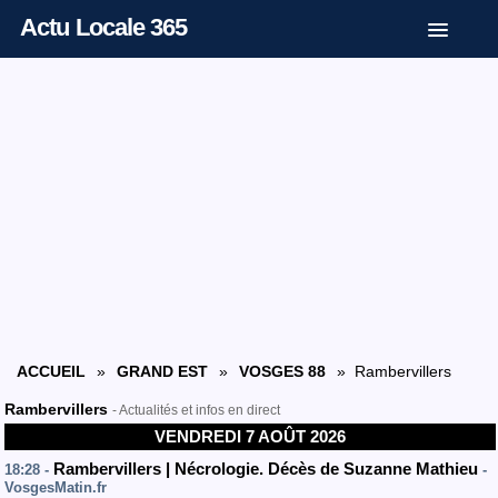
Actu Locale 365
ACCUEIL
»
GRAND EST
»
VOSGES 88
» Rambervillers
Rambervillers
- Actualités et infos en direct
VENDREDI 7 AOÛT 2026
Rambervillers | Nécrologie. Décès de Suzanne Mathieu
18:28 -
-
VosgesMatin.fr