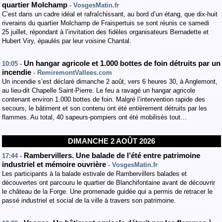
quartier Molchamp
- VosgesMatin.fr
C’est dans un cadre idéal et rafraîchissant, au bord d’un étang, que dix-huit
riverains du quartier Molchamp de Fraispertuis se sont réunis ce samedi
25 juillet, répondant à l’invitation des fidèles organisateurs Bernadette et
Hubert Viry, épaulés par leur voisine Chantal.
Un hangar agricole et 1.000 bottes de foin détruits par un
10:05 -
incendie
- RemiremontVallees.com
Un incendie s’est déclaré dimanche 2 août, vers 6 heures 30, à Anglemont,
au lieu-dit Chapelle Saint-Pierre. Le feu a ravagé un hangar agricole
contenant environ 1.000 bottes de foin. Malgré l’intervention rapide des
secours, le bâtiment et son contenu ont été entièrement détruits par les
flammes. Au total, 40 sapeurs-pompiers ont été mobilisés tout…
DIMANCHE 2 AOÛT 2026
Rambervillers. Une balade de l’été entre patrimoine
17:44 -
industriel et mémoire ouvrière
- VosgesMatin.fr
Les participants à la balade estivale de Rambervillers balades et
découvertes ont parcouru le quartier de Blanchifontaine avant de découvrir
le château de la Forge. Une promenade guidée qui a permis de retracer le
passé industriel et social de la ville à travers son patrimoine.