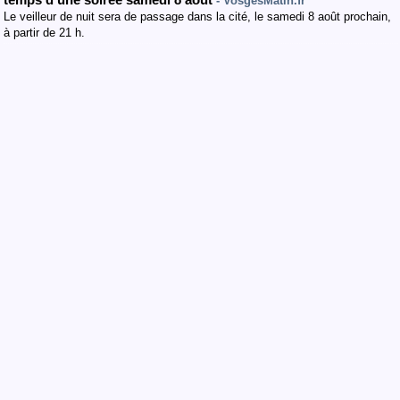
temps d’une soirée samedi 8 août
- VosgesMatin.fr
Le veilleur de nuit sera de passage dans la cité, le samedi 8 août prochain,
à partir de 21 h.