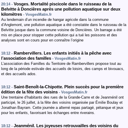
Vosges. Mortalité piscicole dans le ruisseau de la
20:14 -
Belvitte à Doncières après une pollution aquatique sur deux
kilomètres
- VosgesMatin.fr
Au lendemain d’un incendie de hangar agricole dans la commune
d’Anglemont, une pollution aquatique a été constatée dans le ruisseau de la
Belvitte jusque dans la commune voisine de Doncières. Un barrage a été
mis en place pour stopper cette pollution qui a tué les poissons et des
analyses sont en cours pour en connaître l’origine
Rambervillers. Les enfants initiés à la pêche avec
18:12 -
l’association des familles
- VosgesMatin.fr
L’association des Familles du Territoire de Rambervillers propose tout au
long de la période estivale des accueils de loisirs, des camps et bivouacs,
et des accueils ados.
Saint-Benoît-la-Chipotte. Plein succès pour la première
18:12 -
édition de la fête des voisins
- VosgesMatin.fr
Une trentaine d’habitants des rues de la Grande-Carre et de Jeanménil ont
participé, le 26 juillet, à la fête des voisins organisée par Émilie Boulay et
Jonathan Bayram. Cette journée a alterné repas partagé, pétanque et jeux
pour les enfants, favorisant les échanges entre riverains.
Jeanménil. Les joyeuses retrouvailles des voisins du
18:12 -