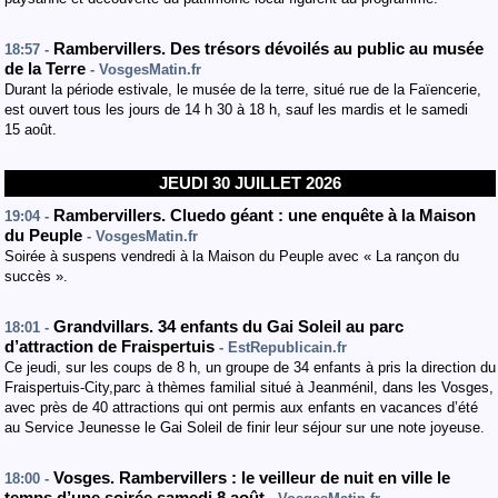
Rambervillers. Des trésors dévoilés au public au musée
18:57 -
de la Terre
- VosgesMatin.fr
Durant la période estivale, le musée de la terre, situé rue de la Faïencerie,
est ouvert tous les jours de 14 h 30 à 18 h, sauf les mardis et le samedi
15 août.
JEUDI 30 JUILLET 2026
Rambervillers. Cluedo géant : une enquête à la Maison
19:04 -
du Peuple
- VosgesMatin.fr
Soirée à suspens vendredi à la Maison du Peuple avec « La rançon du
succès ».
Grandvillars. 34 enfants du Gai Soleil au parc
18:01 -
d’attraction de Fraispertuis
- EstRepublicain.fr
Ce jeudi, sur les coups de 8 h, un groupe de 34 enfants à pris la direction du
Fraispertuis-City,parc à thèmes familial situé à Jeanménil, dans les Vosges,
avec près de 40 attractions qui ont permis aux enfants en vacances d’été
au Service Jeunesse le Gai Soleil de finir leur séjour sur une note joyeuse.
Vosges. Rambervillers : le veilleur de nuit en ville le
18:00 -