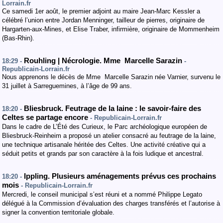
Lorrain.fr
Ce samedi 1er août, le premier adjoint au maire Jean-Marc Kessler a
célébré l’union entre Jordan Menninger, tailleur de pierres, originaire de
Hargarten-aux-Mines, et Elise Traber, infirmière, originaire de Mommenheim
(Bas-Rhin).
Rouhling | Nécrologie. Mme Marcelle Sarazin
18:29 -
-
Republicain-Lorrain.fr
Nous apprenons le décès de Mme Marcelle Sarazin née Varnier, survenu le
31 juillet à Sarreguemines, à l’âge de 99 ans.
Bliesbruck. Feutrage de la laine : le savoir-faire des
18:20 -
Celtes se partage encore
- Republicain-Lorrain.fr
Dans le cadre de L’Été des Curieux, le Parc archéologique européen de
Bliesbruck-Reinheim a proposé un atelier consacré au feutrage de la laine,
une technique artisanale héritée des Celtes. Une activité créative qui a
séduit petits et grands par son caractère à la fois ludique et ancestral.
Ippling. Plusieurs aménagements prévus ces prochains
18:20 -
mois
- Republicain-Lorrain.fr
Mercredi, le conseil municipal s’est réuni et a nommé Philippe Legato
délégué à la Commission d’évaluation des charges transférés et l’autorise à
signer la convention territoriale globale.