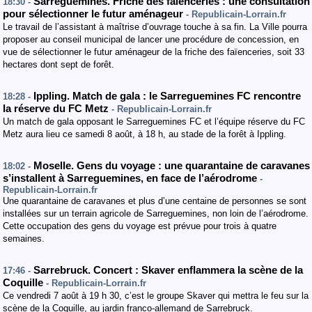
Sarreguemines. Friche des faïenceries : une consultation
18:30 -
pour sélectionner le futur aménageur
- Republicain-Lorrain.fr
Le travail de l’assistant à maîtrise d’ouvrage touche à sa fin. La Ville pourra
proposer au conseil municipal de lancer une procédure de concession, en
vue de sélectionner le futur aménageur de la friche des faïenceries, soit 33
hectares dont sept de forêt.
Ippling. Match de gala : le Sarreguemines FC rencontre
18:28 -
la réserve du FC Metz
- Republicain-Lorrain.fr
Un match de gala opposant le Sarreguemines FC et l’équipe réserve du FC
Metz aura lieu ce samedi 8 août, à 18 h, au stade de la forêt à Ippling.
Moselle. Gens du voyage : une quarantaine de caravanes
18:02 -
s’installent à Sarreguemines, en face de l’aérodrome
-
Republicain-Lorrain.fr
Une quarantaine de caravanes et plus d’une centaine de personnes se sont
installées sur un terrain agricole de Sarreguemines, non loin de l’aérodrome.
Cette occupation des gens du voyage est prévue pour trois à quatre
semaines.
Sarrebruck. Concert : Skaver enflammera la scène de la
17:46 -
Coquille
- Republicain-Lorrain.fr
Ce vendredi 7 août à 19 h 30, c’est le groupe Skaver qui mettra le feu sur la
scène de la Coquille, au jardin franco-allemand de Sarrebruck.