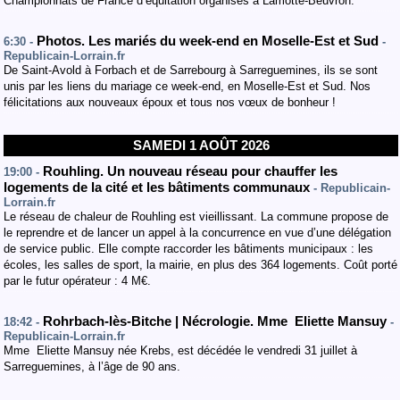
Championnats de France d’équitation organisés à Lamotte-Beuvron.
Photos. Les mariés du week-end en Moselle-Est et Sud
6:30 -
-
Republicain-Lorrain.fr
De Saint-Avold à Forbach et de Sarrebourg à Sarreguemines, ils se sont
unis par les liens du mariage ce week-end, en Moselle-Est et Sud. Nos
félicitations aux nouveaux époux et tous nos vœux de bonheur !
SAMEDI 1 AOÛT 2026
Rouhling. Un nouveau réseau pour chauffer les
19:00 -
logements de la cité et les bâtiments communaux
- Republicain-
Lorrain.fr
Le réseau de chaleur de Rouhling est vieillissant. La commune propose de
le reprendre et de lancer un appel à la concurrence en vue d’une délégation
de service public. Elle compte raccorder les bâtiments municipaux : les
écoles, les salles de sport, la mairie, en plus des 364 logements. Coût porté
par le futur opérateur : 4 M€.
Rohrbach-lès-Bitche | Nécrologie. Mme Eliette Mansuy
18:42 -
-
Republicain-Lorrain.fr
Mme Eliette Mansuy née Krebs, est décédée le vendredi 31 juillet à
Sarreguemines, à l’âge de 90 ans.