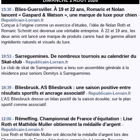
DIMANCHE 2 AOÛT 2026
Blies-Guersviller. À 19 et 22 ans, Romaric et Nolan
19:30 -
lancent « Gaspard & Watson », une marque de luxe pour chien
-
Republicain-Lorrain.fr
Conçue à l’origine comme un exercice d’études, l’idée de Nolan Roth et
Romaric Schmitt est devenue une véritable entreprise. À 22 et 19 ans, les
deux amis ont lancé une marque de produits canins haut de gamme alliant
ingrédients naturels et visuels du luxe.
Sarreguemines. De nombreux tournois au calendrier du
18:53 -
Skat-club
- Republicain-Lorrain.fr
Le club de skat de Sarreguemines a tenu son assemblée générale à la
résidence pour seniors Domitys à Sarreguemines.
Bliesbruck. AS Bliesbruck : une saison positive entre
18:39 -
résultats sportifs et ancrage associatif
- Republicain-Lorrain.fr
L’AS Bliesbruck dresse un bilan positif de la saison écoulée, sur le plan
sportif comme associatif.
Rémelfing. Championnat de France d’équitation : Lise
12:00 -
Roth et Mathilde Muller obtiennent la médaille d’argent
-
Republicain-Lorrain.fr
Lise Roth et Mathilde Muller ont décroché la médaille d’argent lors des