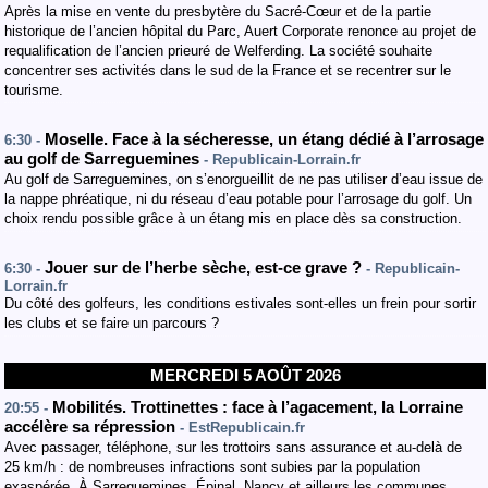
Après la mise en vente du presbytère du Sacré-Cœur et de la partie
historique de l’ancien hôpital du Parc, Auert Corporate renonce au projet de
requalification de l’ancien prieuré de Welferding. La société souhaite
concentrer ses activités dans le sud de la France et se recentrer sur le
tourisme.
Moselle. Face à la sécheresse, un étang dédié à l’arrosage
6:30 -
au golf de Sarreguemines
- Republicain-Lorrain.fr
Au golf de Sarreguemines, on s’enorgueillit de ne pas utiliser d’eau issue de
la nappe phréatique, ni du réseau d’eau potable pour l’arrosage du golf. Un
choix rendu possible grâce à un étang mis en place dès sa construction.
Jouer sur de l’herbe sèche, est-ce grave ?
6:30 -
- Republicain-
Lorrain.fr
Du côté des golfeurs, les conditions estivales sont-elles un frein pour sortir
les clubs et se faire un parcours ?
MERCREDI 5 AOÛT 2026
Mobilités. Trottinettes : face à l’agacement, la Lorraine
20:55 -
accélère sa répression
- EstRepublicain.fr
Avec passager, téléphone, sur les trottoirs sans assurance et au-delà de
25 km/h : de nombreuses infractions sont subies par la population
exaspérée. À Sarreguemines, Épinal, Nancy et ailleurs les communes