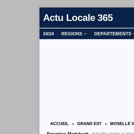
Actu Locale 365
24/24
REGIONS
DEPARTEMENTS
ACCUEIL
»
GRAND EST
»
MOSELLE 5
Freyming-Merlebach