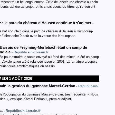
t rencontre un bel engouement. Celle de lancer une chorale au sein
ents adhère au projet, et ils choisissent les titres qu’ils veulent
: le parc du château d’Hausen continue à s’animer
-
ue bat son plein dans le parc de château d’Hausen à Hombourg-
ammé dimanche 9 août avec la venue des Kroumpann.
 Barrois de Freyming-Merlebach était un camp de
ondiale
- Republicain-Lorrain.fr
tée pour extraire le sable envoyé au fond des mines, a été un camp
L’exploitation a été relancée jusqu’en 2001. Et la nature a depuis
x touristiques emblématiques du bassin.
EDI 1 AOÛT 2026
n main la gestion du gymnase Marcel-Cerdan
- Republicain-
 de l’occupation du gymnase Marcel-Cerdan, très fréquenté. « Nous
ndée », explique Kamel Darkaoui, premier adjoint.
as
- Republicain-Lorrain.fr