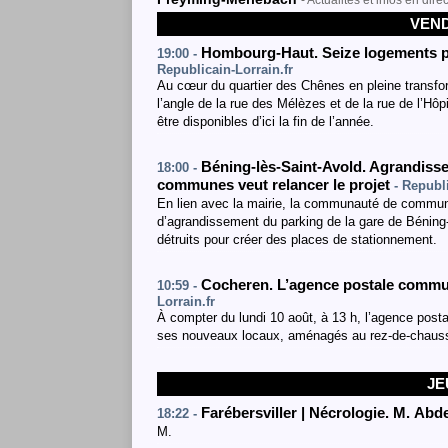
- Actualités et infos en direc
VEND
Hombourg-Haut. Seize logements po
19:00 -
Republicain-Lorrain.fr
Au cœur du quartier des Chênes en pleine transfo
l’angle de la rue des Mélèzes et de la rue de l’Hôp
être disponibles d’ici la fin de l’année.
Béning-lès-Saint-Avold. Agrandiss
18:00 -
communes veut relancer le projet
- Republi
En lien avec la mairie, la communauté de commun
d’agrandissement du parking de la gare de Béning-
détruits pour créer des places de stationnement.
Cocheren. L’agence postale communal
10:59 -
Lorrain.fr
À compter du lundi 10 août, à 13 h, l’agence post
ses nouveaux locaux, aménagés au rez-de-chauss
JE
Farébersviller | Nécrologie. M. Ab
18:22 -
M.