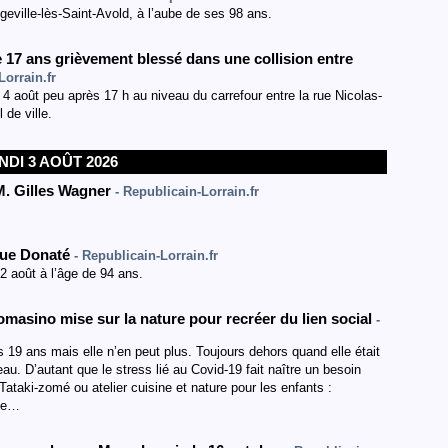
ville-lès-Saint-Avold, à l’aube de ses 98 ans.
7 ans grièvement blessé dans une collision entre
Lorrain.fr
 4 août peu après 17 h au niveau du carrefour entre la rue Nicolas-
 de ville.
NDI 3 AOÛT 2026
M. Gilles Wagner
- Republicain-Lorrain.fr
que Donaté
- Republicain-Lorrain.fr
 août à l’âge de 94 ans.
omasino mise sur la nature pour recréer du lien social
-
19 ans mais elle n’en peut plus. Toujours dehors quand elle était
eau. D’autant que le stress lié au Covid-19 fait naître un besoin
Tataki-zomé ou atelier cuisine et nature pour les enfants :
une…