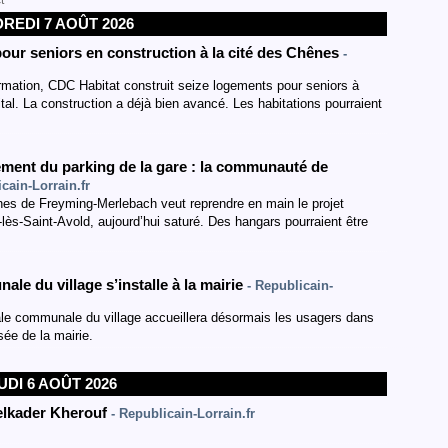
t
REDI 7 AOÛT 2026
ur seniors en construction à la cité des Chênes
-
rmation, CDC Habitat construit seize logements pour seniors à
ital. La construction a déjà bien avancé. Les habitations pourraient
ement du parking de la gare : la communauté de
cain-Lorrain.fr
es de Freyming-Merlebach veut reprendre en main le projet
lès-Saint-Avold, aujourd’hui saturé. Des hangars pourraient être
e du village s’installe à la mairie
- Republicain-
ale communale du village accueillera désormais les usagers dans
ée de la mairie.
UDI 6 AOÛT 2026
delkader Kherouf
- Republicain-Lorrain.fr