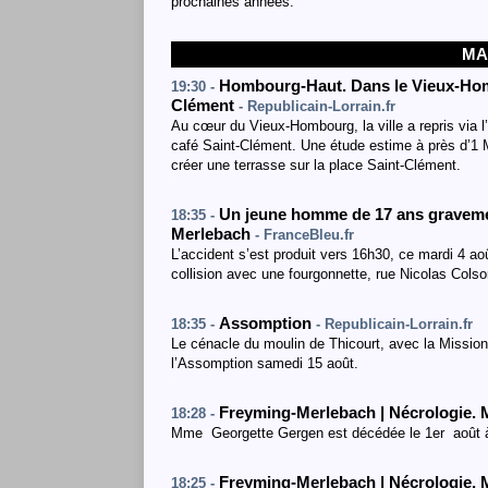
prochaines années.
MA
Hombourg-Haut. Dans le Vieux-Hombo
19:30 -
Clément
- Republicain-Lorrain.fr
Au cœur du Vieux-Hombourg, la ville a repris via l
café Saint-Clément. Une étude estime à près d’1 
créer une terrasse sur la place Saint-Clément.
Un jeune homme de 17 ans gravemen
18:35 -
Merlebach
- FranceBleu.fr
L’accident s’est produit vers 16h30, ce mardi 4 a
collision avec une fourgonnette, rue Nicolas Colson
Assomption
18:35 -
- Republicain-Lorrain.fr
Le cénacle du moulin de Thicourt, avec la Mission
l’Assomption samedi 15 août.
Freyming-Merlebach | Nécrologie
18:28 -
Mme Georgette Gergen est décédée le 1er août à 
Freyming-Merlebach | Nécrologie.
18:25 -