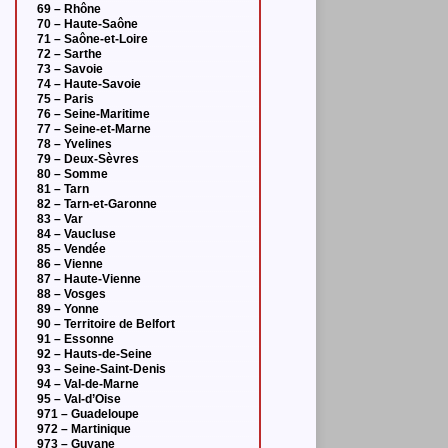
69 – Rhône
70 – Haute-Saône
71 – Saône-et-Loire
72 – Sarthe
73 – Savoie
74 – Haute-Savoie
75 – Paris
76 – Seine-Maritime
77 – Seine-et-Marne
78 – Yvelines
79 – Deux-Sèvres
80 – Somme
81 – Tarn
82 – Tarn-et-Garonne
83 – Var
84 – Vaucluse
85 – Vendée
86 – Vienne
87 – Haute-Vienne
88 – Vosges
89 – Yonne
90 – Territoire de Belfort
91 – Essonne
92 – Hauts-de-Seine
93 – Seine-Saint-Denis
94 – Val-de-Marne
95 – Val-d’Oise
971 – Guadeloupe
972 – Martinique
973 – Guyane