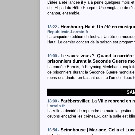
L’idée a été lancée il y a à peine quelques mois e
de l’Ehpad du Hêtre Pourpre. Une vingtaine de résid
chanter, ensemble.
Hombourg-Haut. Un été en musique 
18:22 -
Republicain-Lorrain.fr
La cinquième édition du festival Un été en musiq
Haut. Le dernier concert de la saison est progr
Le savez-vous ?. Quand la carrière
10:00 -
prisonniers durant la Seconde Guerre m
La carrière Barrois, à Freyming-Merlebach, exploi
de prisonniers durant la Seconde Guerre mondiale. 
repris ses droits, en faisant du site l’un des lieu
SAM
Farébersviller. La Ville reprend e
18:00 -
Lorrain.fr
La Ville a décidé de reprendre en main la gestion
devons encadrer les créneaux, car la salle est bli
Seingbouse | Mariage. Célia et Luc
16:54 -