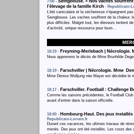
Seingbouse. « Nos vaches souffrent de
7:00 -
l’élevage de la famille Kirch
- Republicain-Lo
L’été caniculaire et la sécheresse n’épargnent pas 
Seingbouse. Les vaches souffrent de la chaleur, les
plus difficiles. Malgré tout, les éleveurs tentent d
d’activité, unique ressource pour leurs…
MERC
Freyming-Merlebach | Nécrologie.
18:19 -
Nous apprenons le décès de Mme Brunhilde Degend
Farschviller | Nécrologie. Mme De
18:19 -
Mme Denise Wolljung née Mayer est décédée le me
Farschviller. Football : Challenge B
18:17 -
Comme les saisons précédentes, le Football Club d
avant d’entrer dans la saison officielle.
Hombourg-Haut. Des jeux installés 
18:00 -
Republicain-Lorrain.fr
Durant ces vacances, les ultimes travaux de rénova
menés. Des jeux ont été installés. Les cours des a