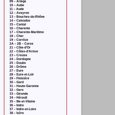
09 – Ariège
10 – Aube
11 – Aude
12 – Aveyron
13 – Bouches-du-Rhône
14 – Calvados
15 – Cantal
16 – Charente
17 – Charente-Maritime
18 – Cher
19 – Corrèze
2A – 2B – Corse
21 – Côte-d’Or
22 – Côtes-d’Armor
23 – Creuse
24 – Dordogne
25 – Doubs
26 – Drôme
27 – Eure
28 – Eure-et-Loir
29 – Finistère
30 – Gard
31 – Haute-Garonne
32 – Gers
33 – Gironde
34 – Hérault
35 – Ille-et-Vilaine
36 – Indre
37 – Indre-et-Loire
38 – Isère