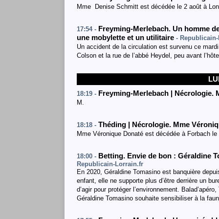
Mme Denise Schmitt est décédée le 2 août à Longe
Freyming-Merlebach. Un homme de 1
17:54 -
une mobylette et un utilitaire
- Republicain-
Un accident de la circulation est survenu ce mardi
Colson et la rue de l’abbé Heydel, peu avant l’hôtel
LU
Freyming-Merlebach | Nécrologie. 
18:19 -
M.
Théding | Nécrologie. Mme Véroni
18:18 -
Mme Véronique Donaté est décédée à Forbach le 2
Betting. Envie de bon : Géraldine T
18:00 -
Republicain-Lorrain.fr
En 2020, Géraldine Tomasino est banquière depuis 
enfant, elle ne supporte plus d’être derrière un bur
d’agir pour protéger l’environnement. Balad’apéro, 
Géraldine Tomasino souhaite sensibiliser à la fa