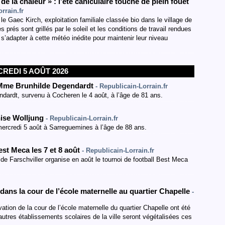
 la chaleur » : l’été caniculaire touche de plein fouet
rrain.fr
le Gaec Kirch, exploitation familiale classée bio dans le village de
 prés sont grillés par le soleil et les conditions de travail rendues
e s’adapter à cette météo inédite pour maintenir leur niveau
REDI 5 AOÛT 2026
 Mme Brunhilde Degendardt
- Republicain-Lorrain.fr
ardt, survenu à Cocheren le 4 août, à l’âge de 81 ans.
nise Wolljung
- Republicain-Lorrain.fr
rcredi 5 août à Sarreguemines à l’âge de 88 ans.
est Meca les 7 et 8 août
- Republicain-Lorrain.fr
e Farschviller organise en août le tournoi de football Best Meca
dans la cour de l’école maternelle au quartier Chapelle
-
tion de la cour de l’école maternelle du quartier Chapelle ont été
utres établissements scolaires de la ville seront végétalisées ces