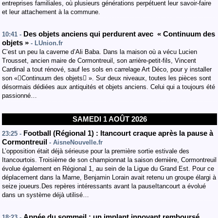
entreprises familiales, où plusieurs générations perpétuent leur savoir-faire
et leur attachement à la commune.
Des objets anciens qui perdurent avec « Continuum des
10:41 -
objets »
- LUnion.fr
C’est un peu la caverne d’Ali Baba. Dans la maison où a vécu Lucien
Trousset, ancien maire de Cormontreuil, son arrière-petit-fils, Vincent
Cardinal a tout rénové, sauf les sols en carrelage Art Déco, pour y installer
son «Continuum des objets ». Sur deux niveaux, toutes les pièces sont
désormais dédiées aux antiquités et objets anciens. Celui qui a toujours été
passionné…
SAMEDI 1 AOÛT 2026
Football (Régional 1) : Itancourt craque après la pause à
23:25 -
Cormontreuil
- AisneNouvelle.fr
L’opposition était déjà sérieuse pour la première sortie estivale des
Itancourtois. Troisième de son championnat la saison dernière, Cormontreuil
évolue également en Régional 1, au sein de la Ligue du Grand Est. Pour ce
déplacement dans la Marne, Benjamin Lorain avait retenu un groupe élargi à
seize joueurs.Des repères intéressants avant la pauseItancourt a évolué
dans un système déjà utilisé…
Apnée du sommeil : un implant innovant remboursé
18:23 -