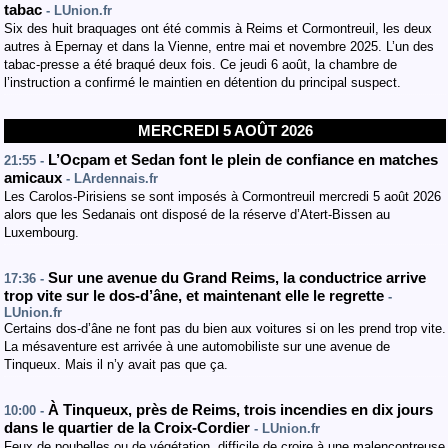
tabac
- LUnion.fr
Six des huit braquages ont été commis à Reims et Cormontreuil, les deux
autres à Epernay et dans la Vienne, entre mai et novembre 2025. L’un des
tabac-presse a été braqué deux fois. Ce jeudi 6 août, la chambre de
l’instruction a confirmé le maintien en détention du principal suspect.
MERCREDI 5 AOÛT 2026
L’Ocpam et Sedan font le plein de confiance en matches
21:55 -
amicaux
- LArdennais.fr
Les Carolos-Pirisiens se sont imposés à Cormontreuil mercredi 5 août 2026
alors que les Sedanais ont disposé de la réserve d’Atert-Bissen au
Luxembourg.
Sur une avenue du Grand Reims, la conductrice arrive
17:36 -
trop vite sur le dos-d’âne, et maintenant elle le regrette
-
LUnion.fr
Certains dos-d’âne ne font pas du bien aux voitures si on les prend trop vite.
La mésaventure est arrivée à une automobiliste sur une avenue de
Tinqueux. Mais il n’y avait pas que ça.
À Tinqueux, près de Reims, trois incendies en dix jours
10:00 -
dans le quartier de la Croix-Cordier
- LUnion.fr
Feux de poubelles ou de végétation, difficile de croire à une malencontreuse