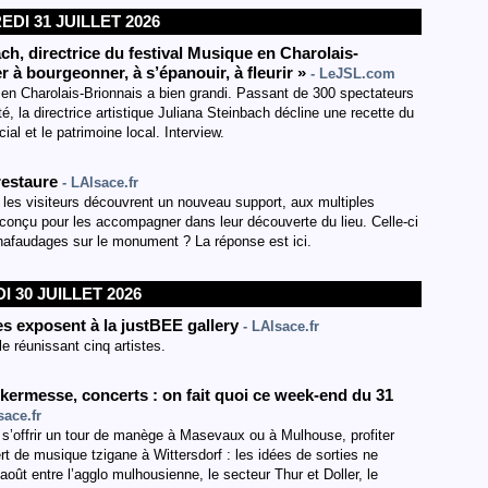
DI 31 JUILLET 2026
ch, directrice du festival Musique en Charolais-
r à bourgeonner, à s’épanouir, à fleurir »
- LeJSL.com
en Charolais-Brionnais a bien grandi. Passant de 300 spectateurs
 la directrice artistique Juliana Steinbach décline une recette du
l et le patrimoine local. Interview.
 restaure
- LAlsace.fr
e, les visiteurs découvrent un nouveau support, aux multiples
 conçu pour les accompagner dans leur découverte du lieu. Celle-ci
hafaudages sur le monument ? La réponse est ici.
I 30 JUILLET 2026
s exposent à la justBEE gallery
- LAlsace.fr
e réunissant cinq artistes.
e-kermesse, concerts : on fait quoi ce week-end du 31
sace.fr
e, s’offrir un tour de manège à Masevaux ou à Mulhouse, profiter
t de musique tzigane à Wittersdorf : les idées de sorties ne
oût entre l’agglo mulhousienne, le secteur Thur et Doller, le