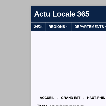
Actu Locale 365
24/24
REGIONS
DEPARTEMENTS
ACCUEIL
»
GRAND EST
»
HAUT-RHIN
Thann