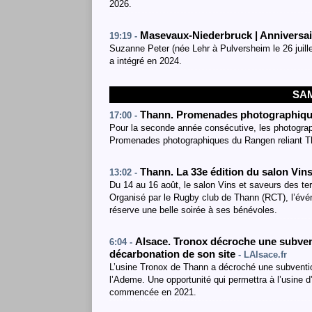
2026.
Masevaux-Niederbruck | Anniversai
19:19 -
Suzanne Peter (née Lehr à Pulversheim le 26 juille
a intégré en 2024.
SAM
Thann. Promenades photographiqu
17:00 -
Pour la seconde année consécutive, les photograp
Promenades photographiques du Rangen reliant T
Thann. La 33e édition du salon Vins
13:02 -
Du 14 au 16 août, le salon Vins et saveurs des ter
Organisé par le Rugby club de Thann (RCT), l’évén
réserve une belle soirée à ses bénévoles.
Alsace. Tronox décroche une subventi
6:04 -
décarbonation de son site
- LAlsace.fr
L’usine Tronox de Thann a décroché une subvention
l’Ademe. Une opportunité qui permettra à l’usine d
commencée en 2021.