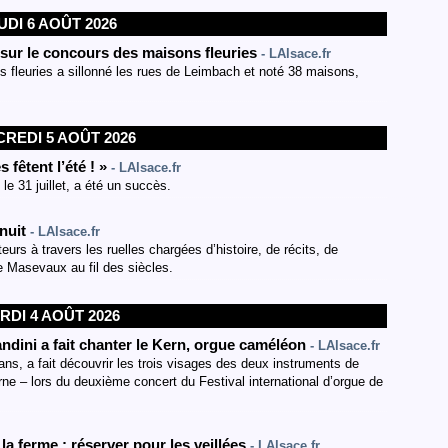
UDI 6 AOÛT 2026
 sur le concours des maisons fleuries
- LAlsace.fr
ns fleuries a sillonné les rues de Leimbach et noté 38 maisons,
REDI 5 AOÛT 2026
fêtent l’été ! »
- LAlsace.fr
le 31 juillet, a été un succès.
 nuit
- LAlsace.fr
teurs à travers les ruelles chargées d’histoire, de récits, de
de Masevaux au fil des siècles.
RDI 4 AOÛT 2026
ndini a fait chanter le Kern, orgue caméléon
- LAlsace.fr
éans, a fait découvrir les trois visages des deux instruments de
rne – lors du deuxième concert du Festival international d’orgue de
a ferme : réserver pour les veillées
- LAlsace.fr