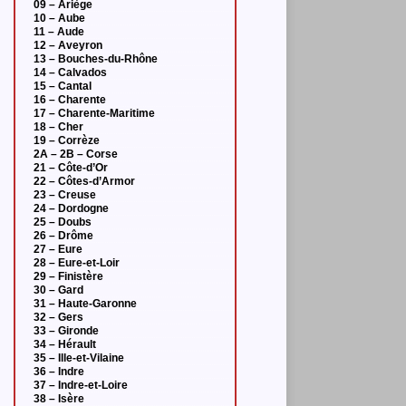
09 – Ariège
10 – Aube
11 – Aude
12 – Aveyron
13 – Bouches-du-Rhône
14 – Calvados
15 – Cantal
16 – Charente
17 – Charente-Maritime
18 – Cher
19 – Corrèze
2A – 2B – Corse
21 – Côte-d’Or
22 – Côtes-d’Armor
23 – Creuse
24 – Dordogne
25 – Doubs
26 – Drôme
27 – Eure
28 – Eure-et-Loir
29 – Finistère
30 – Gard
31 – Haute-Garonne
32 – Gers
33 – Gironde
34 – Hérault
35 – Ille-et-Vilaine
36 – Indre
37 – Indre-et-Loire
38 – Isère