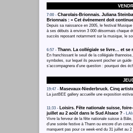
VENDRE
Charolais-Brionnais. Juliana Steinba
7:00 -
Brionnais : « Cet événement doit continue
Depuis sa naissance en 2005, le festival Musique 
à ses débuts à environ 3 000 désormais chaque été,
succès reposant notamment sur la musique, le socia
Thann. La collégiale se livre… et se
6:57 -
En franchissant le seuil de la collégiale thannois
symboles, sur lequel ils peuvent piocher un guide
s’accompagnera d’une question : pourquoi des éc
JEUD
Masevaux-Niederbruck. Cinq artiste
19:47 -
La justBEE gallery accueille une exposition estival
Loisirs. Fête nationale suisse, foir
11:33 -
juillet au 2 août dans le Sud Alsace ?
- LAl
Vivre la ferveur de la fête nationale suisse à Bâl
d’une soirée festive à Thann ou encore d’un concer
manquent pas pour ce week-end du 31 juillet au 2 a