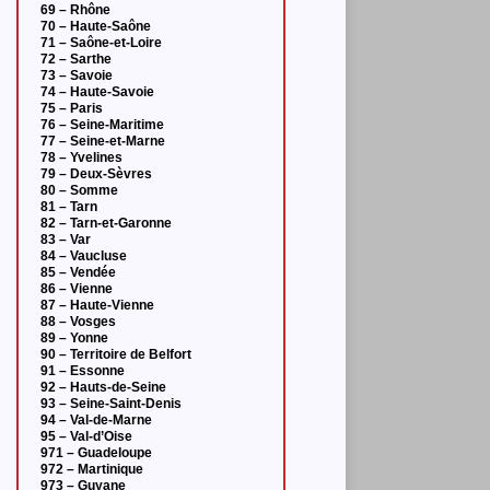
69 – Rhône
70 – Haute-Saône
71 – Saône-et-Loire
72 – Sarthe
73 – Savoie
74 – Haute-Savoie
75 – Paris
76 – Seine-Maritime
77 – Seine-et-Marne
78 – Yvelines
79 – Deux-Sèvres
80 – Somme
81 – Tarn
82 – Tarn-et-Garonne
83 – Var
84 – Vaucluse
85 – Vendée
86 – Vienne
87 – Haute-Vienne
88 – Vosges
89 – Yonne
90 – Territoire de Belfort
91 – Essonne
92 – Hauts-de-Seine
93 – Seine-Saint-Denis
94 – Val-de-Marne
95 – Val-d’Oise
971 – Guadeloupe
972 – Martinique
973 – Guyane