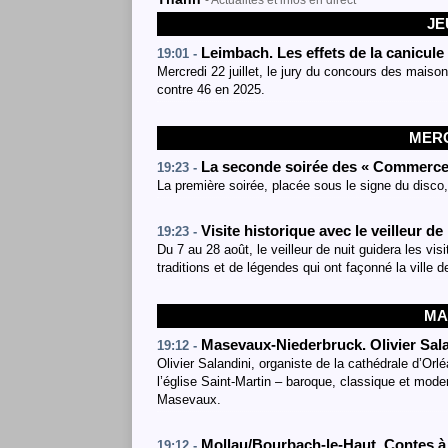
- Actualités et infos en direct
JE
Leimbach. Les effets de la canicule
19:01 -
Mercredi 22 juillet, le jury du concours des maiso
contre 46 en 2025.
MERC
La seconde soirée des « Commerces 
19:23 -
La première soirée, placée sous le signe du disco, 
Visite historique avec le veilleur de
19:23 -
Du 7 au 28 août, le veilleur de nuit guidera les visi
traditions et de légendes qui ont façonné la ville 
MA
Masevaux-Niederbruck. Olivier Sala
19:12 -
Olivier Salandini, organiste de la cathédrale d’Orl
l’église Saint-Martin – baroque, classique et mode
Masevaux.
Mollau/Bourbach-le-Haut. Contes à l
19:12 -