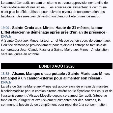
Le samedi 1er août, un camion-citerne est venu approvisionner la ville de
Sainte-Marie-aux-Mines en eau. Les sources qui alimentent la commune
n’ont plus le débit suffisant pour suivre le niveau de consommation des
habitants. Des mesures de restriction d’eau ont été prises ce mardi.
Sainte-Croix-aux-Mines. Haute de 31 mètres, la tour
19:00 -
Eiffel alsacienne déménage après près d’un an de présence
-
DNA.fr
À Sainte-Croix-aux-Mines, la tour Eiffel Alsace est en cours de démontage.
L’édifice déménage provisoirement pour rejoindre l’entreprise familiale de
son créateur Jean-Claude Fassler à Sainte-Marie-aux-Mines. L’installation
sera inaugurée en octobre.
LUNDI 3 AOÛT 2026
Alsace. Manque d’eau potable : Sainte-Marie-aux-Mines
18:38 -
fait appel à un camion-citerne pour alimenter son réseau
-
DNA.fr
La ville de Sainte-Marie-aux-Mines est approvisionnée en eau de manière
bihebdomadaire par un camion-citerne affrété par le Syndicat des eaux et de
l’assainissement d’Alsace-Moselle depuis ce samedi 1er août. Située au
fond du Val d’Argent et exclusivement alimentée par des sources, la
commune a besoin de ce complément pour répondre à la consommation.