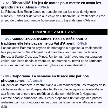
Ribeauvillé. Un jeu de cartes pour mettre en avant les
17:32 -
grands crus d’Alsace
- DNA.fr
Le Ribeauvillois Robin Jacob est passionné par les crus du vignoble
alsacien. Conseiller de vente à la cave de Ribeauvillé, le trentenaire a créé
un jeu de cartes pour rendre hommage aux 51 grands crus d’Alsace.
DIMANCHE 2 AOÛT 2026
Sainte-Croix-aux-Mines. Beau succès pour la
18:45 -
traditionnelle fête paysanne du Val d’Argent
- DNA.fr
L’association Patrimoine paysan de montagne a organisé la traditionnelle
fête paysanne du Val d’Argent ce dimanche 2 août au parc de la villa
Burrus, à Sainte-Croix-aux-Mines. Un temps festif avec une restauration
variée, une expo de vieux tracteurs, un marché du terroir et de l’artisanat
ainsi des animations diverses ont rythmé cette manifestation.
Diaporama. La semaine en Alsace vue par nos
12:00 -
photographes
- LAlsace.fr
Un lâcher de martinets à ventre blanc à Oberhausbergen, les ravages de la
sécheresse dans les Vosges, des fouilles archéologiques à Sainte-Marie-
aux-Mines ou encore une répétition de danse médiévale à Haguenau…
Comme chaque dimanche, nous vous proposons un florilège des photos
réalisées par nos photographes au cours de la semaine en Alsace et au-
delà.