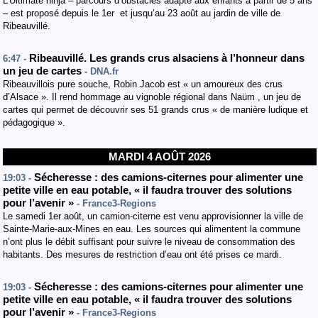
L’Ultimate ninja – parcours d’obstacles adapté aux enfants à partir de 5 ans
– est proposé depuis le 1er et jusqu’au 23 août au jardin de ville de
Ribeauvillé.
Ribeauvillé. Les grands crus alsaciens à l’honneur dans
6:47 -
un jeu de cartes
- DNA.fr
Ribeauvillois pure souche, Robin Jacob est « un amoureux des crus
d’Alsace ». Il rend hommage au vignoble régional dans Naüm , un jeu de
cartes qui permet de découvrir ses 51 grands crus « de manière ludique et
pédagogique ».
MARDI 4 AOÛT 2026
Sécheresse : des camions-citernes pour alimenter une
19:03 -
petite ville en eau potable, « il faudra trouver des solutions
pour l’avenir »
- France3-Regions
Le samedi 1er août, un camion-citerne est venu approvisionner la ville de
Sainte-Marie-aux-Mines en eau. Les sources qui alimentent la commune
n’ont plus le débit suffisant pour suivre le niveau de consommation des
habitants. Des mesures de restriction d’eau ont été prises ce mardi.
Sécheresse : des camions-citernes pour alimenter une
19:03 -
petite ville en eau potable, « il faudra trouver des solutions
pour l’avenir »
- France3-Regions