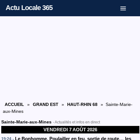
Actu Locale 365
ACCUEIL
»
GRAND EST
»
HAUT-RHIN 68
» Sainte-Marie-
aux-Mines
Sainte-Marie-aux-Mines
- Actualités et infos en direct
VENDREDI 7 AOÛT 2026
Le Bonhomme. Poulailler en feu, sortie de route… les
19:24 -