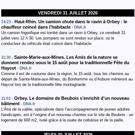
VENDREDI 31 JUILLET 2026
Haut-Rhin. Un camion chute dans le ravin à Orbey : le
14:23 -
chauffeur coincé dans l’habitacle
- DNA.fr
Un camion frigorifique est tombé dans un ravin à Orbey, ce vendredi 31
juillet vers 12 h 30. Les pompiers se sont rendus sur place, où le
conducteur du véhicule était coincé dans l’habitacle.
Sainte-Marie-aux-Mines. Les Amis de la nature se
11:30 -
donnent rendez-vous le 15 août pour la traditionnelle Fête du
Haycot
- DNA.fr
Comme il est de coutume dans la région, le 15 août, tous les chemins au
départ de Sainte-Marie-aux-Mines, du Bonhomme ou d’Aubure mèneront au
Haycot lors de la traditionnelle fête montagnarde.
Orbey. Le domaine de Beubois s’enrichit d’un nouveau
11:01 -
bâtiment
- DNA.fr
L’Âtre de la vallée, spécialisée dans l’accompagnement de jeunes adultes
handicapés, est à l’origine d’un nouveau chantier sur le site de Beubois : un
logement de 600 m2, isolé grâce à la ouate de cellulose et de la paille.
JEUDI 30 JUILLET 2026