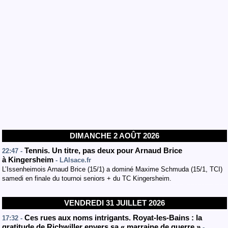
DIMANCHE 2 AOÛT 2026
Tennis. Un titre, pas deux pour Arnaud Brice
22:47 -
à Kingersheim
- LAlsace.fr
L’Issenheimois Arnaud Brice (15/1) a dominé Maxime Schmuda (15/1, TCI)
samedi en finale du tournoi seniors + du TC Kingersheim.
VENDREDI 31 JUILLET 2026
Ces rues aux noms intrigants. Royat-les-Bains : la
17:32 -
gratitude de Richwiller envers sa « marraine de guerre »
-