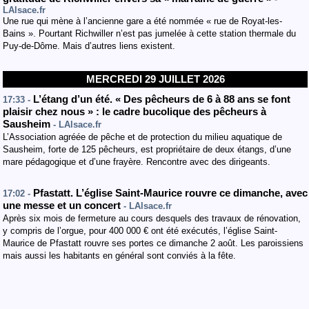
LAlsace.fr
Une rue qui mène à l’ancienne gare a été nommée « rue de Royat-les-
Bains ». Pourtant Richwiller n’est pas jumelée à cette station thermale du
Puy-de-Dôme. Mais d’autres liens existent.
MERCREDI 29 JUILLET 2026
L’étang d’un été. « Des pêcheurs de 6 à 88 ans se font
17:33 -
plaisir chez nous » : le cadre bucolique des pêcheurs à
Sausheim
- LAlsace.fr
L’Association agréée de pêche et de protection du milieu aquatique de
Sausheim, forte de 125 pêcheurs, est propriétaire de deux étangs, d’une
mare pédagogique et d’une frayère. Rencontre avec des dirigeants.
Pfastatt. L’église Saint-Maurice rouvre ce dimanche, avec
17:02 -
une messe et un concert
- LAlsace.fr
Après six mois de fermeture au cours desquels des travaux de rénovation,
y compris de l’orgue, pour 400 000 € ont été exécutés, l’église Saint-
Maurice de Pfastatt rouvre ses portes ce dimanche 2 août. Les paroissiens
mais aussi les habitants en général sont conviés à la fête.