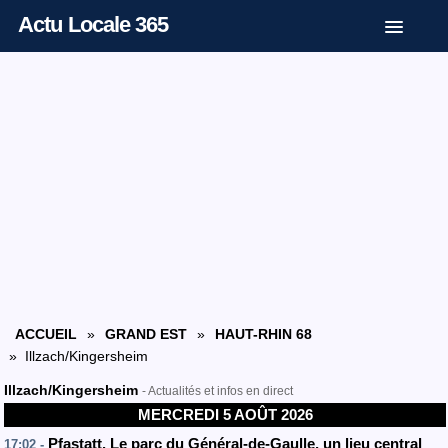
Actu Locale 365
ACCUEIL
»
GRAND EST
»
HAUT-RHIN 68
» Illzach/Kingersheim
Illzach/Kingersheim
- Actualités et infos en direct
MERCREDI 5 AOÛT 2026
Pfastatt. Le parc du Général-de-Gaulle, un lieu central
17:02 -