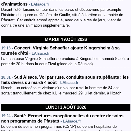
d’animations
- LAlsace.fr
Durant l’été, faisons un tour dans les parcs et découvrons par exemple
l’histoire du square du Général-de-Gaulle, situé à l’arrière de la mairie de
Pfastatt. Cet endroit arboré apprécié, avec deux aires de jeux, vient de
connaître une animation supplémentaire.
MARDI 4 AOÛT 2026
Concert. Virginie Schaeffer ajoute Kingersheim à sa
19:13 -
tournée d’été
- LAlsace.fr
La chanteuse Virginie Schaeffer se produira à Kingersheim samedi 8 août à
partir de 20 h, dans la cour Tival (place de la Réunion).
Sud Alsace. Vol par ruse, conduite sous stupéfiants : les
18:31 -
faits divers du mardi 4 août
- LAlsace.fr
Illzach : un octogénaire victime d’un vol par ruseUn homme de 84 ans
sortait tranquillement de chez lui, le mercredi 29 juillet dernier, à Illzach.
LUNDI 3 AOÛT 2026
Santé. Fermetures exceptionnelles du centre de soins
19:24 -
non programmés de Pfastatt
- LAlsace.fr
Le centre de soins non programmés (CSNP) du centre hospitalier de