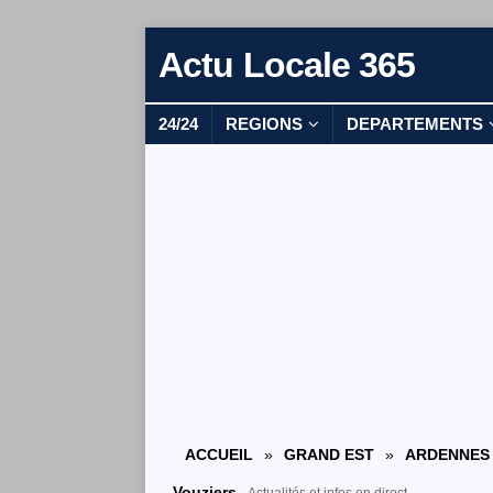
Actu Locale 365
24/24
REGIONS
DEPARTEMENTS
ACCUEIL
»
GRAND EST
»
ARDENNES 
Vouziers