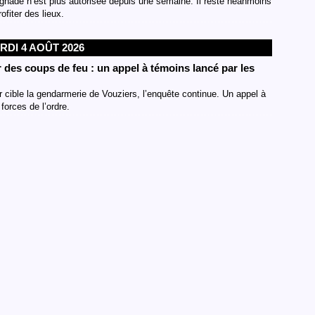
gnade n’est plus autorisée depuis une semaine. Il reste néanmoins
fiter des lieux.
RDI 4 AOÛT 2026
 des coups de feu : un appel à témoins lancé par les
r cible la gendarmerie de Vouziers, l’enquête continue. Un appel à
forces de l’ordre.