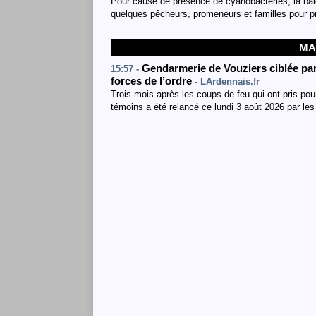
Pour cause de présence de cyanobactéries, la bai
quelques pêcheurs, promeneurs et familles pour pro
MA
Gendarmerie de Vouziers ciblée par
15:57 -
forces de l’ordre
- LArdennais.fr
Trois mois après les coups de feu qui ont pris pou
témoins a été relancé ce lundi 3 août 2026 par les 