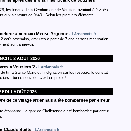
moins après des tirs sur les locaux de Vouziers
-
26, les locaux de la Gendarmerie de Vouziers avariant été visés
duits aux alentours de 0h40 . Selon les premiers éléments
 cimetière américain Meuse Argonne
- LArdennais.fr
2 août prochains, gratuites à partir de 7 ans et sans réservation.
ment sont à prévoir.
NCHE 2 AOÛT 2026
livres à Vouziers ?
- LArdennais.fr
e tri, à Sainte-Marie et l’indignation sur les réseaux, le constat
uziers. Bonne nouvelle, c’est en projet !
EDI 1 AOÛT 2026
are de ce village ardennais a été bombardée par erreur
ire étonnante : la gare de Challerange a été bombardée par erreur
s.
an-Claude Suitte
- LArdennais.fr