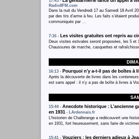
La gendarmerie lance un appel à té
17:43 -
Radio8FM.com
Dans la nuit du Vendredi 17 au Samedi 18 Avril 20
par des tirs d’arme à feu. Les faits s’étaient pro
communiqués par …
Les visites gratuites ont repris au
7:16 -
Deux visites estivales seront proposées, les 5 et 1
Chaussures de marche, casquettes et rafraîchisse
DIMA
Pourquoi n’y a-t-il pas de boîtes à 
16:13 -
Après la découverte de livres dans les conteneurs d
est sans appel : il n’y a pas de boîte à livres à Vo
SAM
Anecdote historique : L’ancienne g
15:44 -
en 1931
- LArdennais.fr
L’historien de Challerange a redécouvert une histo
en 1931, fort heureusement, sans faire de victime
Vouziers : les derniers adieux à Je
15:41 -