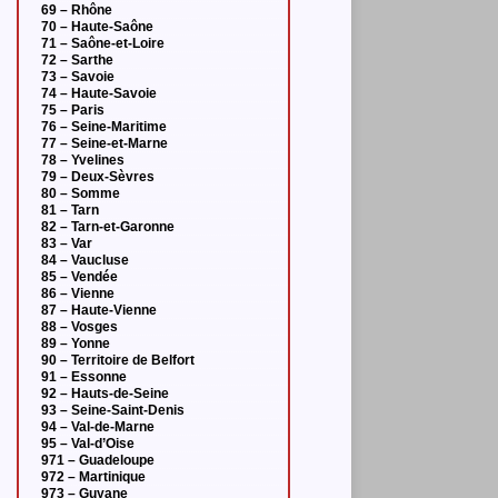
69 – Rhône
70 – Haute-Saône
71 – Saône-et-Loire
72 – Sarthe
73 – Savoie
74 – Haute-Savoie
75 – Paris
76 – Seine-Maritime
77 – Seine-et-Marne
78 – Yvelines
79 – Deux-Sèvres
80 – Somme
81 – Tarn
82 – Tarn-et-Garonne
83 – Var
84 – Vaucluse
85 – Vendée
86 – Vienne
87 – Haute-Vienne
88 – Vosges
89 – Yonne
90 – Territoire de Belfort
91 – Essonne
92 – Hauts-de-Seine
93 – Seine-Saint-Denis
94 – Val-de-Marne
95 – Val-d’Oise
971 – Guadeloupe
972 – Martinique
973 – Guyane