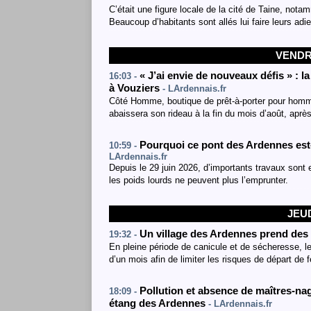
C’était une figure locale de la cité de Taine, not
Beaucoup d’habitants sont allés lui faire leurs adie
VENDRE
« J’ai envie de nouveaux défis » : 
16:03 -
à Vouziers
- LArdennais.fr
Côté Homme, boutique de prêt-à-porter pour homme
abaissera son rideau à la fin du mois d’août, aprè
Pourquoi ce pont des Ardennes est-
10:59 -
LArdennais.fr
Depuis le 29 juin 2026, d’importants travaux sont e
les poids lourds ne peuvent plus l’emprunter.
JEUD
Un village des Ardennes prend des 
19:32 -
En pleine période de canicule et de sécheresse, le
d’un mois afin de limiter les risques de départ de f
Pollution et absence de maîtres-nage
18:09 -
étang des Ardennes
- LArdennais.fr