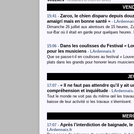
- Actualités et infos en direct
VEND
Zarco, le chien disparu depuis douze
15:41 -
amaigri mais en bonne santé »
- LArdennais
Dimanche 26 juillet aux alentours de 15 heures, Za
sur-Bar où il était en garde pour quelques heures. I
Dans les coulisses du Festival « L
15:06 -
pour les musiciens
- LArdennais.fr
Que se passe-t-il en coulisses au festival « Lou
plats dans les grands pour honorer leurs musicien
JE
« Il ne faut pas attendre qu’il y ai
17:07 -
compréhension et inquiétude
- LArdennais.
Tout le monde ne voit pas du même œil les travau
baisse de leur activité si les travaux s’éternisent.
MERC
Après l’interdiction de baignade, l
17:07 -
LArdennais.fr