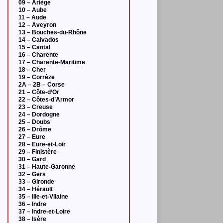
09 – Ariège
10 – Aube
11 – Aude
12 – Aveyron
13 – Bouches-du-Rhône
14 – Calvados
15 – Cantal
16 – Charente
17 – Charente-Maritime
18 – Cher
19 – Corrèze
2A – 2B – Corse
21 – Côte-d’Or
22 – Côtes-d’Armor
23 – Creuse
24 – Dordogne
25 – Doubs
26 – Drôme
27 – Eure
28 – Eure-et-Loir
29 – Finistère
30 – Gard
31 – Haute-Garonne
32 – Gers
33 – Gironde
34 – Hérault
35 – Ille-et-Vilaine
36 – Indre
37 – Indre-et-Loire
38 – Isère